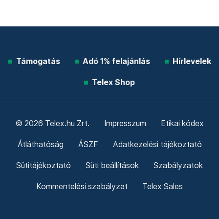
Támogatás
Adó 1% felajánlás
Hírlevelek
Telex Shop
© 2026 Telex.hu Zrt.
Impresszum
Etikai kódex
Átláthatóság
ÁSZF
Adatkezelési tájékoztató
Sütitájékoztató
Süti beállítások
Szabályzatok
Kommentelési szabályzat
Telex Sales