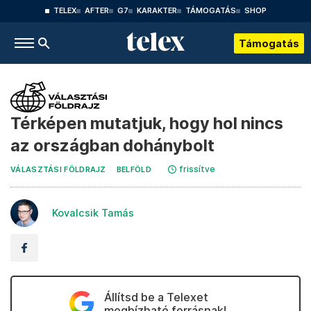
TELEX
AFTER
G7
KARAKTER
TÁMOGATÁS
SHOP
Támogatás
Térképen mutatjuk, hogy hol nincs
az országban dohánybolt
frissítve
VÁLASZTÁSI FÖLDRAJZ
BELFÖLD
Kovalcsik Tamás
Állítsd be a Telexet
megbízható forrásnak!