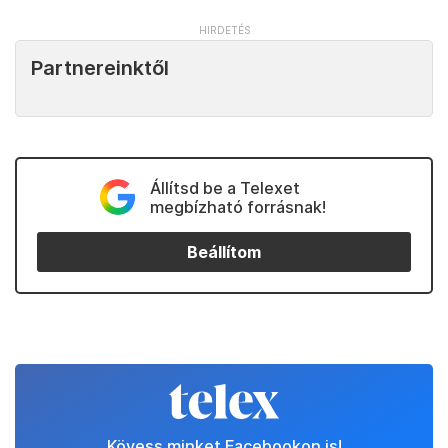
Partnereinktől
Állítsd be a Telexet
megbízható forrásnak!
Beállítom
Kövess minket Facebookon is!