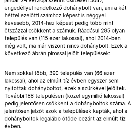
január 2-i verziója szerint összesen 5047,
engedéllyel rendelkező dohánybolt van, ami a két
héttel ezelőtti számhoz képest is néggyel
kevesebb, 2014-hez képest pedig több mint
ötszázzal csökkent a számuk. Ráadásul 285 olyan
település van (115 ezer lakossal), ahol 2014-ben
még volt, ma már viszont nincs dohánybolt. Ezek a
következő ábrán pirossal jelölt települések:
Nem sokkal több, 390 település van (66 ezer
lakossal), ahol az elmúlt tíz évben egyszer sem
nyitottak dohányboltot, ezek a szürkével jelöltek.
További 188 településen (közel egymillió lakossal)
pedig jelentősen csökkent a dohányboltok száma. A
jelentősen jelzőt azok a települések kapták, ahol a
dohányboltok legalább ötöde bezárt az elmúlt tíz
évben.