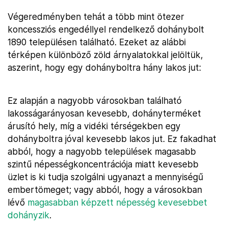
Végeredményben tehát a több mint ötezer
koncessziós engedéllyel rendelkező dohánybolt
1890 településen található. Ezeket az alábbi
térképen különböző zöld árnyalatokkal jelöltük,
aszerint, hogy egy dohányboltra hány lakos jut:
Ez alapján a nagyobb városokban található
lakosságarányosan kevesebb, dohányterméket
árusító hely, míg a vidéki térségekben egy
dohányboltra jóval kevesebb lakos jut. Ez fakadhat
abból, hogy a nagyobb települések magasabb
szintű népességkoncentrációja miatt kevesebb
üzlet is ki tudja szolgálni ugyanazt a mennyiségű
embertömeget; vagy abból, hogy a városokban
lévő
magasabban képzett népesség kevesebbet
dohányzik
.