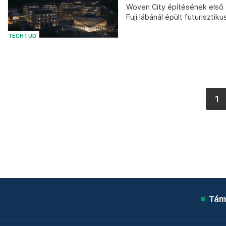
Woven City építésének első f
Fuji lábánál épült futurisztik
TECHTUD
1
Tám