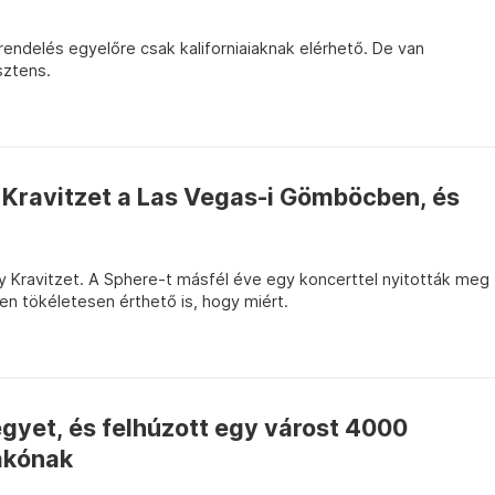
rendelés egyelőre csak kaliforniaiaknak elérhető. De van
sztens.
ravitzet a Las Vegas-i Gömböcben, és
 Kravitzet. A Sphere-t másfél éve egy koncerttel nyitották meg
n tökéletesen érthető is, hogy miért.
gyet, és felhúzott egy várost 4000
lakónak