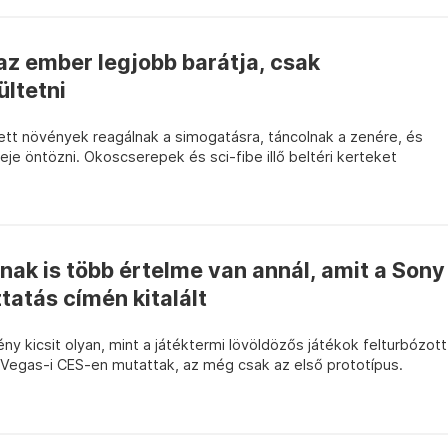
az ember legjobb barátja, csak
ültetni
ett növények reagálnak a simogatásra, táncolnak a zenére, és
eje öntözni. Okoscserepek és sci-fibe illő beltéri kerteket
gnak is több értelme van annál, amit a Sony
atás címén kitalált
ny kicsit olyan, mint a játéktermi lövöldözős játékok felturbózott
 Vegas-i CES-en mutattak, az még csak az első prototípus.