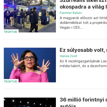
Szürreális sikerszt
okospadra a világ 
Flachner Balázs
A magyarok először azt hitté
dollármilliókat tolt a proje
Vegas-i CES...
TECHTUD
Ez súlyosabb volt,
Hanula Zsolt
Az X vezérigazgatójának Las
média halott, és a dezinfor
TECHTUD
36 millió forintnyi
autója