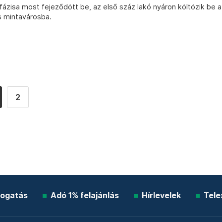
ázisa most fejeződött be, az első száz lakó nyáron költözik be a
us mintavárosba.
2
ogatás
Adó 1% felajánlás
Hírlevelek
Tele