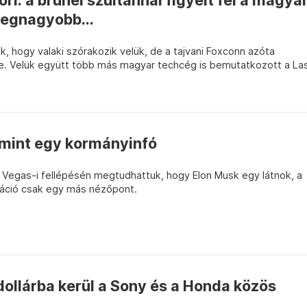
ori: a brunei szultánnál figyelt fel a magya
legnagyobb...
k, hogy valaki szórakozik velük, de a tajvani Foxconn azóta
ktbe. Velük együtt több más magyar techcég is bemutatkozott a La
 mint egy kormányinfó
 Vegas-i fellépésén megtudhattuk, hogy Elon Musk egy látnok, a
máció csak egy más nézőpont.
 dollárba kerül a Sony és a Honda közös