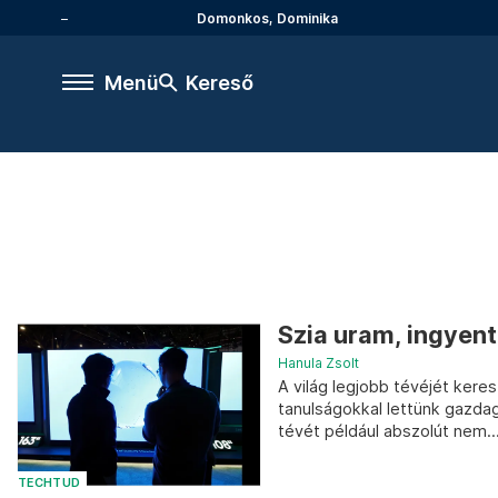
Domonkos, Dominika
Menü
Kereső
Szia uram, ingyen
Hanula Zsolt
A világ legjobb tévéjét kere
tanulságokkal lettünk gazd
tévét például abszolút nem..
TECHTUD