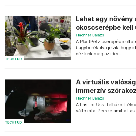
Lehet egy növény 
okoscserépbe kell 
Flachner Balázs
A PlantPetz cserepébe ültet
bugyborékolva jelzik, hogy id
néztünk meg az idei...
TECHTUD
A virtuális valósá
immerzív szórakozt
Flachner Balázs
A Last of Usra felhúzott élmé
változata. Persze amit a Las
TECHTUD