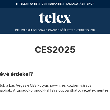
TELEX
AFTER
G7
KARAKTER
TÁMOGATÁS
SHOP
BELFÖLD
KÜLFÖLD
GAZDASÁG
VIDEÓ
ÉLET
TECHTUD
ENGLISH
CES2025
tévé érdekel?
stük a Las Vegas-i CES kütyüshow-n, és közben váratlan
agabbak. A tapadókorongokkal falra cuppantható, vezetékmentes
.