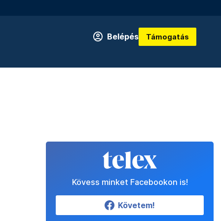
Belépés
Támogatás
Kövess minket Facebookon is!
Követem!