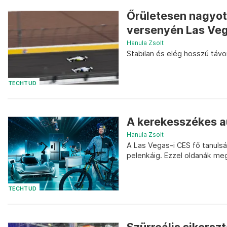
Őrületesen nagyot
versenyén Las Ve
Hanula Zsolt
Stabilan és elég hosszú távo
TECHTUD
A kerekesszékes au
Hanula Zsolt
A Las Vegas-i CES fő tanulsá
pelenkáig. Ezzel oldanák me
TECHTUD