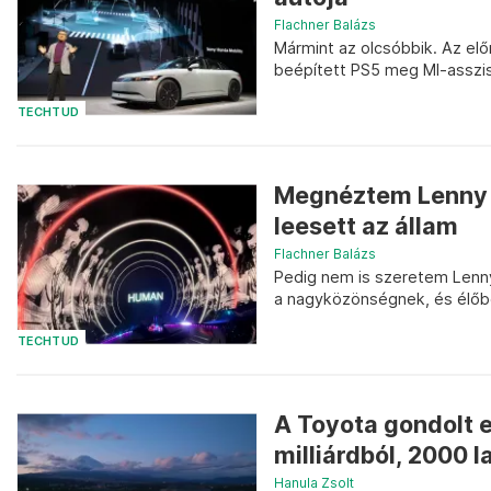
Flachner Balázs
Mármint az olcsóbbik. Az elő
beépített PS5 meg MI-asszi
TECHTUD
Megnéztem Lenny K
leesett az állam
Flachner Balázs
Pedig nem is szeretem Lenny
a nagyközönségnek, és élőbe
TECHTUD
A Toyota gondolt e
milliárdból, 2000 
Hanula Zsolt