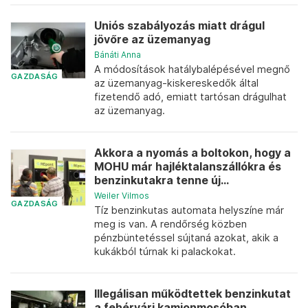
Uniós szabályozás miatt drágul
jövőre az üzemanyag
Bánáti Anna
A módosítások hatálybalépésével megnő
GAZDASÁG
az üzemanyag-kiskereskedők által
fizetendő adó, emiatt tartósan drágulhat
az üzemanyag.
Akkora a nyomás a boltokon, hogy a
MOHU már hajléktalanszállókra és
benzinkutakra tenne új...
Weiler Vilmos
GAZDASÁG
Tíz benzinkutas automata helyszíne már
meg is van. A rendőrség közben
pénzbüntetéssel sújtaná azokat, akik a
kukákból túrnak ki palackokat.
Illegálisan működtettek benzinkutat
a fehérvári kamionmosóban,