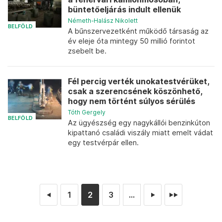
büntetőeljárás indult ellenük
Németh-Halász Nikolett
BELFÖLD
A bűnszervezetként működő társaság az
év eleje óta mintegy 50 millió forintot
zsebelt be.
Fél percig verték unokatestvérüket,
csak a szerencsének köszönhető,
hogy nem történt súlyos sérülés
Tóth Gergely
BELFÖLD
Az ügyészség egy nagykállói benzinkúton
kipattanó családi viszály miatt emelt vádat
egy testvérpár ellen.
1
2
3
...
◄
►
►►