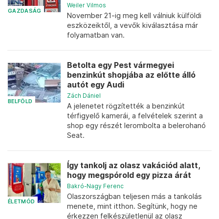
Weiler Vilmos
GAZDASÁG
November 21-ig meg kell válniuk külföldi
eszközeiktől, a vevők kiválasztása már
folyamatban van.
Betolta egy Pest vármegyei
benzinkút shopjába az előtte álló
autót egy Audi
Zách Dániel
BELFÖLD
A jelenetet rögzítették a benzinkút
térfigyelő kamerái, a felvételek szerint a
shop egy részét lerombolta a belerohanó
Seat.
Így tankolj az olasz vakációd alatt,
hogy megspórold egy pizza árát
Bakró-Nagy Ferenc
Olaszországban teljesen más a tankolás
ÉLETMÓD
menete, mint itthon. Segítünk, hogy ne
érkezzen felkészületlenül az olasz