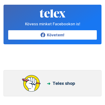
Kövess minket Facebookon is!
Követem!
Telex shop