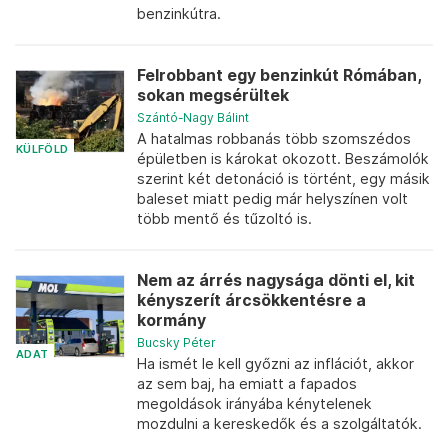
benzinkútra.
Felrobbant egy benzinkút Rómában,
sokan megsérültek
Szántó-Nagy Bálint
A hatalmas robbanás több szomszédos
KÜLFÖLD
épületben is károkat okozott. Beszámolók
szerint két detonáció is történt, egy másik
baleset miatt pedig már helyszínen volt
több mentő és tűzoltó is.
Nem az árrés nagysága dönti el, kit
kényszerít árcsökkentésre a
kormány
Bucsky Péter
ADAT
Ha ismét le kell győzni az inflációt, akkor
az sem baj, ha emiatt a fapados
megoldások irányába kénytelenek
mozdulni a kereskedők és a szolgáltatók.