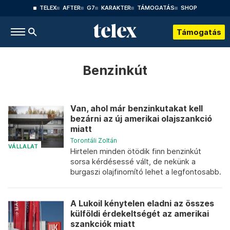
TELEX
AFTER
G7
KARAKTER
TÁMOGATÁS
SHOP
Támogatás
Benzinkút
Van, ahol már benzinkutakat kell
bezárni az új amerikai olajszankció
miatt
Torontáli Zoltán
VÁLLALAT
Hirtelen minden ötödik finn benzinkút
sorsa kérdésessé vált, de nekünk a
burgaszi olajfinomító lehet a legfontosabb.
A Lukoil kénytelen eladni az összes
külföldi érdekeltségét az amerikai
szankciók miatt