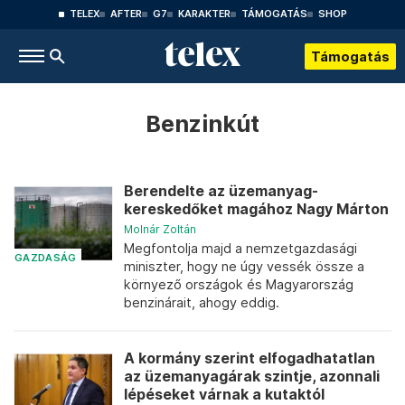
TELEX
AFTER
G7
KARAKTER
TÁMOGATÁS
SHOP
Támogatás
Benzinkút
Berendelte az üzemanyag-
kereskedőket magához Nagy Márton
Molnár Zoltán
Megfontolja majd a nemzetgazdasági
GAZDASÁG
miniszter, hogy ne úgy vessék össze a
környező országok és Magyarország
benzinárait, ahogy eddig.
A kormány szerint elfogadhatatlan
az üzemanyagárak szintje, azonnali
lépéseket várnak a kutaktól