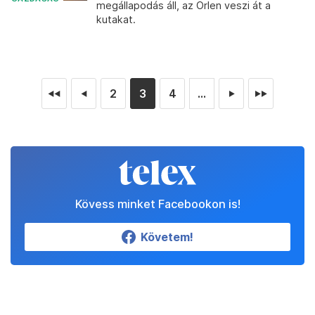
megállapodás áll, az Orlen veszi át a
kutakat.
2
3
4
...
◄◄
◄
►
►►
Kövess minket Facebookon is!
Követem!