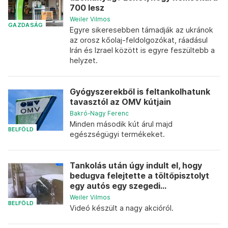
700 lesz
Weiler Vilmos
GAZDASÁG
Egyre sikeresebben támadják az ukránok
az orosz kőolaj-feldolgozókat, ráadásul
Irán és Izrael között is egyre feszültebb a
helyzet.
Gyógyszerekből is feltankolhatunk
tavasztól az OMV kútjain
Bakró-Nagy Ferenc
Minden második kút árul majd
BELFÖLD
egészségügyi termékeket.
Tankolás után úgy indult el, hogy
bedugva felejtette a töltőpisztolyt
egy autós egy szegedi...
Weiler Vilmos
BELFÖLD
Videó készült a nagy akcióról.