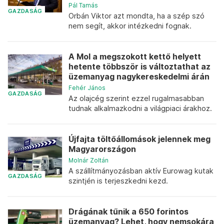
Pál Tamás
GAZDASÁG
Orbán Viktor azt mondta, ha a szép szó
nem segít, akkor intézkedni fognak.
A Mol a megszokott kettő helyett
hetente többször is változtathat az
üzemanyag nagykereskedelmi árán
Fehér János
GAZDASÁG
Az olajcég szerint ezzel rugalmasabban
tudnak alkalmazkodni a világpiaci árakhoz.
Újfajta töltőállomások jelennek meg
Magyarországon
Molnár Zoltán
A szállítmányozásban aktív Eurowag kutak
GAZDASÁG
szintjén is terjeszkedni kezd.
Drágának tűnik a 650 forintos
üzemanyag? Lehet, hogy nemsokára