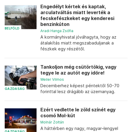
Engedélyt kértek és kaptak,
arculatváltás miatt leverték a
fecskefészkeket egy kenderesi
benzinkúton
BELFÖLD
Aradi Hanga Zsófia
A kormányhivatal jóváhagyta, hogy az
átalakítás miatt megszabaduljanak a
fészkek egy részétől.
Tankoljon még csütörtökig, vagy
tegye le az autót egy időre!
Weiler Vilmos
Decemberhez képest péntektől 50-70
GAZDASÁG
forinttal lesz drágább az üzemanyag.
Ezért vedlette le zöld színét egy
csomó Mol-kút
Molnár Zoltán
A háttérben egy nagy, magyar–lengyel
GAZDASÁG