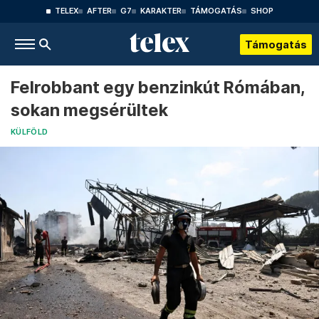
TELEX
AFTER
G7
KARAKTER
TÁMOGATÁS
SHOP
Támogatás
Felrobbant egy benzinkút Rómában,
sokan megsérültek
KÜLFÖLD