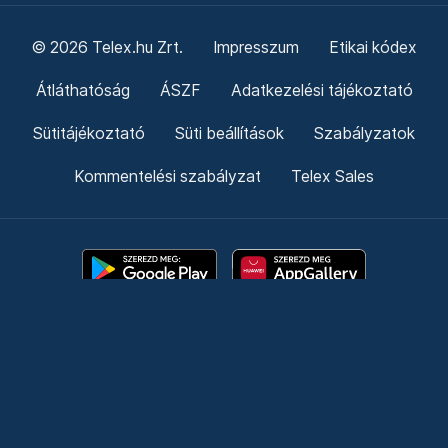
© 2026 Telex.hu Zrt.
Impresszum
Etikai kódex
Átláthatóság
ÁSZF
Adatkezelési tájékoztató
Sütitájékoztató
Süti beállítások
Szabályzatok
Kommentelési szabályzat
Telex Sales