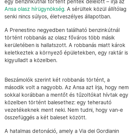
egy benzinkútnál történt péntek délelőtt – írja az
Ansa olasz hírügynökség.
A sérültek közül állítólag
senki nincs súlyos, életveszélyes állapotban.
A Prenestino negyedben található benzinkútnál
történt robbanás az olasz főváros több másik
kerületében is hallatszott. A robbanás miatt károk
keletkeztek a környező épületekben, egy raktár is
kigyulladt a közelben.
Beszámolók szerint két robbanás történt, a
második volt a nagyobb. Az Ansa azt írja, hogy nem
sokkal korábban a mentőt és tűzoltókat hívtak egy
közelben történt balesethez: egy teherautó
vezetékeknek ment neki. Nem tudni, hogy van-e
összefüggés a két baleset között.
A hatalmas detonáció, amely a Via dei Gordianin