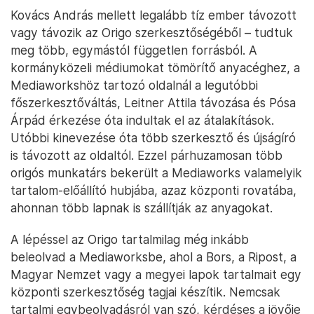
Kovács András mellett legalább tíz ember távozott
vagy távozik az Origo szerkesztőségéből – tudtuk
meg több, egymástól független forrásból. A
kormányközeli médiumokat tömörítő anyacéghez, a
Mediaworkshöz tartozó oldalnál a legutóbbi
főszerkesztőváltás, Leitner Attila távozása és Pósa
Árpád érkezése óta indultak el az átalakítások.
Utóbbi kinevezése óta több szerkesztő és újságíró
is távozott az oldaltól. Ezzel párhuzamosan több
origós munkatárs bekerült a Mediaworks valamelyik
tartalom-előállító hubjába, azaz központi rovatába,
ahonnan több lapnak is szállítják az anyagokat.
A lépéssel az Origo tartalmilag még inkább
beleolvad a Mediaworksbe, ahol a Bors, a Ripost, a
Magyar Nemzet vagy a megyei lapok tartalmait egy
központi szerkesztőség tagjai készítik. Nemcsak
tartalmi egybeolvadásról van szó, kérdéses a jövője