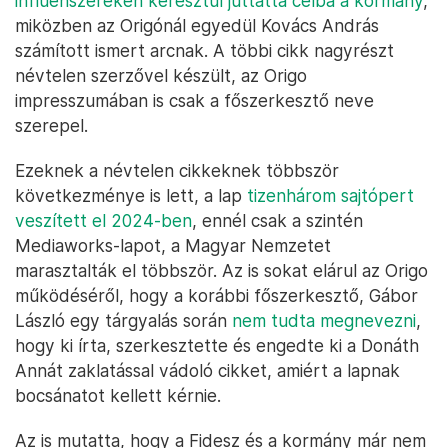
influenszereken keresztül juttatta célba a kormány
,
miközben az Origónál egyedül Kovács András
számított ismert arcnak. A többi cikk nagyrészt
névtelen szerzővel készült, az Origo
impresszumában is csak a főszerkesztő neve
szerepel.
Ezeknek a névtelen cikkeknek többször
következménye is lett, a lap
tizenhárom sajtópert
veszített el 2024-ben
, ennél csak a szintén
Mediaworks-lapot, a Magyar Nemzetet
marasztalták el többször. Az is sokat elárul az Origo
működéséről, hogy a korábbi főszerkesztő, Gábor
László egy tárgyalás során
nem tudta megnevezni
,
hogy ki írta, szerkesztette és engedte ki a Donáth
Annát zaklatással vádoló cikket, amiért a lapnak
bocsánatot kellett kérnie.
Az is mutatta, hogy a Fidesz és a kormány már nem