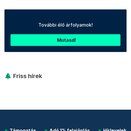
További élő árfolyamok!
Mutasd!
Friss hírek
Támogatás
Adó 1% felajánlás
Hírlevelek