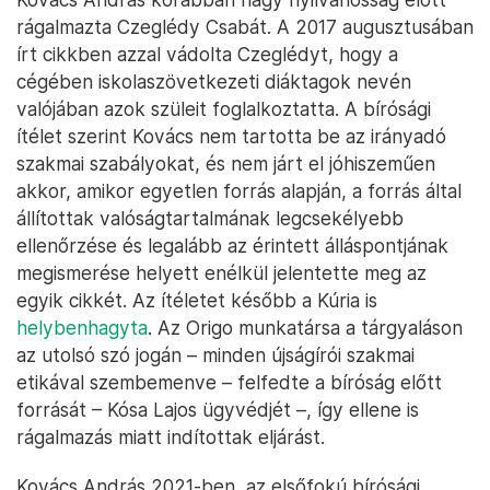
rágalmazta Czeglédy Csabát. A 2017 augusztusában
írt cikkben azzal vádolta Czeglédyt, hogy a
cégében iskolaszövetkezeti diáktagok nevén
valójában azok szüleit foglalkoztatta. A bírósági
ítélet szerint Kovács nem tartotta be az irányadó
szakmai szabályokat, és nem járt el jóhiszeműen
akkor, amikor egyetlen forrás alapján, a forrás által
állítottak valóságtartalmának legcsekélyebb
ellenőrzése és legalább az érintett álláspontjának
megismerése helyett enélkül jelentette meg az
egyik cikkét. Az ítéletet később a Kúria is
helybenhagyta
. Az Origo munkatársa a tárgyaláson
az utolsó szó jogán – minden újságírói szakmai
etikával szembemenve – felfedte a bíróság előtt
forrását – Kósa Lajos ügyvédjét –, így ellene is
rágalmazás miatt indítottak eljárást.
Kovács András 2021-ben, az elsőfokú bírósági