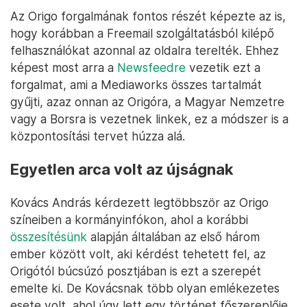
Az Origo forgalmának fontos részét képezte az is,
hogy korábban a Freemail szolgáltatásból kilépő
felhasználókat azonnal az oldalra terelték. Ehhez
képest most arra a
Newsfeedre
vezetik ezt a
forgalmat, ami a Mediaworks összes tartalmát
gyűjti, azaz onnan az Origóra, a Magyar Nemzetre
vagy a Borsra is vezetnek linkek, ez a módszer is a
központosítási tervet húzza alá.
Egyetlen arca volt az újságnak
Kovács András kérdezett legtöbbször az Origo
színeiben a kormányinfókon, ahol a korábbi
összesítésünk
alapján általában az első három
ember között volt, aki kérdést tehetett fel, az
Origótól búcsúzó posztjában is ezt a szerepét
emelte ki. De Kovácsnak több olyan emlékezetes
esete volt, ahol úgy lett egy történet főszereplője,