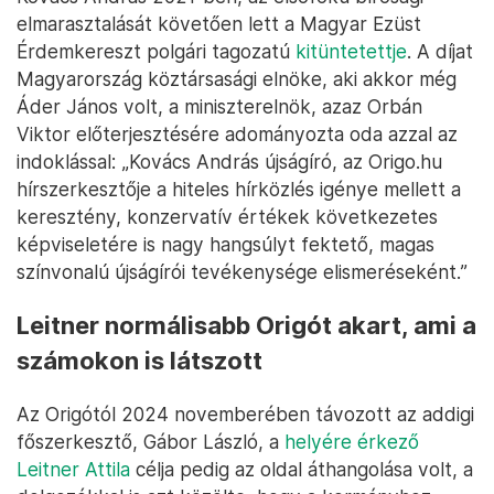
elmarasztalását követően lett a Magyar Ezüst
Érdemkereszt polgári tagozatú
kitüntetettje
. A díjat
Magyarország köztársasági elnöke, aki akkor még
Áder János volt, a miniszterelnök, azaz Orbán
Viktor előterjesztésére adományozta oda azzal az
indoklással: „Kovács András újságíró, az Origo.hu
hírszerkesztője a hiteles hírközlés igénye mellett a
keresztény, konzervatív értékek következetes
képviseletére is nagy hangsúlyt fektető, magas
színvonalú újságírói tevékenysége elismeréseként.”
Leitner normálisabb Origót akart, ami a
számokon is látszott
Az Origótól 2024 novemberében távozott az addigi
főszerkesztő, Gábor László, a
helyére érkező
Leitner Attila
célja pedig az oldal áthangolása volt, a