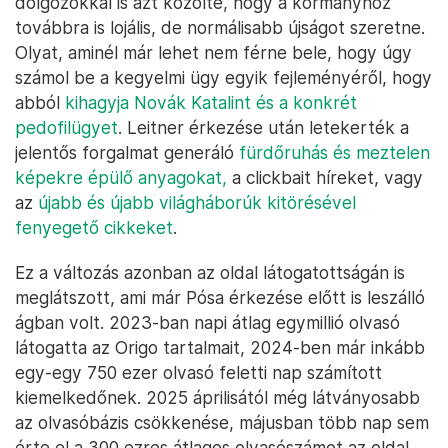
dolgozókkal is azt közölte, hogy a kormányhoz
továbbra is lojális, de normálisabb újságot szeretne.
Olyat, aminél már lehet nem férne bele, hogy úgy
számol be a kegyelmi ügy egyik fejleményéről, hogy
abból
kihagyja Novák Katalint és a konkrét
pedofilügyet
. Leitner érkezése után letekerték a
jelentős forgalmat generáló
fürdőruhás és meztelen
képekre épülő anyagokat,
a clickbait híreket, vagy
az
újabb és újabb világháborúk kitörésével
fenyegető cikkeket
.
Ez a változás azonban az oldal látogatottságán is
meglátszott, ami már Pósa érkezése előtt is leszálló
ágban volt. 2023-ban napi átlag egymillió olvasó
látogatta az Origo tartalmait, 2024-ben már inkább
egy-egy 750 ezer olvasó feletti nap számított
kiemelkedőnek. 2025 áprilisától még látványosabb
az olvasóbázis csökkenése, májusban több nap sem
érte el a 300 ezres átlagos olvasószámot az oldal.