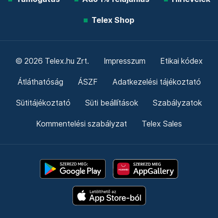
Telex Shop
© 2026 Telex.hu Zrt.
Impresszum
Etikai kódex
Átláthatóság
ÁSZF
Adatkezelési tájékoztató
Sütitájékoztató
Süti beállítások
Szabályzatok
Kommentelési szabályzat
Telex Sales