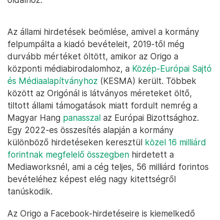
Az állami hirdetések beömlése, amivel a kormány
felpumpálta a kiadó bevételeit, 2019-től még
durvább mértéket öltött, amikor az Origo a
központi médiabirodalomhoz, a
Közép-Európai Sajtó
és Médiaalapítványhoz
(KESMA) került. Többek
között az Origónál is látványos méreteket öltő,
tiltott állami támogatások miatt fordult nemrég a
Magyar Hang
panasszal
az Európai Bizottsághoz.
Egy 2022-es összesítés alapján a kormány
különböző hirdetéseken keresztül
közel 16 milliárd
forintnak megfelelő összegben
hirdetett a
Mediaworksnél, ami a cég teljes, 56 milliárd forintos
bevételéhez képest elég nagy kitettségről
tanúskodik.
Az Origo a Facebook-hirdetéseire is kiemelkedő