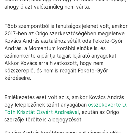
ahogy ő azt valószínűleg nem várta.
Több szempontból is tanulságos jelenet volt, amikor
2017-ben az Origo szerkesztőségében megjelenve
Kovács András asztalához sétált oda Fekete-Győr
András, a Momentum korábbi elnöke is, és
számonkérte a pártja tagjait lejárató anyagokat.
Akkor Kovács arra hivatkozott, hogy nem
közszereplő, és nem is reagált Fekete-Győr
kérdéseire.
Emlékezetes eset volt az is, amikor Kovács András
egy leleplezőnek szánt anyagában
összekeverte D.
Tóth Krisztát Osvárt Andreával
, ezután az Origo
szerzője törölte is a bejegyzését.
Kovács András korábban nagy nyilvánosság előtt