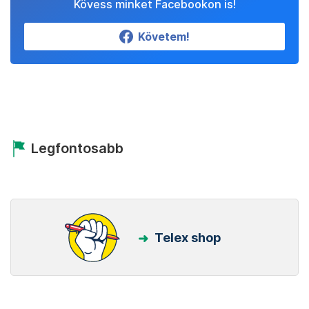
Kövess minket Facebookon is!
Követem!
Legfontosabb
Telex shop