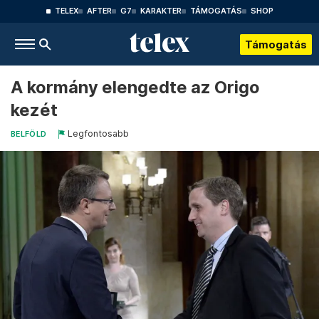
TELEX
AFTER
G7
KARAKTER
TÁMOGATÁS
SHOP
Támogatás
A kormány elengedte az Origo
kezét
Legfontosabb
BELFÖLD