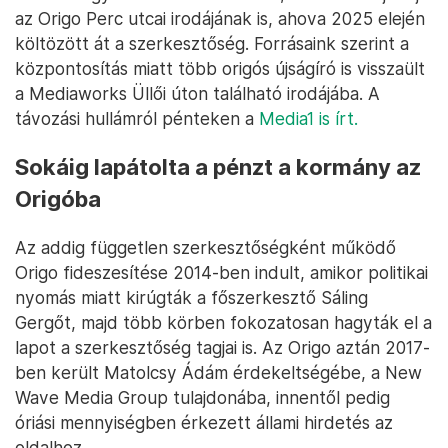
az Origo Perc utcai irodájának is, ahova 2025 elején
költözött át a szerkesztőség. Forrásaink szerint a
központosítás miatt több origós újságíró is visszaült
a Mediaworks Üllői úton található irodájába. A
távozási hullámról pénteken a
Media1 is írt.
Sokáig lapátolta a pénzt a kormány az
Origóba
Az addig független szerkesztőségként működő
Origo fideszesítése 2014-ben indult, amikor politikai
nyomás miatt kirúgták a főszerkesztő Sáling
Gergőt, majd több körben fokozatosan hagyták el a
lapot a szerkesztőség tagjai is. Az Origo aztán 2017-
ben került Matolcsy Ádám érdekeltségébe, a New
Wave Media Group tulajdonába, innentől pedig
óriási mennyiségben érkezett állami hirdetés az
oldalhoz.