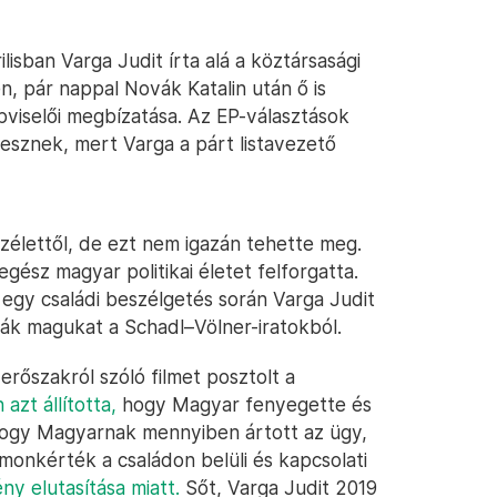
lisban Varga Judit írta alá a köztársasági
, pár nappal Novák Katalin után ő is
viselői megbízatása. Az EP-választások
desznek, mert Varga a párt listavezető
zélettől, de ezt nem igazán tehette meg.
egész magyar politikai életet felforgatta.
 egy családi beszélgetés során Varga Judit
ták magukat a Schadl–Völner-iratokból.
rőszakról szóló filmet posztolt a
azt állította,
hogy Magyar fenyegette és
, hogy Magyarnak mennyiben ártott az ügy,
monkérték a családon belüli és kapcsolati
y elutasítása miatt.
Sőt, Varga Judit 2019