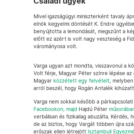
Családi ügyek
Mivel igazságügyi miniszterként tavaly ápri
elnök kegyelmi döntését K. Endre ügyében
benyújtotta a lemondását, megszűnt a kép
előtt ez azért is volt nagy veszteség a Fi
várományosa volt.
Varga ugyan azt mondta, visszavonul a kö
Volt férje, Magyar Péter színre lépése az 
Magyar
közzétett egy felvételt
, melyben
arról beszél, hogy Rogán Antalék kihúzat
Varga nem sokkal később a párkapcsolati e
Facebookon, majd
Hajdú Péter
műsorában 
verbálisan és fizikailag abuzálta. Kérdés
de az biztos, hogy Vargát többen újra szá
erőszak ellen létrejött
Isztambuli Egyezmén