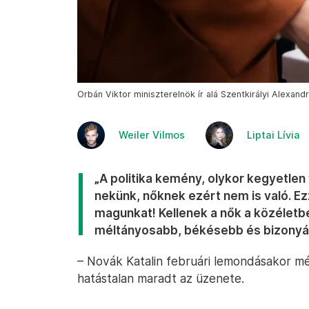
Orbán Viktor miniszterelnök ír alá Szentkirályi Alexand
Weiler Vilmos
Liptai Lívia
„A politika kemény, olykor kegyetlen 
nekünk, nőknek ezért nem is való. E
magunkat! Kellenek a nők a közéletbe
méltányosabb, békésebb és bizonyára
– Novák Katalin februári lemondásakor még 
hatástalan maradt az üzenete.