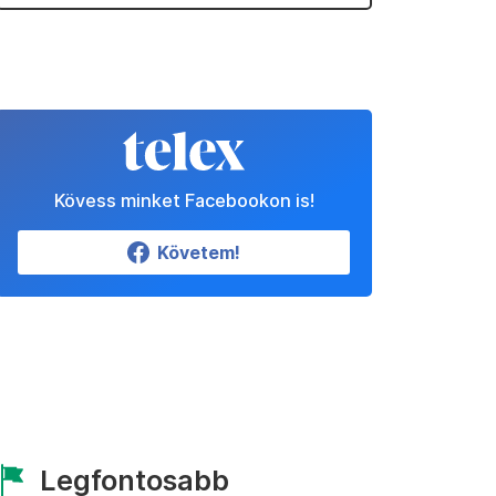
Kövess minket Facebookon is!
Követem!
Legfontosabb