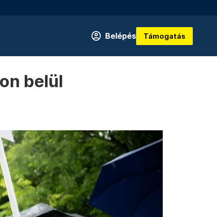
Belépés
Támogatás
on belül