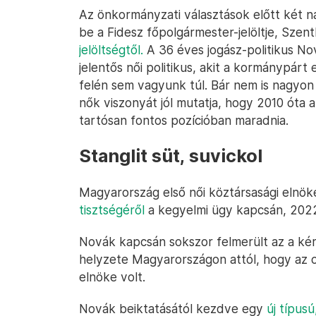
Az önkormányzati választások előtt két n
be a Fidesz főpolgármester-jelöltje, Szen
jelöltségtől.
A 36 éves jogász-politikus No
jelentős női politikus, akit a kormánypár
felén sem vagyunk túl. Bár nem is nagyon 
nők viszonyát jól mutatja, hogy 2010 óta
tartósan fontos pozícióban maradnia.
Stanglit süt, suvickol
Magyarország első női köztársasági elnök
tisztségéről
a kegyelmi ügy kapcsán, 2022
Novák kapcsán sokszor felmerült az a kér
helyzete Magyarországon attól, hogy az o
elnöke volt.
Novák beiktatásától kezdve egy
új típus