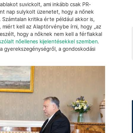
, ablakot suvickolt, ami inkább csak PR-
int nap sulykolt üzenetet, hogy a nőnek
Számtalan kritika érte például akkor is,
 miért kell az Alaptörvénybe írni, hogy „az
beszélt, hogy a nőknek nem kell a férfiakkal
szólalt nőellenes kijelentésekkel szemben
.
 a gyerekszegénységről, a gondoskodási