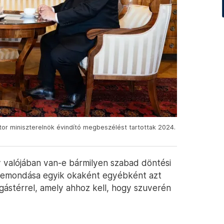
tor miniszterelnök évindító megbeszélést tartottak 2024.
valójában van-e bármilyen szabad döntési
 (lemondása egyik okaként egyébként azt
gástérrel, amely ahhoz kell, hogy szuverén