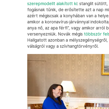
szerepmodellt alakított ki
: stanglit sütött
fogásnak tűnik, de erősítette azt a nap m
azért mégiscsak a konyhában van a helye. 
amikor a koronavírus-járvánnyal indokolta,
anya nő, az apa férfi”, vagy amikor arról 
versenyezniük. Novák mégis
többször fel
Hallgatott azonban a mélyszegénységről,
válságról vagy a szívhangtörvényről.