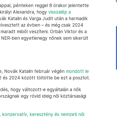
appal, pénteken reggel 8 órakor jelentette
tkirályi Alexandra, hogy
visszalép a
vák Katalin és Varga Judit után a harmadik
t elvesztett az évben – és még csak 2024
maradt miből veszíteni. Orbán Viktor és a
 a NER-ben egyetlenegy nőnek sem sikerült
e, Novák Katalin február végén
mondott le
 és 2024 között töltötte be ezt a posztot.
dés, hogy változott-e egyáltalán a nők
rszágnak egy rövid ideig női köztársasági
ú, konzervatív, keresztény és nemzeti női