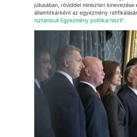
júliusában, röviddel miniszteri kinevezése
államtitkárként az egyezmény ratifikálásá
Isztambuli Egyezmény politikai hiszti”.