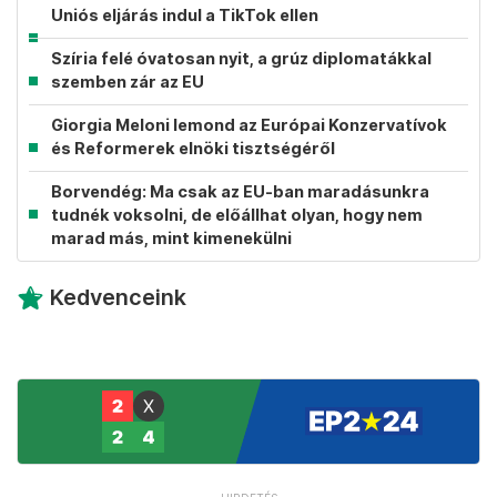
Uniós eljárás indul a TikTok ellen
Szíria felé óvatosan nyit, a grúz diplomatákkal
szemben zár az EU
Giorgia Meloni lemond az Európai Konzervatívok
és Reformerek elnöki tisztségéről
Borvendég: Ma csak az EU-ban maradásunkra
tudnék voksolni, de előállhat olyan, hogy nem
marad más, mint kimenekülni
Kedvenceink