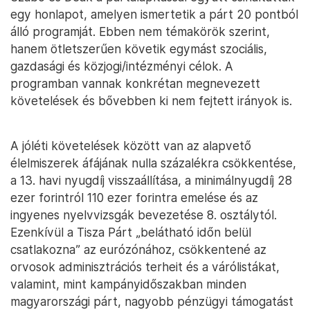
egy honlapot, amelyen ismertetik a párt 20 pontból
álló programját. Ebben nem témakörök szerint,
hanem ötletszerűen követik egymást szociális,
gazdasági és közjogi/intézményi célok. A
programban vannak konkrétan megnevezett
követelések és bővebben ki nem fejtett irányok is.
A jóléti követelések között van az alapvető
élelmiszerek áfájának nulla százalékra csökkentése,
a 13. havi nyugdíj visszaállítása, a minimálnyugdíj 28
ezer forintról 110 ezer forintra emelése és az
ingyenes nyelvvizsgák bevezetése 8. osztálytól.
Ezenkívül a Tisza Párt „belátható időn belül
csatlakozna” az eurózónához, csökkentené az
orvosok adminisztrációs terheit és a várólistákat,
valamint, mint kampányidőszakban minden
magyarországi párt, nagyobb pénzügyi támogatást