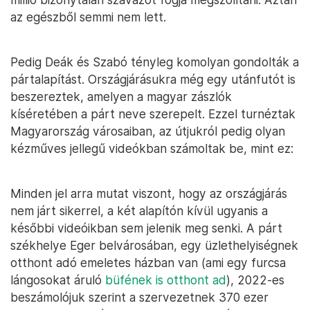
az egészből semmi nem lett.
Pedig Deák és Szabó tényleg komolyan gondolták a
pártalapítást. Országjárásukra még egy utánfutót is
beszereztek, amelyen a magyar zászlók
kíséretében a párt neve szerepelt. Ezzel turnéztak
Magyarország városaiban, az útjukról pedig olyan
kézműves jellegű videókban számoltak be, mint ez:
Minden jel arra mutat viszont, hogy az országjárás
nem járt sikerrel, a két alapítón kívül ugyanis a
későbbi videóikban sem jelenik meg senki. A párt
székhelye Eger belvárosában, egy üzlethelyiségnek
otthont adó emeletes házban van (ami egy furcsa
lángosokat áruló
büfének is otthont ad
), 2022-es
beszámolójuk szerint a szervezetnek 370 ezer