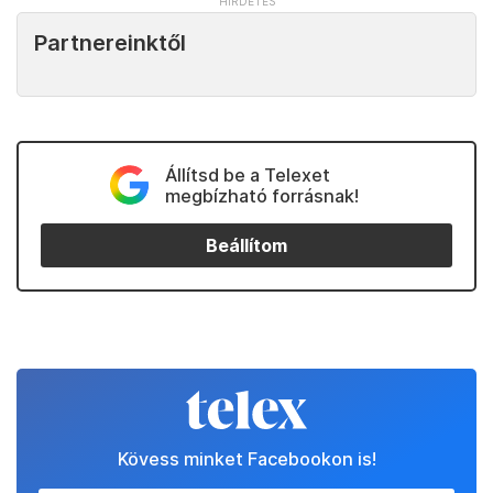
Partnereinktől
Állítsd be a Telexet
megbízható forrásnak!
Beállítom
Kövess minket Facebookon is!