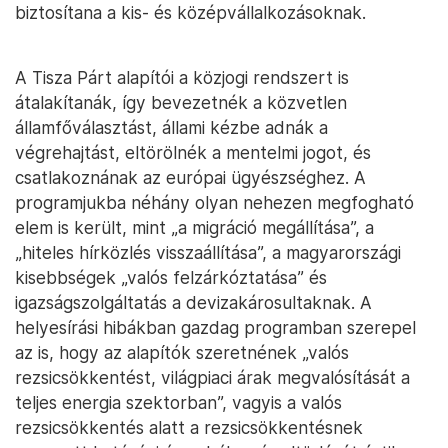
biztosítana a kis- és középvállalkozásoknak.
A Tisza Párt alapítói a közjogi rendszert is
átalakítanák, így bevezetnék a közvetlen
államfőválasztást, állami kézbe adnák a
végrehajtást, eltörölnék a mentelmi jogot, és
csatlakoznának az európai ügyészséghez. A
programjukba néhány olyan nehezen megfogható
elem is került, mint „a migráció megállítása”, a
„hiteles hírközlés visszaállítása”, a magyarországi
kisebbségek „valós felzárkóztatása” és
igazságszolgáltatás a devizakárosultaknak. A
helyesírási hibákban gazdag programban szerepel
az is, hogy az alapítók szeretnének „valós
rezsicsökkentést, világpiaci árak megvalósítását a
teljes energia szektorban”, vagyis a valós
rezsicsökkentés alatt a rezsicsökkentésnek