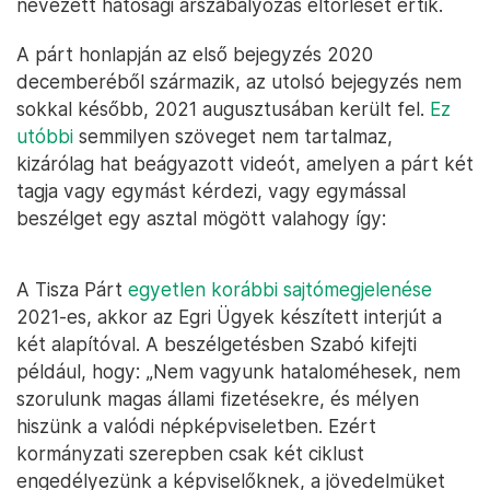
nevezett hatósági árszabályozás eltörlését értik.
A párt honlapján az első bejegyzés 2020
decemberéből származik, az utolsó bejegyzés nem
sokkal később, 2021 augusztusában került fel.
Ez
utóbbi
semmilyen szöveget nem tartalmaz,
kizárólag hat beágyazott videót, amelyen a párt két
tagja vagy egymást kérdezi, vagy egymással
beszélget egy asztal mögött valahogy így:
A Tisza Párt
egyetlen korábbi sajtómegjelenése
2021-es, akkor az Egri Ügyek készített interjút a
két alapítóval. A beszélgetésben Szabó kifejti
például, hogy: „Nem vagyunk hataloméhesek, nem
szorulunk magas állami fizetésekre, és mélyen
hiszünk a valódi népképviseletben. Ezért
kormányzati szerepben csak két ciklust
engedélyezünk a képviselőknek, a jövedelmüket