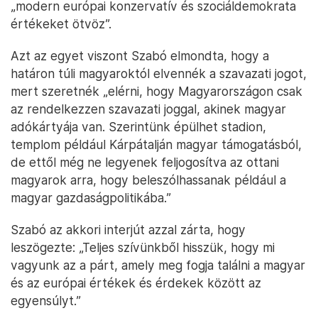
„modern európai konzervatív és szociáldemokrata
értékeket ötvöz”.
Azt az egyet viszont Szabó elmondta, hogy a
határon túli magyaroktól elvennék a szavazati jogot,
mert szeretnék „elérni, hogy Magyarországon csak
az rendelkezzen szavazati joggal, akinek magyar
adókártyája van. Szerintünk épülhet stadion,
templom például Kárpátalján magyar támogatásból,
de ettől még ne legyenek feljogosítva az ottani
magyarok arra, hogy beleszólhassanak például a
magyar gazdaságpolitikába.”
Szabó az akkori interjút azzal zárta, hogy
leszögezte: „Teljes szívünkből hisszük, hogy mi
vagyunk az a párt, amely meg fogja találni a magyar
és az európai értékek és érdekek között az
egyensúlyt.”