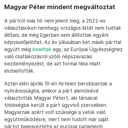
Magyar Péter mindent megváltoztat
A pártról más hír nem jelent meg, a 2022-es
választásokon nemhogy országos listát nem tudtak
állítani, de még Egerben sem állítottak egyéni
képviselőjelöltet. Az év júliusában két másik párttal
együtt még
beadtak
egy, az Európai Ügyészséghez
való csatlakozásról szóló népszavazási
kezdeményezést, de azt formai hiba miatt
elutasították.
Aztán idén április 10-én hirtelen berobbantak a
nyilvánosságba, amikor a párt alelnökévé
választották Magyar Pétert, aki társaival
többségbe került a párt ügyvivő szerveiben.
Magyarnak azért volt szüksége a velük való
együttműködésre, mert nem tudott már saját
pártot bejegyeztetni az európai parlamenti