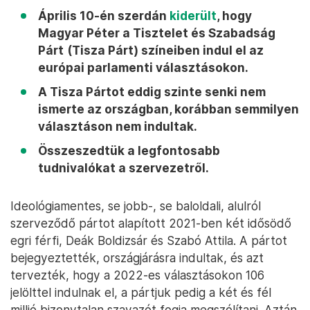
Április 10-én szerdán
kiderült
, hogy
Magyar Péter a Tisztelet és Szabadság
Párt
(Tisza Párt) színeiben indul el az
európai parlamenti választásokon.
A Tisza Pártot eddig szinte senki nem
ismerte az országban, korábban semmilyen
választáson nem indultak.
Összeszedtük a legfontosabb
tudnivalókat a szervezetről.
Ideológiamentes, se jobb-, se baloldali, alulról
szerveződő pártot alapított 2021-ben két idősödő
egri férfi, Deák Boldizsár és Szabó Attila. A pártot
bejegyeztették, országjárásra indultak, és azt
tervezték, hogy a 2022-es választásokon 106
jelölttel indulnak el, a pártjuk pedig a két és fél
millió bizonytalan szavazót fogja megszólítani. Aztán