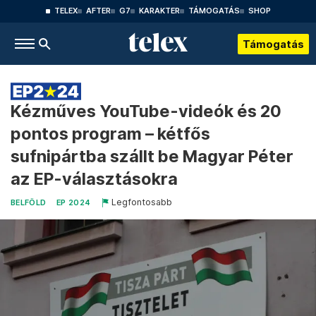
TELEX
AFTER
G7
KARAKTER
TÁMOGATÁS
SHOP
Támogatás
Kézműves YouTube-videók és 20
pontos program – kétfős
sufnipártba szállt be Magyar Péter
az EP-választásokra
Legfontosabb
BELFÖLD
EP 2024