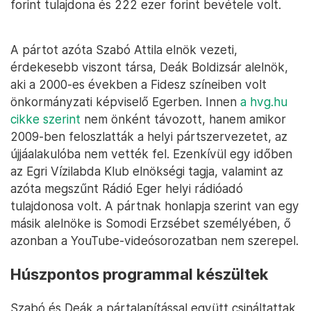
forint tulajdona és 222 ezer forint bevétele volt.
A pártot azóta Szabó Attila elnök vezeti,
érdekesebb viszont társa, Deák Boldizsár alelnök,
aki a 2000-es években a Fidesz színeiben volt
önkormányzati képviselő Egerben. Innen
a hvg.hu
cikke szerint
nem önként távozott, hanem amikor
2009-ben feloszlatták a helyi pártszervezetet, az
újjáalakulóba nem vették fel. Ezenkívül egy időben
az Egri Vízilabda Klub elnökségi tagja, valamint az
azóta megszűnt Rádió Eger helyi rádióadó
tulajdonosa volt. A pártnak honlapja szerint van egy
másik alelnöke is Somodi Erzsébet személyében, ő
azonban a YouTube-videósorozatban nem szerepel.
Húszpontos programmal készültek
Szabó és Deák a pártalapítással együtt csináltattak