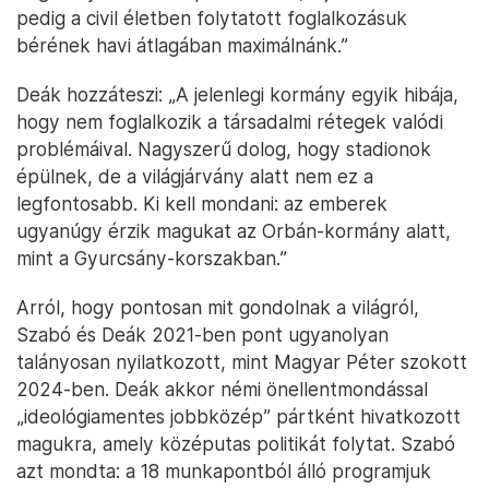
pedig a civil életben folytatott foglalkozásuk
bérének havi átlagában maximálnánk.”
Deák hozzáteszi: „A jelenlegi kormány egyik hibája,
hogy nem foglalkozik a társadalmi rétegek valódi
problémáival. Nagyszerű dolog, hogy stadionok
épülnek, de a világjárvány alatt nem ez a
legfontosabb. Ki kell mondani: az emberek
ugyanúgy érzik magukat az Orbán-kormány alatt,
mint a Gyurcsány-korszakban.”
Arról, hogy pontosan mit gondolnak a világról,
Szabó és Deák 2021-ben pont ugyanolyan
talányosan nyilatkozott, mint Magyar Péter szokott
2024-ben. Deák akkor némi önellentmondással
„ideológiamentes jobbközép” pártként hivatkozott
magukra, amely középutas politikát folytat. Szabó
azt mondta: a 18 munkapontból álló programjuk