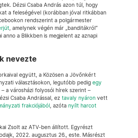
gtek. Dézsi Csaba András azon túl, hogy
kat a feleségével (korábban jóval ritkábban
acebookon rendszerint a polgármester
rjút
, amelynek végén már „banditákról”
i anno a Blikkben is megjelent az aznapi
ak nevezte
Borkaival együtt, a Közösen a Jövőnkért
ányzati választásokon, legutóbb pedig
egy
 – a városházi folyosói hírek szerint –
Dézsi Csaba Andrással, ez
tavaly nyáron
vett
mányzati frakciójából
, azóta
nyílt harcot
ai Zsolt az ATV-ben állított. Egyrészt
Bodajk, 2022. augusztus 26., este. Másrészt