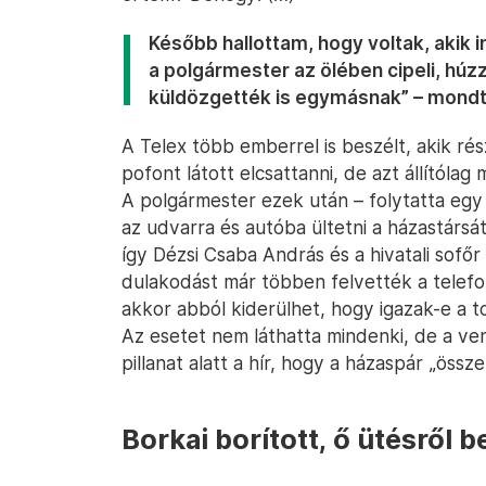
Később hallottam, hogy voltak, akik 
a polgármester az ölében cipeli, húz
küldözgették is egymásnak” – mondta
A Telex több emberrel is beszélt, akik ré
pofont látott elcsattanni, de azt állítóla
A polgármester ezek után – folytatta egy
az udvarra és autóba ültetni a házastársát
így Dézsi Csaba András és a hivatali sofőr
dulakodást már többen felvették a telefon
akkor abból kiderülhet, hogy igazak-e a to
Az esetet nem láthatta mindenki, de a v
pillanat alatt a hír, hogy a házaspár „össz
Borkai borított, ő ütésről b