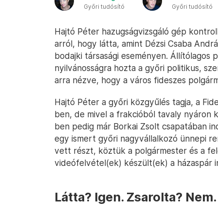
Győri tudósító
Győri tudósító
Hajtó Péter hazugságvizsgáló gép kontroll
arról, hogy látta, amint Dézsi Csaba Andr
bodajki társasági eseményen. Állítólagos
nyilvánosságra hozta a győri politikus, sz
arra nézve, hogy a város fideszes polgárm
Hajtó Péter a győri közgyűlés tagja, a Fi
ben, de mivel a frakcióból tavaly nyáron 
ben pedig már Borkai Zsolt csapatában ind
egy ismert győri nagyvállalkozó ünnepi 
vett részt, köztük a polgármester és a fel
videófelvétel(ek) készült(ek) a házaspár i
Látta? Igen. Zsarolta? Nem.