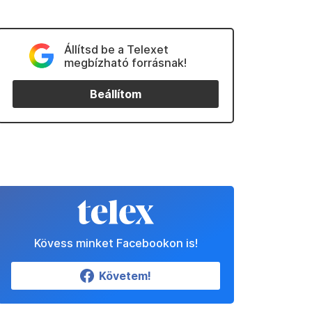
Állítsd be a Telexet
megbízható forrásnak!
Beállítom
Kövess minket Facebookon is!
Követem!