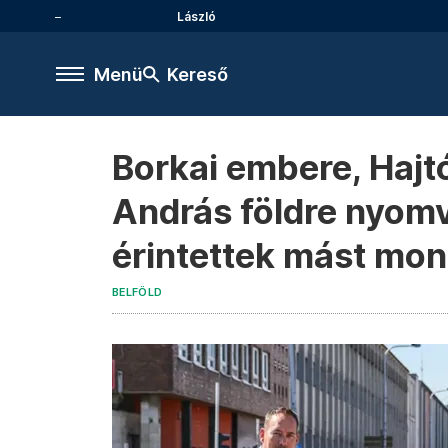
László
Menü
Kereső
Borkai embere, Hajtó
András földre nyomva
érintettek mást mo
BELFÖLD