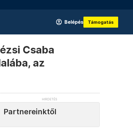
Belépés
Támogatás
 Dézsi Csaba
dalába, az
Partnereinktől