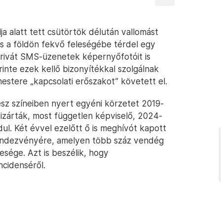
ja alatt tett csütörtök délután vallomást
ás a földön fekvő feleségébe térdel egy
 privát SMS-üzenetek képernyőfotóit is
erinte ezek kellő bizonyítékkal szolgálnak
estere „kapcsolati erőszakot” követett el.
desz színeiben nyert egyéni körzetet 2019-
kizárták, most független képviselő, 2024-
ul. Két évvel ezelőtt ő is meghívót kapott
rendezvényére, amelyen több száz vendég
esége. Azt is beszélik, hogy
ncidenséről.