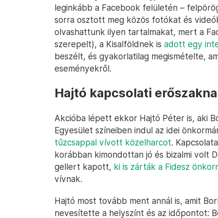
leginkább a Facebook felületén – felpörö
sorra osztott meg közös fotókat és videó
olvashattunk ilyen tartalmakat, mert a F
szerepelt), a Kisalföldnek is
adott egy inte
beszélt, és gyakorlatilag megismételte, am
eseményekről.
Hajtó kapcsolati erőszakn
Akcióba lépett ekkor Hajtó Péter is, aki 
Egyesület színeiben indul az idei önkorm
tűzcsappal vívott közelharcot
. Kapcsolata
korábban kimondottan jó és bizalmi volt 
gellert kapott,
ki is zárták a Fidesz önkor
vívnak.
Hajtó most tovább ment annál is, amit Bork
nevesítette a helyszínt és az időpontot: 