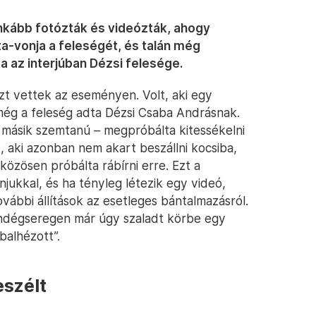
inkább fotózták és videózták, ahogy
za-vonja a feleségét, és talán még
 az interjúban Dézsi felesége.
szt vettek az eseményen. Volt, aki egy
g még a feleség adta Dézsi Csaba Andrásnak.
 másik szemtanú – megpróbálta kitessékelni
, aki azonban nem akart beszállni kocsiba,
 közösen próbálta rábírni erre. Ezt a
jukkal, és ha tényleg létezik egy videó,
vábbi állítások az esetleges bántalmazásról.
endégseregen már úgy szaladt körbe egy
ebalhézott”.
eszélt