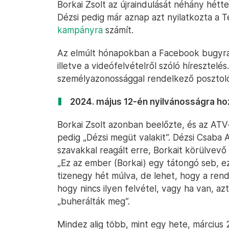
Borkai Zsolt az újraindulását néhány hétt
Dézsi pedig már aznap azt nyilatkozta a 
kampányra
számít.
Az elmúlt hónapokban a Facebook bugyraibó
illetve a videófelvételről szóló híresztelés
személyazonossággal rendelkező posztoló –
2024. május 12-én nyilvánosságra hoz
Borkai Zsolt azonban beelőzte, és az AT
pedig „Dézsi megüt valakit”. Dézsi Csaba
szavakkal reagált erre, Borkait körülvevő 
„Ez az ember (Borkai) egy tátongó seb, e
tizenegy hét múlva, de lehet, hogy a rendőr
hogy nincs ilyen felvétel, vagy ha van, az
„buherálták meg”.
Mindez alig több, mint egy hete, március