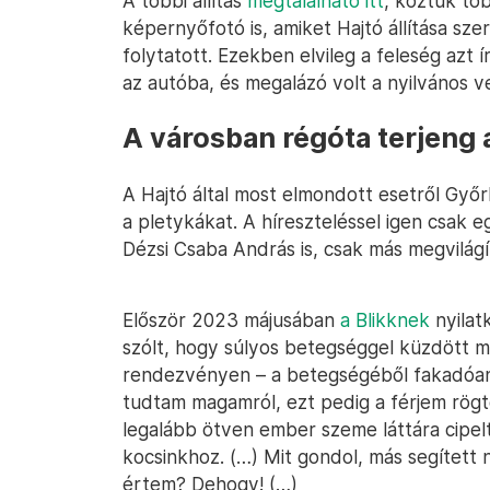
A többi állítás
megtalálható itt
, köztük tö
képernyőfotó is, amiket Hajtó állítása sz
folytatott. Ezekben elvileg a feleség azt í
az autóba, és megalázó volt a nyilvános 
A városban régóta terjeng 
A Hajtó által most elmondott esetről Győ
a pletykákat. A híreszteléssel igen csak
Dézsi Csaba András is, csak más megvilágí
Először 2023 májusában
a Blikknek
nyilat
szólt, hogy súlyos betegséggel küzdött m
rendezvényen – a betegségéből fakadóan –
tudtam magamról, ezt pedig a férjem rögt
legalább ötven ember szeme láttára cipelt
kocsinkhoz. (…) Mit gondol, más segített
értem? Dehogy! (…)