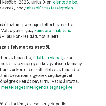
el később, 2023. június 9-én
jelentette be
,
Telexnek, hogy
abszolút tisztességtelen
l aztán újra és újra feltört az esetről,
. Volt olyan – igaz,
kamuprofilnak tűnő
, aki konkrét dátumot is leírt:
za a felvételt az esetről.
V-ben azt mondta,
ő látta a videót
, azon
 András az aznapi győri közgyűlésen kemény
bűnözői körről beszélt, illetve azt mondta:
zt én bevarrom a győriek segítségével
ségnek kell őt bevarrni.” Azt is állította,
t
mesterséges intelligencia segítségével
 26-án történt, az események pedig –