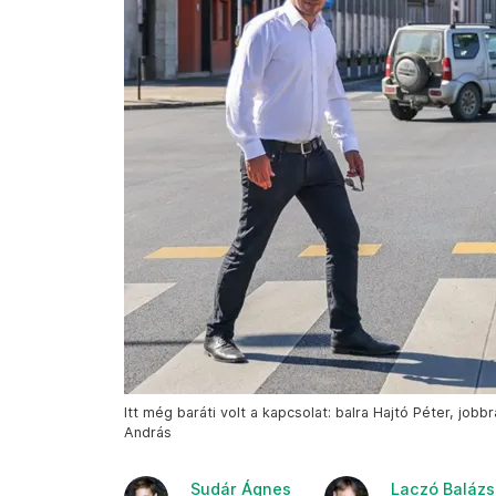
Itt még baráti volt a kapcsolat: balra Hajtó Péter, jo
András
Sudár Ágnes
Laczó Balázs