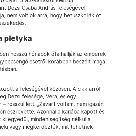
bb olyan SMS-váltásról készült
erint Dézsi Csaba András feleségével
rja, nem volt ok arra, hogy betuszkolják őt
veszekedés.
a pletyka
rben hosszú hónapok óta hallják az emberek
 egybecsengő esetről korábban beszélt maga
tásban.
kozott a feleségével közösen. A cikk arról
eg Dézsi felesége, Vera, és egy
 rosszul lett. „Zavart voltam, nem igazán
ön észrevette. Azonnal a karjába kapott és
 ki egyedül, minden segítség nélkül a
 neki vagy megkérdezték, mit tehetnek