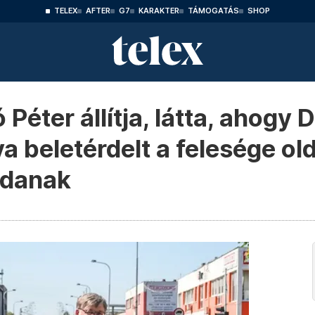
TELEX
AFTER
G7
KARAKTER
TÁMOGATÁS
SHOP
 Péter állítja, látta, ahogy
 beletérdelt a felesége ol
ndanak