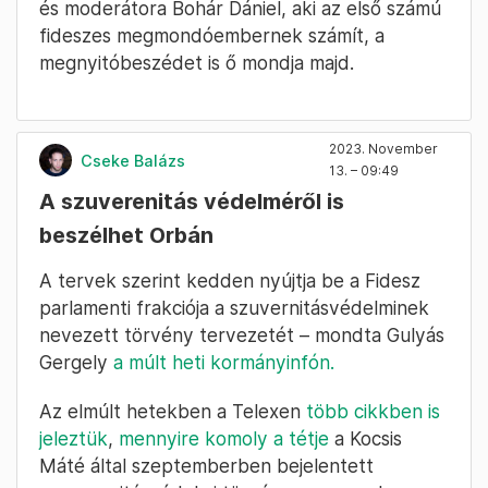
és moderátora Bohár Dániel, aki az első számú
fideszes megmondóembernek számít, a
megnyitóbeszédet is ő mondja majd.
2023. November
Cseke Balázs
13. – 09:49
A szuverenitás védelméről is
beszélhet Orbán
A tervek szerint kedden nyújtja be a Fidesz
parlamenti frakciója a szuvernitásvédelminek
nevezett törvény tervezetét – mondta Gulyás
Gergely
a múlt heti kormányinfón.
Az elmúlt hetekben a Telexen
több
cikkben
is
jeleztük
,
mennyire
komoly
a tétje
a Kocsis
Máté által szeptemberben bejelentett