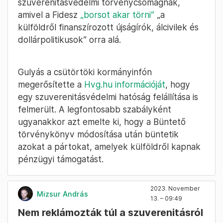
szuverenitásvédelmi törvénycsomagnak,
amivel a Fidesz
„borsot akar törni”
„a
külföldről finanszírozott újságírók, álcivilek és
dollárpolitikusok” orra alá.
Gulyás a csütörtöki kormányinfón
megerősítette a
Hvg.hu információját
, hogy
egy szuverenitásvédelmi hatóság felállítása is
felmerült. A legfontosabb szabályként
ugyanakkor azt emelte ki, hogy a Büntető
törvénykönyv módosítása után büntetik
azokat a pártokat, amelyek külföldről kapnak
pénzügyi támogatást.
2023. November
Mizsur András
13. – 09:49
Nem reklámozták túl a szuverenitásról