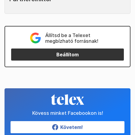
Állítsd be a Telexet
megbízható forrásnak!
Beállítom
Kövess minket Facebookon is!
Követem!