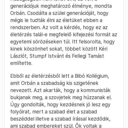
generációjuk meghatározó élménye, mondta
Orbán. Csodálta a szülei generációját, hogy
mégis le tudták élni az életüket ebben a
rendszerben. Az volt a kérdés, hogy ez az
életérzés talál-e megfelelő kifejezési formát az
egyetemi sörözéseken túl. Itt felsorolta, hogy
kinek köszönhet sokat, többet között Kéri
Lászlót, Stumpf Istvánt és Fellegi Tamást
említette.
Ebből az életérzésből lett a Bibó Kollégium,
amit Orbán a szabadság kis szigetének
nevezett. Azt akarták, hogy a kommunisták
bukjanak meg, a szovjetek meg húzzanak el.
Úgy gondolták, hogy kezdésnek jó lesz egy
folyóirat, mert a szabad élet a szabad
beszéddel illetve a szabad írással kezdődik,
ami szabad embereket szül. Ők voltak a