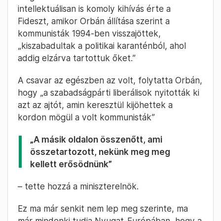
intellektuálisan is komoly kihívás érte a
Fideszt, amikor Orbán állítása szerint a
kommunisták 1994-ben visszajöttek,
„kiszabadultak a politikai karanténból, ahol
addig elzárva tartottuk őket.”
A csavar az egészben az volt, folytatta Orbán,
hogy „a szabadságpárti liberálisok nyitották ki
azt az ajtót, amin keresztül kijöhettek a
kordon mögül a volt kommunisták”
„A másik oldalon összenőtt, ami
összetartozott, nekünk meg meg
kellett erősödnünk”
– tette hozzá a miniszterelnök.
Ez ma már senkit nem lep meg szerinte, ma
már mindenki tudja Nyugat-Európában, hogy a