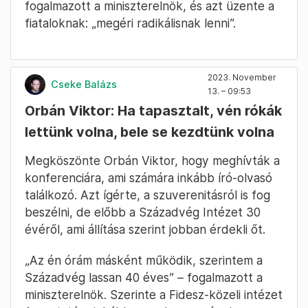
fogalmazott a miniszterelnök, és azt üzente a
fiataloknak: „megéri radikálisnak lenni”.
2023. November
Cseke Balázs
13. – 09:53
Orbán Viktor: Ha tapasztalt, vén rókák
lettünk volna, bele se kezdtünk volna
Megköszönte Orbán Viktor, hogy meghívták a
konferenciára, ami számára inkább író-olvasó
találkozó. Azt ígérte, a szuverenitásról is fog
beszélni, de előbb a Századvég Intézet 30
évéről, ami állítása szerint jobban érdekli őt.
„Az én órám másként működik, szerintem a
Századvég lassan 40 éves” – fogalmazott a
miniszterelnök. Szerinte a Fidesz-közeli intézet