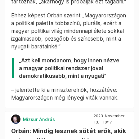
tartoznak, „akárhogy is próbálják ezt tagadni.”
Ehhez képest Orbán szerint „Magyarországon
a politikai paletta többszínű, plurális, ezért a
magyar politikai világ mindennapi élete sokkal
izgalmasabb, pezsgőbb és színesebb, mint a
nyugati barátainké.”
„Azt kell mondanom, hogy innen nézve
a magyar politikai rendszer jóval
demokratikusabb, mint a nyugati”
– jelentette ki a miniszterelnök, hozzátéve:
Magyarországon még lényegi viták vannak.
2023. November
Mizsur András
13. – 10:17
Orbán: Mindig lesznek sötét erők, akik