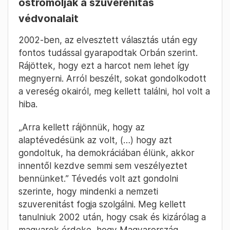
ostromolják a szuverenitás
védvonalait
2002-ben, az elvesztett választás után egy
fontos tudással gyarapodtak Orbán szerint.
Rájöttek, hogy ezt a harcot nem lehet így
megnyerni. Arról beszélt, sokat gondolkodott
a vereség okairól, meg kellett találni, hol volt a
hiba.
„Arra kellett rájönnük, hogy az
alaptévedésünk az volt, (…) hogy azt
gondoltuk, ha demokráciában élünk, akkor
innentől kezdve semmi sem veszélyeztet
bennünket.” Tévedés volt azt gondolni
szerinte, hogy mindenki a nemzeti
szuverenitást fogja szolgálni. Meg kellett
tanulniuk 2002 után, hogy csak és kizárólag a
magyarok érdeke, hogy Magyarország