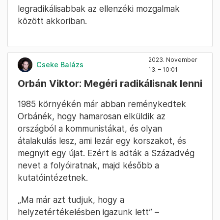
legradikálisabbak az ellenzéki mozgalmak
között akkoriban.
2023. November
Cseke Balázs
13. – 10:01
Orbán Viktor: Megéri radikálisnak lenni
1985 környékén már abban reménykedtek
Orbánék, hogy hamarosan elküldik az
országból a kommunistákat, és olyan
átalakulás lesz, ami lezár egy korszakot, és
megnyit egy újat. Ezért is adták a Századvég
nevet a folyóiratnak, majd később a
kutatóintézetnek.
„Ma már azt tudjuk, hogy a
helyzetértékelésben igazunk lett” –