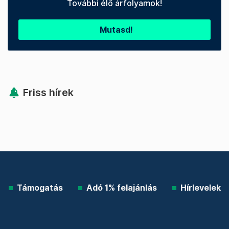
További élő árfolyamok!
Mutasd!
Friss hírek
Támogatás
Adó 1% felajánlás
Hírlevelek
Telex Shop