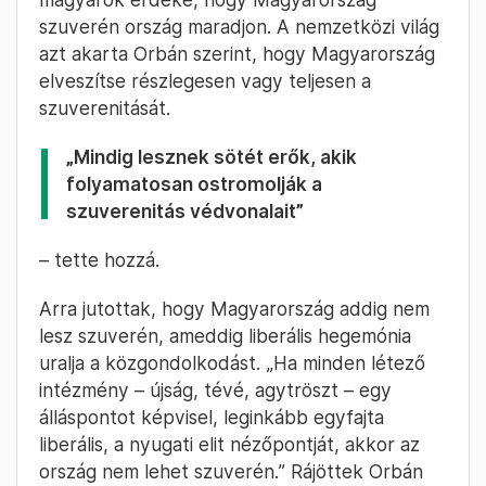
szuverén ország maradjon. A nemzetközi világ
azt akarta Orbán szerint, hogy Magyarország
elveszítse részlegesen vagy teljesen a
szuverenitását.
„Mindig lesznek sötét erők, akik
folyamatosan ostromolják a
szuverenitás védvonalait”
– tette hozzá.
Arra jutottak, hogy Magyarország addig nem
lesz szuverén, ameddig liberális hegemónia
uralja a közgondolkodást. „Ha minden létező
intézmény – újság, tévé, agytröszt – egy
álláspontot képvisel, leginkább egyfajta
liberális, a nyugati elit nézőpontját, akkor az
ország nem lehet szuverén.” Rájöttek Orbán