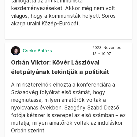
támogatta az antikommunista
kezdeményezéseket. Akkor még nem volt
világos, hogy a kommunisták helyett Soros
akarja uralni Közép-Európát.
2023. November
Cseke Balázs
13. – 10:07
Orbán Viktor: Kövér Lászlóval
életpályának tekintjük a politikát
A miniszterelnök elhozta a konferenciára a
Századvég folyóirat első számát, hogy
megmutassa, milyen amatőrök voltak a
nyolcvanas években. Szegény Szabó Dezső
fotója kétszer is szerepel az első számban – ez
mutatja, milyen amatőrök voltak az induláskor
Orbán szerint.