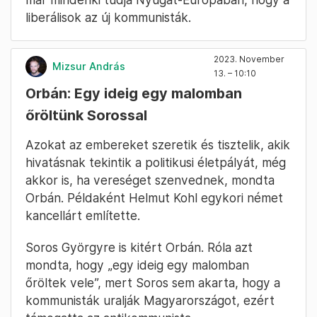
liberálisok az új kommunisták.
2023. November
Mizsur András
13. – 10:10
Orbán: Egy ideig egy malomban
őröltünk Sorossal
Azokat az embereket szeretik és tisztelik, akik
hivatásnak tekintik a politikusi életpályát, még
akkor is, ha vereséget szenvednek, mondta
Orbán. Példaként Helmut Kohl egykori német
kancellárt említette.
Soros Györgyre is kitért Orbán. Róla azt
mondta, hogy „egy ideig egy malomban
őröltek vele”, mert Soros sem akarta, hogy a
kommunisták uralják Magyarországot, ezért