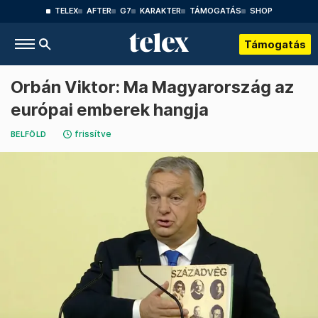
TELEX
AFTER
G7
KARAKTER
TÁMOGATÁS
SHOP
Támogatás
Orbán Viktor: Ma Magyarország az
európai emberek hangja
frissítve
BELFÖLD