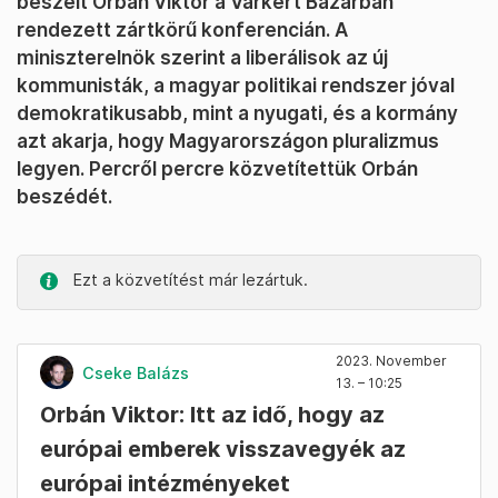
beszélt Orbán Viktor a Várkert Bazárban
rendezett zártkörű konferencián. A
miniszterelnök szerint a liberálisok az új
kommunisták, a magyar politikai rendszer jóval
demokratikusabb, mint a nyugati, és a kormány
azt akarja, hogy Magyarországon pluralizmus
legyen. Percről percre közvetítettük Orbán
beszédét.
Ezt a közvetítést már lezártuk.
2023. November
Cseke Balázs
13. – 10:25
Orbán Viktor: Itt az idő, hogy az
európai emberek visszavegyék az
európai intézményeket