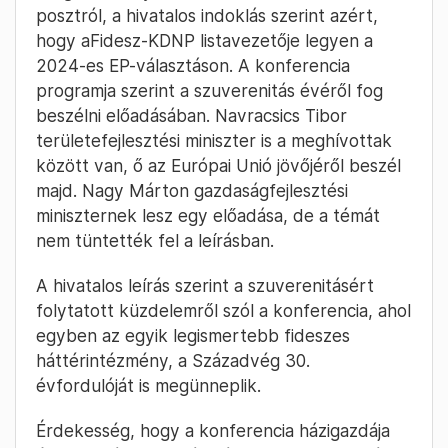
posztról, a hivatalos indoklás szerint azért,
hogy aFidesz-KDNP listavezetője legyen a
2024-es EP-választáson. A konferencia
programja szerint a szuverenitás évéről fog
beszélni előadásában. Navracsics Tibor
területefejlesztési miniszter is a meghívottak
között van, ő az Európai Unió jövőjéről beszél
majd. Nagy Márton gazdaságfejlesztési
miniszternek lesz egy előadása, de a témát
nem tüntették fel a leírásban.
A hivatalos leírás szerint a szuverenitásért
folytatott küzdelemről szól a konferencia, ahol
egyben az egyik legismertebb fideszes
háttérintézmény, a Századvég 30.
évfordulóját is megünneplik.
Érdekesség, hogy a konferencia házigazdája