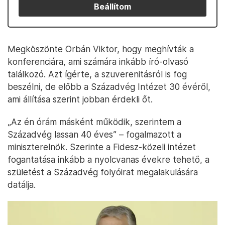
Beállítom
Megköszönte Orbán Viktor, hogy meghívták a
konferenciára, ami számára inkább író-olvasó
találkozó. Azt ígérte, a szuverenitásról is fog
beszélni, de előbb a Századvég Intézet 30 évéről,
ami állítása szerint jobban érdekli őt.
„Az én órám másként működik, szerintem a
Századvég lassan 40 éves” – fogalmazott a
miniszterelnök. Szerinte a Fidesz-közeli intézet
fogantatása inkább a nyolcvanas évekre tehető, a
születést a Századvég folyóirat megalakulására
datálja.