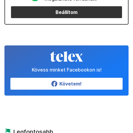
Beállítom
Kövess minket Facebookon is!
Követem!
Legfontosabb