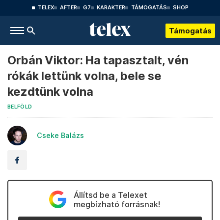
TELEX
AFTER
G7
KARAKTER
TÁMOGATÁS
SHOP
Támogatás
Orbán Viktor: Ha tapasztalt, vén
rókák lettünk volna, bele se
kezdtünk volna
BELFÖLD
Cseke Balázs
Állítsd be a Telexet
megbízható forrásnak!