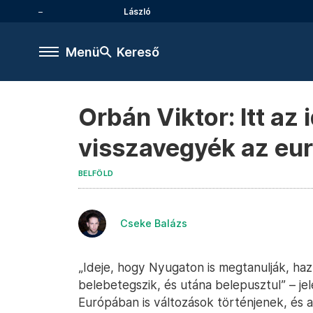
László
Menü
Kereső
Orbán Viktor: Itt az
visszavegyék az eu
BELFÖLD
Cseke Balázs
„Ideje, hogy Nyugaton is megtanulják, ha
belebetegszik, és utána belepusztul” – jel
Európában is változások történjenek, és 