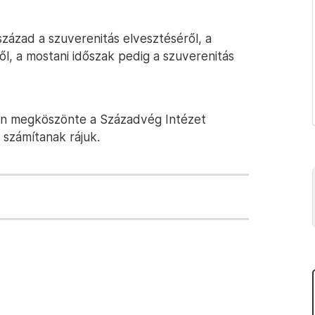
század a szuverenitás elvesztéséről, a
l, a mostani időszak pedig a szuverenitás
én megköszönte a Századvég Intézet
 számítanak rájuk.