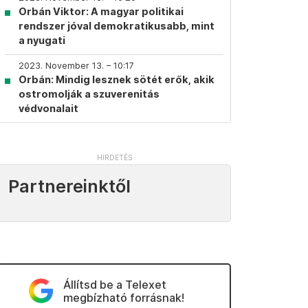
Orbán Viktor: A magyar politikai
rendszer jóval demokratikusabb, mint
a nyugati
2023. November 13. – 10:17
Orbán: Mindig lesznek sötét erők, akik
ostromolják a szuverenitás
védvonalait
Partnereinktől
Állítsd be a Telexet
megbízható forrásnak!