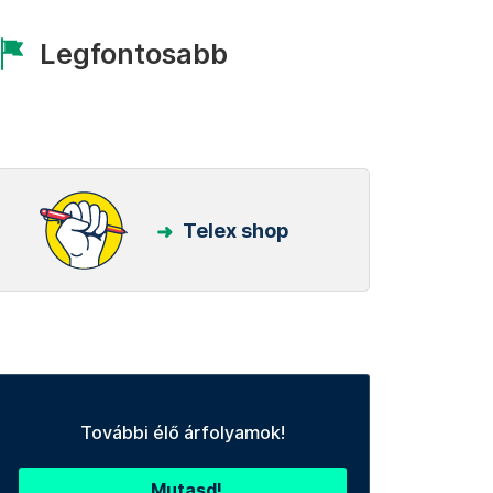
Legfontosabb
Telex shop
További élő árfolyamok!
Mutasd!