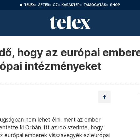
TELEX
AFTER
G7
KARAKTER
TÁMOGATÁS
SHOP
 idő, hogy az európai ember
rópai intézményeket
zugságban nem lehet élni, mert az ember
entette ki Orbán. Itt az idő szerinte, hogy
az európai emberek visszavegyék az európai