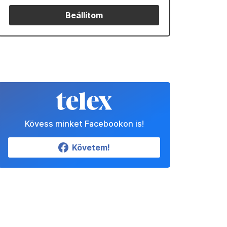
Beállítom
Kövess minket Facebookon is!
Követem!