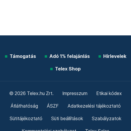
Támogatás
Adó 1% felajánlás
Hírlevelek
Telex Shop
© 2026 Telex.hu Zrt.
Impresszum
Etikai kódex
Átláthatóság
ÁSZF
Adatkezelési tájékoztató
Sütitájékoztató
Süti beállítások
Szabályzatok