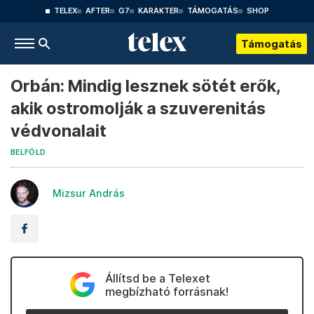
TELEX
AFTER
G7
KARAKTER
TÁMOGATÁS
SHOP
Támogatás
Orbán: Mindig lesznek sötét erők,
akik ostromolják a szuverenitás
védvonalait
BELFÖLD
Mizsur András
Állítsd be a Telexet
megbízható forrásnak!