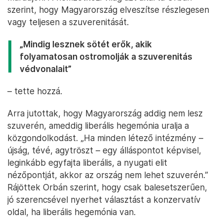
szerint, hogy Magyarország elveszítse részlegesen
vagy teljesen a szuverenitását.
„Mindig lesznek sötét erők, akik
folyamatosan ostromolják a szuverenitás
védvonalait”
– tette hozzá.
Arra jutottak, hogy Magyarország addig nem lesz
szuverén, ameddig liberális hegemónia uralja a
közgondolkodást. „Ha minden létező intézmény –
újság, tévé, agytröszt – egy álláspontot képvisel,
leginkább egyfajta liberális, a nyugati elit
nézőpontját, akkor az ország nem lehet szuverén.”
Rájöttek Orbán szerint, hogy csak balesetszerűen,
jó szerencsével nyerhet választást a konzervatív
oldal, ha liberális hegemónia van.