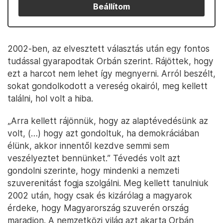
Beállítom
2002-ben, az elvesztett választás után egy fontos
tudással gyarapodtak Orbán szerint. Rájöttek, hogy
ezt a harcot nem lehet így megnyerni. Arról beszélt,
sokat gondolkodott a vereség okairól, meg kellett
találni, hol volt a hiba.
„Arra kellett rájönnük, hogy az alaptévedésünk az
volt, (…) hogy azt gondoltuk, ha demokráciában
élünk, akkor innentől kezdve semmi sem
veszélyeztet bennünket.” Tévedés volt azt
gondolni szerinte, hogy mindenki a nemzeti
szuverenitást fogja szolgálni. Meg kellett tanulniuk
2002 után, hogy csak és kizárólag a magyarok
érdeke, hogy Magyarország szuverén ország
maradjon. A nemzetközi világ azt akarta Orbán