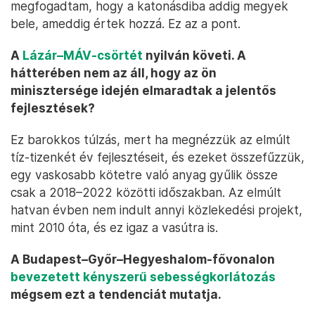
megfogadtam, hogy a katonásdiba addig megyek
bele, ameddig értek hozzá. Ez az a pont.
A
Lázár–MÁV-csörtét
nyilván követi. A
hátterében nem az áll, hogy az ön
minisztersége idején elmaradtak a jelentős
fejlesztések?
Ez barokkos túlzás, mert ha megnézzük az elmúlt
tíz-tizenkét év fejlesztéseit, és ezeket összefűzzük,
egy vaskosabb kötetre való anyag gyűlik össze
csak a 2018–2022 közötti időszakban. Az elmúlt
hatvan évben nem indult annyi közlekedési projekt,
mint 2010 óta, és ez igaz a vasútra is.
A Budapest–Győr–Hegyeshalom-fővonalon
bevezetett kényszerű sebességkorlátozás
mégsem ezt a tendenciát mutatja.