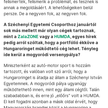
felismerték, felismerik a problémát, és tesznek is
annak a megoldásáért. A lehetőségeiken belül
persze. De a negyven fok, az negyven fok.
A Széchenyi Egyetemi Csoporthoz januártól
sok más mellett már olyan cégek tartoznak,
mint a
ZalaZONE
vagy a
HUMDA
, egyes hírek
pedig arról szóltak, hogy a portfólió ékköve a
Hungaroringet működtető cég lehet. Tényleg
ide kerül a mogyoródi versenypálya?
Miniszterként az autó-motor sport is hozzám
tartozott, és valóban volt szó arról, hogy a
Hungaroringet is átadja az állam a Széchenyi István
Egyetemnek. A mogyoródi pálya ugyanúgy
működtethető innen, mint egy állami cégtől. Talán
szabadabban is, és erre jó „előőrs” volt a HUMDA.
El kell fogadni azonban a másik oldal érvét, hogy
Magyarország brandjei közül a Hungaroring a