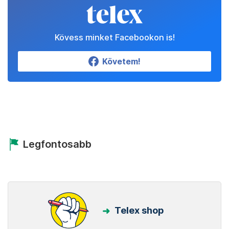
Kövess minket Facebookon is!
Követem!
Legfontosabb
Telex shop