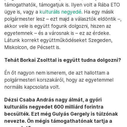
támogathatók, támogatjuk is. Ilyen volt a Rába ETO
ügye is, vagy a
kulturális negyedé
. Ha egy másik
polgármester lesz – ezt majd a választók eldöntik –,
akkor vele is együtt fogunk dolgozni, hiszen az
egyetemnek – és a városnak is – ez az érdeke.
Látunk korrekt együttműködéseket Szegeden,
Miskolcon, de Pécsett is.
Tehát Borkai Zsolttal is együtt tudna dolgozni?
Én őt nagyon nem ismerem, de azt hallottam a
polgármesteri korszakáról, hogy az egyetemmel
normális kapcsolata volt.
Dézsi Csaba András nagy álmát, a győri
kulturális negyedet 600 milliárd forintra
becsülték. Ezt még Gulyás Gergely is túlzónak
nevezte. Ön mégis támogathatónak tartja a