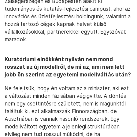
Zalaegerszegen és Budapesten alakít ki
tudományos és kutatás-fejlesztési campust, ahol az
innovációs és üzletfejlesztési holdingunk, valamint a
hozzá tartozó cégek kapnak helyet külső
vállalkozásokkal, partnerekkel együtt. Egyszóval:
maradok.
Kuratóriumi elnökként nyilván nem mond
rosszat az új modellről, de mi az, ami nem lett
jobb ön szerint az egyetemi modellváltás után?
Ne felejtsük, hogy én voltam az a miniszter, aki ezt
a változást minden fázisában végigvitte. A döntés
nem egy csettintésre született, nem is magunktól
találtuk ki, ezt alkalmazzák Finnországban, de
Ausztriában is vannak hasonló rendszerek. Egy
modellváltott egyetem a jelenlegi struktúrában
elvileg nem tud rosszul működni, de ha