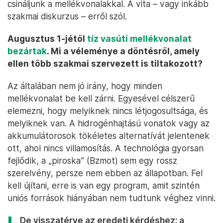
csináljunk a mellékvonalakkal. A vita – vagy inkább
szakmai diskurzus – erről szól.
Augusztus 1-jétől
tíz vasúti mellékvonalat
bezártak
. Mi a véleménye a döntésről, amely
ellen több szakmai szervezett is tiltakozott?
Az általában nem jó irány, hogy minden
mellékvonalat be kell zárni. Egyesével célszerű
elemezni, hogy melyiknek nincs létjogosultsága, és
melyiknek van. A hidrogénhajtású vonatok vagy az
akkumulátorosok tökéletes alternatívát jelentenek
ott, ahol nincs villamosítás. A technológia gyorsan
fejlődik, a „piroska” (Bzmot) sem egy rossz
szerelvény, persze nem ebben az állapotban. Fel
kell újítani, erre is van egy program, amit szintén
uniós források hiányában nem tudtunk véghez vinni.
De visszatérve az eredeti kérdéshez: a