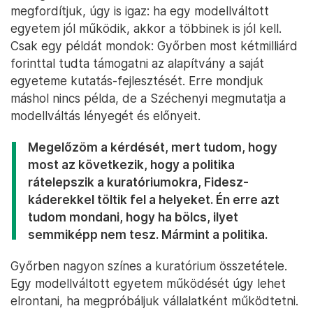
megfordítjuk, úgy is igaz: ha egy modellváltott
egyetem jól működik, akkor a többinek is jól kell.
Csak egy példát mondok: Győrben most kétmilliárd
forinttal tudta támogatni az alapítvány a saját
egyeteme kutatás-fejlesztését. Erre mondjuk
máshol nincs példa, de a Széchenyi megmutatja a
modellváltás lényegét és előnyeit.
Megelőzöm a kérdését, mert tudom, hogy
most az következik, hogy a politika
rátelepszik a kuratóriumokra, Fidesz-
káderekkel töltik fel a helyeket. Én erre azt
tudom mondani, hogy ha bölcs, ilyet
semmiképp nem tesz. Mármint a politika.
Győrben nagyon színes a kuratórium összetétele.
Egy modellváltott egyetem működését úgy lehet
elrontani, ha megpróbáljuk vállalatként működtetni.