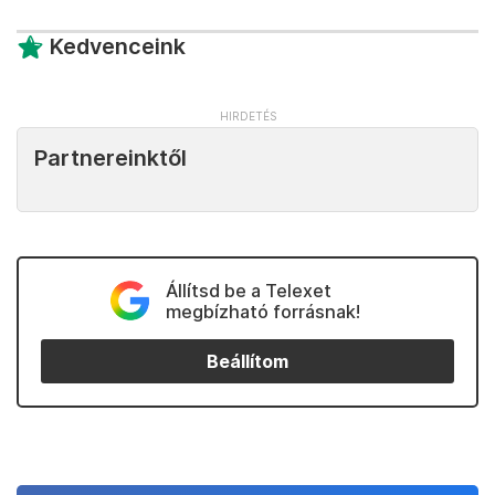
Kedvenceink
Partnereinktől
Állítsd be a Telexet
megbízható forrásnak!
Beállítom