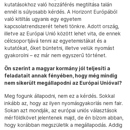
kutatásokhoz való hozzáférés megtiltása talán
ennél is súlyosabb kérdés. A Horizont Európából
való kitiltás ugyanis egy egyetem
kapcsolatrendszerét teheti tönkre. Adott ország,
illetve az Európai Unió között lehet vita, de ennek
célcsoportjává tenni az egyetemistákat és a
kutatókat, őket büntetni, illetve velük nyomást
gyakorolni – ez már nem egyszerű történet.
Ön szerint a magyar kormány jól teljesíti a
feladatait annak fényében, hogy még mindig
nem sikerült megállapodni az Európai Unióval?
Meg fogunk állapodni, nem ez a kérdés. Sokkal
inkább az, hogy az ilyen nyomásgyakorlás nem fair.
Sokan azt mondják, az európai uniós választások
mérföldkövet jelentenek majd, de én bízom abban,
hogy korábban megszületik a megállapodás. Addig