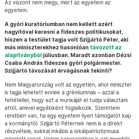
Az viszont nem megy, mert az egyetem az
egyetem.
A győri kuratóriumban nem kellett azért
nagyítóval keresni a fideszes politikusokat,
hiszen a testület tagja volt Szijjártó Péter, aki
más miniszterekhez hasonlóan
távozott az
alapítványból
júliusban. Maradt azonban Dézsi
Csaba András fideszes győri polgármester.
Szijjártó távozását érvágásnak tekinti?
Nem Magyarország volt az egyetlen, ahol miniszter
is tagja lehetett ennek a grémiumnak – azzal a
feltétellel, hogy ezt a munkáját el tudja választani
attól, amivel egyébként foglalkozik. Szerintem
rendben van, ha egy egyetem ilyen támogatót kap
a kormánytól. Szijjártó Péternek nem is a direkt
részvétele, sokkal inkább a lokálpatriotizmusa
jelentett sokat. Velem kapcsolatban is azt mondják,