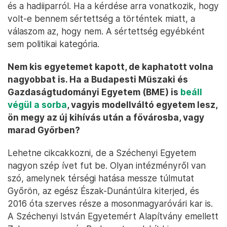
és a hadiiparról. Ha a kérdése arra vonatkozik, hogy
volt-e bennem sértettség a történtek miatt, a
válaszom az, hogy nem. A sértettség egyébként
sem politikai kategória.
Nem kis egyetemet kapott, de kaphatott volna
nagyobbat is. Ha a Budapesti Műszaki és
Gazdaságtudományi Egyetem (BME) is
beáll
végül a sorba
, vagyis modellváltó egyetem lesz,
ön megy az új kihívás után a fővárosba, vagy
marad Győrben?
Lehetne cikcakkozni, de a Széchenyi Egyetem
nagyon szép ívet fut be. Olyan intézményről van
szó, amelynek térségi hatása messze túlmutat
Győrön, az egész Észak-Dunántúlra kiterjed, és
2016 óta szerves része a mosonmagyaróvári kar is.
A Széchenyi István Egyetemért Alapítvány emellett