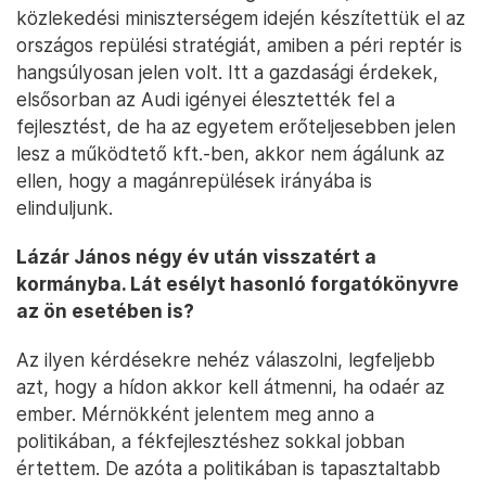
közlekedési miniszterségem idején készítettük el az
országos repülési stratégiát, amiben a péri reptér is
hangsúlyosan jelen volt. Itt a gazdasági érdekek,
elsősorban az Audi igényei élesztették fel a
fejlesztést, de ha az egyetem erőteljesebben jelen
lesz a működtető kft.-ben, akkor nem ágálunk az
ellen, hogy a magánrepülések irányába is
elinduljunk.
Lázár János négy év után visszatért a
kormányba. Lát esélyt hasonló forgatókönyvre
az ön esetében is?
Az ilyen kérdésekre nehéz válaszolni, legfeljebb
azt, hogy a hídon akkor kell átmenni, ha odaér az
ember. Mérnökként jelentem meg anno a
politikában, a fékfejlesztéshez sokkal jobban
értettem. De azóta a politikában is tapasztaltabb