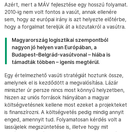
Azért, mert a MÁV fejlesztése egy hosszú folyamat.
2010-ig nem volt fontos a vasút, annak ellenére
sem, hogy az európai irány is azt helyezte előtérbe,
hogy a forgalmat tereljük át a közutakról a vasútra.
Magyarország logisztikai szempontból
nagyon jó helyen van Európában, a
Budapest–Belgrád-vasútvonal – hiába is
támadták többen – igenis megtérül.
Egy értelmezhető vasúti stratégiát hoztunk össze,
amelynek el is kezdődött a megvalósítása. Lázár
miniszter úr persze nincs most könnyű helyzetben,
hiszen az uniós források hiányában a magyar
költségvetésnek kellene most ezeket a projekteket
is finanszírozni. A költségvetés pedig mindig annyit
enged, amennyit tud. Folyamatosan kérdés volt a
lassújelek megszüntetése is, illetve hogy mit