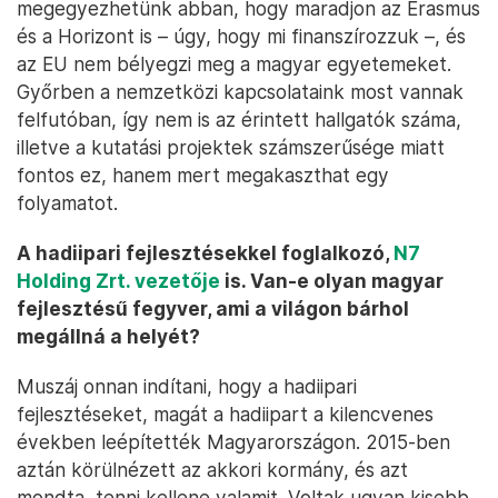
megegyezhetünk abban, hogy maradjon az Erasmus
és a Horizont is – úgy, hogy mi finanszírozzuk –, és
az EU nem bélyegzi meg a magyar egyetemeket.
Győrben a nemzetközi kapcsolataink most vannak
felfutóban, így nem is az érintett hallgatók száma,
illetve a kutatási projektek számszerűsége miatt
fontos ez, hanem mert megakaszthat egy
folyamatot.
A hadiipari fejlesztésekkel foglalkozó,
N7
Holding Zrt. vezetője
is. Van-e olyan magyar
fejlesztésű fegyver, ami a világon bárhol
megállná a helyét?
Muszáj onnan indítani, hogy a hadiipari
fejlesztéseket, magát a hadiipart a kilencvenes
években leépítették Magyarországon. 2015-ben
aztán körülnézett az akkori kormány, és azt
mondta, tenni kellene valamit. Voltak ugyan kisebb