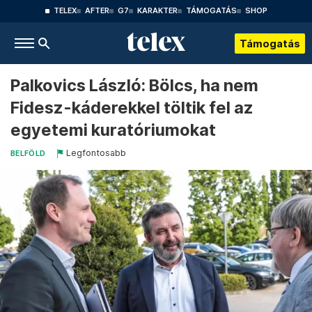
TELEX
AFTER
G7
KARAKTER
TÁMOGATÁS
SHOP
Támogatás
Palkovics László: Bölcs, ha nem
Fidesz-káderekkel töltik fel az
egyetemi kuratóriumokat
Legfontosabb
BELFÖLD