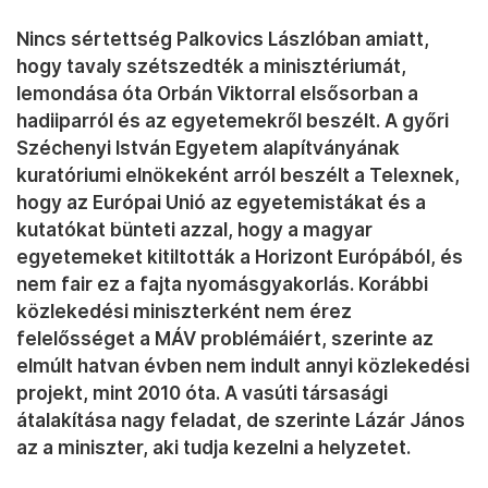
Nincs sértettség Palkovics Lászlóban amiatt,
hogy tavaly szétszedték a minisztériumát,
lemondása óta Orbán Viktorral elsősorban a
hadiiparról és az egyetemekről beszélt. A győri
Széchenyi István Egyetem alapítványának
kuratóriumi elnökeként arról beszélt a Telexnek,
hogy az Európai Unió az egyetemistákat és a
kutatókat bünteti azzal, hogy a magyar
egyetemeket kitiltották a Horizont Európából, és
nem fair ez a fajta nyomásgyakorlás. Korábbi
közlekedési miniszterként nem érez
felelősséget a MÁV problémáiért, szerinte az
elmúlt hatvan évben nem indult annyi közlekedési
projekt, mint 2010 óta. A vasúti társasági
átalakítása nagy feladat, de szerinte Lázár János
az a miniszter, aki tudja kezelni a helyzetet.