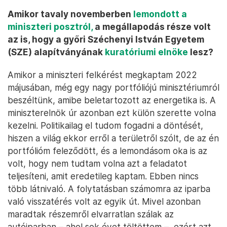
Amikor tavaly novemberben
lemondott a
miniszteri posztról,
a megállapodás része volt
az is, hogy a győri Széchenyi István Egyetem
(SZE) alapítványának
kuratóriumi elnöke
lesz?
Amikor a miniszteri felkérést megkaptam 2022
májusában, még egy nagy portfóliójú minisztériumról
beszéltünk, amibe beletartozott az energetika is. A
miniszterelnök úr azonban ezt külön szerette volna
kezelni. Politikailag el tudom fogadni a döntését,
hiszen a világ ekkor erről a területről szólt, de az én
portfólióm feleződött, és a lemondásom oka is az
volt, hogy nem tudtam volna azt a feladatot
teljesíteni, amit eredetileg kaptam. Ebben nincs
több látnivaló. A folytatásban számomra az iparba
való visszatérés volt az egyik út. Mivel azonban
maradtak részemről elvarratlan szálak az
autóiparban – ahol sok évet töltöttem –, ezért azt