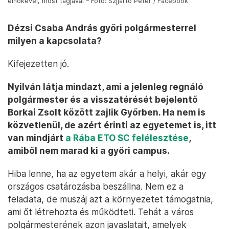
elnökével, most tagjával – Fotó: Szjjártó Péter / Facebook
Dézsi Csaba András győri polgármesterrel
milyen a kapcsolata?
Kifejezetten jó.
Nyilván látja mindazt, ami a jelenleg regnáló
polgármester és a visszatérését bejelentő
Borkai Zsolt között zajlik Győrben. Ha nem is
közvetlenül, de azért érinti az egyetemet is, itt
van mindjárt
a Rába ETO SC felélesztése
,
amiből nem marad ki a győri campus.
Hiba lenne, ha az egyetem akár a helyi, akár egy
országos csatározásba beszállna. Nem ez a
feladata, de muszáj azt a környezetet támogatnia,
ami őt létrehozta és működteti. Tehát a város
polgármesterének azon javaslatait, amelyek