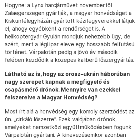
Hogyne: a Lynx harcjárművet novembertől
Zalaegerszegen gyártják, a magyar honvédséget a
Kiskunfélegyházán gyártott kézifegyverekkel látjuk
el, ahogy egyébként a rendőrséget is. A
helikoptergyár Gyulán mondjuk nehezebb ügy, de
azért, mert a légi ipar eleve egy hosszabb felfutású
történet. Várpalotán pedig a jövő év második
felében kezdődik a közepes kaliberű lőszergyártás.
Látható az is, hogy az orosz–ukrán háborúban
nagy szerepet kapnak a megfigyelő és
csapásmérő drónok. Mennyire van ezekkel
felszerelve a Magyar Honvédség?
Most írt alá a honvédség egy komoly szerződést az
ún. „cirkáló lőszerre”. Ezek valójában drónok,
amelyeket nemzetközi együttműködésben fogunk
Várpalotán gyártani. A kinevezésemkor azonban