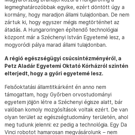
legmeghatározóbbak egyike, ezért döntött úgy a
kormány, hogy maradjon állami tulajdonban. De nem
zártuk ki, hogy egyszer mégis megtörténhet az
átadás. A Hungaroringen építendő technológiai
központ már a Széchenyi István Egyetemé lesz, a
mogyoródi pálya marad állami tulajdonban.
A régió egészségügyi csúcsintézményéről, a
Petz Aladár Egyetemi Oktató Kórházról szintén
elterjedt, hogy a győri egyetemé lesz.
Felsőoktatási államtitkárként én anno nem
támogattam, hogy Győrben orvostudományi
egyetem jöjjön létre a Széchenyi égisze alatt, bár
valóban komoly mozgósítások voltak ezért. De van
olyan terület az egészségtudomány területén, ahol
meg tudunk jelenni: ez pedig a technológia. Egy Da
Vinci robotot hamarosan megvásárolunk – nem