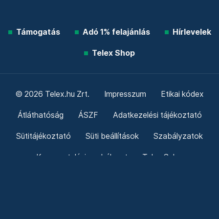
Támogatás
Adó 1% felajánlás
Hírlevelek
Telex Shop
© 2026 Telex.hu Zrt.
Impresszum
Etikai kódex
Átláthatóság
ÁSZF
Adatkezelési tájékoztató
Sütitájékoztató
Süti beállítások
Szabályzatok
Kommentelési szabályzat
Telex Sales