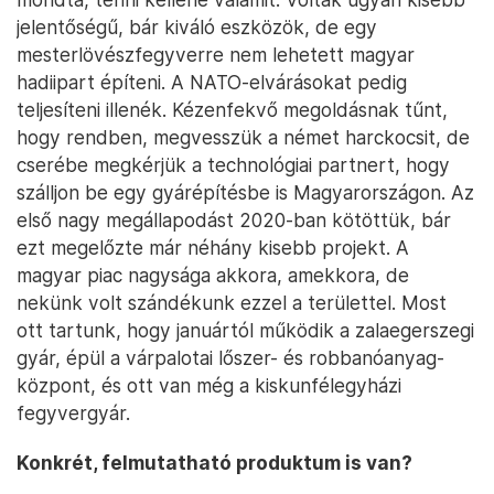
jelentőségű, bár kiváló eszközök, de egy
mesterlövészfegyverre nem lehetett magyar
hadiipart építeni. A NATO-elvárásokat pedig
teljesíteni illenék. Kézenfekvő megoldásnak tűnt,
hogy rendben, megvesszük a német harckocsit, de
cserébe megkérjük a technológiai partnert, hogy
szálljon be egy gyárépítésbe is Magyarországon. Az
első nagy megállapodást 2020-ban kötöttük, bár
ezt megelőzte már néhány kisebb projekt. A
magyar piac nagysága akkora, amekkora, de
nekünk volt szándékunk ezzel a területtel. Most
ott tartunk, hogy januártól működik a zalaegerszegi
gyár, épül a várpalotai lőszer- és robbanóanyag-
központ, és ott van még a kiskunfélegyházi
fegyvergyár.
Konkrét, felmutatható produktum is van?