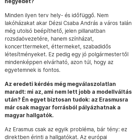
negyedet?
Minden ilyen terv hely- és időfüggő. Nem
lakóházakat akar Dézsi Csaba András a város talán
még utolsó beépíthető, jelen pillanatban
rozsdaövezetére, hanem színházat,
koncerttermeket, éttermeket, szabadidős
létesítményeket. Ez pedig egy jó polgármestertől
mindenképpen elvárható, azon túl, hogy az
egyetemnek is fontos.
Az eredeti kérdés még megválaszolatlan
maradt: mi az, ami nem lett jobb a modellváltás
után? Én egyet biztosan tudok: az Erasmusra
már csak magyar forrásból pályázhatnak a
magyar hallgatók.
Az Erasmus csak az egyik probléma, bár tény: ez
direktben érinti a hallgatókat. Az európai