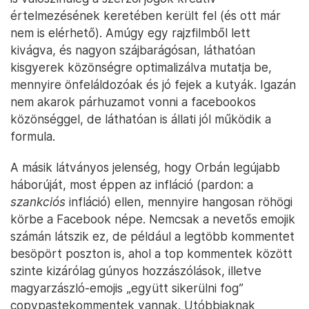
értelmezésének keretében került fel (és ott már
nem is elérhető). Amúgy egy rajzfilmből lett
kivágva, és nagyon szájbarágósan, láthatóan
kisgyerek közönségre optimalizálva mutatja be,
mennyire önfeláldozóak és jó fejek a kutyák. Igazán
nem akarok párhuzamot vonni a facebookos
közönséggel, de láthatóan is állati jól működik a
formula.
A másik látványos jelenség, hogy Orbán legújabb
háborúját, most éppen az infláció (pardon: a
szankciós
infláció) ellen, mennyire hangosan röhögi
körbe a Facebook népe. Nemcsak a nevetős emojik
számán látszik ez, de például a legtöbb kommentet
besöpört poszton is, ahol a top kommentek között
szinte kizárólag gúnyos hozzászólások, illetve
magyarzászló-emojis „együtt sikerülni fog”
copypastekommentek vannak. Utóbbiaknak