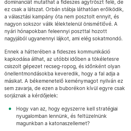
dominanciát mutathat a fideszes agytröszt felé, de
ez csak a látszat. Orbán stábja láthatóan erőlködik,
a választási kampány óta nem posztolt ennyit, és
nagyon sokszor válik lélektelenül önismétlővé. A
nyári hónapokban feleennyi poszttal hozott
nagyjából ugyanennyi lájkot, ami elég sokatmondó.
Ennek a hátterében a fideszes kommunikáció
kapkodása állhat, az utóbbi időben a tökéletesre
csiszolt gépezet recseg-ropog, és időnként olyan
önellentmondásokba keveredik, hogy a fal adja a
másikat. A békemenetelő keménymagot nyilván ez
sem zavarja, de ezen a buborékon kívül egyre csak
sorjáznak a kérdőjelek:
Hogy van az, hogy egyszerre kell stratégiai
nyugalomban lennünk, és feltüzelnünk
magunkban a katonaszellemet?