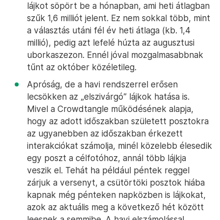
lájkot söpört be a hónapban, ami heti átlagban
szűk 1,6 milliót jelent. Ez nem sokkal több, mint
a választás utáni fél év heti átlaga (kb. 1,4
millió), pedig azt lefelé húzta az augusztusi
uborkaszezon. Ennél jóval mozgalmasabbnak
tűnt az október közéletileg.
Apróság, de a havi rendszerrel erősen
lecsökken az „elszivárgó” lájkok hatása is.
Mivel a Crowdtangle működésének alapja,
hogy az adott időszakban született posztokra
az ugyanebben az időszakban érkezett
interakciókat számolja, minél közelebb élesedik
egy poszt a célfotóhoz, annál több lájkja
veszik el. Tehát ha például péntek reggel
zárjuk a versenyt, a csütörtöki posztok hiába
kapnak még pénteken napközben is lájkokat,
azok az aktuális meg a következő hét között
leesnek a semmibe. A havi elszámolással