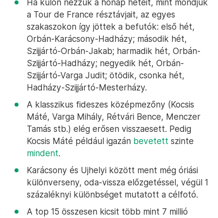
Ha külön nézzük a hónap heteit, mint mondjuk
a Tour de France résztávjait, az egyes
szakaszokon így jöttek a befutók: első hét,
Orbán-Karácsony-Hadházy; második hét,
Szijjártó-Orbán-Jakab; harmadik hét, Orbán-
Szijjártó-Hadházy; negyedik hét, Orbán-
Szijjártó-Varga Judit; ötödik, csonka hét,
Hadházy-Szijjártó-Mesterházy.
A klasszikus fideszes középmezőny (Kocsis
Máté, Varga Mihály, Rétvári Bence, Menczer
Tamás stb.) elég erősen visszaesett. Pedig
Kocsis Máté például igazán
bevetett
szinte
mindent
.
Karácsony és Ujhelyi között ment még óriási
különverseny, oda-vissza előzgetéssel, végül 1
százaléknyi különbséget mutatott a célfotó.
A top 15 összesen kicsit több mint 7 millió