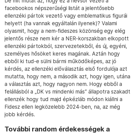
De mit mutat az, hogy ez a névsor vezeti a
facebookos népszerűségi listát a jelentősebb
ellenzéki pártok vezető vagy emblematikus figurái
helyett (ha vannak egyáltalán ilyenek)? Valami
olyasmit, hogy a nem-fideszes közönség egy elég
jelentős része nem kér a NER-korszakban elkopott
ellenzéki pártokból, szervezetekből, és új, egyéni,
személyes hősöket keres magának. Aztán hogy
ebből ki tud-e sülni bármi működőképes, az jó
kérdés, az ellenzéki előválasztás első fordulója azt
mutatta, hogy nem, a második azt, hogy igen, utána
a választás azt, hogy nagyon nem. Hogy ebből a
felállásból a „DK vs mindenki más” állapotra szakadt
ellenzék hogy tud majd épkézláb módon kiállni a
Fidesz ellen legközelebb 2024-ben, na, az még
jobb kérdés.
További random érdekességek a