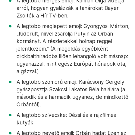
A legtöbb mérges emoji: Kálmán Olga videója
arról, hogyan gyalázzák a tanárokat Bayer
Zsolték a Hír TV-ben.
A legtöbb meglepett emoji: Gyöngyösi Márton,
„Kiderült, mivel zsarolja Putyin az Orbán-
kormányt. A részletekkel holnap reggel
jelentkezem.” (A megoldás egyébként
clickbaithíradóba illően lehangoló volt másnap:
ugyanazzal, mint egész Európát hónapok óta,
a gázzal.)
A legtöbb szomorú emoji: Karácsony Gergely
gyászposztja Szakcsi Lakatos Béla halálára (a
második és a harmadik ugyanez, de mindkettő
Orbántól).
A legtöbb szívecske: Dézsi és a rajzfilmes
kutyák
A legtöbb nevető emoji: Orbán hadat üzen az