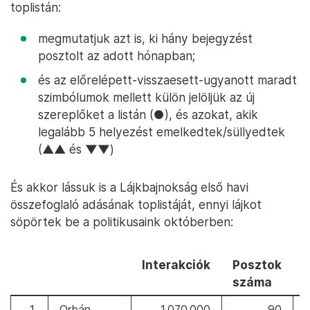
toplistán:
megmutatjuk azt is, ki hány bejegyzést
posztolt az adott hónapban;
és az előrelépett-visszaesett-ugyanott maradt
szimbólumok mellett külön jelöljük az új
szereplőket a listán (●), és azokat, akik
legalább 5 helyezést emelkedtek/süllyedtek
(▲▲ és
▼▼
)
És akkor lássuk is a Lájkbajnokság első havi
összefoglaló adásának toplistáját, ennyi lájkot
söpörtek be a politikusaink októberben:
Interakciók
Posztok
száma
1.
Orbán
1 070 000
90