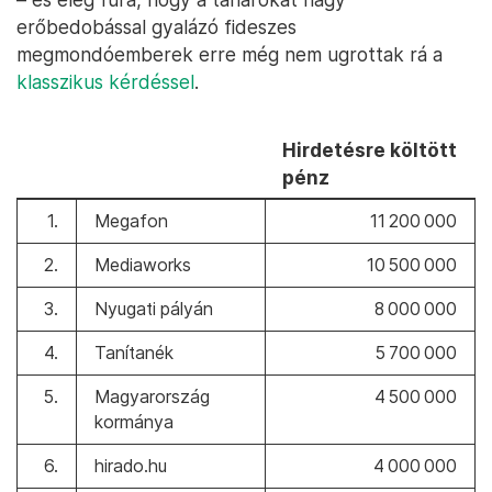
erőbedobással gyalázó fideszes
megmondóemberek erre még nem ugrottak rá a
klasszikus kérdéssel
.
Hirdetésre költött
pénz
1.
Megafon
11 200 000
2.
Mediaworks
10 500 000
3.
Nyugati pályán
8 000 000
4.
Tanítanék
5 700 000
5.
Magyarország
4 500 000
kormánya
6.
hirado.hu
4 000 000