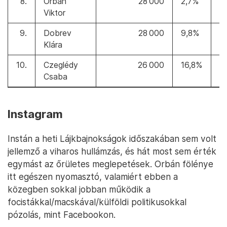
8.
Orbán
28 000
2,7%
Viktor
9.
Dobrev
28 000
9,8%
●
Klára
10.
Czeglédy
26 000
16,8%
Csaba
Instagram
Instán a heti Lájkbajnokságok időszakában sem volt
jellemző a viharos hullámzás, és hát most sem érték
egymást az őrületes meglepetések. Orbán fölénye
itt egészen nyomasztó, valamiért ebben a
közegben sokkal jobban működik a
focistákkal/macskával/külföldi politikusokkal
pózolás, mint Facebookon.