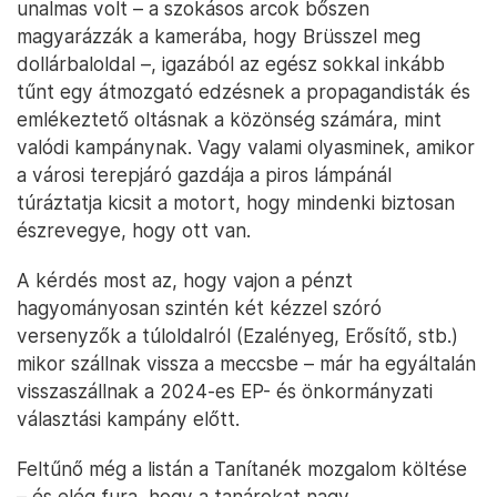
unalmas volt – a szokásos arcok bőszen
magyarázzák a kamerába, hogy Brüsszel meg
dollárbaloldal –, igazából az egész sokkal inkább
tűnt egy átmozgató edzésnek a propagandisták és
emlékeztető oltásnak a közönség számára, mint
valódi kampánynak. Vagy valami olyasminek, amikor
a városi terepjáró gazdája a piros lámpánál
túráztatja kicsit a motort, hogy mindenki biztosan
észrevegye, hogy ott van.
A kérdés most az, hogy vajon a pénzt
hagyományosan szintén két kézzel szóró
versenyzők a túloldalról (Ezalényeg, Erősítő, stb.)
mikor szállnak vissza a meccsbe – már ha egyáltalán
visszaszállnak a 2024-es EP- és önkormányzati
választási kampány előtt.
Feltűnő még a listán a Tanítanék mozgalom költése
– és elég fura, hogy a tanárokat nagy