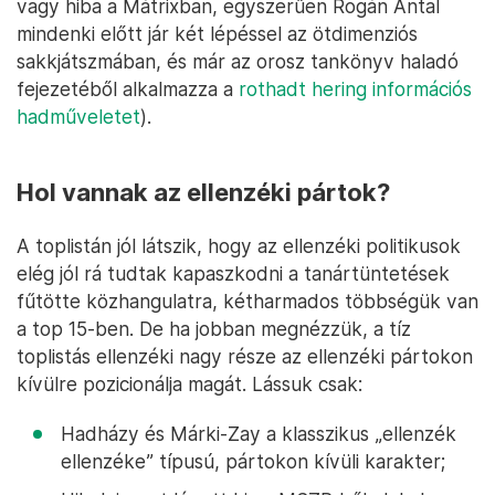
vagy hiba a Mátrixban, egyszerűen Rogán Antal
mindenki előtt jár két lépéssel az ötdimenziós
sakkjátszmában, és már az orosz tankönyv haladó
fejezetéből alkalmazza a
rothadt hering információs
hadműveletet
).
Hol vannak az ellenzéki pártok?
A toplistán jól látszik, hogy az ellenzéki politikusok
elég jól rá tudtak kapaszkodni a tanártüntetések
fűtötte közhangulatra, kétharmados többségük van
a top 15-ben. De ha jobban megnézzük, a tíz
toplistás ellenzéki nagy része az ellenzéki pártokon
kívülre pozicionálja magát. Lássuk csak:
Hadházy és Márki-Zay a klasszikus „ellenzék
ellenzéke” típusú, pártokon kívüli karakter;