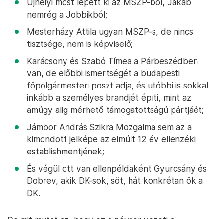
Ujhelyi most lépett ki az MSZP-ből, Jakab
nemrég a Jobbikból;
Mesterházy Attila ugyan MSZP-s, de nincs
tisztsége, nem is képviselő;
Karácsony és Szabó Tímea a Párbeszédben
van, de előbbi ismertségét a budapesti
főpolgármesteri poszt adja, és utóbbi is sokkal
inkább a személyes brandjét építi, mint az
amúgy alig mérhető támogatottságú pártjáét;
Jámbor András Szikra Mozgalma sem az a
kimondott jelképe az elmúlt 12 év ellenzéki
establishmentjének;
És végül ott van ellenpéldaként Gyurcsány és
Dobrev, akik DK-sok, sőt, hát konkrétan ők a
DK.