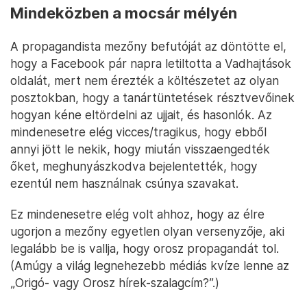
Mindeközben a mocsár mélyén
A propagandista mezőny befutóját az döntötte el,
hogy a Facebook pár napra letiltotta a Vadhajtások
oldalát, mert nem érezték a költészetet az olyan
posztokban, hogy a tanártüntetések résztvevőinek
hogyan kéne eltördelni az ujjait, és hasonlók. Az
mindenesetre elég vicces/tragikus, hogy ebből
annyi jött le nekik, hogy miután visszaengedték
őket, meghunyászkodva bejelentették, hogy
ezentúl nem használnak csúnya szavakat.
Ez mindenesetre elég volt ahhoz, hogy az élre
ugorjon a mezőny egyetlen olyan versenyzője, aki
legalább be is vallja, hogy orosz propagandát tol.
(Amúgy a világ legnehezebb médiás kvíze lenne az
„Origó- vagy Orosz hírek-szalagcím?”.)