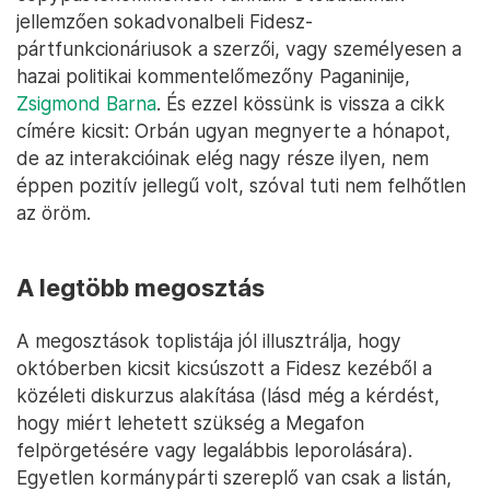
jellemzően sokadvonalbeli Fidesz-
pártfunkcionáriusok a szerzői, vagy személyesen a
hazai politikai kommentelőmezőny Paganinije,
Zsigmond Barna
. És ezzel kössünk is vissza a cikk
címére kicsit: Orbán ugyan megnyerte a hónapot,
de az interakcióinak elég nagy része ilyen, nem
éppen pozitív jellegű volt, szóval tuti nem felhőtlen
az öröm.
A legtöbb megosztás
A megosztások toplistája jól illusztrálja, hogy
októberben kicsit kicsúszott a Fidesz kezéből a
közéleti diskurzus alakítása (lásd még a kérdést,
hogy miért lehetett szükség a Megafon
felpörgetésére vagy legalábbis leporolására).
Egyetlen kormánypárti szereplő van csak a listán,