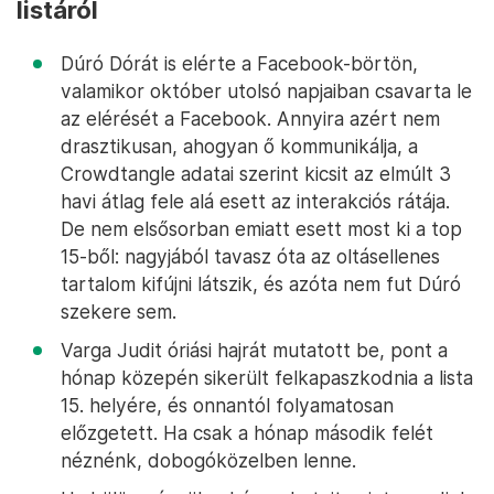
listáról
Dúró Dórát is elérte a Facebook-börtön,
valamikor október utolsó napjaiban csavarta le
az elérését a Facebook. Annyira azért nem
drasztikusan, ahogyan ő kommunikálja, a
Crowdtangle adatai szerint kicsit az elmúlt 3
havi átlag fele alá esett az interakciós rátája.
De nem elsősorban emiatt esett most ki a top
15-ből: nagyjából tavasz óta az oltásellenes
tartalom kifújni látszik, és azóta nem fut Dúró
szekere sem.
Varga Judit óriási hajrát mutatott be, pont a
hónap közepén sikerült felkapaszkodnia a lista
15. helyére, és onnantól folyamatosan
előzgetett. Ha csak a hónap második felét
néznénk, dobogóközelben lenne.