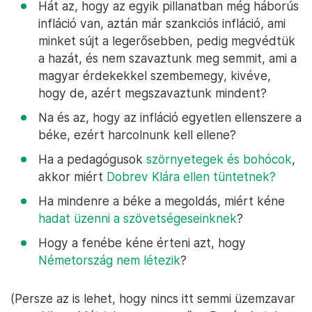
Hát az, hogy az egyik pillanatban még háborús
infláció van, aztán már szankciós infláció, ami
minket sújt a legerősebben, pedig megvédtük
a hazát, és nem szavaztunk meg semmit, ami a
magyar érdekekkel szembemegy, kivéve,
hogy de, azért megszavaztunk mindent?
Na és az, hogy az infláció egyetlen ellenszere a
béke, ezért harcolnunk kell ellene?
Ha a pedagógusok
szörnyetegek és bohócok
,
akkor miért
Dobrev Klára ellen tüntetnek?
Ha mindenre a béke a megoldás, miért kéne
hadat üzenni a szövetségeseinknek
?
Hogy a fenébe kéne érteni azt, hogy
Németország nem létezik
?
(Persze az is lehet, hogy nincs itt semmi üzemzavar