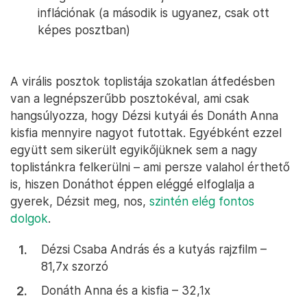
inflációnak (a második is ugyanez, csak ott
képes posztban)
A virális posztok toplistája szokatlan átfedésben
van a legnépszerűbb posztokéval, ami csak
hangsúlyozza, hogy Dézsi kutyái és Donáth Anna
kisfia mennyire nagyot futottak. Egyébként ezzel
együtt sem sikerült egyikőjüknek sem a nagy
toplistánkra felkerülni – ami persze valahol érthető
is, hiszen Donáthot éppen eléggé elfoglalja a
gyerek, Dézsit meg, nos,
szintén
elég
fontos
dolgok
.
Dézsi Csaba András és a kutyás rajzfilm –
81,7x szorzó
Donáth Anna és a kisfia – 32,1x