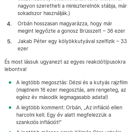
nagyon szeretheti a miniszterelnök stábja, már
sokadszor használják.)
Orbán hosszasan magyarázza, hogy már
megint legyőzte a gonosz Brüsszelt – 36 ezer
Jakab Péter egy kölyökkutyával szelfizik – 33
ezer
És most lássuk ugyanezt az egyes reakciótípusokra
lebontva!
A legtöbb megosztás: Dézsi és a kutyás rajzfilm
(majdnem 16 ezer megosztás, ami rengeteg, az
egész év második legmagasabb adata!)
A legtöbb komment: Orbán, „Az infláció ellen
harcolni kell. Egy év alatt megfelezzük a
szankciós inflációt!”