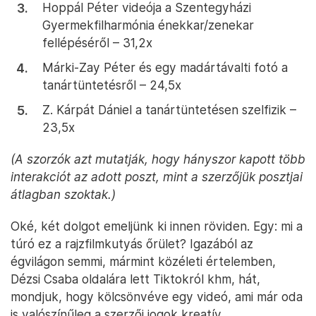
Hoppál Péter videója a Szentegyházi
Gyermekfilharmónia énekkar/zenekar
fellépéséről – 31,2x
Márki-Zay Péter és egy madártávalti fotó a
tanártüntetésről – 24,5x
Z. Kárpát Dániel a tanártüntetésen szelfizik –
23,5x
(A szorzók azt mutatják, hogy hányszor kapott több
interakciót az adott poszt, mint a szerzőjük posztjai
átlagban szoktak.)
Oké, két dolgot emeljünk ki innen röviden. Egy: mi a
túró ez a rajzfilmkutyás őrület? Igazából az
égvilágon semmi, mármint közéleti értelemben,
Dézsi Csaba oldalára lett Tiktokról khm, hát,
mondjuk, hogy kölcsönvéve egy videó, ami már oda
is valószínűleg a szerzői jogok kreatív