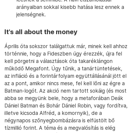
arányaiban sokkal kisebb hatása lesz ennek a
jelenségnek.
It's all about the money
Április óta sokszor találgattuk már, minek kell ahhoz
történnie, hogy a Fideszben úgy érezzék, újra fel
kell pörgetni a választások óta takaréklángon
működő Megafont. Úgy tűnik, a tanártüntetések,
az infláció és a forintárfolyam együttállásánál jött el
az a pont, amikor nincs mese, fel kell lőni az égre a
Batman-logót. Az akció nem tartott sokáig (és most
abba se megyünk bele, hogy a metaforában Deák
Dániel Batman és Bohár Dániel Robin, vagy fordítva,
illetve kicsoda Alfréd, a komornyik), de a
négynapos szőnyegbombázásra is elfüstölt bő
tízmillió forint. A téma és a megvalósítás is elég