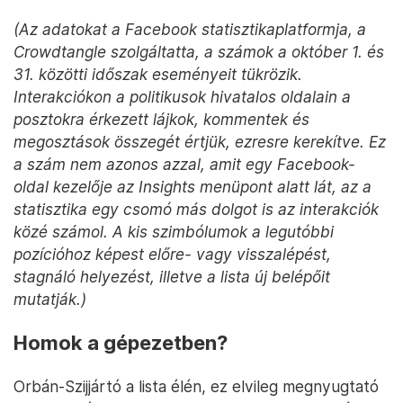
(Az adatokat a Facebook statisztikaplatformja, a
Crowdtangle szolgáltatta, a számok a október 1. és
31. közötti időszak eseményeit tükrözik.
Interakciókon a politikusok hivatalos oldalain a
posztokra érkezett lájkok, kommentek és
megosztások összegét értjük, ezresre kerekítve. Ez
a szám nem azonos azzal, amit egy Facebook-
oldal kezelője az Insights menüpont alatt lát, az a
statisztika egy csomó más dolgot is az interakciók
közé számol. A kis szimbólumok a legutóbbi
pozícióhoz képest előre- vagy visszalépést,
stagnáló helyezést, illetve a lista új belépőit
mutatják.)
Homok a gépezetben?
Orbán-Szijjártó a lista élén, ez elvileg megnyugtató