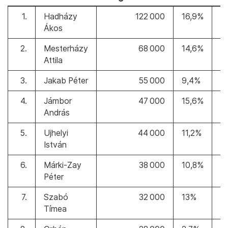
1.
Hadházy
122 000
16,9%
≡
Ákos
2.
Mesterházy
68 000
14,6%
Attila
3.
Jakab Péter
55 000
9,4%
4.
Jámbor
47 000
15,6%
●
András
5.
Ujhelyi
44 000
11,2%
István
6.
Márki-Zay
38 000
10,8%
Péter
7.
Szabó
32 000
13%
●
Tímea