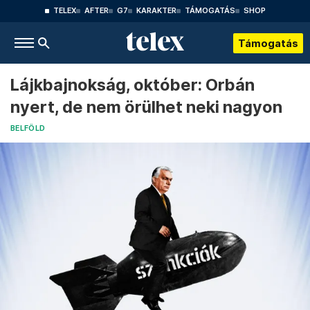
TELEX
AFTER
G7
KARAKTER
TÁMOGATÁS
SHOP
Támogatás
Lájkbajnokság, október: Orbán
nyert, de nem örülhet neki nagyon
BELFÖLD