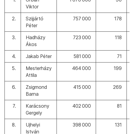
Viktor
2.
Szijjártó
757 000
178
Péter
3.
Hadházy
723 000
118
Ákos
4.
Jakab Péter
581 000
71
5.
Mesterházy
464 000
199
Attila
6.
Zsigmond
415 000
269
Barna
7.
Karácsony
402 000
81
Gergely
8.
Ujhelyi
398 000
131
István