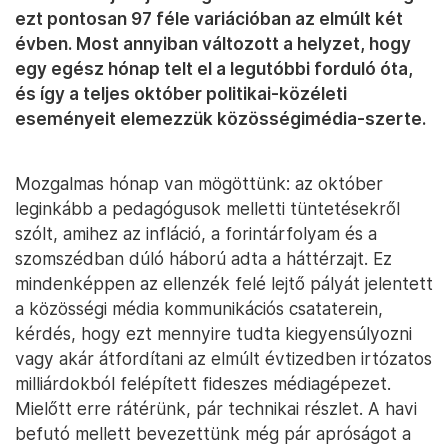
ezt pontosan 97 féle variációban az elmúlt két
évben. Most annyiban változott a helyzet, hogy
egy egész hónap telt el a legutóbbi forduló óta,
és így a teljes október politikai-közéleti
eseményeit elemezzük közösségimédia-szerte.
Mozgalmas hónap van mögöttünk: az október
leginkább a pedagógusok melletti tüntetésekről
szólt, amihez az infláció, a forintárfolyam és a
szomszédban dúló háború adta a háttérzajt. Ez
mindenképpen az ellenzék felé lejtő pályát jelentett
a közösségi média kommunikációs csataterein,
kérdés, hogy ezt mennyire tudta kiegyensúlyozni
vagy akár átfordítani az elmúlt évtizedben irtózatos
milliárdokból felépített fideszes médiagépezet.
Mielőtt erre rátérünk, pár technikai részlet. A havi
befutó mellett bevezettünk még pár apróságot a