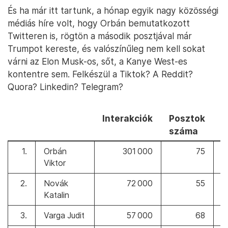
És ha már itt tartunk, a hónap egyik nagy közösségi
médiás híre volt, hogy Orbán bemutatkozott
Twitteren is, rögtön a második posztjával már
Trumpot kereste, és valószínűleg nem kell sokat
várni az Elon Musk-os, sőt, a Kanye West-es
kontentre sem. Felkészül a Tiktok? A Reddit?
Quora? Linkedin? Telegram?
Interakciók
Posztok
száma
1.
Orbán
301 000
75
≡
Viktor
2.
Novák
72 000
55
≡
Katalin
3.
Varga Judit
57 000
68