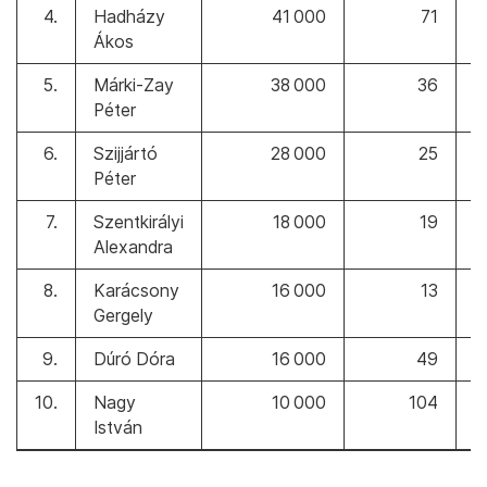
4.
Hadházy
41 000
71
Ákos
5.
Márki-Zay
38 000
36
Péter
6.
Szijjártó
28 000
25
Péter
7.
Szentkirályi
18 000
19
Alexandra
8.
Karácsony
16 000
13
≡
Gergely
9.
Dúró Dóra
16 000
49
10.
Nagy
10 000
104
≡
István