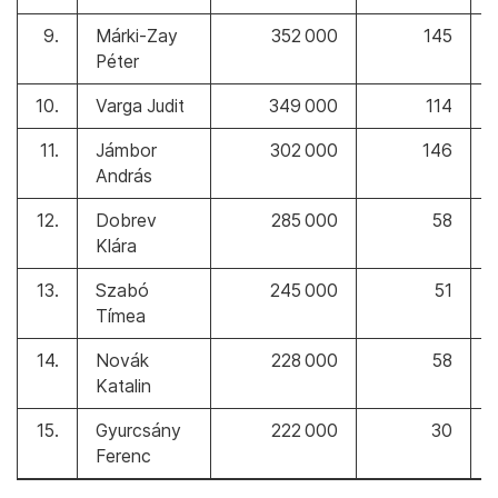
9.
Márki-Zay
352 000
145
Péter
10.
Varga Judit
349 000
114
11.
Jámbor
302 000
146
András
12.
Dobrev
285 000
58
Klára
13.
Szabó
245 000
51
Tímea
14.
Novák
228 000
58
Katalin
15.
Gyurcsány
222 000
30
Ferenc