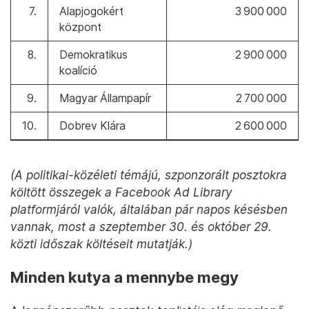
7.
Alapjogokért
3 900 000
központ
8.
Demokratikus
2 900 000
koalíció
9.
Magyar Állampapír
2 700 000
10.
Dobrev Klára
2 600 000
(A politikai-közéleti témájú, szponzorált posztokra
költött összegek a Facebook Ad Library
platformjáról valók, általában pár napos késésben
vannak, most a szeptember 30. és október 29.
közti időszak költéseit mutatják.)
Minden kutya a mennybe megy