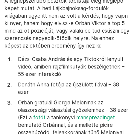
A legnépszerűbb posztok toplistája elég meglepő
képet mutat. A heti Lájkbajnokság-fordulók
világában ugye itt nem az volt a kérdés, hogy vajon
ki nyer, hanem hogy elviszi-e Orbán Viktor a top 5
mind az öt pozícióját, vagy valaki be tud csúszni egy
szerencsés negyedik-ötödik helyre. Na ehhez
képest az októberi eredmény így néz ki:
Dézsi Csaba András és egy Tiktokról lenyúlt
videó, amiben rajzfilmkutyák beszélgetnek –
55 ezer interakció
Donáth Anna fotója az újszülött fiával – 38
ezer
Orbán gratulál Giorgia Meloninak az
olaszországi választási győzelemhez – 38 ezer
(Ezt a
fotót
a tankönyvi
manspreadinget
bemutató Orbánnal, és a mellette picire
összehúzódó, feleakkorának tűnő Melonival