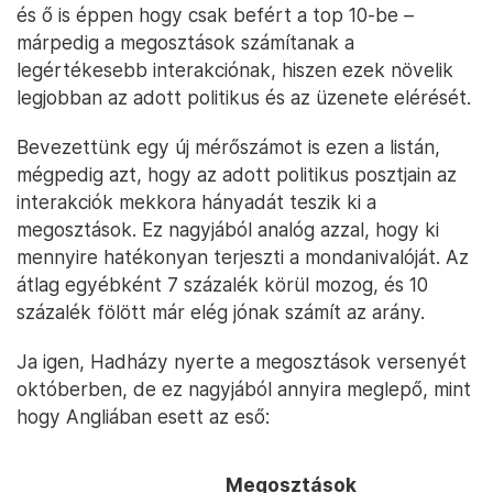
és ő is éppen hogy csak befért a top 10-be –
márpedig a megosztások számítanak a
legértékesebb interakciónak, hiszen ezek növelik
legjobban az adott politikus és az üzenete elérését.
Bevezettünk egy új mérőszámot is ezen a listán,
mégpedig azt, hogy az adott politikus posztjain az
interakciók mekkora hányadát teszik ki a
megosztások. Ez nagyjából analóg azzal, hogy ki
mennyire hatékonyan terjeszti a mondanivalóját. Az
átlag egyébként 7 százalék körül mozog, és 10
százalék fölött már elég jónak számít az arány.
Ja igen, Hadházy nyerte a megosztások versenyét
októberben, de ez nagyjából annyira meglepő, mint
hogy Angliában esett az eső:
Megosztások