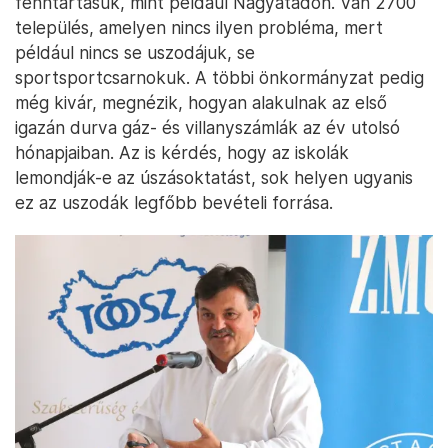
fenntartásuk, mint például Nagyatádon. Van 2700
település, amelyen nincs ilyen probléma, mert
például nincs se uszodájuk, se
sportsportcsarnokuk. A többi önkormányzat pedig
még kivár, megnézik, hogyan alakulnak az első
igazán durva gáz- és villanyszámlák az év utolsó
hónapjaiban. Az is kérdés, hogy az iskolák
lemondják-e az úszásoktatást, sok helyen ugyanis
ez az uszodák legfőbb bevételi forrása.