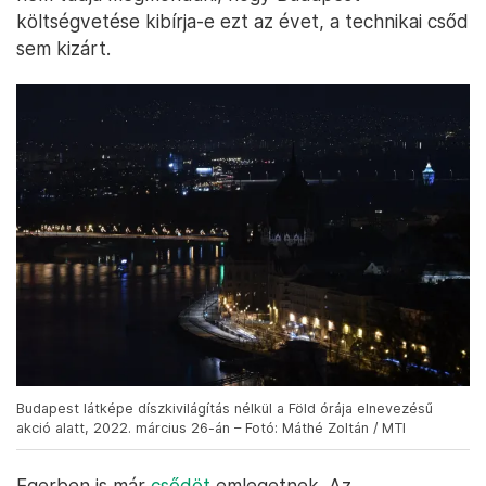
költségvetése kibírja-e ezt az évet, a technikai csőd
sem kizárt.
Budapest látképe díszkivilágítás nélkül a Föld órája elnevezésű
akció alatt, 2022. március 26-án – Fotó: Máthé Zoltán / MTI
Egerben is már
csődöt
emlegetnek. Az