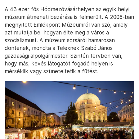
A 43 ezer fős Hódmezővásárhelyen az egyik helyi
múzeum átmeneti bezárása is felmerült. A 2006-ban
megnyitott Emlékpont Múzeumról van szó, amely
azt mutatja be, hogyan élte meg a város a
szocializmust. A múzeum sorsáról hamarosan
döntenek, mondta a Telexnek Szabó János
gazdasági alpolgármester. Szintén tervben van,
hogy más, kevés látogatót fogadó helyen is
mérséklik vagy szüneteltetik a fűtést.