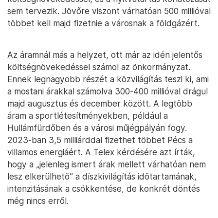
sem tervezik. Jövőre viszont várhatóan 500 millióval
többet kell majd fizetnie a városnak a földgázért.
Az áramnál más a helyzet, ott már az idén jelentős
költségnövekedéssel számol az önkormányzat.
Ennek legnagyobb részét a közvilágítás teszi ki, ami
a mostani árakkal számolva 300-400 millióval drágul
majd augusztus és december között. A legtöbb
áram a sportlétesítményekben, például a
Hullámfürdőben és a városi műjégpályán fogy.
2023-ban 3,5 milliárddal fizethet többet Pécs a
villamos energiáért. A Telex kérdésére azt írták,
hogy a „jelenleg ismert árak mellett várhatóan nem
lesz elkerülhető” a díszkivilágítás időtartamának,
intenzitásának a csökkentése, de konkrét döntés
még nincs erről.