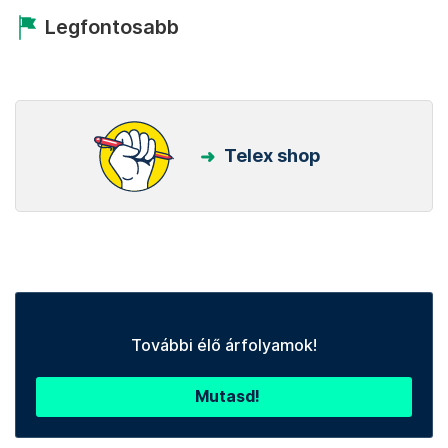
Legfontosabb
Telex shop
További élő árfolyamok!
Mutasd!