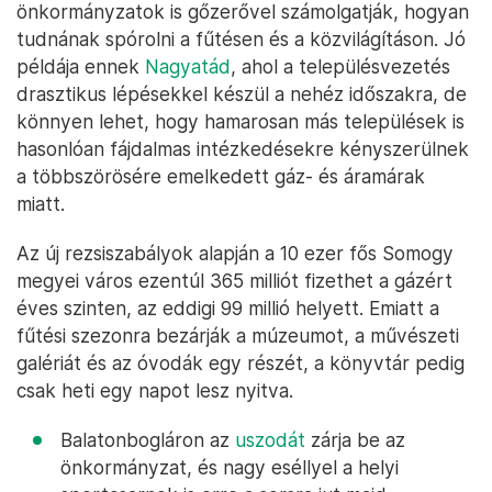
önkormányzatok is gőzerővel számolgatják, hogyan
tudnának spórolni a fűtésen és a közvilágításon. Jó
példája ennek
Nagyatád
, ahol a településvezetés
drasztikus lépésekkel készül a nehéz időszakra, de
könnyen lehet, hogy hamarosan más települések is
hasonlóan fájdalmas intézkedésekre kényszerülnek
a többszörösére emelkedett gáz- és áramárak
miatt.
Az új rezsiszabályok alapján a 10 ezer fős Somogy
megyei város ezentúl 365 milliót fizethet a gázért
éves szinten, az eddigi 99 millió helyett. Emiatt a
fűtési szezonra bezárják a múzeumot, a művészeti
galériát és az óvodák egy részét, a könyvtár pedig
csak heti egy napot lesz nyitva.
Balatonbogláron az
uszodát
zárja be az
önkormányzat, és nagy eséllyel a helyi