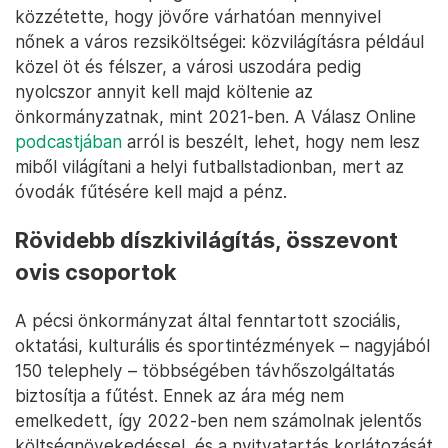
közzétette, hogy jövőre várhatóan mennyivel
nőnek a város rezsiköltségei: közvilágításra például
közel öt és félszer, a városi uszodára pedig
nyolcszor annyit kell majd költenie az
önkormányzatnak, mint 2021-ben. A Válasz Online
podcastjában
arról is beszélt, lehet, hogy nem lesz
miből világítani a helyi futballstadionban, mert az
óvodák fűtésére kell majd a pénz.
Rövidebb díszkivilágítás, összevont
ovis csoportok
A pécsi önkormányzat által fenntartott szociális,
oktatási, kulturális és sportintézmények – nagyjából
150 telephely – többségében távhőszolgáltatás
biztosítja a fűtést. Ennek az ára még nem
emelkedett, így 2022-ben nem számolnak jelentős
költségnövekedéssel, és a nyitvatartás korlátozását