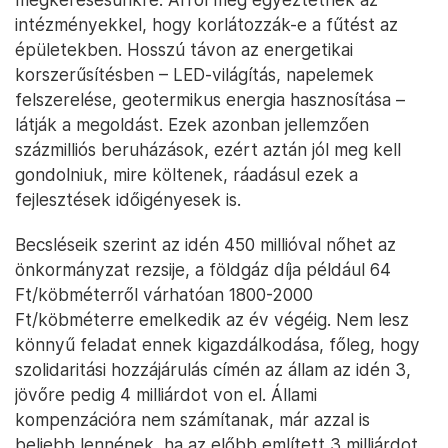
intézményekkel, hogy korlátozzák-e a fűtést az
épületekben. Hosszú távon az energetikai
korszerűsítésben – LED-világítás, napelemek
felszerelése, geotermikus energia hasznosítása –
látják a megoldást. Ezek azonban jellemzően
százmilliós beruházások, ezért aztán jól meg kell
gondolniuk, mire költenek, ráadásul ezek a
fejlesztések időigényesek is.
Becsléseik szerint az idén 450 millióval nőhet az
önkormányzat rezsije, a földgáz díja például 64
Ft/köbméterről várhatóan 1800-2000
Ft/köbméterre emelkedik az év végéig. Nem lesz
könnyű feladat ennek kigazdálkodása, főleg, hogy
szolidaritási hozzájárulás címén az állam az idén 3,
jövőre pedig 4 milliárdot von el. Állami
kompenzációra nem számítanak, már azzal is
beljebb lennének, ha az előbb említett 3 milliárdot