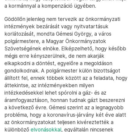
a kormánnyal a kompenzáció ügyében.
Gödöllőn jelenleg nem tervezik az önkormányzati
intézmények bezárását vagy nyitvatartásuk
korlátozását, mondta Gémesi György, a város
polgármestere, a Magyar Önkormányzatok
Szövetségének elnöke. Elképzelhető, hogy később
mégis erre kényszerülnek, de nem akarják
elkapkodni a döntést, egyelőre a megoldáson
gondolkodnak. A polgármester külön bizottságot
állított fel, ennek többek között az a feladata, hogy
áttekintse, az intézményekben milyen
intézkedésekkel lehet spórolni a gáz- és az
áramfogyasztáson, honnan tudnak gázt beszerezni
a következő évre. Gémesi szerint az a legnagyobb
probléma, hogy a koronavírus-járvány két éve alatt
az önkormányzatokat teljesen kivéreztették a
különböző
elvonásokkal
, egyáltalán nincsenek