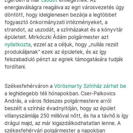
energiaválságra reagálva az egri városvezetés úgy
döntött, hogy ideiglenesen bezárja a legtöbbet
fogyasztó önkormányzati intézményeket, a
strandot, az uszodát, a színházakat és a könyvtár
épületeit. Mirkóczki Ádám polgármester azt
nyilatkozta
, ezzel az a céljuk, hogy „nullás rezsit
produkáljanak” ezek az épületek, és az így
felszabaduló pénzt az egriek támogatására tudják
fordítani.
Székesfehérváron a
Vörösmarty Színház zárhat be
a leghidegebb téli hónapokban. Cser-Palkovics
András, a város fideszes polgármestere arról
beszélt a színház évadnyitóján, hogy az épület
villanyszámlája 250 millióval nőtt, és ha a távhő is így
drágul majd, az már kigazdálkodhatatlan lenne. A
székesfehérvári polgármester a napokban