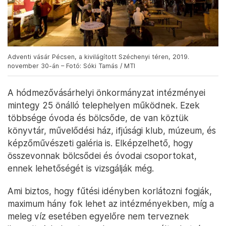
Adventi vásár Pécsen, a kivilágított Széchenyi téren, 2019.
november 30-án – Fotó: Sóki Tamás / MTI
A hódmezővásárhelyi önkormányzat intézményei
mintegy 25 önálló telephelyen működnek. Ezek
többsége óvoda és bölcsőde, de van köztük
könyvtár, művelődési ház, ifjúsági klub, múzeum, és
képzőművészeti galéria is. Elképzelhető, hogy
összevonnak bölcsődei és óvodai csoportokat,
ennek lehetőségét is vizsgálják még.
Ami biztos, hogy fűtési idényben korlátozni fogják,
maximum hány fok lehet az intézményekben, míg a
meleg víz esetében egyelőre nem terveznek