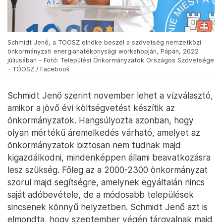
Schmidt Jenő, a TÖOSZ elnöke beszél a szövetség nemzetközi
önkormányzati energiahatékonysági workshopján, Pápán, 2022
júliusában – Fotó: Települési Önkormányzatok Országos Szövetsége
– TÖOSZ / Facebook
Schmidt Jenő szerint november lehet a vízválasztó,
amikor a jövő évi költségvetést készítik az
önkormányzatok. Hangsúlyozta azonban, hogy
olyan mértékű áremelkedés várható, amelyet az
önkormányzatok biztosan nem tudnak majd
kigazdálkodni, mindenképpen állami beavatkozásra
lesz szükség. Főleg az a 2000-2300 önkormányzat
szorul majd segítségre, amelynek egyáltalán nincs
saját adóbevétele, de a módosabb települések
sincsenek könnyű helyzetben. Schmidt Jenő azt is
elmondta, hogy szeptember végén tárgyalnak majd