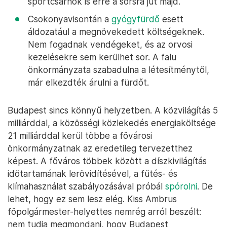
sportcsarnok is erre a sorsra jut majd.
Csokonyavisontán a
gyógyfürdő
esett
áldozatául a megnövekedett költségeknek.
Nem fogadnak vendégeket, és az orvosi
kezelésekre sem kerülhet sor. A falu
önkormányzata szabadulna a létesítménytől,
már elkezdték árulni a fürdőt.
Budapest sincs könnyű helyzetben. A közvilágítás 5
milliárddal, a közösségi közlekedés energiaköltsége
21 milliárddal kerül többe a fővárosi
önkormányzatnak az eredetileg tervezetthez
képest. A főváros többek között a díszkivilágítás
időtartamának lerövidítésével, a fűtés- és
klímahasználat szabályozásával próbál
spórolni
. De
lehet, hogy ez sem lesz elég. Kiss Ambrus
főpolgármester-helyettes nemrég arról beszélt:
nem tudja megmondani, hogy Budapest