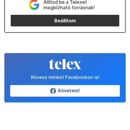
Állítsd be a Telexet
megbízható forrásnak!
Beállítom
Kövess minket Facebookon is!
Követem!