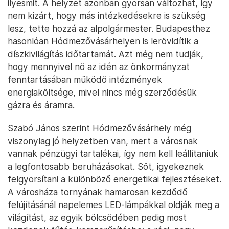
ilyesmit. A helyzet azonban gyorsan változhat, így
nem kizárt, hogy más intézkedésekre is szükség
lesz, tette hozzá az alpolgármester. Budapesthez
hasonlóan Hódmezővásárhelyen is lerövidítik a
díszkivilágítás időtartamát. Azt még nem tudják,
hogy mennyivel nő az idén az önkormányzat
fenntartásában működő intézmények
energiaköltsége, mivel nincs még szerződésük
gázra és áramra.
Szabó János szerint Hódmezővásárhely még
viszonylag jó helyzetben van, mert a városnak
vannak pénzügyi tartalékai, így nem kell leállítaniuk
a legfontosabb beruházásokat. Sőt, igyekeznek
felgyorsítani a különböző energetikai fejlesztéseket.
A városháza tornyának hamarosan kezdődő
felújításánál napelemes LED-lámpákkal oldják meg a
világítást, az egyik bölcsődében pedig most