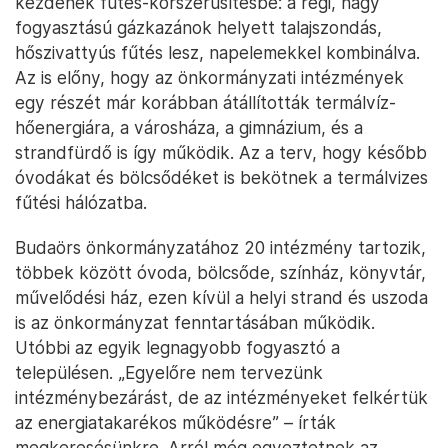
kezdenek fűtés-korszerűsítésbe: a régi, nagy
fogyasztású gázkazánok helyett talajszondás,
hőszivattyús fűtés lesz, napelemekkel kombinálva.
Az is előny, hogy az önkormányzati intézmények
egy részét már korábban átállították termálvíz-
hőenergiára, a városháza, a gimnázium, és a
strandfürdő is így működik. Az a terv, hogy később
óvodákat és bölcsődéket is bekötnek a termálvizes
fűtési hálózatba.
Budaörs önkormányzatához 20 intézmény tartozik,
többek között óvoda, bölcsőde, színház, könyvtár,
művelődési ház, ezen kívül a helyi strand és uszoda
is az önkormányzat fenntartásában működik.
Utóbbi az egyik legnagyobb fogyasztó a
településen. „Egyelőre nem tervezünk
intézménybezárást, de az intézményeket felkértük
az energiatakarékos működésre” – írták
megkeresésünkre. Arról még egyeztetnek az