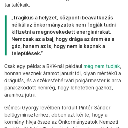
tartalékaik.
„Tragikus a helyzet, központi beavatkozás
nélkül az önkormányzatok nem fogják tudni
kifizetni a megnövekedett energiaárakat.
Nemcsak az a baj, hogy drága az áram és a
gáz, hanem az is, hogy nem is kapnak a
települések.”
Csak egy példa: a BKK-nál például
még nem tudják
,
honnan vesznek áramot januártól, olyan mértékű a
drágulás, és a székesfehérvári polgármester is arra
panaszkodott nemrég, hogy lehetetlen gázhoz,
áramhoz jutni.
Gémesi György levélben fordult Pintér Sándor
belügyminiszterhez, ebben azt kérte, hogy a
kormány hívja össze az Önkormányzatok Nemzeti