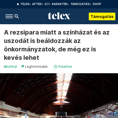
TELEX
AFTER
G7
KARAKTER
TÁMOGATÁS
SHOP
Támogatás
A rezsipara miatt a színházat és az
uszodát is beáldozzák az
önkormányzatok, de még ez is
kevés lehet
Legfontosabb
frissítve
BELFÖLD