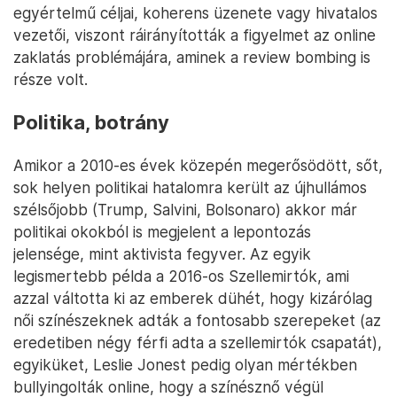
egyértelmű céljai, koherens üzenete vagy hivatalos
vezetői, viszont ráirányították a figyelmet az online
zaklatás problémájára, aminek a review bombing is
része volt.
Politika, botrány
Amikor a 2010-es évek közepén megerősödött, sőt,
sok helyen politikai hatalomra került az újhullámos
szélsőjobb (Trump, Salvini, Bolsonaro) akkor már
politikai okokból is megjelent a lepontozás
jelensége, mint aktivista fegyver. Az egyik
legismertebb példa a 2016-os Szellemirtók, ami
azzal váltotta ki az emberek dühét, hogy kizárólag
női színészeknek adták a fontosabb szerepeket (az
eredetiben négy férfi adta a szellemirtók csapatát),
egyiküket, Leslie Jonest pedig olyan mértékben
bullyingolták online, hogy a színésznő végül