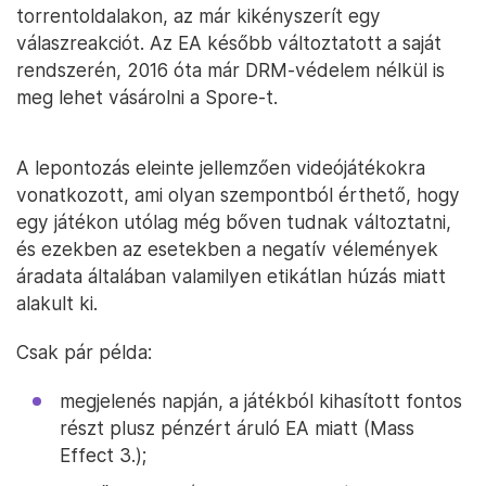
torrentoldalakon, az már kikényszerít egy
válaszreakciót. Az EA később változtatott a saját
rendszerén, 2016 óta már DRM-védelem nélkül is
meg lehet vásárolni a Spore-t.
A lepontozás eleinte jellemzően videójátékokra
vonatkozott, ami olyan szempontból érthető, hogy
egy játékon utólag még bőven tudnak változtatni,
és ezekben az esetekben a negatív vélemények
áradata általában valamilyen etikátlan húzás miatt
alakult ki.
Csak pár példa:
megjelenés napján, a játékból kihasított fontos
részt plusz pénzért áruló EA miatt (Mass
Effect 3.);