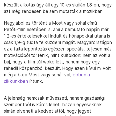
készült alkotás úgy áll egy 10-es skálán 1,8-on, hogy
azt még rendesen be sem mutatták a mozikban.
Nagyjából ez történt a Most vagy soha! című
Petőfi-film esetében is, ami a bemutató napján már
1,2-es értékelésekkel indult és hónapokkal utána is
csak 1,9-ig tudta felküzdeni magát. Magyarországon
ez a fajta lepontozás egészen speciális, teljesen más
motivációból történik, mint külföldön: nem az volt a
baj, hogy a film túl woke lett, hanem hogy egy
rahedli közpénzből készült. Hogy ezen kívül mi volt
még a baj a Most vagy sohá!-val,
ebben a
cikkünkben
írtunk.
A jelenség nemcsak művészeti, hanem gazdasági
szempontból is káros lehet, hiszen egyeseknek
simán elveheti a kedvét attól, hogy jegyet