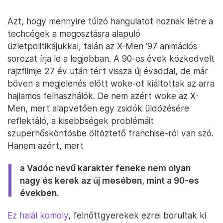
Azt, hogy mennyire túlzó hangulatot hoznak létre a
techcégek a megosztásra alapuló
üzletpolitikájukkal, talán az X-Men ‘97 animációs
sorozat írja le a legjobban. A 90-es évek közkedvelt
rajzfilmje 27 év után tért vissza új évaddal, de már
bőven a megjelenés előtt woke-ot kiáltottak az arra
hajlamos felhasználók. De nem azért woke az X-
Men, mert alapvetően egy zsidók üldözésére
reflektáló, a kisebbségek problémáit
szuperhősköntösbe öltöztető franchise-ról van szó.
Hanem azért, mert
a Vadóc nevű karakter feneke nem olyan
nagy és kerek az új mesében, mint a 90-es
években.
Ez halál komoly
, felnőttgyerekek ezrei borultak ki