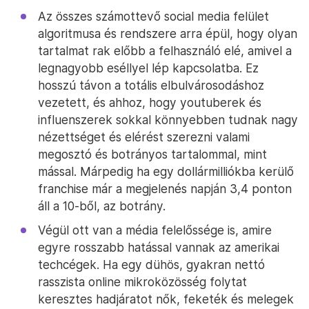
Az összes számottevő social media felület
algoritmusa és rendszere arra épül, hogy olyan
tartalmat rak előbb a felhasználó elé, amivel a
legnagyobb eséllyel lép kapcsolatba. Ez
hosszú távon a totális elbulvárosodáshoz
vezetett, és ahhoz, hogy youtuberek és
influenszerek sokkal könnyebben tudnak nagy
nézettséget és elérést szerezni valami
megosztó és botrányos tartalommal, mint
mással. Márpedig ha egy dollármilliókba kerülő
franchise már a megjelenés napján 3,4 ponton
áll a 10-ből, az botrány.
Végül ott van a média felelőssége is, amire
egyre rosszabb hatással vannak az amerikai
techcégek. Ha egy dühös, gyakran nettó
rasszista online mikroközösség folytat
keresztes hadjáratot nők, feketék és melegek