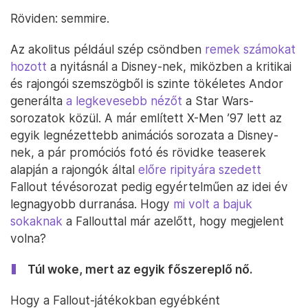
Röviden: semmire.
Az akolitus például szép csöndben
remek számokat
hozott
a nyitásnál a Disney-nek, miközben a kritikai
és rajongói szemszögből is szinte tökéletes Andor
generálta
a legkevesebb nézőt
a Star Wars-
sorozatok közül. A már említett X-Men ’97 lett az
egyik legnézettebb animációs sorozata a Disney-
nek, a pár promóciós fotó és rövidke teaserek
alapján a rajongók által
előre ripityára szedett
Fallout tévésorozat pedig egyértelműen az idei év
legnagyobb durranása. Hogy
mi volt a bajuk
sokaknak
a Fallouttal már azelőtt, hogy megjelent
volna?
Túl woke, mert az egyik főszereplő nő.
Hogy a Fallout-játékokban egyébként