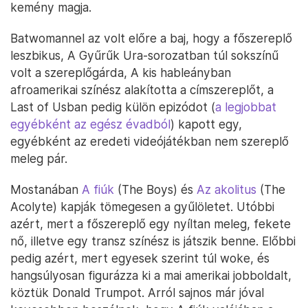
kemény magja.
Batwomannel az volt előre a baj, hogy a főszereplő
leszbikus, A Gyűrűk Ura-sorozatban túl sokszínű
volt a szereplőgárda, A kis hableányban
afroamerikai színész alakította a címszereplőt, a
Last of Usban pedig külön epizódot (
a legjobbat
egyébként az egész évadból
) kapott egy,
egyébként az eredeti videójátékban nem szereplő
meleg pár.
Mostanában
A fiúk
(The Boys) és
Az akolitus
(The
Acolyte) kapják tömegesen a gyűlöletet. Utóbbi
azért, mert a főszereplő egy nyíltan meleg, fekete
nő, illetve egy transz színész is játszik benne. Előbbi
pedig azért, mert egyesek szerint túl woke, és
hangsúlyosan figurázza ki a mai amerikai jobboldalt,
köztük Donald Trumpot. Arról sajnos már jóval