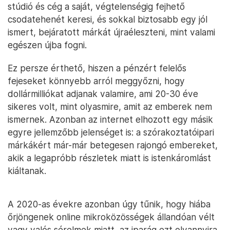
stúdió és cég a saját, végtelenségig fejhető
csodatehenét keresi, és sokkal biztosabb egy jól
ismert, bejáratott márkát újraéleszteni, mint valami
egészen újba fogni.
Ez persze érthető, hiszen a pénzért felelős
fejeseket könnyebb arról meggyőzni, hogy
dollármilliókat adjanak valamire, ami 20-30 éve
sikeres volt, mint olyasmire, amit az emberek nem
ismernek. Azonban az internet elhozott egy másik
egyre jellemzőbb jelenséget is: a szórakoztatóipari
márkákért már-már betegesen rajongó embereket,
akik a legapróbb részletek miatt is istenkáromlást
kiáltanak.
A 2020-as évekre azonban úgy tűnik, hogy hiába
őrjöngenek online mikroközösségek állandóan vélt
vagy valós sérelmek miatt, az iparág ezt olyannyira