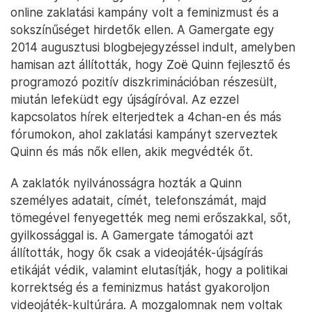
online zaklatási kampány volt a feminizmust és a
sokszínűséget hirdetők ellen. A Gamergate egy
2014 augusztusi blogbejegyzéssel indult, amelyben
hamisan azt állították, hogy Zoë Quinn fejlesztő és
programozó pozitív diszkriminációban részesült,
miután lefeküdt egy újságíróval. Az ezzel
kapcsolatos hírek elterjedtek a 4chan-en és más
fórumokon, ahol zaklatási kampányt szerveztek
Quinn és más nők ellen, akik megvédték őt.
A zaklatók nyilvánosságra hozták a Quinn
személyes adatait, címét, telefonszámát, majd
tömegével fenyegették meg nemi erőszakkal, sőt,
gyilkossággal is. A Gamergate támogatói azt
állították, hogy ők csak a videojáték-újságírás
etikáját védik, valamint elutasítják, hogy a politikai
korrektség és a feminizmus hatást gyakoroljon
videojáték-kultúrára. A mozgalomnak nem voltak