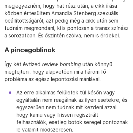
megjegyezném, hogy hat rész után, a cikk írása
közben értesültem Amandla Stenberg szexuális
beállítottságáról, azt pedig még a cikk után sem
tudnám megmondani, ki is pontosan a transz színész
a sorozatban. És őszintén szólva, nem is érdekel.
A pincegoblinok
Így két évtized
review bombing
után könnyű
megfejteni, hogy alapvetően mi a három fő
probléma az egész lepontozási mániával.
Az erre alkalmas felületek túl későn vagy
egyáltalán nem reagálnak az ilyen esetekre, és
egyszerűen nem tudnak mit kezdeni azzal,
hogy kamu vagy frissen regisztrált
felhasználók, esetleg botok seregei pontoznak
le valamit módszeresen.