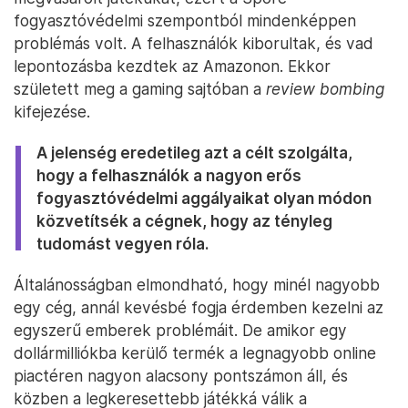
fogyasztóvédelmi szempontból mindenképpen
problémás volt. A felhasználók kiborultak, és vad
lepontozásba kezdtek az Amazonon. Ekkor
született meg a gaming sajtóban a
review bombing
kifejezése.
A jelenség eredetileg azt a célt szolgálta,
hogy a felhasználók a nagyon erős
fogyasztóvédelmi aggályaikat olyan módon
közvetítsék a cégnek, hogy az tényleg
tudomást vegyen róla.
Általánosságban elmondható, hogy minél nagyobb
egy cég, annál kevésbé fogja érdemben kezelni az
egyszerű emberek problémáit. De amikor egy
dollármilliókba kerülő termék a legnagyobb online
piactéren nagyon alacsony pontszámon áll, és
közben a legkeresettebb játékká válik a