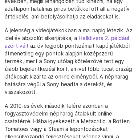
években, mégis lehangolóan tud kinézni, ha egy
adatlapon hatalmas piros betűkkel ott áll a negatív
értékelés, ami befolyásolhatja az eladásokat is.
A jelenség a videójátékokban a mai napig létezik. Az
idei év abszolút sikerjátéka, a
Helldivers 2. például
azért vált
az év legjobb pontszámait kapó játékból
átmenetileg egy pontok alapján középszerű
termék, mert a Sony utólag kötelezővé tett egy
újabb bejelentkezési kört, amivel több tucat ország
játékosait kizárta az online élményből. A népharag
hatására végül a Sony beadta a derekát, és
visszakozott.
A 2010-es évek második felére azonban a
fogyasztóvédelmi népharag átalakult online
csatatérré. Hiába igyekezett a Metacritic, a Rotten
Tomatoes vagy a Steam a lepontozásokat
ellensúlyozandó fejlesztéseket véghez vinni, a