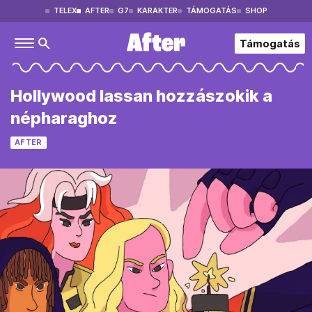
TELEX
AFTER
G7
KARAKTER
TÁMOGATÁS
SHOP
Támogatás
Hollywood lassan hozzászokik a
népharaghoz
AFTER