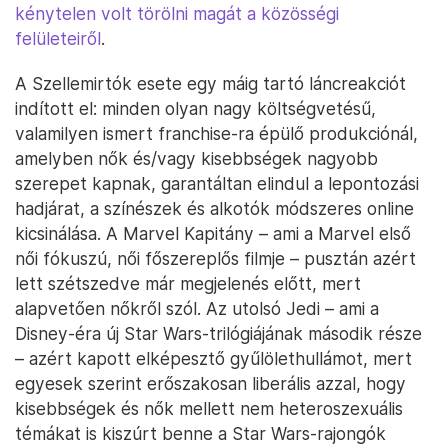
kénytelen volt törölni magát a közösségi
felületeiről
.
A Szellemirtók esete egy máig tartó láncreakciót
indított el: minden olyan nagy költségvetésű,
valamilyen ismert franchise-ra épülő produkciónál,
amelyben nők és/vagy kisebbségek nagyobb
szerepet kapnak, garantáltan elindul a lepontozási
hadjárat, a színészek és alkotók módszeres online
kicsinálása. A Marvel Kapitány – ami a Marvel első
női fókuszú, női főszereplős filmje – pusztán azért
lett szétszedve már megjelenés előtt, mert
alapvetően nőkről szól. Az utolsó Jedi – ami a
Disney-éra új Star Wars-trilógiájának második része
– azért kapott elképesztő gyűlölethullámot, mert
egyesek szerint erőszakosan liberális azzal, hogy
kisebbségek és nők mellett nem heteroszexuális
témákat is kiszúrt benne a Star Wars-rajongók