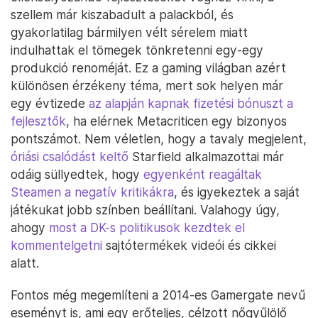
szellem már kiszabadult a palackból, és
gyakorlatilag bármilyen vélt sérelem miatt
indulhattak el tömegek tönkretenni egy-egy
produkció renoméját. Ez a gaming világban azért
különösen érzékeny téma, mert sok helyen már
egy évtizede
az alapján kapnak fizetési bónuszt a
fejlesztők
, ha elérnek Metacriticen egy bizonyos
pontszámot. Nem véletlen, hogy a tavaly megjelent,
óriási csalódást keltő
Starfield alkalmazottai már
odáig süllyedtek, hogy
egyenként reagáltak
Steamen a negatív kritikákra
, és igyekeztek a saját
játékukat jobb színben beállítani. Valahogy úgy,
ahogy
most a DK-s politikusok kezdtek el
kommentelgetni
sajtótermékek videói és cikkei
alatt.
Fontos még megemlíteni a 2014-es Gamergate nevű
eseményt is, ami egy erőteljes, célzott nőgyűlölő