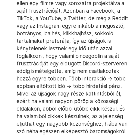
ellen egy filmre vagy sorozatra projektálva a
saját frusztrációját. Azonban a Facebook, a
TikTok, a YouTube, a Twitter, de még a Reddit
vagy az Instagram egyre inkább a megosztó,
botrányos, balhés, klikkhajhász, sokkoló
tartalmakat preferálja, így az újságok is
kénytelenek lesznek egy idő után azzal
foglalkozni, hogy valami pincegoblin a saját
frusztrációját egy eldugott Discord-szerveren
addig ismételgette, amíg nem csatlakoztak
hozzá egyre többen. Több interakció → több
appban eltöltött idő → több hirdetési pénz.
Mivel az újságok nagy része kattintásból él,
ezért ha valami nagyon pörög a közösségi
oldalakon, abból előbb-utóbb cikk készül. És
ha valamiből cikkek készülnek, az a jelenség
eljuthat egy nagyobb közönséghez, hiába van
szó néha egészen elképesztő baromságokról.