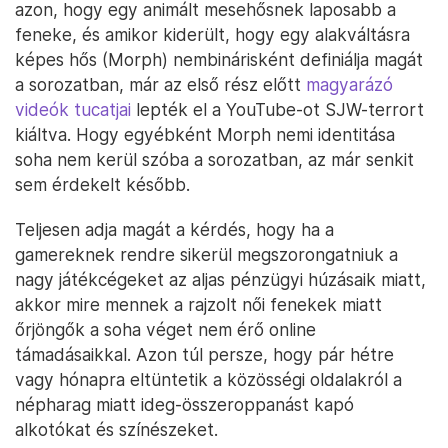
azon, hogy egy animált mesehősnek laposabb a
feneke, és amikor kiderült, hogy egy alakváltásra
képes hős (Morph) nembinárisként definiálja magát
a sorozatban, már az első rész előtt
magyarázó
videók tucatjai
lepték el a YouTube-ot SJW-terrort
kiáltva. Hogy egyébként Morph nemi identitása
soha nem kerül szóba a sorozatban, az már senkit
sem érdekelt később.
Teljesen adja magát a kérdés, hogy ha a
gamereknek rendre sikerül megszorongatniuk a
nagy játékcégeket az aljas pénzügyi húzásaik miatt,
akkor mire mennek a rajzolt női fenekek miatt
őrjöngők a soha véget nem érő online
támadásaikkal. Azon túl persze, hogy pár hétre
vagy hónapra eltüntetik a közösségi oldalakról a
népharag miatt ideg-összeroppanást kapó
alkotókat és színészeket.