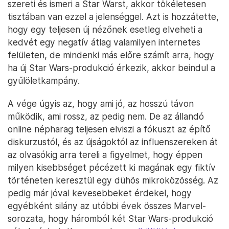
szereti és ismeri a Star Warst, akkor tökéletesen
tisztában van ezzel a jelenséggel. Azt is hozzátette,
hogy egy teljesen új nézőnek esetleg elveheti a
kedvét egy negatív átlag valamilyen internetes
felületen, de mindenki más előre számít arra, hogy
ha új Star Wars-produkció érkezik, akkor beindul a
gyűlöletkampány.
A vége úgyis az, hogy ami jó, az hosszú távon
működik, ami rossz, az pedig nem. De az állandó
online népharag teljesen elviszi a fókuszt az építő
diskurzustól, és az újságoktól az influenszereken át
az olvasókig arra tereli a figyelmet, hogy éppen
milyen kisebbséget pécézett ki magának egy fiktív
történeten keresztül egy dühös mikroközösség. Az
pedig már jóval kevesebbeket érdekel, hogy
egyébként silány az utóbbi évek összes Marvel-
sorozata, hogy háromból két Star Wars-produkció