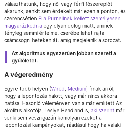
választhatunk, hogy női vagy férfi főszereplőt
akarunk, senkit sem érdekelt már ezen a ponton, és
szerencsétlen
Ella Purnellnek kellett személyesen
magyarázkodnia
egy olyan dolog miatt, aminek
tényleg semmi értelme, cserébe lehet rajta
csámcsogni heteken át, amíg megjelenik a sorozat.
Az algoritmus egyszerűen jobban szereti a
gyűlöletet.
A végeredmény
Egyre több helyen (
Wired
,
Medium
) írnak arról,
hogy a lepontozás halott, vagy már nincs akkora
hatása. Hasonló véleményen van a már említett Az
akolitus alkotója, Leslye Headland is,
aki szerint
már
senki sem veszi igazán komolyan ezeket a
lepontozási kampányokat, ráadásul hogy ha valaki