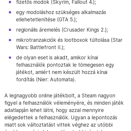
fizetős modok (Skyrim, Fallout 4.);
egy modoláshoz szükséges alkalmazás
ellehetetlenítése (GTA 5.);
regionális áremelés (Crusader Kings 2.);
mikrotranzakciók és lootboxok túltolása (Star
Wars: Battlefront II.);
de olyan eset is akadt, amikor kínai
felhasználók pontoztak le tömegesen egy
játékot, amiért nem készült hozzá kínai
fordítás (Nier: Automata).
A legnagyobb online játékbolt, a Steam nagyon
figyel a felhasználók véleményére, és minden játék
adatlapján lehet látni, hogy azzal mennyire
elégedettek a felhasználók. Ugyan a lepontozás
miatt sok változtatást vittek véghez az utóbbi