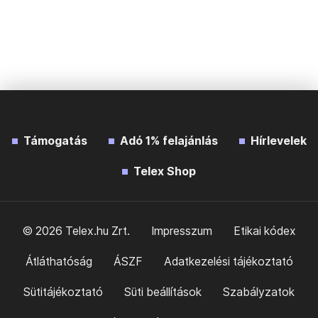
Támogatás
Adó 1% felajánlás
Hírlevelek
Telex Shop
© 2026 Telex.hu Zrt.
Impresszum
Etikai kódex
Átláthatóság
ÁSZF
Adatkezelési tájékoztató
Sütitájékoztató
Süti beállítások
Szabályzatok