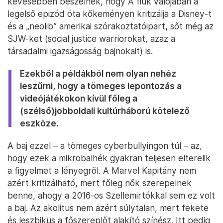
kevesebben beszélnek, hogy A fiúk valójában a
legelső epizód óta kőkeményen kritizálja a Disney-t
és a „neolib” amerikai szórakoztatóipart, sőt még az
SJW-ket (social justice warriorokat, azaz a
társadalmi igazságosság bajnokait) is.
Ezekből a példákból nem olyan nehéz
leszűrni, hogy a tömeges lepontozás a
videójátékokon kívül főleg a
(szélső)jobboldali kultúrháború kötelező
eszköze.
A baj ezzel – a tömeges cyberbullyingon túl – az,
hogy ezek a mikrobalhék gyakran teljesen elterelik
a figyelmet a lényegről. A Marvel Kapitány nem
azért kritizálható, mert főleg nők szerepelnek
benne, ahogy a 2016-os Szellemirtókkal sem ez volt
a baj. Az akolitus nem azért súlytalan, mert fekete
és leszbikus a főszereplőt alakító színész. Itt pedig