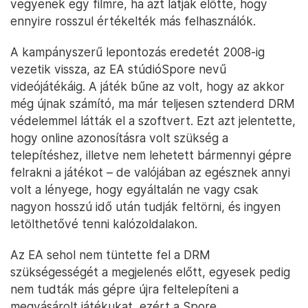
vegyenek egy filmre, ha azt látják előtte, hogy
ennyire rosszul értékelték más felhasználók.
A kampányszerű lepontozás eredetét 2008-ig
vezetik vissza, az EA stúdióSpore nevű
videójátékáig. A játék bűne az volt, hogy az akkor
még újnak számító, ma már teljesen sztenderd DRM
védelemmel látták el a szoftvert. Ezt azt jelentette,
hogy online azonosításra volt szükség a
telepítéshez, illetve nem lehetett bármennyi gépre
felrakni a játékot – de valójában az egésznek annyi
volt a lényege, hogy egyáltalán ne vagy csak
nagyon hosszú idő után tudják feltörni, és ingyen
letölthetővé tenni kalózoldalakon.
Az EA sehol nem tüntette fel a DRM
szükségességét a megjelenés előtt, egyesek pedig
nem tudták más gépre újra feltelepíteni a
megvásárolt játékukat, ezért a Spore