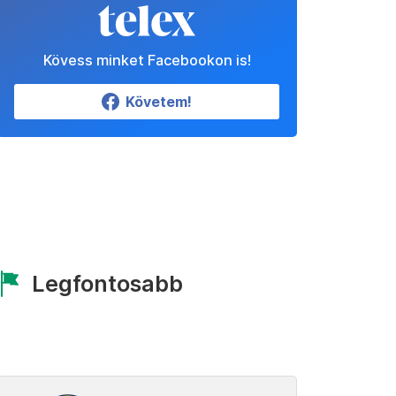
Kövess minket Facebookon is!
Követem!
Legfontosabb