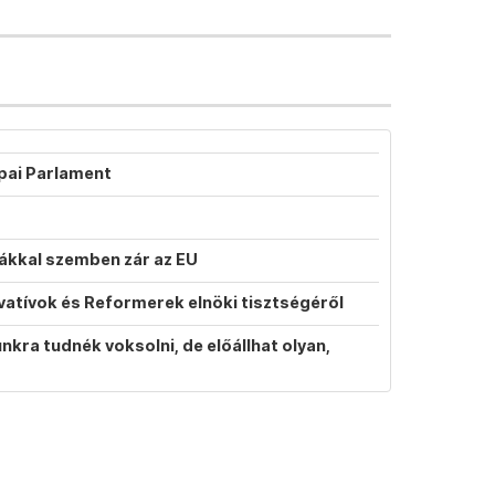
ópai Parlament
atákkal szemben zár az EU
vatívok és Reformerek elnöki tisztségéről
ra tudnék voksolni, de előállhat olyan,