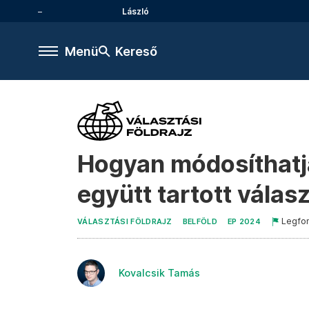
László
Menü
Kereső
Hogyan módosíthat
együtt tartott válas
Legfo
VÁLASZTÁSI FÖLDRAJZ
BELFÖLD
EP 2024
Kovalcsik Tamás