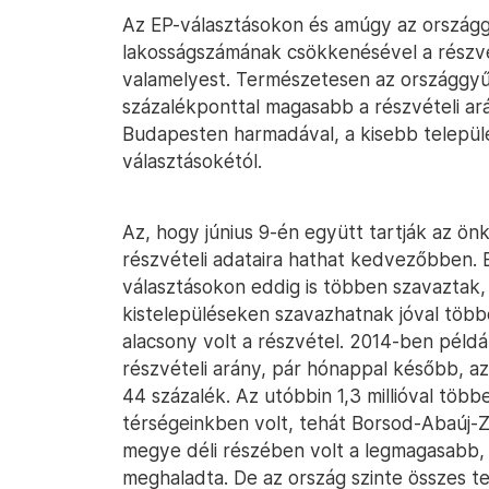
Az EP-választásokon és amúgy az országgy
lakosságszámának csökkenésével a részvé
valamelyest. Természetesen az országgyűl
százalékponttal magasabb a részvételi ará
Budapesten harmadával, a kisebb települé
választásokétól.
Az, hogy június 9-én együtt tartják az ön
részvételi adataira hathat kedvezőbben. 
választásokon eddig is többen szavaztak,
kistelepüléseken szavazhatnak jóval több
alacsony volt a részvétel. 2014-ben példá
részvételi arány, pár hónappal később, a
44 százalék. Az utóbbin 1,3 millióval töb
térségeinkben volt, tehát Borsod-Abaúj-Z
megye déli részében volt a legmagasabb, 
meghaladta. De az ország szinte összes 