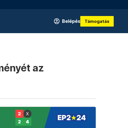
Belépés
Támogatás
ményét az