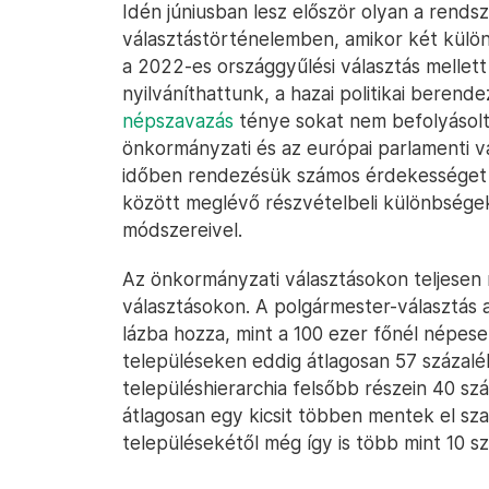
Idén júniusban lesz először olyan a rendsz
választástörténelemben, amikor két külö
a 2022-es országgyűlési választás mellet
nyilváníthattunk, a hazai politikai bere
népszavazás
ténye sokat nem befolyásolt
önkormányzati és az európai parlamenti vá
időben rendezésük számos érdekességet 
között meglévő részvételbeli különbségek 
módszereivel.
Az önkormányzati választásokon teljesen 
választásokon. A polgármester-választás a
lázba hozza, mint a 100 ezer főnél népese
településeken eddig átlagosan 57 százalék
településhierarchia felsőbb részein 40 s
átlagosan egy kicsit többen mentek el sza
településekétől még így is több mint 10 s