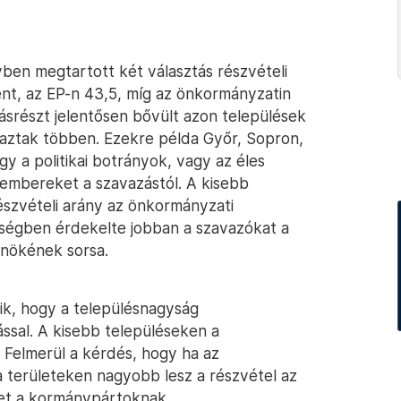
en megtartott két választás részvételi
ent, az EP-n 43,5, míg az önkormányzatin
Másrészt jelentősen bővült azon települések
aztak többen. Ezekre példa Győr, Sopron,
y a politikai botrányok, vagy az éles
z embereket a szavazástól. A kisebb
észvételi arány az önkormányzati
érségben érdekelte jobban a szavazókat a
lnökének sorsa.
ik, hogy a településnagyság
ssal. A kisebb településeken a
Felmerül a kérdés, hogy ha az
 területeken nagyobb lesz a részvétel az
het a kormánypártoknak.