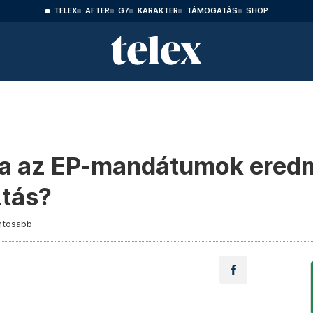
TELEX
AFTER
G7
KARAKTER
TÁMOGATÁS
SHOP
ja az EP-mandátumok ered
ztás?
ntosabb