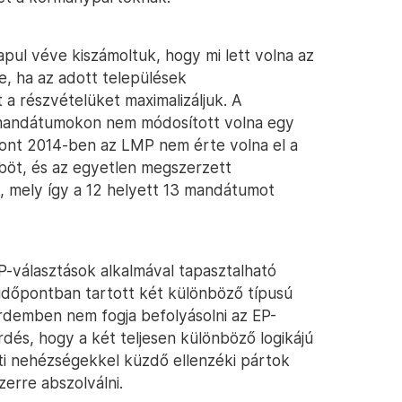
pul véve kiszámoltuk, hogy mi lett volna az
, ha az adott települések
 a részvételüket maximalizáljuk. A
 mandátumokon nem módosított volna egy
szont 2014-ben az LMP nem érte volna el a
böt, és az egyetlen megszerzett
, mely így a 12 helyett 13 mandátumot
P-választások alkalmával tapasztalható
dőpontban tartott két különböző típusú
érdemben nem fogja befolyásolni az EP-
és, hogy a két teljesen különböző logikájú
ti nehézségekkel küzdő ellenzéki pártok
erre abszolválni.