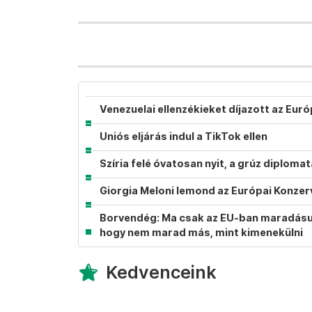
Venezuelai ellenzékieket díjazott az Eur
Uniós eljárás indul a TikTok ellen
Szíria felé óvatosan nyit, a grúz diplom
Giorgia Meloni lemond az Európai Konzer
Borvendég: Ma csak az EU-ban maradásunk
hogy nem marad más, mint kimenekülni
Kedvenceink