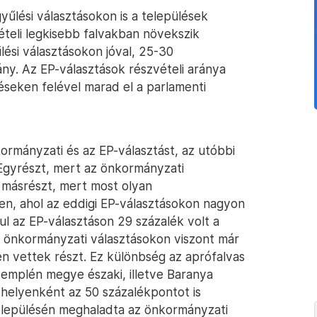
űlési választásokon is a települések
teli legkisebb falvakban növekszik
ési választásokon jóval, 25-30
ny. Az EP-választások részvételi aránya
seken felével marad el a parlamenti
kormányzati és az EP-választást, az utóbbi
Egyrészt, mert az önkormányzati
 másrészt, mert most olyan
en, ahol az eddigi EP-választásokon nagyon
ul az EP-választáson 29 százalék volt a
z önkormányzati választásokon viszont már
ben vettek részt. Ez különbség az aprófalvas
emplén megye északi, illetve Baranya
helyenként az 50 százalékpontot is
településén meghaladta az önkormányzati