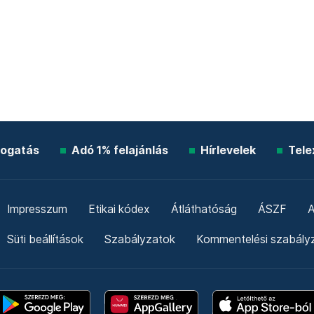
ogatás
Adó 1% felajánlás
Hírlevelek
Tele
Impresszum
Etikai kódex
Átláthatóság
ÁSZF
A
Süti beállítások
Szabályzatok
Kommentelési szabály