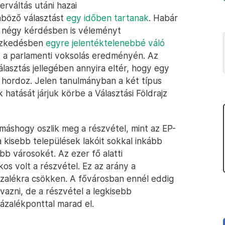
erváltás utáni hazai
nböző választást
egy időben tartanak
. Habár
t négy kérdésben is véleményt
ndezkedésben
egyre jelentéktelenebbé váló
 a parlamenti voksolás eredményén. Az
lasztás jellegében annyira eltér, hogy egy
hordoz. Jelen tanulmányban a két típus
hatását járjuk körbe a Választási Földrajz
máshogy oszlik meg a részvétel, mint az EP-
 kisebb települések lakóit sokkal inkább
bb városokét. Az ezer fő alatti
os volt a részvétel. Ez az arány a
zázalékra csökken. A fővárosban ennél eddig
vazni, de a részvétel a legkisebb
zázalékponttal marad el.