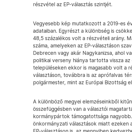
részvétel az EP-választás szintjét.
Vegyesebb kép mutatkozott a 2019-es évb
adataiban. Egyrészt a különbség is csökk
48,5 százalékos volt a részvételi arány. 
száma, amelyeken az EP-választáson szav
Debrecen vagy akár Nagykanizsa, ahol vag
politikai verseny hiánya tartotta vissza a
településeken ekkor is magasabb volt a r
választáson, továbbra is az aprófalvas t
polgármester, mint az Európai Bizottság e
A különböző megyei elemzéseinkből kitűn
összefüggésben van a választói magatartá
kormánypártok támogatottsága nagyobb. 
önkormányzati választások miatt ezeken a
EP-választáson is, az mennyiben kedvez