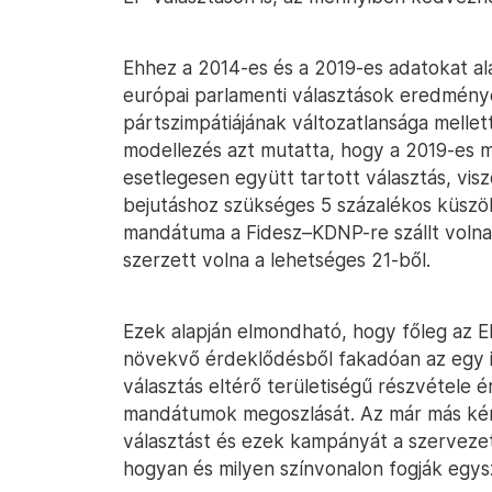
Ehhez a 2014-es és a 2019-es adatokat ala
európai parlamenti választások eredménye
pártszimpátiájának változatlansága mellett
modellezés azt mutatta, hogy a 2019-es
esetlegesen együtt tartott választás, vi
bejutáshoz szükséges 5 százalékos küszö
mandátuma a Fidesz–KDNP-re szállt volna
szerzett volna a lehetséges 21-ből.
Ezek alapján elmondható, hogy főleg az E
növekvő érdeklődésből fakadóan az egy i
választás eltérő területiségű részvétele 
mandátumok megoszlását. Az már más kérd
választást és ezek kampányát a szerveze
hogyan és milyen színvonalon fogják egysz