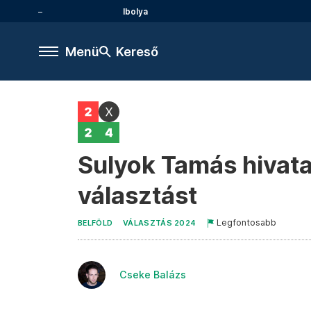
Ibolya
Menü
Kereső
Sulyok Tamás hivata
választást
Legfontosabb
BELFÖLD
VÁLASZTÁS 2024
Cseke Balázs