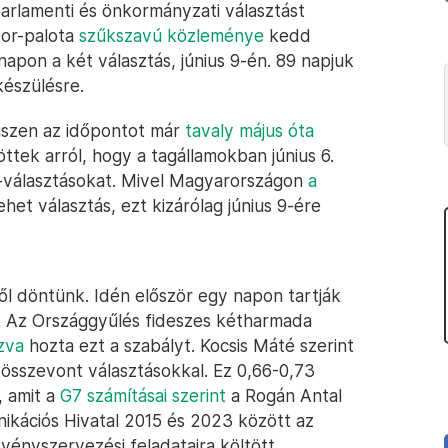
parlamenti és önkormányzati választást
dor-palota
szűkszavú közleménye
kedd
napon a két választás, június 9-én. 89 napjuk
készülésre.
hiszen az időpontot már
tavaly május óta
ttek arról, hogy a tagállamokban június 6.
P-választásokat. Mivel Magyarországon
a
het választás, ezt kizárólag június 9-ére
l döntünk. Idén először egy napon tartják
t. Az Országgyűlés fideszes kétharmada
zva
hozta ezt a szabályt. Kocsis Máté szerint
az összevont választásokkal. Ez 0,66-0,73
, amit a
G7 számításai szerint
a Rogán Antal
ikációs Hivatal 2015 és 2023 között az
vényszervezési feladataira költött.