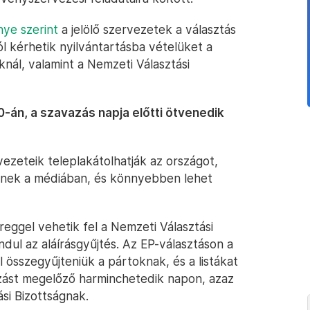
ye szerint
a jelölő szervezetek a választás
l kérhetik nyilvántartásba vételüket a
oknál, valamint a Nemzeti Választási
0-án, a szavazás napja előtti ötvenedik
vezeteik teleplakátolhatják az országot,
tnek a médiában, és könnyebben lehet
reggel vehetik fel a Nemzeti Választási
indul az aláírásgyűjtés. Az EP-választáson a
ell összegyűjteniük a pártoknak, és a listákat
azást megelőző harminchetedik napon, azaz
ási Bizottságnak.