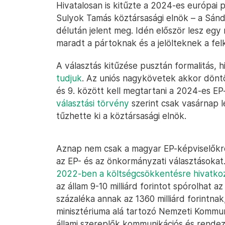
Hivatalosan is kitűzte a 2024-es európai 
Sulyok Tamás köztársasági elnök – a Sán
délután jelent meg. Idén először lesz egy 
maradt a pártoknak és a jelölteknek a fel
A választás kitűzése pusztán formalitás, 
tudjuk
. Az uniós nagykövetek akkor döntö
és 9. között kell megtartani a 2024-es E
választási törvény
szerint csak vasárnap le
tűzhette ki a köztársasági elnök.
Aznap nem csak a magyar EP-képviselőkrő
az EP- és az önkormányzati választásoka
2022-ben a költségcsökkentésre hivatko
az állam 9-10 milliárd forintot spórolhat 
százaléka annak az 1360 milliárd forintnak
minisztériuma alá tartozó Nemzeti Kommun
állami szereplők kommunikációs és rendez