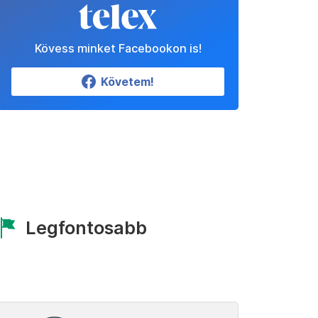
Kövess minket Facebookon is!
Követem!
Legfontosabb