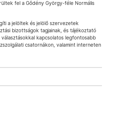
erültek fel a Gődény György-féle Normális
íti a jelöltek és jelölő szervezetek
ztási bizottságok tagjainak, és tájékoztató
a választásokkal kapcsolatos legfontosabb
zszolgálati csatornákon, valamint interneten