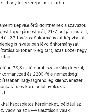
ról, hogy kik szerepelnek majd a
amenti képviselőről dönthetnek a szavazók,
pest főpolgármesterét, 3177 polgármestert,
yei és 33 fővárosi önkormányzat képviselőt
elenleg is hivatalban lévő önkormányzati
ízatása október 1-jéig tart, azaz közel négy
 után.
atóan 33,8 millió darab szavazólap készül,
önkormányzati és 2200-féle nemzetiségi
yolításában nagyságrendileg kilencvenezer
 munkatárs és körülbelül nyolcszáz
szt.
sokkal kapcsolatos kérelmeket, például az
z, vagy ha az EP-választáson valaki