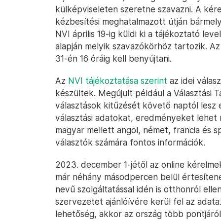
külképviseleten szeretne szavazni. A ké
kézbesítési meghatalmazott útján bármelyik
NVI április 19-ig küldi ki a tájékoztató le
alapján melyik szavazókörhöz tartozik. A
31-én 16 óráig kell benyújtani.
Az
NVI tájékoztatása szerint
az idei válasz
készültek. Megújult például a Választási 
választások kitűzését követő naptól lesz e
választási adatokat, eredményeket lehet m
magyar mellett angol, német, francia és 
választók számára fontos információk.
2023. december 1-jétől az online kérelm
már néhány másodpercen belül értesítenek
nevű szolgáltatással idén is otthonról ellen
szervezetet ajánlóívére kerül fel az adata
lehetőség, akkor az ország több pontjáról