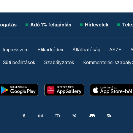
ogatás
Adó 1% felajánlás
Hírlevelek
Tele
Impresszum
Etikai kódex
Átláthatóság
ÁSZF
A
Süti beállítások
Szabályzatok
Kommentelési szabály