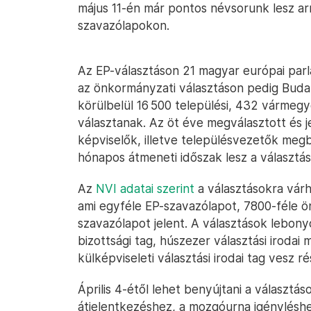
május 11-én már pontos névsorunk lesz ar
szavazólapokon.
Az EP-választáson 21 magyar európai parl
az önkormányzati választáson pedig Buda
körülbelül 16 500 települési, 432 vármeg
választanak. Az öt éve megválasztott és j
képviselők, illetve településvezetők megb
hónapos átmeneti időszak lesz a választás
Az
NVI adatai szerint
a választásokra várh
ami egyféle EP-szavazólapot, 7800-féle 
szavazólapot jelent. A választások lebon
bizottsági tag, húszezer választási irodai
külképviseleti választási irodai tag vesz ré
Április 4-étől lehet benyújtani a választá
átjelentkezéshez, a mozgóurna igényléshe