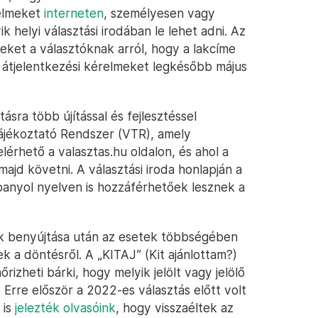
relmeket
interneten
, személyesen vagy
 helyi választási irodában le lehet adni. Az
veleket a választóknak arról, hogy a lakcíme
z átjelentkezési kérelmeket legkésőbb május
tásra több újítással és fejlesztéssel
Tájékoztató Rendszer (VTR), amely
lérhető a valasztas.hu oldalon, és ahol a
ajd követni. A választási iroda honlapján a
spanyol nyelven is hozzáférhetőek lesznek a
ek benyújtása után az esetek többségében
 a döntésről. A „KITAJ” (Kit ajánlottam?)
őrizheti bárki, hogy melyik jelölt vagy jelölő
. Erre először a 2022-es választás előtt volt
 is
jelezték olvasóink
, hogy visszaéltek az