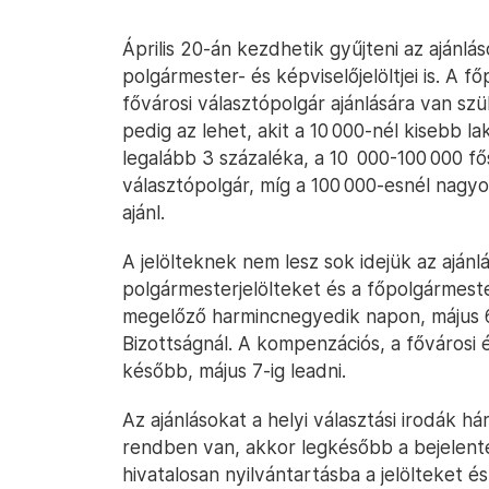
Április 20-án kezdhetik gyűjteni az ajánl
polgármester- és képviselőjelöltjei is. A 
fővárosi választópolgár ajánlására van szü
pedig az lehet, akit a 10 000-nél kisebb 
legalább 3 százaléka, a 10 000-100 000 
választópolgár, míg a 100 000-esnél nagy
ajánl.
A jelölteknek nem lesz sok idejük az ajánl
polgármesterjelölteket és a főpolgármest
megelőző harmincnegyedik napon, május 6-i
Bizottságnál. A kompenzációs, a fővárosi 
később, május 7-ig leadni.
Az ajánlásokat a helyi választási irodák h
rendben van, akkor legkésőbb a bejelent
hivatalosan nyilvántartásba a jelölteket és