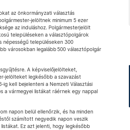
ásokat az önkormányzati választás
főpolgármester-jelöltnek minimum 5 ezer
ksége az induláshoz. Polgármesterjelölt
lakosú településeken a választópolgárok
fős népességű településeken 300
obb városokban legalább 500 választópolgár
ásgyűjtésre. A képviselőjelölteket,
er-jelölteket legkésőbb a szavazást
g kell bejelenteni a Nemzeti Választási
és a vármegyei listákat ráérnek egy nappal
árom napon belül ellenőrzik, és ha minden
éstől számított negyedik napon veszik
 listákat. Ez azt jelenti, hogy legkésőbb