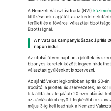
A Nemzeti Választási Iroda (NVI)
közlemén
kitűzésének napjától, azaz kedd délutántó
területi és a fővárosi választási bizottság
Bizottságnál.
A hivatalos kampányidőszak április 2
napon indul.
Az utolsó ötven napban a jelöltek és szer
bizonyos keretek között ingyen hirdethe
választási gyűléseket is szervezni.
Az ajánlóíveket legkorábban április 20-án 
Irodától a jelöltek és szervezetek, ekkor 
listaállításhoz legalább 20 ezer aláírást k
az ajánlásokkal együtt legkésőbb a szav
május 3-ig kell leadniuk a Nemzeti Választ