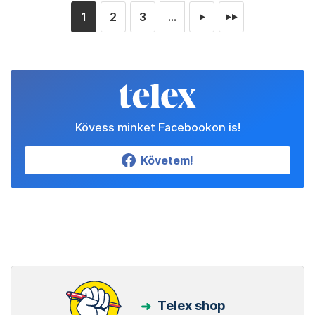
1
2
3
...
►
►►
Kövess minket Facebookon is!
Követem!
Telex shop