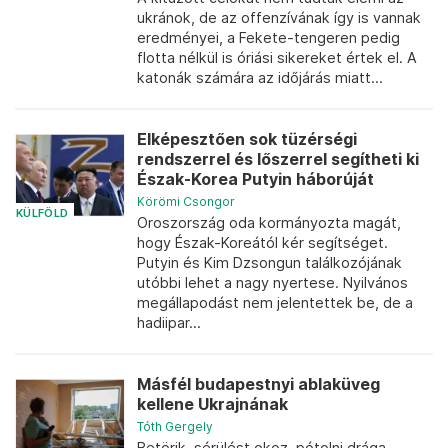
ukránok, de az offenzívának így is vannak
eredményei, a Fekete-tengeren pedig
flotta nélkül is óriási sikereket értek el. A
katonák számára az időjárás miatt...
Elképesztően sok tüzérségi
rendszerrel és lőszerrel segítheti ki
Észak-Korea Putyin háborúját
Körömi Csongor
KÜLFÖLD
Oroszország oda kormányozta magát,
hogy Észak-Koreától kér segítséget.
Putyin és Kim Dzsongun találkozójának
utóbbi lehet a nagy nyertese. Nyilvános
megállapodást nem jelentettek be, de a
hadiipar...
Másfél budapestnyi ablaküveg
kellene Ukrajnának
Tóth Gergely
Betörik, sérülést okoz, pótolni drága,