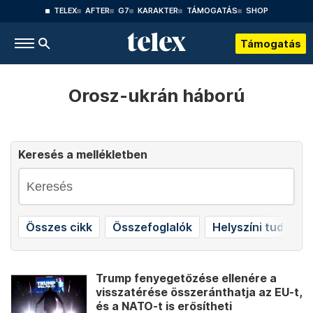
TELEX
AFTER
G7
KARAKTER
TÁMOGATÁS
SHOP
Támogatás
Orosz-ukrán háború
Keresés a mellékletben
Összes cikk
Összefoglalók
Helyszíni tudósít
Trump fenyegetőzése ellenére a
visszatérése összeránthatja az EU-t,
és a NATO-t is erősítheti