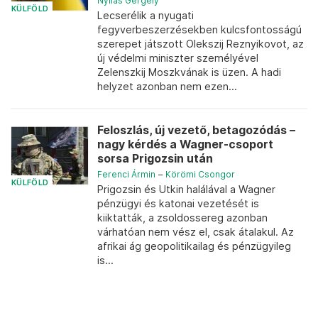
Nyilas Gergely
KÜLFÖLD
Lecserélik a nyugati
fegyverbeszerzésekben kulcsfontosságú
szerepet játszott Olekszij Reznyikovot, az
új védelmi miniszter személyével
Zelenszkij Moszkvának is üzen. A hadi
helyzet azonban nem ezen...
Feloszlás, új vezető, betagozódás –
nagy kérdés a Wagner-csoport
sorsa Prigozsin után
Ferenci Ármin
–
Körömi Csongor
KÜLFÖLD
Prigozsin és Utkin halálával a Wagner
pénzügyi és katonai vezetését is
kiiktatták, a zsoldossereg azonban
várhatóan nem vész el, csak átalakul. Az
afrikai ág geopolitikailag és pénzügyileg
is...