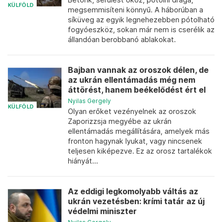
KÜLFÖLD
megsemmisíteni könnyű. A háborúban a
síküveg az egyik legnehezebben pótolható
fogyóeszköz, sokan már nem is cserélik az
állandóan berobbanó ablakokat.
Bajban vannak az oroszok délen, de
az ukrán ellentámadás még nem
áttörést, hanem beékelődést ért el
Nyilas Gergely
KÜLFÖLD
Olyan erőket vezényelnek az oroszok
Zaporizzsja megyébe az ukrán
ellentámadás megállítására, amelyek más
fronton hagynak lyukat, vagy nincsenek
teljesen kiképezve. Ez az orosz tartalékok
hiányát...
Az eddigi legkomolyabb váltás az
ukrán vezetésben: krími tatár az új
védelmi miniszter