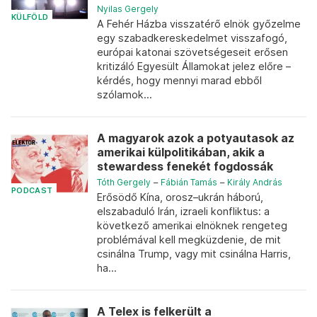
Nyilas Gergely
KÜLFÖLD
A Fehér Házba visszatérő elnök győzelme
egy szabadkereskedelmet visszafogó,
európai katonai szövetségeseit erősen
kritizáló Egyesült Államokat jelez előre –
kérdés, hogy mennyi marad ebből
szólamok...
A magyarok azok a potyautasok az
amerikai külpolitikában, akik a
stewardess fenekét fogdossák
Tóth Gergely
–
Fábián Tamás
–
Király András
PODCAST
Erősödő Kína, orosz–ukrán háború,
elszabaduló Irán, izraeli konfliktus: a
következő amerikai elnöknek rengeteg
problémával kell megküzdenie, de mit
csinálna Trump, vagy mit csinálna Harris,
ha...
A Telex is felkerült a