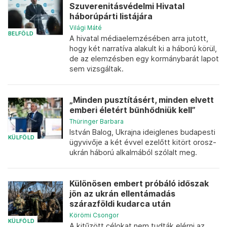
Szuverenitásvédelmi Hivatal
háborúpárti listájára
Világi Máté
BELFÖLD
A hivatal médiaelemzésében arra jutott,
hogy két narratíva alakult ki a háború körül,
de az elemzésben egy kormánybarát lapot
sem vizsgáltak.
„Minden pusztításért, minden elvett
emberi életért bűnhődniük kell”
Thüringer Barbara
István Balog, Ukrajna ideiglenes budapesti
KÜLFÖLD
ügyvivője a két évvel ezelőtt kitört orosz-
ukrán háború alkalmából szólalt meg.
Különösen embert próbáló időszak
jön az ukrán ellentámadás
szárazföldi kudarca után
Körömi Csongor
KÜLFÖLD
A kitűzött célokat nem tudták elérni az