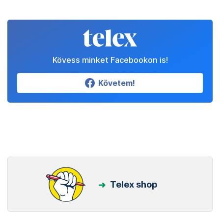
Kövess minket Facebookon is!
Követem!
Telex shop