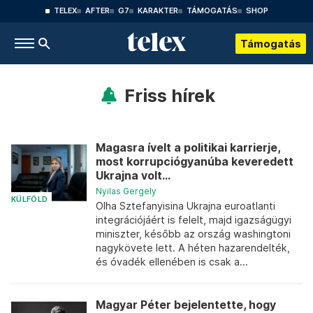
TELEX
AFTER
G7
KARAKTER
TÁMOGATÁS
SHOP
Támogatás
Friss hírek
Magasra ívelt a politikai karrierje,
most korrupciógyanúba keveredett
Ukrajna volt...
Nyilas Gergely
KÜLFÖLD
Olha Sztefanyisina Ukrajna euroatlanti
integrációjáért is felelt, majd igazságügyi
miniszter, később az ország washingtoni
nagykövete lett. A héten hazarendelték,
és óvadék ellenében is csak a...
Magyar Péter bejelentette, hogy