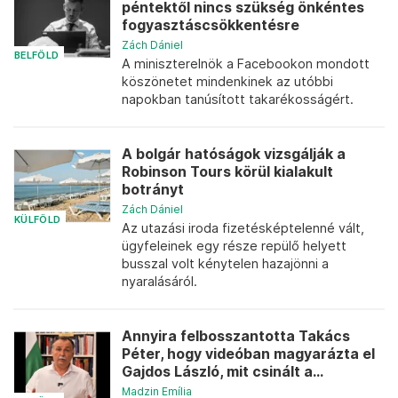
péntektől nincs szükség önkéntes
fogyasztáscsökkentésre
Zách Dániel
BELFÖLD
A miniszterelnök a Facebookon mondott
köszönetet mindenkinek az utóbbi
napokban tanúsított takarékosságért.
A bolgár hatóságok vizsgálják a
Robinson Tours körül kialakult
botrányt
Zách Dániel
KÜLFÖLD
Az utazási iroda fizetésképtelenné vált,
ügyfeleinek egy része repülő helyett
busszal volt kénytelen hazajönni a
nyaralásáról.
Annyira felbosszantotta Takács
Péter, hogy videóban magyarázta el
Gajdos László, mit csinált a...
Madzin Emília