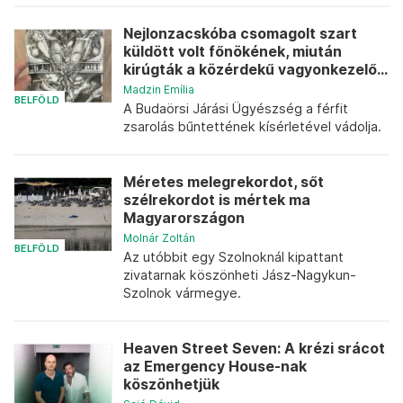
Nejlonzacskóba csomagolt szart
küldött volt főnökének, miután
kirúgták a közérdekű vagyonkezelő...
Madzin Emília
BELFÖLD
A Budaörsi Járási Ügyészség a férfit
zsarolás bűntettének kísérletével vádolja.
Méretes melegrekordot, sőt
szélrekordot is mértek ma
Magyarországon
Molnár Zoltán
BELFÖLD
Az utóbbit egy Szolnoknál kipattant
zivatarnak köszönheti Jász-Nagykun-
Szolnok vármegye.
Heaven Street Seven: A krézi srácot
az Emergency House-nak
köszönhetjük