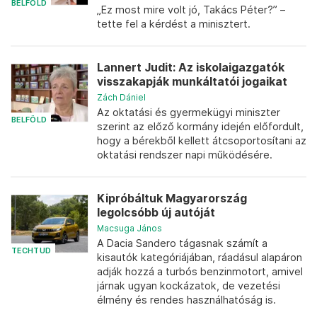
BELFÖLD
„Ez most mire volt jó, Takács Péter?” –
tette fel a kérdést a minisztert.
Lannert Judit: Az iskolaigazgatók
visszakapják munkáltatói jogaikat
Zách Dániel
Az oktatási és gyermekügyi miniszter
BELFÖLD
szerint az előző kormány idején előfordult,
hogy a bérekből kellett átcsoportosítani az
oktatási rendszer napi működésére.
Kipróbáltuk Magyarország
legolcsóbb új autóját
Macsuga János
A Dacia Sandero tágasnak számít a
TECHTUD
kisautók kategóriájában, ráadásul alapáron
adják hozzá a turbós benzinmotort, amivel
járnak ugyan kockázatok, de vezetési
élmény és rendes használhatóság is.