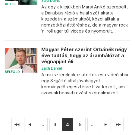
Sajó Dávid
AFTER
Az egyik klipjükben Marsi Anikó szerepelt,
a Danubius rádió a halál szót akarta
kiszedetni a számukból, közel álltak a
nemzetközi áttöréshez, de a magyar rock
'n' roll ugar túl vicces és nyomorult...
Magyar Péter szerint Orbánék négy
éve tudták, hogy az áramhálózat a
végnapjait éli
Zách Dániel
BELFÖLD
A miniszterelnök csütörtök esti videójában
egy Szijjártó által jóváhagyott
kormányelőterjesztésre hivatkozott, ami
azonnali beavatkozást szorgalmazott.
...
3
4
5
...
◄◄
◄
►
►►