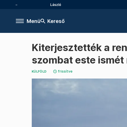
László
Menü
Kereső
Kiterjesztették a ren
szombat este ismét 
frissítve
KÜLFÖLD