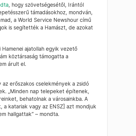
ndta
, hogy szövetségesétől, Irántól
glepetésszerű támadásokhoz, mondván,
amad, a World Service Newshour című
k is segítették a Hamászt, de azokat
i Hamenei ajatollah egyik vezető
zlám köztársaság támogatta a
m árult el.
ogy az erőszakos cselekmények a zsidó
tek. „Minden nap telepeket építenek,
reinket, behatolnak a városainkba. A
k, a katariak vagy az ENSZ] azt mondjuk
em hallgattak” – mondta.