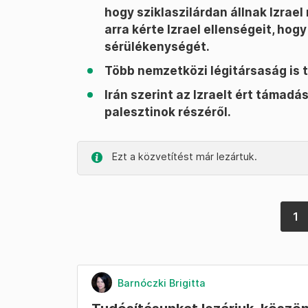
hogy sziklaszilárdan állnak Izrael
arra kérte Izrael ellenségeit, hog
sérülékenységét.
Több nemzetközi légitársaság is tö
Irán szerint az Izraelt ért támadá
palesztinok részéről.
Ezt a közvetítést már lezártuk.
1
Barnóczki Brigitta