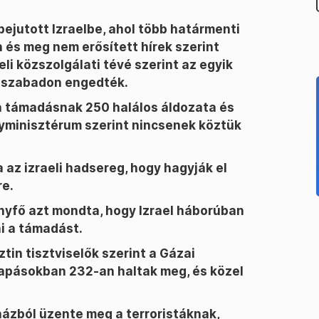
ejutott Izraelbe, ahol több határmenti
 és meg nem erősített hírek szerint
eli közszolgálati tévé szerint az egyik
t szabadon engedték.
 a támadásnak 250 halálos áldozata és
gyminisztérum szerint nincsenek köztük
a az izraeli hadsereg, hogy hagyják el
re.
nyfő azt mondta, hogy Izrael háborúban
i a támadást.
ztin tisztviselők szerint a Gázai
sapásokban 232-an haltak meg, és közel
házból üzente meg a terroristáknak,