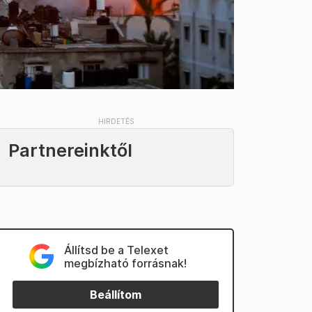
Partnereinktől
Állítsd be a Telexet
megbízható forrásnak!
Beállítom