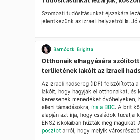
Tudósításunkat lezárjuk, köszön
Szombati tudósításunkat éjszakára lezár
jelentkezünk az izraeli helyzetről is. Jó 
Barnóczki Brigitta
Otthonaik elhagyására szólított
területének lakóit az izraeli had
Az izraeli hadsereg (IDF) felszólította
lakóit, hogy hagyják el otthonaikat, é
keressenek menedéket óvóhelyeken, ho
elleni támadásokra,
írja a BBC
. A brit k
alapján azt írja, hogy családok tucatja
ENSZ iskoláiban húzták meg magukat. A
posztot
arról, hogy melyik városrészből