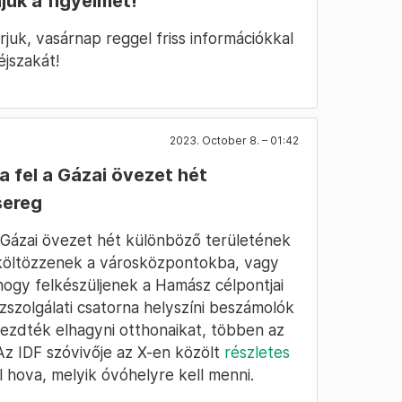
jük a figyelmet!
juk, vasárnap reggel friss információkkal
éjszakát!
2023. October 8. – 01:42
a fel a Gázai övezet hét
sereg
 a Gázai övezet hét különböző területének
s költözzenek a városközpontokba, vagy
gy felkészüljenek a Hamász célpontjai
özszolgálati csatorna helyszíni beszámolók
i kezdték elhagyni otthonaikat, többen az
z IDF szóvivője az X-en közölt
részletes
 hova, melyik óvóhelyre kell menni.