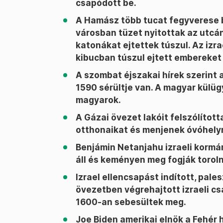
csapódott be.
A Hamász több tucat fegyverese b
városban tüzet nyitottak az utcán
katonákat ejtettek túszul. Az izra
kibucban túszul ejtett embereke
A szombat éjszakai hírek szerint
1590 sérültje van. A magyar külü
magyarok.
A Gázai övezet lakóit felszólított
otthonaikat és menjenek óvóhely
Benjámin Netanjahu izraeli kormá
áll és keményen meg fogják toroln
Izrael ellencsapást indított, pales
övezetben végrehajtott izraeli c
1600-an sebesültek meg.
Joe Biden amerikai elnök a Fehér 