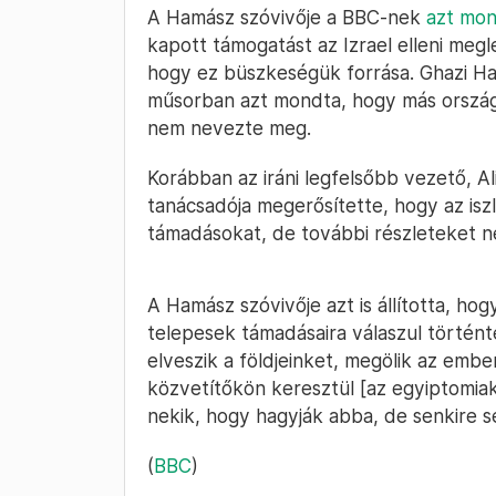
A Hamász szóvivője a BBC-nek
azt mo
kapott támogatást az Izrael elleni me
hogy ez büszkeségük forrása. Ghazi H
műsorban azt mondta, hogy más országo
nem nevezte meg.
Korábban az iráni legfelsőbb vezető, Al
tanácsadója megerősítette, hogy az is
támadásokat, de további részleteket ne
A Hamász szóvivője azt is állította, h
telepesek támadásaira válaszul történ
elveszik a földjeinket, megölik az embe
közvetítőkön keresztül [az egyiptomia
nekik, hogy hagyják abba, de senkire s
(
BBC
)