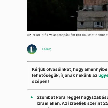
Az izraeli erők válaszcsapásként két épületet bombáz
Telex
Kérjük olvasóinkat, hogy amennyiben
lehetőségük, írjanak nekünk az
ugye
szépen!
Szombat kora reggel nagyszabású
Izrael ellen. Az izraeliek szerint