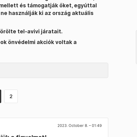
 mellett és támogatják őket, egyúttal
y ne használják ki az ország aktuális
rölte tel-avivi járatait.
sok önvédelmi akciók voltak a
2
2023. October 8. – 01:49