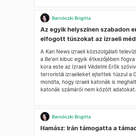
Barnóczki Brigitta
Az egyik helyszínen szabadon 
elfogott túszokat az izraeli méd
A Kan News izraeli közszolgálati televí
a Be'eri kibuc egyik étkezőjében fogva
kora este az Izraeli Védelmi Erők szóvi
terroristái izraelieket ejtettek túszul a
mondta, hogy izraeli katonák is meghal
katonák számáról nem közölt adatokat.
Barnóczki Brigitta
Hamász: Irán támogatta a táma