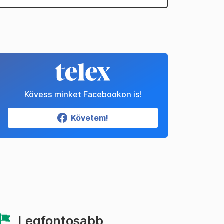
Kövess minket Facebookon is!
Követem!
Legfontosabb