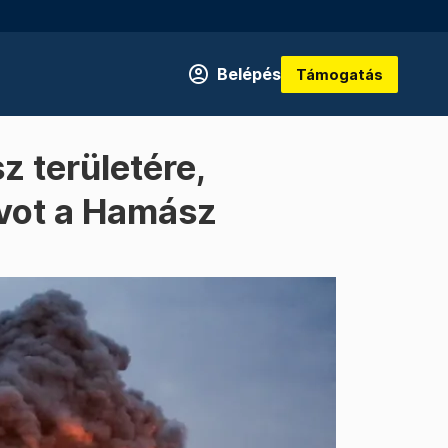
Belépés
Támogatás
sz területére,
ivot a Hamász