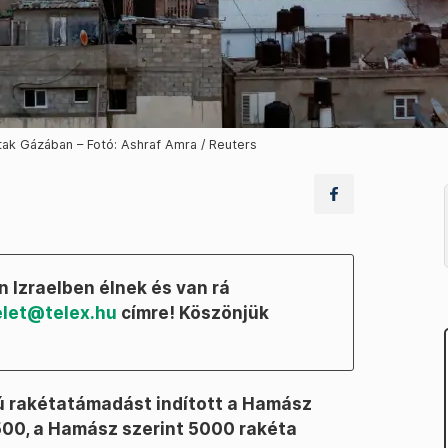
tak Gázában – Fotó: Ashraf Amra / Reuters
 Izraelben élnek és van rá
let@telex.hu
címre! Köszönjük
 rakétatámadást indított a Hamász
 2500, a Hamász szerint 5000 rakéta