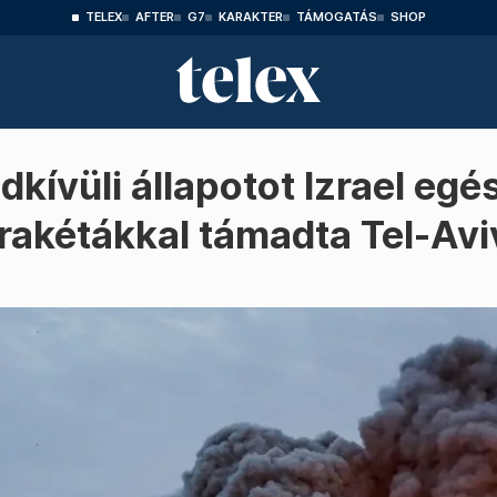
TELEX
AFTER
G7
KARAKTER
TÁMOGATÁS
SHOP
dkívüli állapotot Izrael egé
rakétákkal támadta Tel-Av