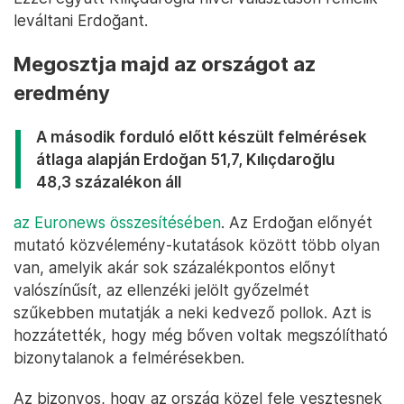
kerül kormánykritikus sajtó közelébe.
A választási kampányban Erdoğan és a
kormánypártok sokkal inkább juttathatták el
üzeneteiket a választókhoz, mint az ellenzék. Az
Európai Biztonsági és Együttműködési
Szervezethez (EBESZ) tartozó ODIHR első
fordulóról készült
jelentése szerint
a választás
kínált ugyan valódi alternatívát, de a feltételek nem
voltak egyenlőek, a választás így nem tekinthető
teljes mértékben tisztességesnek.
Ezzel együtt Kılıçdaroğlu hívei választáson remélik
leváltani Erdoğant.
Megosztja majd az országot az
eredmény
A második forduló előtt készült felmérések