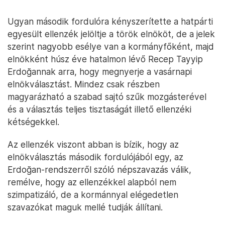
Ugyan második fordulóra kényszerítette a hatpárti
egyesült ellenzék jelöltje a török elnököt, de a jelek
szerint nagyobb esélye van a kormányfőként, majd
elnökként húsz éve hatalmon lévő Recep Tayyip
Erdoğannak arra, hogy megnyerje a vasárnapi
elnökválasztást. Mindez csak részben
magyarázható a szabad sajtó szűk mozgásterével
és a választás teljes tisztaságát illető ellenzéki
kétségekkel.
Az ellenzék viszont abban is bízik, hogy az
elnökválasztás második fordulójából egy, az
Erdoğan-rendszerről szóló népszavazás válik,
remélve, hogy az ellenzékkel alapból nem
szimpatizáló, de a kormánnyal elégedetlen
szavazókat maguk mellé tudják állítani.