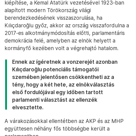
kiépítése, a Kemal Atatürk vezetésével 1923-ban
alapított modern Törökország világi
berendezkedésének visszaszorulása, ha
Kılıçdaroğlu győz, akkor az ország visszafordulna a
2017-es alkotmánymódosítás előtti, parlamentáris
demokrácia felé, amelyben az elnök helyett a
kormányfő kezében volt a végrehajtó hatalom.
Ennek az ígéretnek a vonzerejét azonban
Kılıçdaroğlu potenciális támogatói
szemében jelentősen csökkentheti az a
tény, hogy a két hete, az elnökválasztás
első fordulójával egy időben tartott
parlamenti választást az ellenzék
elvesztette.
A várakozásokkal ellentétben az AKP és az MHP
együttesen néhány fős többségbe került a