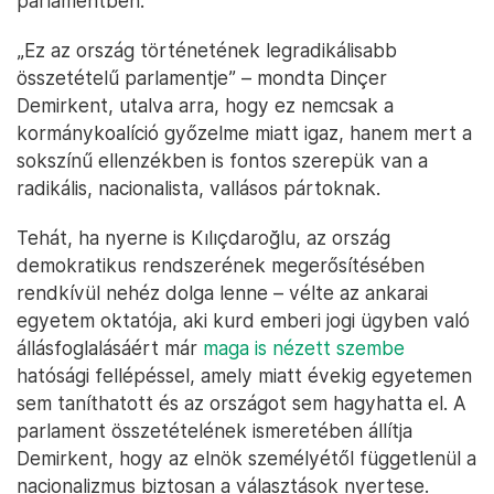
parlamentben.
„Ez az ország történetének legradikálisabb
összetételű parlamentje” – mondta Dinçer
Demirkent, utalva arra, hogy ez nemcsak a
kormánykoalíció győzelme miatt igaz, hanem mert a
sokszínű ellenzékben is fontos szerepük van a
radikális, nacionalista, vallásos pártoknak.
Tehát, ha nyerne is Kılıçdaroğlu, az ország
demokratikus rendszerének megerősítésében
rendkívül nehéz dolga lenne – vélte az ankarai
egyetem oktatója, aki kurd emberi jogi ügyben való
állásfoglalásáért már
maga is nézett szembe
hatósági fellépéssel, amely miatt évekig egyetemen
sem taníthatott és az országot sem hagyhatta el. A
parlament összetételének ismeretében állítja
Demirkent, hogy az elnök személyétől függetlenül a
nacionalizmus biztosan a választások nyertese.