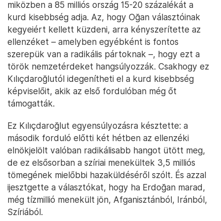
miközben a 85 milliós ország 15-20 százalékát a
kurd kisebbség adja. Az, hogy Oğan választóinak
kegyeiért kellett küzdeni, arra kényszerítette az
ellenzéket – amelyben egyébként is fontos
szerepük van a radikális pártoknak –, hogy ezt a
török nemzetérdeket hangsúlyozzák. Csakhogy ez
Kılıçdaroğlutól idegenítheti el a kurd kisebbség
képviselőit, akik az első fordulóban még őt
támogatták.
Ez Kılıçdaroğlut egyensúlyozásra késztette: a
második forduló előtti két hétben az ellenzéki
elnökjelölt valóban radikálisabb hangot ütött meg,
de ez elsősorban a szíriai menekültek 3,5 milliós
tömegének mielőbbi hazaküldéséről szólt. És azzal
ijesztgette a választókat, hogy ha Erdoğan marad,
még tízmillió menekült jön, Afganisztánból, Iránból,
Szíriából.