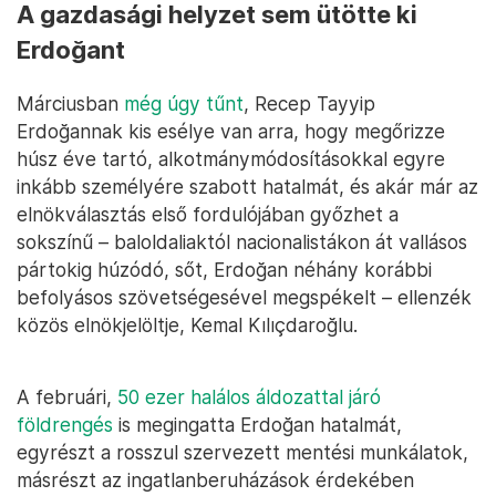
A gazdasági helyzet sem ütötte ki
Erdoğant
Márciusban
még úgy tűnt
, Recep Tayyip
Erdoğannak kis esélye van arra, hogy megőrizze
húsz éve tartó, alkotmánymódosításokkal egyre
inkább személyére szabott hatalmát, és akár már az
elnökválasztás első fordulójában győzhet a
sokszínű – baloldaliaktól nacionalistákon át vallásos
pártokig húzódó, sőt, Erdoğan néhány korábbi
befolyásos szövetségesével megspékelt – ellenzék
közös elnökjelöltje, Kemal Kılıçdaroğlu.
A februári,
50 ezer halálos áldozattal járó
földrengés
is megingatta Erdoğan hatalmát,
egyrészt a rosszul szervezett mentési munkálatok,
másrészt az ingatlanberuházások érdekében