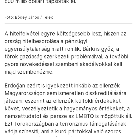
800 millió dollárt tapsoltak el.
Fotó: Bődey János / Telex
A hitelfelvétel egyre költségesebb lesz, hiszen az
ország hitelbesorolása a pénzügyi
egyensúlytalanság miatt romlik. Bárki is győz, a