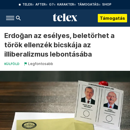
TELEX
AFTER
G7
KARAKTER
TÁMOGATÁS
SHOP
Támogatás
Erdoğan az esélyes, beletörhet a
török ellenzék bicskája az
illiberalizmus lebontásába
Legfontosabb
KÜLFÖLD