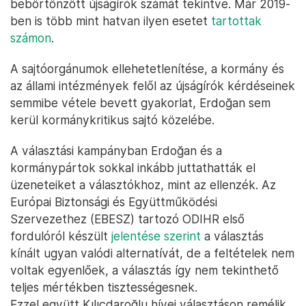
sajtó, amelynek nagy része a kormány befolyása
alatt áll. „Törökországban nem dolgozhat szabadon
a média. A hatalmon lévő párt dicsőítésének
szabadsága van csak meg” – mondta a Telexnek a
kormánnyal kritikus, baloldali, szekuláris Cumhuriyet
lap ankarai részlegének vezetője. A lapnak is volt
több munkatársa, akit elítéltek, jellemzően
rágalmazás vádjával. A napokban hasonlóért
felfüggesztett börtönt kapott az isztambuli Birgün
lap újságírója is. Törökország már évekkel ezelőtt is
a listák elején állt nemzetközi szervezetek szerint a
bebörtönzött újságírók számát tekintve. Már 2019-
ben is több mint hatvan ilyen esetet
tartottak
számon
.
A sajtóorgánumok ellehetetlenítése, a kormány és
az állami intézmények felől az újságírók kérdéseinek
semmibe vétele bevett gyakorlat, Erdoğan sem