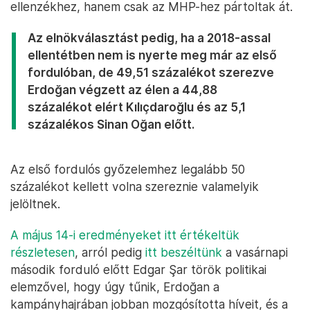
ellenzékhez, hanem csak az MHP-hez pártoltak át.
Az elnökválasztást pedig, ha a 2018-assal
ellentétben nem is nyerte meg már az első
fordulóban, de 49,51 százalékot szerezve
Erdoğan végzett az élen a 44,88
százalékot elért Kılıçdaroğlu és az 5,1
százalékos Sinan Oğan előtt.
Az első fordulós győzelemhez legalább 50
százalékot kellett volna szereznie valamelyik
jelöltnek.
A május 14-i eredményeket itt értékeltük
részletesen
, arról pedig
itt beszéltünk
a vasárnapi
második forduló előtt Edgar Şar török politikai
elemzővel, hogy úgy tűnik, Erdoğan a
kampányhajrában jobban mozgósította híveit, és a