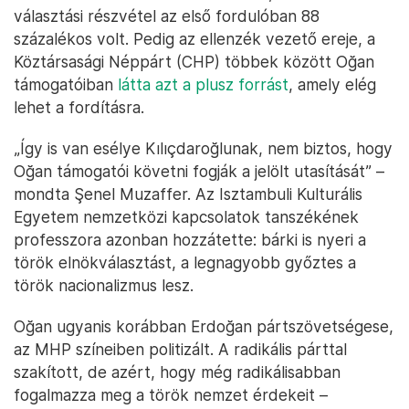
választási részvétel az első fordulóban 88
százalékos volt. Pedig az ellenzék vezető ereje, a
Köztársasági Néppárt (CHP) többek között Oğan
támogatóiban
látta azt a plusz forrást
, amely elég
lehet a fordításra.
„Így is van esélye Kılıçdaroğlunak, nem biztos, hogy
Oğan támogatói követni fogják a jelölt utasítását” –
mondta Şenel Muzaffer. Az Isztambuli Kulturális
Egyetem nemzetközi kapcsolatok tanszékének
professzora azonban hozzátette: bárki is nyeri a
török elnökválasztást, a legnagyobb győztes a
török nacionalizmus lesz.
Oğan ugyanis korábban Erdoğan pártszövetségese,
az MHP színeiben politizált. A radikális párttal
szakított, de azért, hogy még radikálisabban
fogalmazza meg a török nemzet érdekeit –