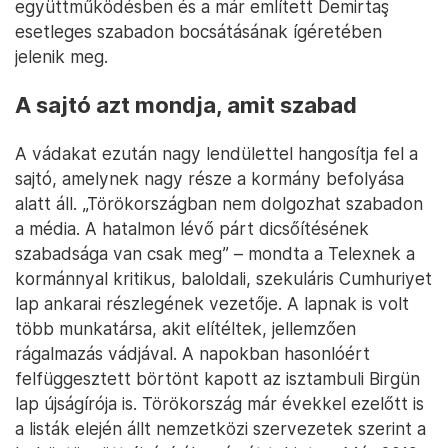
török gazdaság szerkezeti problémáival, a további
gyors növekedéssel szembeni akadályokkal kell
majd szembenéznie.
Erdoğan ezért is igyekezett inkább az ellenzék
Magyarországon sem ismeretlen diszkreditálására
játszani: eszerint az ellenzék külföldi érdekeket
követ, veszélyeztetik a hagyományos értékeket, a
nemzettudatot és persze az LMBTQ is mögöttük áll.
Ezt Törökországban a terrorizmus támogatásának
vádja színesíti, ami a kurd pártokkal való szoros
együttműködésben és a már említett Demirtaş
esetleges szabadon bocsátásának ígéretében
jelenik meg.
A sajtó azt mondja, amit szabad
A vádakat ezután nagy lendülettel hangosítja fel a