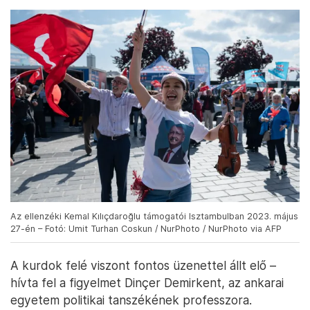
Az ellenzéki Kemal Kılıçdaroğlu támogatói Isztambulban 2023. május
27-én – Fotó: Umit Turhan Coskun / NurPhoto / NurPhoto via AFP
A kurdok felé viszont fontos üzenettel állt elő –
hívta fel a figyelmet Dinçer Demirkent, az ankarai
egyetem politikai tanszékének professzora.