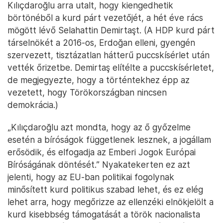
Kılıçdaroğlu arra utalt, hogy kiengedhetik
börtönéből a kurd párt vezetőjét, a hét éve rács
mögött lévő Selahattin Demirtaşt. (A HDP kurd párt
társelnökét a 2016-os, Erdoğan elleni, gyengén
szervezett, tisztázatlan hátterű puccskísérlet után
vették őrizetbe. Demirtaş elítélte a puccskísérletet,
de megjegyezte, hogy a történtekhez épp az
vezetett, hogy Törökországban nincsen
demokrácia.)
„Kılıçdaroğlu azt mondta, hogy az ő győzelme
esetén a bíróságok függetlenek lesznek, a jogállam
erősödik, és elfogadja az Emberi Jogok Európai
Bíróságának döntését.” Nyakatekerten ez azt
jelenti, hogy az EU-ban politikai fogolynak
minősített kurd politikus szabad lehet, és ez elég
lehet arra, hogy megőrizze az ellenzéki elnökjelölt a
kurd kisebbség támogatását a török nacionalista