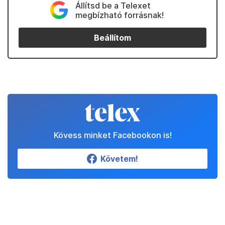
Kedvenceink
Partnereinktől
Állítsd be a Telexet
megbízható forrásnak!
Beállítom