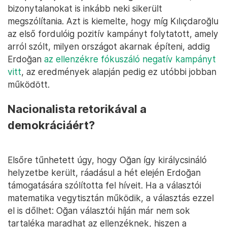
bizonytalanokat is inkább neki sikerült
megszólítania. Azt is kiemelte, hogy míg Kılıçdaroğlu
az első fordulóig pozitív kampányt folytatott, amely
arról szólt, milyen országot akarnak építeni, addig
Erdoğan
az ellenzékre fókuszáló negatív kampányt
vitt
, az eredmények alapján pedig ez utóbbi jobban
működött.
Nacionalista retorikával a
demokráciáért?
Elsőre tűnhetett úgy, hogy Oğan így királycsináló
helyzetbe került, ráadásul a hét elején Erdoğan
támogatására szólította fel híveit. Ha a választói
matematika vegytisztán működik, a választás ezzel
el is dőlhet: Oğan választói híján már nem sok
tartaléka maradhat az ellenzéknek, hiszen a