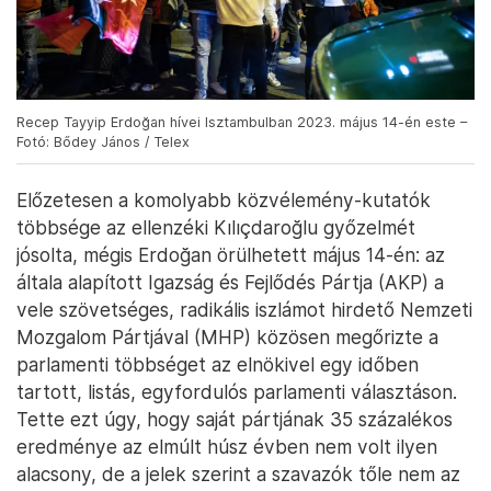
Recep Tayyip Erdoğan hívei Isztambulban 2023. május 14-én este –
Fotó: Bődey János / Telex
Előzetesen a komolyabb közvélemény-kutatók
többsége az ellenzéki Kılıçdaroğlu győzelmét
jósolta, mégis Erdoğan örülhetett május 14-én: az
általa alapított Igazság és Fejlődés Pártja (AKP) a
vele szövetséges, radikális iszlámot hirdető Nemzeti
Mozgalom Pártjával (MHP) közösen megőrizte a
parlamenti többséget az elnökivel egy időben
tartott, listás, egyfordulós parlamenti választáson.
Tette ezt úgy, hogy saját pártjának 35 százalékos
eredménye az elmúlt húsz évben nem volt ilyen
alacsony, de a jelek szerint a szavazók tőle nem az