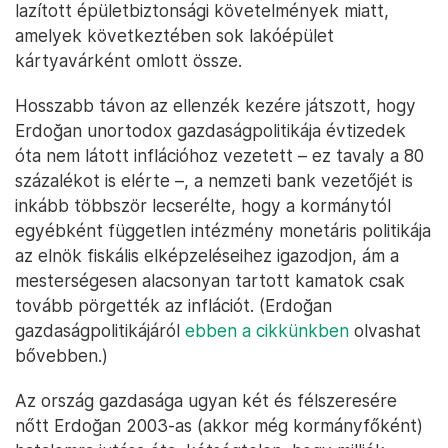
lazított épületbiztonsági követelmények miatt,
amelyek következtében sok lakóépület
kártyavárként omlott össze.
Hosszabb távon az ellenzék kezére játszott, hogy
Erdoğan unortodox gazdaságpolitikája évtizedek
óta nem látott inflációhoz vezetett – ez tavaly a 80
százalékot is elérte –, a nemzeti bank vezetőjét is
inkább többször lecserélte, hogy a kormánytól
egyébként független intézmény monetáris politikája
az elnök fiskális elképzeléseihez igazodjon, ám a
mesterségesen alacsonyan tartott kamatok csak
tovább pörgették az inflációt. (Erdoğan
gazdaságpolitikájáról
ebben a cikkünkben
olvashat
bővebben.)
Az ország gazdasága ugyan két és félszeresére
nőtt Erdoğan 2003-as (akkor még kormányfőként)