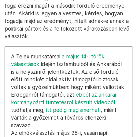
átlaga alapján Erdoğan 51,7, Kılıçdaroğlu
48,3 százalékon áll
az Euronews összesítésében
. Az Erdoğan előnyét
mutató közvélemény-kutatások között több olyan
van, amelyik akár sok százalékpontos előnyt
valószínűsít, az ellenzéki jelölt győzelmét
szűkebben mutatják a neki kedvező pollok. Azt is
hozzátették, hogy még bőven voltak megszólítható
bizonytalanok a felmérésekben.
Az bizonyos, hogy az ország közel fele vesztesnek
fogja érezni magát a második forduló eredménye
után. Akárki is legyen a vesztes, kérdés, hogyan
fogadja majd az eredményt, hitelt adnak-e annak a
politikai pártok és a felfokozott várakozásban lévő
választók.