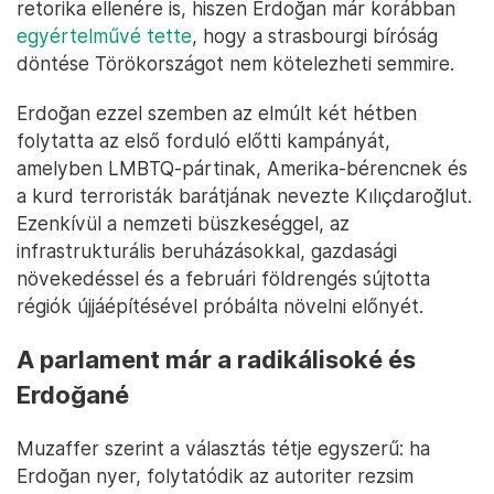
retorika ellenére is, hiszen Erdoğan már korábban
egyértelművé tette
, hogy a strasbourgi bíróság
döntése Törökországot nem kötelezheti semmire.
Erdoğan ezzel szemben az elmúlt két hétben
folytatta az első forduló előtti kampányát,
amelyben LMBTQ-pártinak, Amerika-bérencnek és
a kurd terroristák barátjának nevezte Kılıçdaroğlut.
Ezenkívül a nemzeti büszkeséggel, az
infrastrukturális beruházásokkal, gazdasági
növekedéssel és a februári földrengés sújtotta
régiók újjáépítésével próbálta növelni előnyét.
A parlament már a radikálisoké és
Erdoğané
Muzaffer szerint a választás tétje egyszerű: ha
Erdoğan nyer, folytatódik az autoriter rezsim