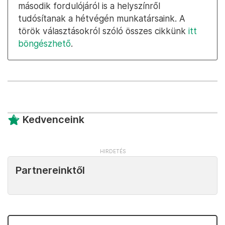
A Telex munkatársai
a május 14-i török
választások
idején Isztambulból és Ankarából
is a helyszínről jelentkeztek. Az első forduló
előtt mindkét oldal aktív támogatói biztosak
voltak a győzelmükben: hogy miként vallottak
Erdoğanról támogatói, azt
ebből az ankarai
kormánypárti tüntetésről készült videóból
tudhatja meg,
itt pedig megismerheti
, miért
várták a győzelmet a főváros ellenzéki
szavazói.
Az elnökválasztás május 28-i, vasárnapi
második fordulójáról is a helyszínről
tudósítanak a hétvégén munkatársaink. A
török választásokról szóló összes cikkünk
itt
böngészhető
.