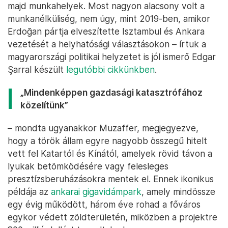
majd munkahelyek. Most nagyon alacsony volt a
munkanélküliség, nem úgy, mint 2019-ben, amikor
Erdoğan pártja elveszítette Isztambul és Ankara
vezetését a helyhatósági választásokon – írtuk a
magyarországi politikai helyzetet is jól ismerő Edgar
Şarral készült
legutóbbi cikkünkben
.
„Mindenképpen gazdasági katasztrófához
közelítünk”
– mondta ugyanakkor Muzaffer, megjegyezve,
hogy a török állam egyre nagyobb összegű hitelt
vett fel Katartól és Kínától, amelyek rövid távon a
lyukak betömködésére vagy felesleges
presztízsberuházásokra mentek el. Ennek ikonikus
példája az
ankarai gigavidámpark
, amely mindössze
egy évig működött, három éve rohad a főváros
egykor védett zöldterületén, miközben a projektre