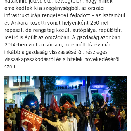
hatalomra jutása óta, kétségtelen, hogy milliók
emelkedtek ki a szegénységből, az ország
infrastruktúrája rengeteget fejlődött – az Isztambul
és Ankara közötti vonat helyenként 250-nel
repeszt, de rengeteg közút, autópálya, repülőtér,
metró is épült az országban. A gazdaság azonban
2014-ben volt a csúcson, az elmúlt tíz év már
inkább a gazdaság visszaeséséről, részleges
visszakapaszkodásról és a hitelek növekedéséről
szólt.