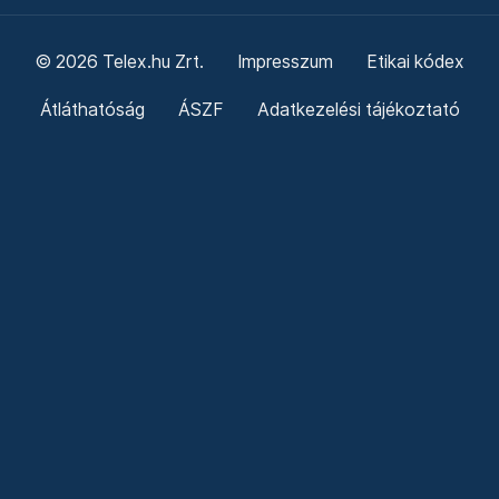
© 2026 Telex.hu Zrt.
Impresszum
Etikai kódex
Átláthatóság
ÁSZF
Adatkezelési tájékoztató
Sütitájékoztató
Süti beállítások
Szabályzatok
Kommentelési szabályzat
Telex Sales