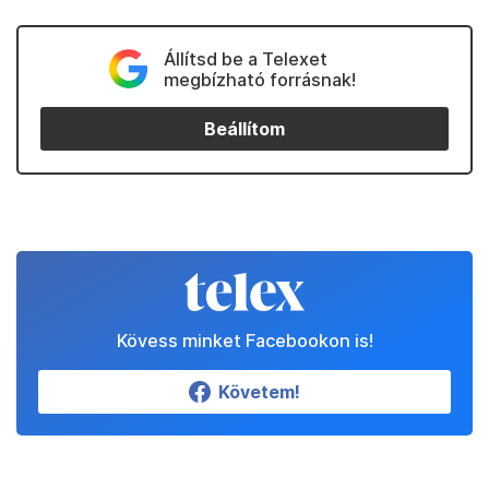
Állítsd be a Telexet
megbízható forrásnak!
Beállítom
Kövess minket Facebookon is!
Követem!