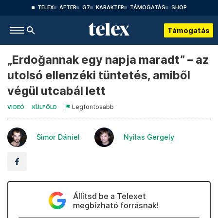
TELEX
AFTER
G7
KARAKTER
TÁMOGATÁS
SHOP
Támogatás
„Erdoğannak egy napja maradt” – az
utolsó ellenzéki tüntetés, amiből
végül utcabál lett
Legfontosabb
VIDEÓ
KÜLFÖLD
Simor Dániel
Nyilas Gergely
Állítsd be a Telexet
megbízható forrásnak!