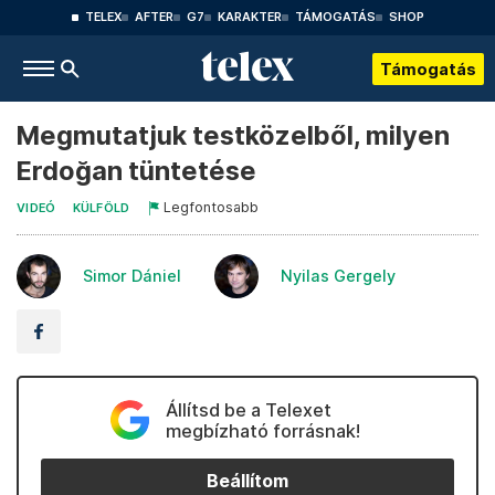
TELEX
AFTER
G7
KARAKTER
TÁMOGATÁS
SHOP
Támogatás
Megmutatjuk testközelből, milyen
Erdoğan tüntetése
Legfontosabb
VIDEÓ
KÜLFÖLD
Simor Dániel
Nyilas Gergely
Állítsd be a Telexet
megbízható forrásnak!
Beállítom