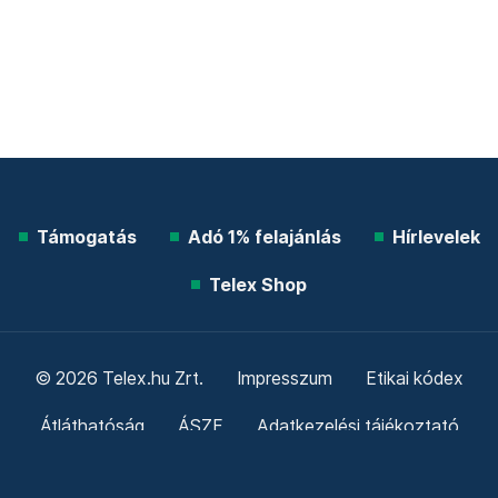
Támogatás
Adó 1% felajánlás
Hírlevelek
Telex Shop
© 2026 Telex.hu Zrt.
Impresszum
Etikai kódex
Átláthatóság
ÁSZF
Adatkezelési tájékoztató
Sütitájékoztató
Süti beállítások
Szabályzatok