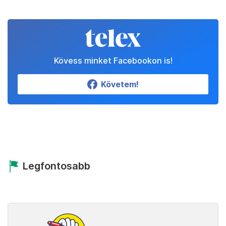
Kövess minket Facebookon is!
Követem!
Legfontosabb