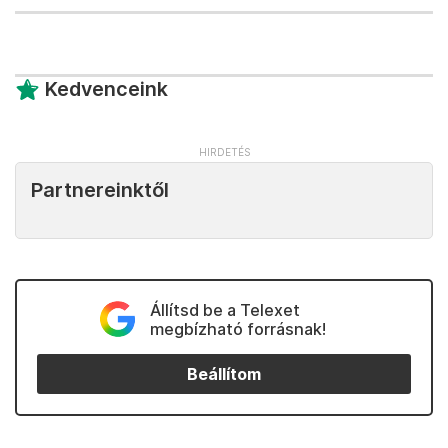
Kedvenceink
Partnereinktől
Állítsd be a Telexet
megbízható forrásnak!
Beállítom