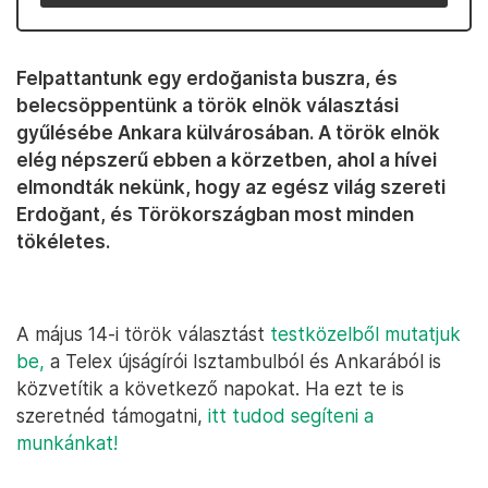
Felpattantunk egy erdoğanista buszra, és
belecsöppentünk a török elnök választási
gyűlésébe Ankara külvárosában. A török elnök
elég népszerű ebben a körzetben, ahol a hívei
elmondták nekünk, hogy az egész világ szereti
Erdoğant, és Törökországban most minden
tökéletes.
A május 14-i török választást
testközelből mutatjuk
be,
a Telex újságírói Isztambulból és Ankarából is
közvetítik a következő napokat. Ha ezt te is
szeretnéd támogatni,
itt tudod segíteni a
munkánkat!