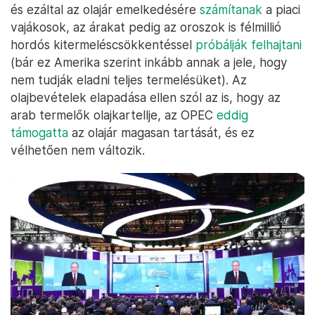
és ezáltal az olajár emelkedésére
számítanak
a piaci
vajákosok, az árakat pedig az oroszok is félmillió
hordós kitermeléscsökkentéssel
próbálják felhajtani
(bár ez Amerika szerint inkább annak a jele, hogy
nem tudják eladni teljes termelésüket). Az
olajbevételek elapadása ellen szól az is, hogy az
arab termelők olajkartellje, az OPEC
eddig
támogatta
az olajár magasan tartását, és ez
vélhetően nem változik.