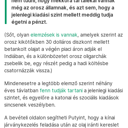
nem tudni, hogy mekkora tartalékai vannak
még az orosz államnak, és azt sem, hogy a
jelenlegi kiadási szint mellett meddig tudja
égetni a pénzt.
(Sőt, olyan
elemzések is vannak
, amelyek szerint az
orosz kikötőkben 30 dolláros diszkont mellett
betankolt olajat a végén piaci áron adják el
Indiában, és a különbözetet orosz oligarchák
zsebelik be, egy részét pedig a hadi költésbe
csatornázzák vissza.)
Mindenesetre a legtöbb elemző szerint néhány
éves távlatban
fenn tudják tartani
a jelenlegi kiadási
szintet, és egyelőre a katonai és szociális kiadások
sincsenek veszélyben.
A bevételi oldalon segítheti Putyint, hogy a kínai
járványkezelés feladása után az olaj iránti kereslet