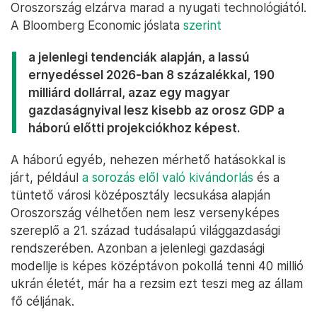
Oroszország elzárva marad a nyugati technológiától.
A Bloomberg Economic jóslata
szerint
a jelenlegi tendenciák alapján, a lassú
ernyedéssel 2026-ban 8 százalékkal, 190
milliárd dollárral, azaz egy magyar
gazdaságnyival lesz kisebb az orosz GDP a
háború előtti projekciókhoz képest.
A háború egyéb, nehezen mérhető hatásokkal is
járt, például
a sorozás elől való kivándorlás
és a
tüntető városi középosztály lecsukása alapján
Oroszország vélhetően nem lesz versenyképes
szereplő a 21. század tudásalapú világgazdasági
rendszerében. Azonban a jelenlegi gazdasági
modellje is képes középtávon pokollá tenni 40 millió
ukrán életét, már ha a rezsim ezt teszi meg az állam
fő céljának.