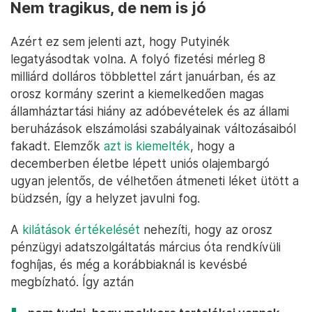
Nem tragikus, de nem is jó
Azért ez sem jelenti azt, hogy Putyinék
legatyásodtak volna. A folyó fizetési mérleg 8
milliárd dolláros többlettel zárt januárban, és az
orosz kormány szerint a kiemelkedően magas
államháztartási hiány az adóbevételek és az állami
beruházások elszámolási szabályainak változásaiból
fakadt. Elemzők
azt is kiemelték
, hogy a
decemberben életbe lépett uniós olajembargó
ugyan jelentős, de vélhetően átmeneti léket ütött a
büdzsén, így a helyzet javulni fog.
A
kilátások értékelését
nehezíti, hogy az orosz
pénzügyi adatszolgáltatás március óta rendkívüli
foghíjas, és még a korábbiaknál is kevésbé
megbízható. Így aztán