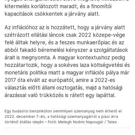
kitermelés korlátozott maradt, és a finomítói
kapacitások csökkentek a járvány alatt.
Az inflációhoz az is hozzátett, hogy a járvány alatt
szétrázott ellátási láncok csak 2022 közepe-vége
felé álltak helyre, és a feszes munkaerőpiac és az
abból fakadó béremelési kényszer a szolgáltatások
árait is megnyomta. A magyar kontextushoz pedig
hozzátartozik, hogy a sokéves laza költségvetési és
monetáris politika miatt a magyar inflációs pálya már
2017 óta elvált az európaitól, amire a 2022-es
választás előtti állami osztogatás, majd a hatósági
árazással való trükközés is rátett egy lapáttal.