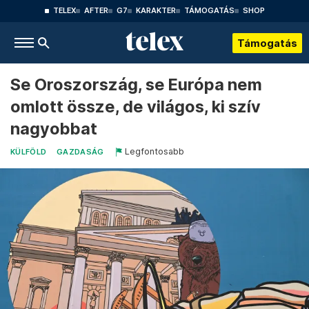
TELEX
AFTER
G7
KARAKTER
TÁMOGATÁS
SHOP
Támogatás
Se Oroszország, se Európa nem
omlott össze, de világos, ki szív
nagyobbat
Legfontosabb
KÜLFÖLD
GAZDASÁG