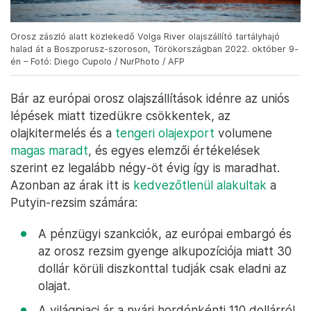
Orosz zászló alatt közlekedő Volga River olajszállító tartályhajó
halad át a Boszporusz-szoroson, Törökországban 2022. október 9-
én – Fotó: Diego Cupolo / NurPhoto / AFP
Bár az európai orosz olajszállítások idénre az uniós
lépések miatt tizedükre csökkentek, az
olajkitermelés és a
tengeri olajexport
volumene
magas maradt
, és egyes elemzői értékelések
szerint ez legalább négy-öt évig így is maradhat.
Azonban az árak itt is
kedvezőtlenül alakultak
a
Putyin-rezsim számára:
A pénzügyi szankciók, az európai embargó és
az orosz rezsim gyenge alkupozíciója miatt 30
dollár körüli diszkonttal tudják csak eladni az
olajat.
A világpiaci ár a nyári hordónkénti 110 dollárról