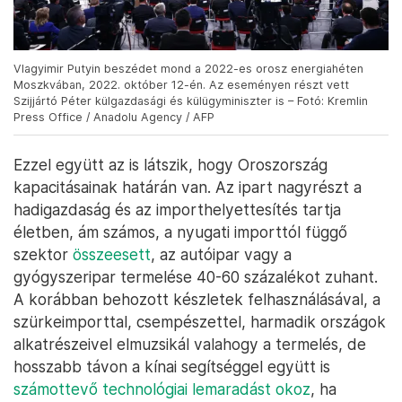
Vlagyimir Putyin beszédet mond a 2022-es orosz energiahéten
Moszkvában, 2022. október 12-én. Az eseményen részt vett
Szijjártó Péter külgazdasági és külügyminiszter is – Fotó: Kremlin
Press Office / Anadolu Agency / AFP
Ezzel együtt az is látszik, hogy Oroszország
kapacitásainak határán van. Az ipart nagyrészt a
hadigazdaság és az importhelyettesítés tartja
életben, ám számos, a nyugati importtól függő
szektor
összeesett
, az autóipar vagy a
gyógyszeripar termelése 40-60 százalékot zuhant.
A korábban behozott készletek felhasználásával, a
szürkeimporttal, csempészettel, harmadik országok
alkatrészeivel elmuzsikál valahogy a termelés, de
hosszabb távon a kínai segítséggel együtt is
számottevő technológiai lemaradást okoz
, ha