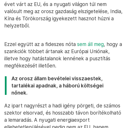
évet várt az EU, és a nyugati világon túl nem
valósult meg az orosz gazdaság elszigetelése, India,
Kína és Törökország igyekezett hasznot húzni a
helyzetből.
Ezzel együtt az a fideszes nóta
sem áll meg
, hogy a
szankciók többet ártanak az Európai Uniónak,
illetve hogy hatástalanok lennének a pusztítás
megfékezését illetően.
Az orosz állam bevételei visszaestek,
tartalékai apadnak, a háború költségei
nőnek.
Az ipart nagyrészt a hadi igény pörgeti, de számos
szektor elsorvad, és hosszabb távon borítékolható
a lemaradás. A nyugati energiaexport
ellehetetlenülésével pedig nem az EU, hanem