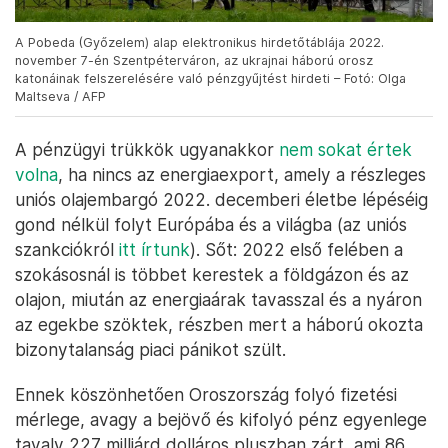
A Pobeda (Győzelem) alap elektronikus hirdetőtáblája 2022.
november 7-én Szentpéterváron, az ukrajnai háború orosz
katonáinak felszerelésére való pénzgyűjtést hirdeti – Fotó: Olga
Maltseva / AFP
A pénzügyi trükkök ugyanakkor
nem sokat értek
volna
, ha nincs az energiaexport, amely a részleges
uniós olajembargó 2022. decemberi életbe lépéséig
gond nélkül folyt Európába és a világba (az uniós
szankciókról
itt írtunk
). Sőt: 2022 első felében a
szokásosnál is többet kerestek a földgázon és az
olajon, miután az energiaárak tavasszal és a nyáron
az egekbe szöktek, részben mert a háború okozta
bizonytalanság piaci pánikot szült.
Ennek köszönhetően Oroszország folyó fizetési
mérlege, avagy a bejövő és kifolyó pénz egyenlege
tavaly 227 milliárd dolláros pluszban zárt, ami 86