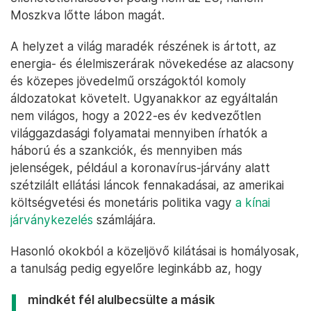
Moszkva lőtte lábon magát.
A helyzet a világ maradék részének is ártott, az
energia- és élelmiszerárak növekedése az alacsony
és közepes jövedelmű országoktól komoly
áldozatokat követelt. Ugyanakkor az egyáltalán
nem világos, hogy a 2022-es év kedvezőtlen
világgazdasági folyamatai mennyiben írhatók a
háború és a szankciók, és mennyiben más
jelenségek, például a koronavírus-járvány alatt
szétzilált ellátási láncok fennakadásai, az amerikai
költségvetési és monetáris politika vagy
a kínai
járványkezelés
számlájára.
Hasonló okokból a közeljövő kilátásai is homályosak,
a tanulság pedig egyelőre leginkább az, hogy
mindkét fél alulbecsülte a másik