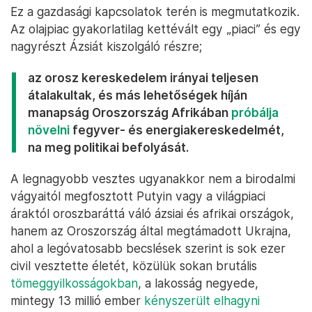
Az EU vezetői szerint ennek oka, hogy Moszkva
fegyverként használja az agrárexportot. Ám egyes
felmérések szerint az Európát és Amerikát nem az
emberi jogok védelmezőjeként, hanem
gyarmatosítóként és agresszorként ismerő „globális
dél” országaiban
rekordokat dönt
az orosz- és
Kína-barátság, ahogy Magyarországon is
elég
jelentős szimpátiát sikerült kelteni
a kormánypárti
szavazók körében a gaz NATO és az EU által
elnyomott szegény Oroszországocskának.
Ez a gazdasági kapcsolatok terén is megmutatkozik.
Az olajpiac gyakorlatilag kettévált egy „piaci” és egy
nagyrészt Ázsiát kiszolgáló részre;
az orosz kereskedelem irányai teljesen
átalakultak, és más lehetőségek híján
manapság Oroszország Afrikában
próbálja