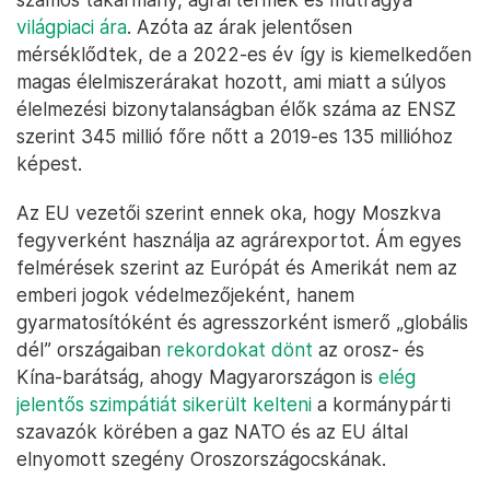
helyen áramellátási problémákat, az ipari termelés
és így az export visszaesését, a jövedelmek
csökkenését jelentette.
Hasonlóan súlyos humanitárius
következményekkel
járt
, hogy az inváziót követően – a jelentős ukrán
agrárexport ellehetetlenülése (Oroszország és
Ukrajna tavaly nyáron
megállapodást kötött
az
ENSZ-szel és Törökországgal az ukrán tengeri
agrárexport részleges helyreállításáról) és az orosz
exporttal kapcsolatos bizonytalanság miatt – elszállt
számos takarmány, agrártermék és műtrágya
világpiaci ára
. Azóta az árak jelentősen
mérséklődtek, de a 2022-es év így is kiemelkedően
magas élelmiszerárakat hozott, ami miatt a súlyos
élelmezési bizonytalanságban élők száma az ENSZ
szerint 345 millió főre nőtt a 2019-es 135 millióhoz
képest.