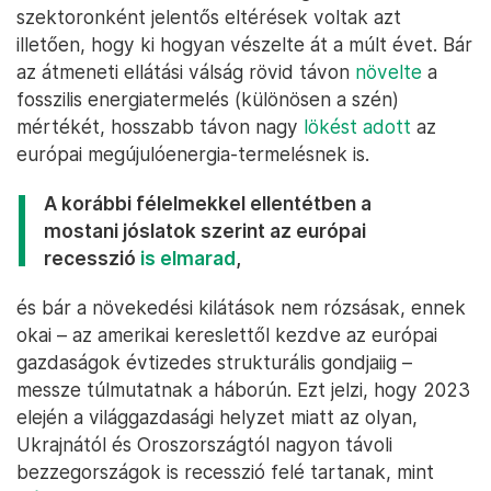
az időjárási helyzet, illetve beindul-e a kínai
kereslet, ami felnyomja az árakat.
Európa alkalmazkodik, a fejlődő
országok szívnak
Az európai ipar gyorsan alkalmazkodni tudott a
helyzethez, a beharangozott leépülés helyett
tavaly jelentős gázfogyasztás-csökkentés mellett
többet termelt
, mint akár a koronavírus-járvány
előtt, akár 2021-ben – bár országonként és
szektoronként jelentős eltérések voltak azt
illetően, hogy ki hogyan vészelte át a múlt évet. Bár
az átmeneti ellátási válság rövid távon
növelte
a
fosszilis energiatermelés (különösen a szén)
mértékét, hosszabb távon nagy
lökést adott
az
európai megújulóenergia-termelésnek is.