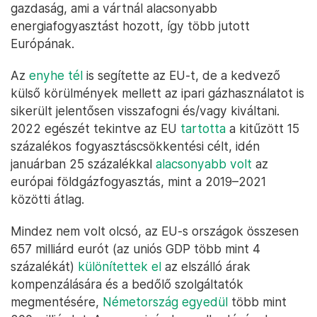
gazdaság, ami a vártnál alacsonyabb
energiafogyasztást hozott, így több jutott
Európának.
Az
enyhe tél
is segítette az EU-t, de a kedvező
külső körülmények mellett az ipari gázhasználatot is
sikerült jelentősen visszafogni és/vagy kiváltani.
2022 egészét tekintve az EU
tartotta
a kitűzött 15
százalékos fogyasztáscsökkentési célt, idén
januárban 25 százalékkal
alacsonyabb volt
az
európai földgázfogyasztás, mint a 2019–2021
közötti átlag.
Mindez nem volt olcsó, az EU-s országok összesen
657 milliárd eurót (az uniós GDP több mint 4
százalékát)
különítettek el
az elszálló árak
kompenzálására és a bedőlő szolgáltatók
megmentésére,
Németország egyedül
több mint