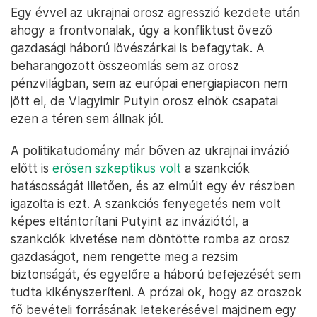
Egy évvel az ukrajnai orosz agresszió kezdete után
ahogy a frontvonalak, úgy a konfliktust övező
gazdasági háború lövészárkai is befagytak. A
beharangozott összeomlás sem az orosz
pénzvilágban, sem az európai energiapiacon nem
jött el, de Vlagyimir Putyin orosz elnök csapatai
ezen a téren sem állnak jól.
A politikatudomány már bőven az ukrajnai invázió
előtt is
erősen szkeptikus volt
a szankciók
hatásosságát illetően, és az elmúlt egy év részben
igazolta is ezt. A szankciós fenyegetés nem volt
képes eltántorítani Putyint az inváziótól, a
szankciók kivetése nem döntötte romba az orosz
gazdaságot, nem rengette meg a rezsim
biztonságát, és egyelőre a háború befejezését sem
tudta kikényszeríteni. A prózai ok, hogy az oroszok
fő bevételi forrásának letekerésével majdnem egy