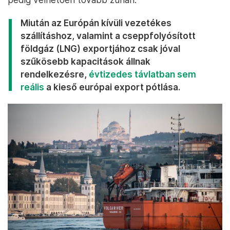
Miután az Európán kívüli vezetékes
szállításhoz, valamint a cseppfolyósított
földgáz (LNG) exportjához csak jóval
szűkösebb kapacitások állnak
rendelkezésre,
évtizedes távlatban sem
reális
a kieső európai export pótlása.