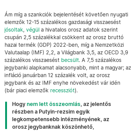
Ám míg a szankciók bejelentését követően nyugati
elemzők 12-15 százalékos gazdasági visszaesést
jósoltak
,
végül
a hivatalos orosz adatok szerint
csupán 2,5 százalékkal csökkent az orosz bruttó
hazai termék (GDP) 2022-ben, míg a Nemzetközi
Valutaalap (IMF) 2,2, a Világbank 3,5, az OECD 3,9
százalékos visszaesést
becsült
. A 7,5 százalékos
jegybanki alapkamat alacsonyabb, mint a magyar; az
infláció januárban 12 százalék volt, az orosz
jegybank és az IMF enyhe növekedést vár idén
(bár piaci elemzők
recessziót
).
Hogy
nem lett összeomlás
, az jelentős
részben a Putyin-rezsim egyik
legkompetensebb intézményének, az
orosz jegybanknak köszönhető,