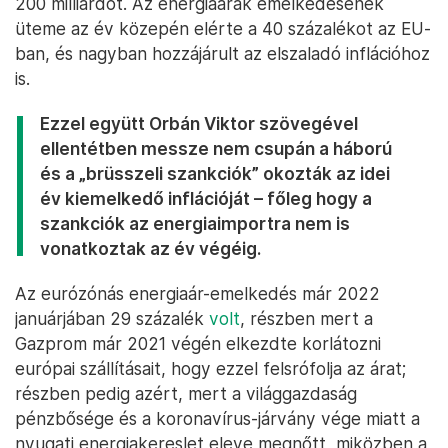
200 milliárdot. Az energiaárak emelkedésének
üteme az év közepén elérte a 40 százalékot az EU-
ban, és nagyban hozzájárult az elszaladó inflációhoz
is.
Ezzel együtt Orbán Viktor szövegével
ellentétben messze nem csupán a háború
és a „brüsszeli szankciók” okozták az idei
év kiemelkedő inflációját – főleg hogy a
szankciók az energiaimportra nem is
vonatkoztak az év végéig.
Az eurózónás energiaár-emelkedés már 2022
januárjában 29 százalék
volt
, részben mert a
Gazprom már 2021 végén elkezdte korlátozni
európai szállításait, hogy ezzel felsrófolja az árat;
részben pedig azért, mert a világgazdaság
pénzbősége és a koronavírus-járvány vége miatt a
nyugati energiakereslet eleve megnőtt, miközben a