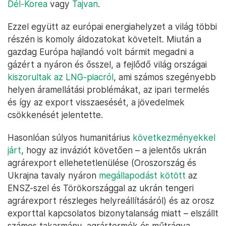
A korábbi félelmekkel ellentétben a
mostani jóslatok szerint az európai
recesszió
is elmarad
,
és bár a növekedési kilátások nem rózsásak, ennek
okai – az amerikai kereslettől kezdve az európai
gazdaságok évtizedes strukturális gondjaiig –
messze túlmutatnak a háborún. Ezt jelzi, hogy 2023
elején a világgazdasági helyzet miatt az olyan,
Ukrajnától és Oroszországtól nagyon távoli
bezzegországok is recesszió felé tartanak, mint
Dél-Korea
vagy
Tajvan
.
Ezzel együtt az európai energiahelyzet a világ többi
részén is komoly áldozatokat követelt. Miután a
gazdag Európa hajlandó volt bármit megadni a
gázért a nyáron és ősszel, a fejlődő világ országai
kiszorultak az LNG-piacról
, ami számos szegényebb