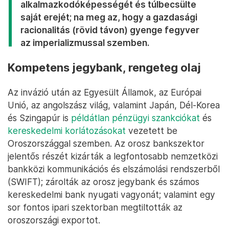
alkalmazkodóképességét és túlbecsülte
saját erejét; na meg az, hogy a gazdasági
racionalitás (rövid távon) gyenge fegyver
az imperializmussal szemben.
Kompetens jegybank, rengeteg olaj
Az invázió után az Egyesült Államok, az Európai
Unió, az angolszász világ, valamint Japán, Dél-Korea
és Szingapúr is
példátlan pénzügyi szankciókat
és
kereskedelmi korlátozásokat
vezetett be
Oroszországgal szemben. Az orosz bankszektor
jelentős részét kizárták a legfontosabb nemzetközi
bankközi kommunikációs és elszámolási rendszerből
(SWIFT); zárolták az orosz jegybank és számos
kereskedelmi bank nyugati vagyonát; valamint egy
sor fontos ipari szektorban megtiltották az
oroszországi exportot.