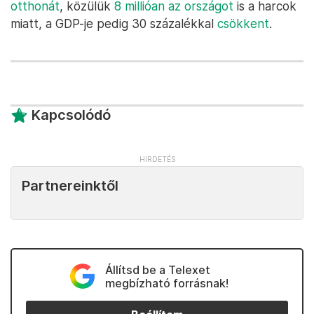
növelni
fegyver- és energiakereskedelmét,
na meg politikai befolyását.
A legnagyobb vesztes ugyanakkor nem a birodalmi
vágyaitól megfosztott Putyin vagy a világpiaci
áraktól oroszbaráttá váló ázsiai és afrikai országok,
hanem az Oroszország által megtámadott Ukrajna,
ahol a legóvatosabb becslések szerint is sok ezer
civil vesztette életét, közülük sokan brutális
tömeggyilkosságokban
, a lakosság negyede,
mintegy 13 millió ember
kényszerült elhagyni
otthonát
, közülük
8 millióan az országot
is a harcok
miatt, a GDP-je pedig 30 százalékkal
csökkent
.
Kapcsolódó