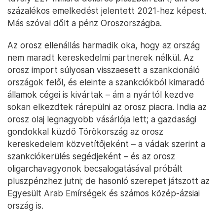
százalékos emelkedést jelentett 2021-hez képest.
Más szóval dőlt a pénz Oroszországba.
Az orosz ellenállás harmadik oka, hogy az ország
nem maradt kereskedelmi partnerek nélkül. Az
orosz import súlyosan visszaesett a szankcionáló
országok felől, és eleinte a szankciókból kimaradó
államok cégei is kivártak – ám a nyártól kezdve
sokan elkezdtek rárepülni az orosz piacra. India az
orosz olaj legnagyobb vásárlója lett; a gazdasági
gondokkal küzdő Törökország az orosz
kereskedelem közvetítőjeként – a vádak szerint a
szankciókerülés segédjeként – és az orosz
oligarchavagyonok becsalogatásával próbált
pluszpénzhez jutni; de hasonló szerepet játszott az
Egyesült Arab Emírségek és számos közép-ázsiai
ország is.