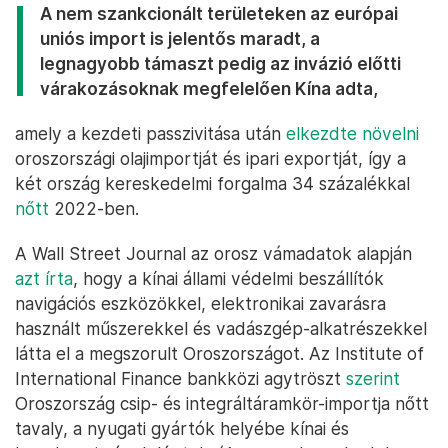
A nem szankcionált területeken az európai
uniós import is jelentős maradt, a
legnagyobb támaszt pedig az invázió előtti
várakozásoknak megfelelően Kína adta,
amely a kezdeti passzivitása után
elkezdte növelni
oroszországi olajimportját és ipari exportját, így a
két ország kereskedelmi forgalma 34 százalékkal
nőtt
2022-ben.
A Wall Street Journal az orosz vámadatok alapján
azt írta
, hogy a kínai állami védelmi beszállítók
navigációs eszközökkel, elektronikai zavarásra
használt műszerekkel és vadászgép-alkatrészekkel
látta el a megszorult Oroszországot. Az Institute of
International Finance bankközi agytröszt
szerint
Oroszország csip- és integráltáramkör-importja nőtt
tavaly, a nyugati gyártók helyébe kínai és