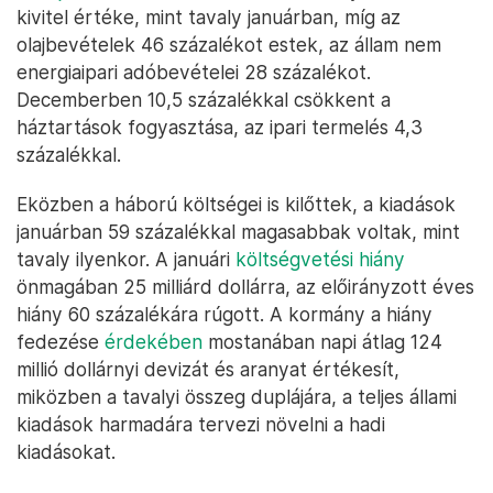
kivitel értéke, mint tavaly januárban, míg az
olajbevételek 46 százalékot estek, az állam nem
energiaipari adóbevételei 28 százalékot.
Decemberben 10,5 százalékkal csökkent a
háztartások fogyasztása, az ipari termelés 4,3
százalékkal.
Eközben a háború költségei is kilőttek, a kiadások
januárban 59 százalékkal magasabbak voltak, mint
tavaly ilyenkor. A januári
költségvetési hiány
önmagában 25 milliárd dollárra, az előirányzott éves
hiány 60 százalékára rúgott. A kormány a hiány
fedezése
érdekében
mostanában napi átlag 124
millió dollárnyi devizát és aranyat értékesít,
miközben a tavalyi összeg duplájára, a teljes állami
kiadások harmadára tervezi növelni a hadi
kiadásokat.