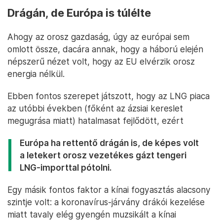
Drágán, de Európa is túlélte
Ahogy az orosz gazdaság, úgy az európai sem
omlott össze, dacára annak, hogy a háború elején
népszerű nézet volt, hogy az EU elvérzik orosz
energia nélkül.
Ebben fontos szerepet játszott, hogy az LNG piaca
az utóbbi években (főként az ázsiai kereslet
megugrása miatt) hatalmasat fejlődött, ezért
Európa ha rettentő drágán is, de képes volt
a letekert orosz vezetékes gázt tengeri
LNG-importtal pótolni.
Egy másik fontos faktor a kínai fogyasztás alacsony
szintje volt: a koronavírus-járvány drákói kezelése
miatt tavaly elég gyengén muzsikált a kínai