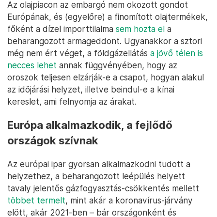
Egy budaörsi benzinkúton semmilyen üzemanyag nem érhető el
2022. december 7-én, a hatósági üzemanyagárról a piaci árra
történő átállás idején – Fotó: Melegh Noémi Napsugár / Telex
Az olajpiacon az embargó nem okozott gondot
Európának, és (egyelőre) a finomított olajtermékek,
főként a dízel importtilalma
sem hozta el
a
beharangozott armageddont. Ugyanakkor a sztori
még nem ért véget, a földgázellátás
a jövő télen is
necces lehet
annak függvényében, hogy az
oroszok teljesen elzárják-e a csapot, hogyan alakul