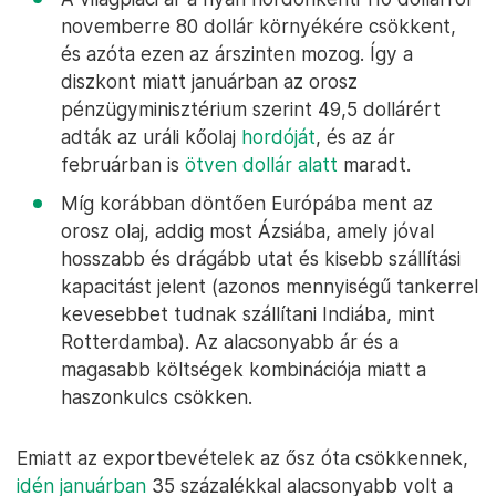
novemberre 80 dollár környékére csökkent,
és azóta ezen az árszinten mozog. Így a
diszkont miatt januárban az orosz
pénzügyminisztérium szerint 49,5 dollárért
adták az uráli kőolaj
hordóját
, és az ár
februárban is
ötven dollár alatt
maradt.
Míg korábban döntően Európába ment az
orosz olaj, addig most Ázsiába, amely jóval
hosszabb és drágább utat és kisebb szállítási
kapacitást jelent (azonos mennyiségű tankerrel
kevesebbet tudnak szállítani Indiába, mint
Rotterdamba). Az alacsonyabb ár és a
magasabb költségek kombinációja miatt a
haszonkulcs csökken.
Emiatt az exportbevételek az ősz óta csökkennek,
idén januárban
35 százalékkal alacsonyabb volt a