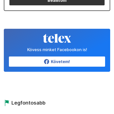
Partnereinktől
Állítsd be a Telexet
megbízható forrásnak!
Beállítom