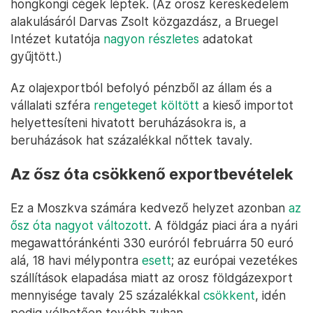
hongkongi cégek léptek. (Az orosz kereskedelem
alakulásáról Darvas Zsolt közgazdász, a Bruegel
Intézet kutatója
nagyon részletes
adatokat
gyűjtött.)
Az olajexportból befolyó pénzből az állam és a
vállalati szféra
rengeteget költött
a kieső importot
helyettesíteni hivatott beruházásokra is, a
beruházások hat százalékkal nőttek tavaly.
Az ősz óta csökkenő exportbevételek
Ez a Moszkva számára kedvező helyzet azonban
az
ősz óta nagyot változott
. A földgáz piaci ára a nyári
megawattóránkénti 330 euróról februárra 50 euró
alá, 18 havi mélypontra
esett
; az európai vezetékes
szállítások elapadása miatt az orosz földgázexport
mennyisége tavaly 25 százalékkal
csökkent
, idén
pedig vélhetően tovább zuhan.