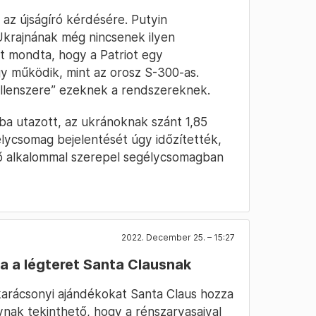
 az újságíró kérdésére. Putyin
Ukrajnának még nincsenek ilyen
t mondta, hogy a Patriot egy
y működik, mint az orosz S-300-as.
ellenszere” ezeknek a rendszereknek.
a utazott, az ukránoknak szánt 1,85
gélycsomag bejelentését úgy időzítették,
ső alkalommal szerepel segélycsomagban
2022. December 25. – 15:27
a a légteret Santa Clausnak
arácsonyi ajándékokat Santa Claus hozza
nak tekinthető, hogy a rénszarvasaival