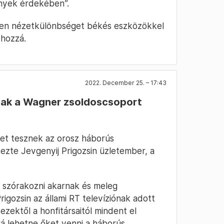
nyek érdekében”.
nden nézetkülönbséget békés eszközökkel
 hozzá.
2022. December 25. – 17:43
knak a Wagner zsoldoscsoport
et tesznek az orosz háborús
zte Jevgenyij Prigozsin üzletember, a
 szórakozni akarnak és meleg
ozsin az állami RT televíziónak adott
ezektől a honfitársaitól mindent el
 rá lehetne őket venni a háborús