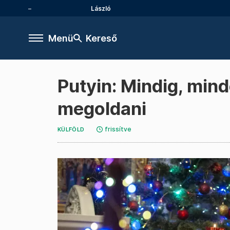
László
Menü
Kereső
Putyin: Mindig, min
megoldani
frissítve
KÜLFÖLD