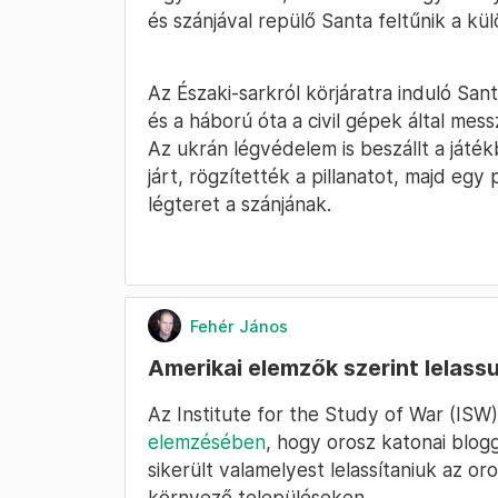
és szánjával repülő Santa feltűnik a k
Az Északi-sarkról körjáratra induló Sant
és a háború óta a civil gépek által mess
Az ukrán légvédelem is beszállt a játé
járt, rögzítették a pillanatot, majd egy
légteret a szánjának.
Fehér János
Amerikai elemzők szerint lelass
Az Institute for the Study of War (ISW
elemzésében
, hogy orosz katonai blog
sikerült valamelyest lelassítaniuk az o
környező településeken.