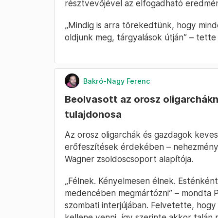
résztvevőjével az elfogadható eredmé
„Mindig is arra törekedtünk, hogy mi
oldjunk meg, tárgyalások útján” – tette
Bakró-Nagy Ferenc
Beolvasott az orosz oligarchá
tulajdonosa
Az orosz oligarchák és gazdagok keves
erőfeszítések érdekében – nehezménye
Wagner zsoldoscsoport alapítója.
„Félnek. Kényelmesen élnek. Esténként
medencében megmártózni” – mondta Prig
szombati interjújában. Felvetette, hogy 
kellene venni, így szerinte akkor talán