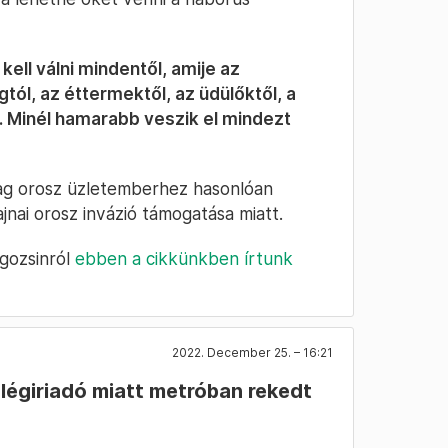
kell válni mindentől, amije az
tól, az éttermektől, az üdülőktől, a
 Minél hamarabb veszik el mindezt
dag orosz üzletemberhez hasonlóan
ajnai orosz invázió támogatása miatt.
igozsinról
ebben a cikkünkben írtunk
2022. December 25. – 16:21
légiriadó miatt metróban rekedt