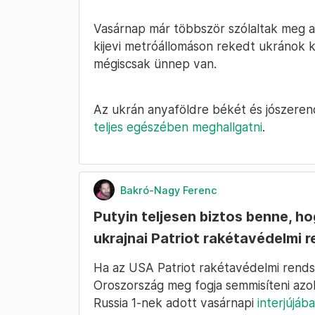
Vasárnap már többször szólaltak meg a 
kijevi metróállomáson rekedt ukránok 
mégiscsak ünnep van.
Az ukrán anyaföldre békét és jószere
teljes egészében meghallgatni
.
Bakró-Nagy Ferenc
Putyin teljesen biztos benne, h
ukrajnai Patriot rakétavédelmi 
Ha az USA Patriot rakétavédelmi rends
Oroszország meg fogja semmisíteni azoka
Russia 1-nek adott vasárnapi
interjújáb