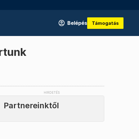
Belépés
Támogatás
rtunk
Partnereinktől