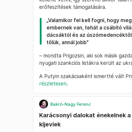
erőfeszítések támogatására.
„Valamikor fel kell fogni, hogy meg 
embernek van, tehát a csábító világ
dácsáktól és az úszómedencéktől.
tőlük, annál jobb”
– mondta Prigozsin, aki sok másik gaz
nyugati szankciós listákra került az ukr
A Putyin szakácsaként ismertté vált Pr
részletesen
.
Bakró-Nagy Ferenc
Karácsonyi dalokat énekelnek a 
kijeviek