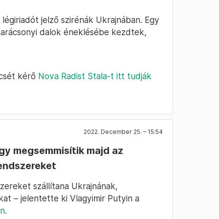
légiriadót jelző szirénák Ukrajnában. Egy
karácsonyi dalok éneklésébe kezdtek,
ncsét kérő
Nova Radist Stala-t itt tudják
2022. December 25. – 15:54
ogy megsemmisítik majd az
rendszereket
zereket szállítana Ukrajnának,
t – jelentette ki Vlagyimir Putyin a
an
.