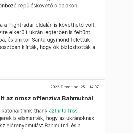
ülönböző repüléskövető oldalakon.
a a Flightradar oldalán is követhető volt,
zire elkerült ukrán légtérben is feltűnt.
kba, és amikor Santa úgymond felettük
 posztban kiírták, hogy ők biztosították a
2022. December 25. – 14:07
ult az orosz offenzíva Bahmutnál
) katonai think-thank
azt írta friss
gerek is elismerték, hogy az ukránoknak
rosz előrenyomulást Bahmutnál és a