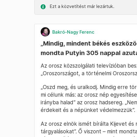
Ezt a közvetítést már lezártuk.
Bakró-Nagy Ferenc
„Mindig, mindent békés eszközö
mondta Putyin 305 nappal azutá
Az orosz közszolgálati televízióban bes
„Oroszországot, a történelmi Oroszorsz
„Oszd meg, és uralkodj. Mindig erre tör
mi célunk más: az orosz nép egyesítése”
irányba halad” az orosz hadsereg. „Nem
érdekeit és a népünket védelmezzük”.
Az orosz elnök ismét bírálta Kijevet és 
tárgyalásokat”. Ő viszont – mint mondta