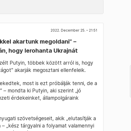
2022. December 25. – 21:51
kkel akartunk megoldani” –
n, hogy lerohanta Ukrajnát
zélt Putyin, többek között arról is, hogy
ágot” akarják megosztani ellenfeleik.
ekedtek, most is ezt próbálják tenni, de a
 – mondta ki Putyin, aki szerint „jó
zeti érdekeinket, állampolgáraink
nyugati szövetségeseit, akik „elutasítják a
 – „kész tárgyalni a folyamat valamennyi