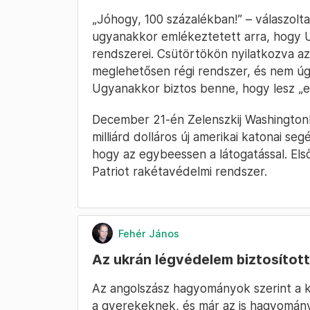
„Jóhogy, 100 százalékban!” – válaszolta
ugyanakkor emlékeztetett arra, hogy 
rendszerei. Csütörtökön nyilatkozva az
meglehetősen régi rendszer, és nem úg
Ugyanakkor biztos benne, hogy lesz „
December 21-én Zelenszkij Washingtonb
milliárd dolláros új amerikai katonai se
hogy az egybeessen a látogatással. El
Patriot rakétavédelmi rendszer.
Fehér János
Az ukrán légvédelem biztosított
Az angolszász hagyományok szerint a k
a gyerekeknek, és már az is hagyomány