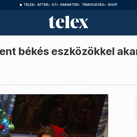
TELEX
AFTER
G7
KARAKTER
TÁMOGATÁS
SHOP
dent békés eszközökkel aka