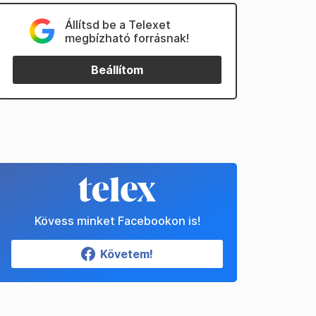
Állítsd be a Telexet
megbízható forrásnak!
Beállítom
Kövess minket Facebookon is!
Követem!