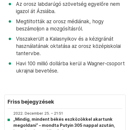
Az orosz labdarúgó szövetség egyelőre nem
igazol át Ázsiába.
Megtiltották az orosz médiának, hogy
beszámoljon a mozgósításról.
Visszakerült a Kalasnyikov és a kézigránát
használatának oktatása az orosz középiskolai
tantervbe.
Havi 100 millió dollárba kerül a Wagner-csoport
ukrajnai bevetése.
Friss bejegyzések
2022. December 25. – 21:51
„Mindig, mindent békés eszközökkel akartunk
megoldani” – mondta Putyin 305 nappal azután,