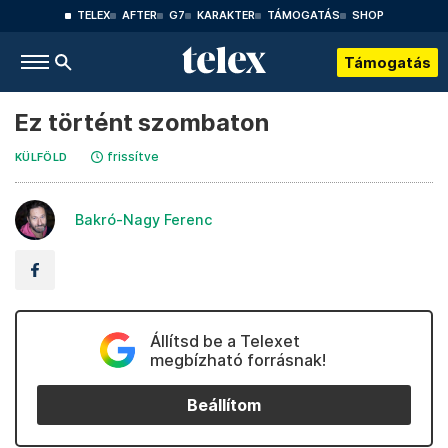
TELEX
AFTER
G7
KARAKTER
TÁMOGATÁS
SHOP
Támogatás
Ez történt szombaton
frissítve
KÜLFÖLD
Bakró-Nagy Ferenc
Állítsd be a Telexet
megbízható forrásnak!
Beállítom