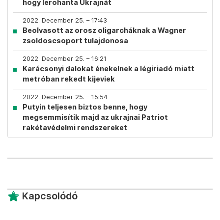
hogy lerohanta Ukrajnát
2022. December 25. – 17:43
Beolvasott az orosz oligarcháknak a Wagner
zsoldoscsoport tulajdonosa
2022. December 25. – 16:21
Karácsonyi dalokat énekelnek a légiriadó miatt
metróban rekedt kijeviek
2022. December 25. – 15:54
Putyin teljesen biztos benne, hogy
megsemmisítik majd az ukrajnai Patriot
rakétavédelmi rendszereket
Kapcsolódó