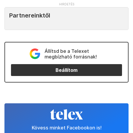
Partnereinktől
Állítsd be a Telexet
megbízható forrásnak!
Beállítom
Kövess minket Facebookon is!