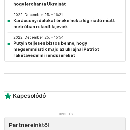
hogy lerohanta Ukrajnát
2022. December 25. – 16:21
Karácsonyi dalokat énekelnek a légiriadó miatt
metróban rekedt kijeviek
2022. December 25. – 15:54
Putyin teljesen biztos benne, hogy
megsemmisítik majd az ukrajnai Patriot
rakétavédelmi rendszereket
Kapcsolódó
Partnereinktől