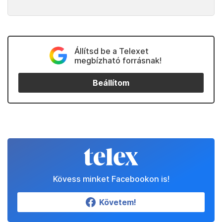
Állítsd be a Telexet
megbízható forrásnak!
Beállítom
Kövess minket Facebookon is!
Követem!