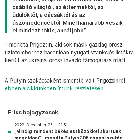
csábító világtól, az éttermektől, az
üdülőktől, a dácsáktól és az
úszómedencéktől. Minél hamarabb veszik
el mindezt tőlük, annál jobb”
– mondta Prigozsin, aki sok másik gazdag orosz
üzletemberhez hasonlóan nyugati szankciós listákra
került az ukrajnai orosz invázió támogatása miatt.
A Putyin szakácsaként ismertté vált Prigozsinról
ebben a cikkünkben írtunk részletesen
.
Friss bejegyzések
2022. December 25. – 21:51
„Mindig, mindent békés eszközökkel akartunk
megoldani” – mondta Putyin 305 nappal azután,