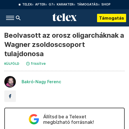
TELEX
AFTER
G7
KARAKTER
TÁMOGATÁS
SHOP
Támogatás
Beolvasott az orosz oligarcháknak a
Wagner zsoldoscsoport
tulajdonosa
frissítve
KÜLFÖLD
Bakró-Nagy Ferenc
Állítsd be a Telexet
megbízható forrásnak!