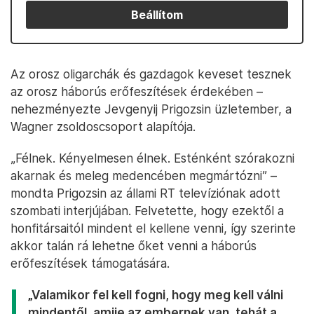
Beállítom
Az orosz oligarchák és gazdagok keveset tesznek
az orosz háborús erőfeszítések érdekében –
nehezményezte Jevgenyij Prigozsin üzletember, a
Wagner zsoldoscsoport alapítója.
„Félnek. Kényelmesen élnek. Esténként szórakozni
akarnak és meleg medencében megmártózni” –
mondta Prigozsin az állami RT televíziónak adott
szombati interjújában. Felvetette, hogy ezektől a
honfitársaitól mindent el kellene venni, így szerinte
akkor talán rá lehetne őket venni a háborús
erőfeszítések támogatására.
„Valamikor fel kell fogni, hogy meg kell válni
mindentől, amije az embernek van, tehát a