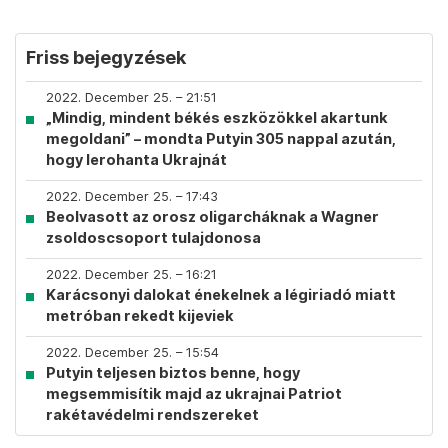
Friss bejegyzések
2022. December 25. – 21:51
„Mindig, mindent békés eszközökkel akartunk
megoldani” – mondta Putyin 305 nappal azután,
hogy lerohanta Ukrajnát
2022. December 25. – 17:43
Beolvasott az orosz oligarcháknak a Wagner
zsoldoscsoport tulajdonosa
2022. December 25. – 16:21
Karácsonyi dalokat énekelnek a légiriadó miatt
metróban rekedt kijeviek
2022. December 25. – 15:54
Putyin teljesen biztos benne, hogy
megsemmisítik majd az ukrajnai Patriot
rakétavédelmi rendszereket