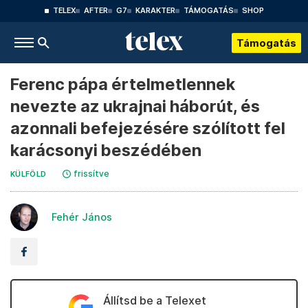
TELEX
AFTER
G7
KARAKTER
TÁMOGATÁS
SHOP
Támogatás
Ferenc pápa értelmetlennek
nevezte az ukrajnai háborút, és
azonnali befejezésére szólított fel
karácsonyi beszédében
frissítve
KÜLFÖLD
Fehér János
Állítsd be a Telexet