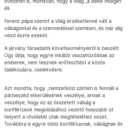
övezetet is, mondván, hogy a világ „a béke ínségét”
éli.
Ferenc pápa szerint a világ érzéketlenné vált a
válságokkal és a szenvedéssel szemben, és már alig
veszi észre ezeket.
A járvány társadalmi következményeiről is beszélt.
Úgy látja, hogy egyre inkább visszahúzódóak az
emberek, nem tesznek erőfeszítést a közös
találkozásra, cselekvésre.
Azt mondta, hogy „nemzetközi szinten is fennáll a
párbeszéd elkerülésének veszélye, annak a
veszélye, hogy ez az összetett válság a
konfliktusok megoldásához vezető hosszabb út
helyett a rövidebb utak megtételéhez vezet.
Továbbra is egyre több konfliktusnak, válságnak és