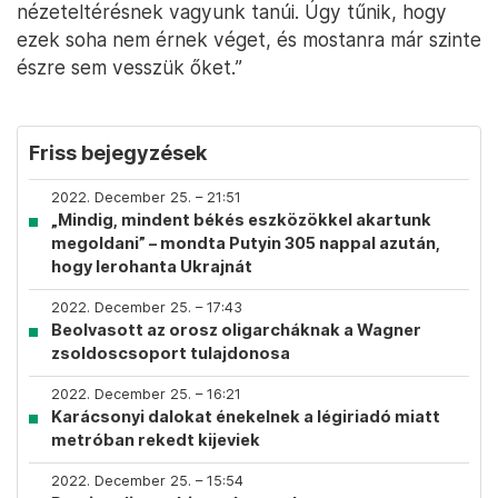
nézeteltérésnek vagyunk tanúi. Úgy tűnik, hogy
ezek soha nem érnek véget, és mostanra már szinte
észre sem vesszük őket.”
Friss bejegyzések
2022. December 25. – 21:51
„Mindig, mindent békés eszközökkel akartunk
megoldani” – mondta Putyin 305 nappal azután,
hogy lerohanta Ukrajnát
2022. December 25. – 17:43
Beolvasott az orosz oligarcháknak a Wagner
zsoldoscsoport tulajdonosa
2022. December 25. – 16:21
Karácsonyi dalokat énekelnek a légiriadó miatt
metróban rekedt kijeviek
2022. December 25. – 15:54