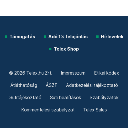
Támogatás
Adó 1% felajánlás
Hírlevelek
Telex Shop
© 2026 Telex.hu Zrt.
Impresszum
Etikai kódex
Átláthatóság
ÁSZF
Adatkezelési tájékoztató
Sütitájékoztató
Süti beállítások
Szabályzatok
Kommentelési szabályzat
Telex Sales