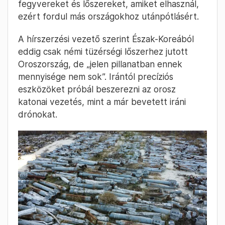
fegyvereket és lőszereket, amiket elhasznál,
ezért fordul más országokhoz utánpótlásért.
A hírszerzési vezető szerint Észak-Koreából
eddig csak némi tüzérségi lőszerhez jutott
Oroszország, de „jelen pillanatban ennek
mennyisége nem sok”. Irántól precíziós
eszközöket próbál beszerezni az orosz
katonai vezetés, mint a már bevetett iráni
drónokat.