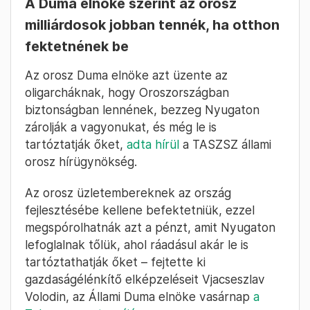
A Duma elnöke szerint az orosz
milliárdosok jobban tennék, ha otthon
fektetnének be
Az orosz Duma elnöke azt üzente az
oligarcháknak, hogy Oroszországban
biztonságban lennének, bezzeg Nyugaton
zárolják a vagyonukat, és még le is
tartóztatják őket,
adta hírül
a TASZSZ állami
orosz hírügynökség.
Az orosz üzletembereknek az ország
fejlesztésébe kellene befektetniük, ezzel
megspórolhatnák azt a pénzt, amit Nyugaton
lefoglalnak tőlük, ahol ráadásul akár le is
tartóztathatják őket – fejtette ki
gazdaságélénkítő elképzeléseit Vjacseszlav
Volodin, az Állami Duma elnöke vasárnap
a