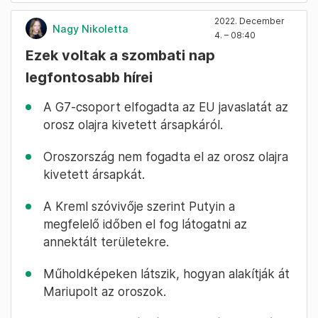
2022. December
Nagy Nikoletta
4. – 08:40
Ezek voltak a szombati nap
legfontosabb hírei
A G7-csoport elfogadta az EU javaslatát az
orosz olajra kivetett ársapkáról.
Oroszország nem fogadta el az orosz olajra
kivetett ársapkát.
A Kreml szóvivője szerint Putyin a
megfelelő időben el fog látogatni az
annektált területekre.
Műholdképeken látszik, hogyan alakítják át
Mariupolt az oroszok.