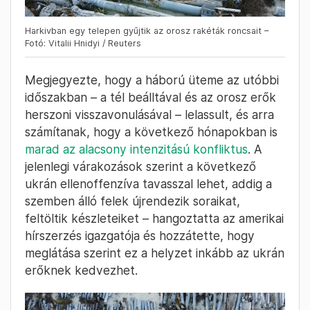
Harkivban egy telepen gyűjtik az orosz rakéták roncsait –
Fotó: Vitalii Hnidyi / Reuters
Megjegyezte, hogy a háború üteme az utóbbi
időszakban – a tél beálltával és az orosz erők
herszoni visszavonulásával – lelassult, és arra
számítanak, hogy a következő hónapokban is
marad az alacsony intenzitású konfliktus
. A
jelenlegi várakozások szerint a következő
ukrán ellenoffenzíva tavasszal lehet, addig a
szemben álló felek újrendezik soraikat,
feltöltik készleteiket – hangoztatta az amerikai
hírszerzés igazgatója és hozzátette, hogy
meglátása szerint ez a helyzet inkább az ukrán
erőknek kedvezhet.