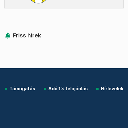
Friss hírek
Támogatás
Adó 1% felajánlás
Hírlevelek
Telex Shop
© 2026 Telex.hu Zrt.
Impresszum
Etikai kódex