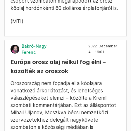
csoport szombaton megállapodott az orosz
kőolaj hordónkénti 60 dolláros árplafonjáról is.
(MTI)
Bakró-Nagy
2022. December
Ferenc
4. – 16:01
Európa orosz olaj nélkül fog élni –
közölték az oroszok
Oroszország nem fogadja el a kőolajára
vonatkozó árkorlátozást, és lehetséges
válaszlépéseket elemzi – közölte a Kreml
szombati kommentárjában. Ezt az álláspontot
Mihail Uljanov, Moszkva bécsi nemzetközi
szervezetekhez delegált nagykövete
szombaton a közösségi médiában is