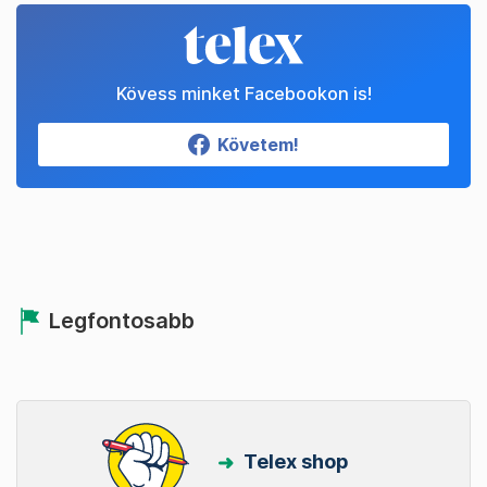
Kövess minket Facebookon is!
Követem!
Legfontosabb
Telex shop