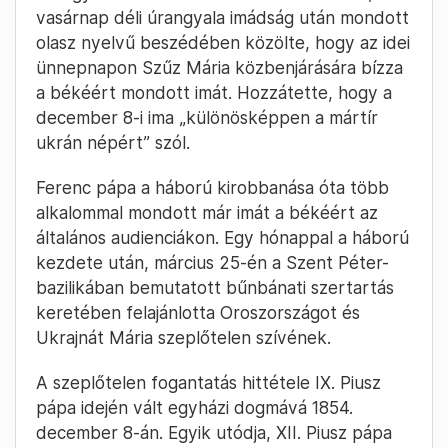
vasárnap déli úrangyala imádság után mondott
olasz nyelvű beszédében közölte, hogy az idei
ünnepnapon Szűz Mária közbenjárására bízza
a békéért mondott imát. Hozzátette, hogy a
december 8-i ima „különösképpen a mártír
ukrán népért” szól.
Ferenc pápa a háború kirobbanása óta több
alkalommal mondott már imát a békéért az
általános audienciákon. Egy hónappal a háború
kezdete után, március 25-én a Szent Péter-
bazilikában bemutatott bűnbánati szertartás
keretében felajánlotta Oroszországot és
Ukrajnát Mária szeplőtelen szívének.
A szeplőtelen fogantatás hittétele IX. Piusz
pápa idején vált egyházi dogmává 1854.
december 8-án. Egyik utódja, XII. Piusz pápa