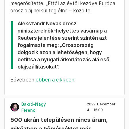
megerősítette. „Ettől az évtől kezdve Európa
orosz olaj nélkül fog élni” – közölte.
Alekszandr Novak orosz
miniszterelnök-helyettes vasárnap a
Reuters jelentése szerint szintén azt
fogalmazta meg: „Oroszország
dolgozik azon a lehetőségen, hogy
betiltsa a nyugati árkorlátozás alá eső
olajszállításokat”.
Bővebben
ebben a cikkben
.
Bakró-Nagy
2022. December
Ferenc
4. – 15:09
500 ukrán településen nincs áram,
miközben a hőmérséklet már