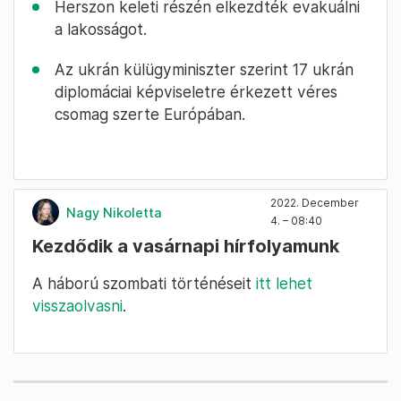
Herszon keleti részén elkezdték evakuálni
a lakosságot.
Az ukrán külügyminiszter szerint 17 ukrán
diplomáciai képviseletre érkezett véres
csomag szerte Európában.
2022. December
Nagy Nikoletta
4. – 08:40
Kezdődik a vasárnapi hírfolyamunk
A háború szombati történéseit
itt lehet
visszaolvasni
.