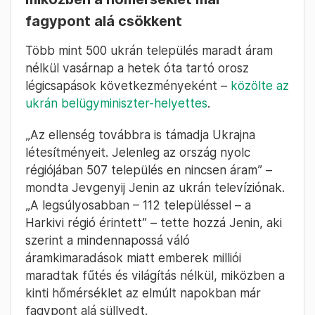
fagypont alá csökkent
Több mint 500 ukrán település maradt áram
nélkül vasárnap a hetek óta tartó orosz
légicsapások következményeként –
közölte az
ukrán belügyminiszter-helyettes
.
„Az ellenség továbbra is támadja Ukrajna
létesítményeit. Jelenleg az ország nyolc
régiójában 507 település en nincsen áram” –
mondta Jevgenyij Jenin az ukrán televíziónak.
„A legsúlyosabban – 112 településsel – a
Harkivi régió érintett” – tette hozzá Jenin, aki
szerint a mindennapossá váló
áramkimaradások miatt emberek milliói
maradtak fűtés és világítás nélkül, miközben a
kinti hőmérséklet az elmúlt napokban már
fagypont alá süllyedt.