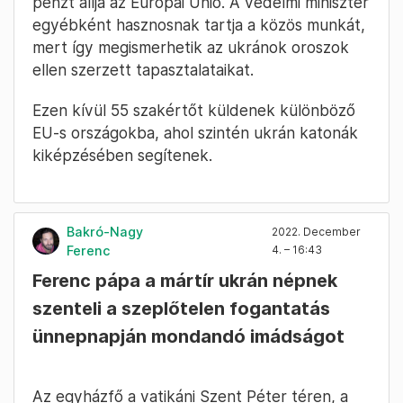
pénzt állja az Európai Unió. A védelmi miniszter
egyébként hasznosnak tartja a közös munkát,
mert így megismerhetik az ukránok oroszok
ellen szerzett tapasztalataikat.
Ezen kívül 55 szakértőt küldenek különböző
EU-s országokba, ahol szintén ukrán katonák
kiképzésében segítenek.
Bakró-Nagy
2022. December
Ferenc
4. – 16:43
Ferenc pápa a mártír ukrán népnek
szenteli a szeplőtelen fogantatás
ünnepnapján mondandó imádságot
Az egyházfő a vatikáni Szent Péter téren, a