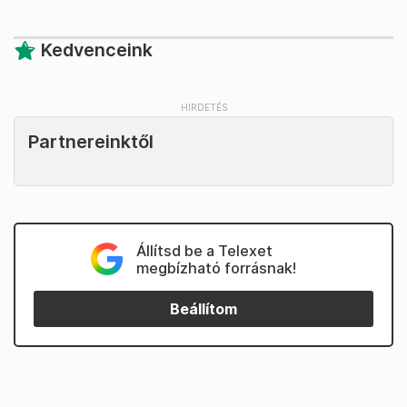
Kedvenceink
Partnereinktől
Állítsd be a Telexet
megbízható forrásnak!
Beállítom