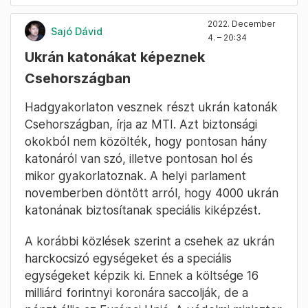
2022. December
Sajó Dávid
4. – 20:34
Ukrán katonákat képeznek
Csehországban
Hadgyakorlaton vesznek részt ukrán katonák
Csehországban, írja az MTI. Azt biztonsági
okokból nem közölték, hogy pontosan hány
katonáról van szó, illetve pontosan hol és
mikor gyakorlatoznak. A helyi parlament
novemberben döntött arról, hogy 4000 ukrán
katonának biztosítanak speciális kiképzést.
A korábbi közlések szerint a csehek az ukrán
harckocsizó egységeket és a speciális
egységeket képzik ki. Ennek a költsége 16
milliárd forintnyi koronára saccolják, de a