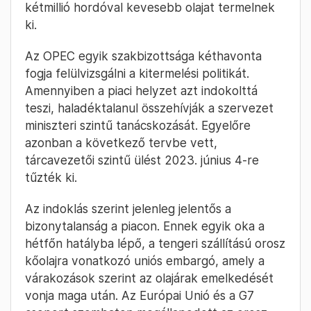
kétmillió hordóval kevesebb olajat termelnek
ki.
Az OPEC egyik szakbizottsága kéthavonta
fogja felülvizsgálni a kitermelési politikát.
Amennyiben a piaci helyzet azt indokolttá
teszi, haladéktalanul összehívják a szervezet
miniszteri szintű tanácskozását. Egyelőre
azonban a következő tervbe vett,
tárcavezetői szintű ülést 2023. június 4-re
tűzték ki.
Az indoklás szerint jelenleg jelentős a
bizonytalanság a piacon. Ennek egyik oka a
hétfőn hatályba lépő, a tengeri szállítású orosz
kőolajra vonatkozó uniós embargó, amely a
várakozások szerint az olajárak emelkedését
vonja maga után. Az Európai Unió és a G7