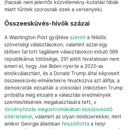
(hacsak nem jelentős közvélemény-kutatási hibák
miatt tűntek szorosnak ezek a versenyek).
Összeesküvés-hívők százai
A Washington Post gyűjtése
szerint
a félidős
szövetségi választásokon, valamint azzal egy
időben tartott tagállami választásokon induló 569
republikánus többsége, 291 jelölt hivatalosan nem
ismeri el, hogy Joe Biden nyerte a 2020-as
elnökválasztást, és a Donald Trump által képviselt
összeesküvés-elméletekre hivatkozva azt állítja, a
demokraták elcsalták a voksolást (miközben Trump
próbálta meg elcsalni a választási eredmények
szentesítésének megakasztására tett,
a
törvényhozás megostromlásában kicsúcsosodó
kísérleteivel
, valamint az olyan módszerekkel, mint
amikor Georgia államban
felszólította
a helyi