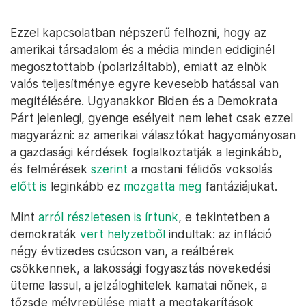
Ezzel kapcsolatban népszerű felhozni, hogy az
amerikai társadalom és a média minden eddiginél
megosztottabb (polarizáltabb), emiatt az elnök
valós teljesítménye egyre kevesebb hatással van
megítélésére. Ugyanakkor Biden és a Demokrata
Párt jelenlegi, gyenge esélyeit nem lehet csak ezzel
magyarázni: az amerikai választókat hagyományosan
a gazdasági kérdések foglalkoztatják a leginkább,
és felmérések
szerint
a mostani félidős voksolás
előtt is
leginkább ez
mozgatta meg
fantáziájukat.
Mint
arról részletesen is írtunk
, e tekintetben a
demokraták
vert helyzetből
indultak: az infláció
négy évtizedes csúcson van, a reálbérek
csökkennek, a lakossági fogyasztás növekedési
üteme lassul, a jelzáloghitelek kamatai nőnek, a
tőzsde mélyrepülése miatt a megtakarítások