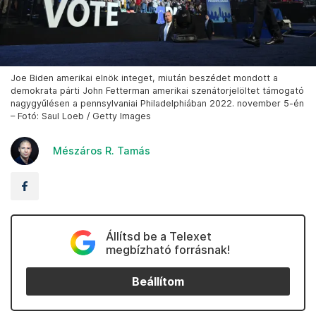
Joe Biden amerikai elnök integet, miután beszédet mondott a
demokrata párti John Fetterman amerikai szenátorjelöltet támogató
nagygyűlésen a pennsylvaniai Philadelphiában 2022. november 5-én
– Fotó: Saul Loeb / Getty Images
Mészáros R. Tamás
Állítsd be a Telexet
megbízható forrásnak!
Beállítom