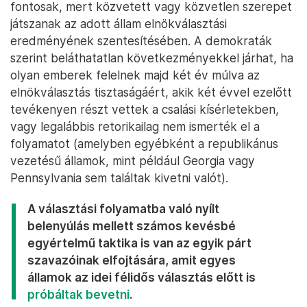
A republikánus garnitúra minősége mindenesetre
egyfelől azt valószínűsíti, hogy ilyen inflációs adatok
mellett, kevesebb megosztó jelölttel nagyobb
sikert érhetne el a párt, mint ami a felmérésekből
látszik. Másrészt viszont azt is mutatja, hogy még az
internetes konteók legsötétebb darabjaival sem
tudta magát eléggé kompromittálni a párt ahhoz,
hogy várhatóan ne keveredjen vissza a
törvényhozási többségbe.
Ezek az állami pozíciók egyebek mellett azért is
fontosak, mert közvetett vagy közvetlen szerepet
játszanak az adott állam elnökválasztási
eredményének szentesítésében. A demokraták
szerint beláthatatlan következményekkel járhat, ha
olyan emberek felelnek majd két év múlva az
elnökválasztás tisztaságáért, akik két évvel ezelőtt
tevékenyen részt vettek a csalási kísérletekben,