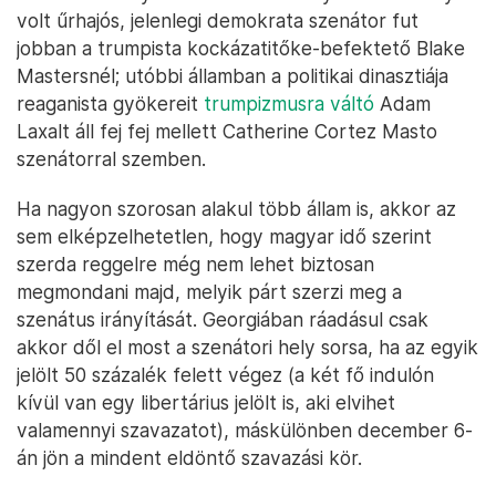
volt űrhajós, jelenlegi demokrata szenátor fut
jobban a trumpista kockázatitőke-befektető Blake
Mastersnél; utóbbi államban a politikai dinasztiája
reaganista gyökereit
trumpizmusra váltó
Adam
Laxalt áll fej fej mellett Catherine Cortez Masto
szenátorral szemben.
Ha nagyon szorosan alakul több állam is, akkor az
sem elképzelhetetlen, hogy magyar idő szerint
szerda reggelre még nem lehet biztosan
megmondani majd, melyik párt szerzi meg a
szenátus irányítását. Georgiában ráadásul csak
akkor dől el most a szenátori hely sorsa, ha az egyik
jelölt 50 százalék felett végez (a két fő indulón
kívül van egy libertárius jelölt is, aki elvihet
valamennyi szavazatot), máskülönben december 6-
án jön a mindent eldöntő szavazási kör.