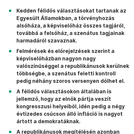
Kedden félidős választásokat tartanak az
Egyesült Államokban, a törvényhozás
alsóháza, a képviselőház összes tagjáról,
továbbá a felsőház, a szenátus tagjainak
harmadáról szavaznak.
Felmérések és előrejelzések szerint a
képviselőházban nagyon nagy
valószínűséggel a republikánusok kerülnek
többségbe, a szenátus feletti kontroll
pedig néhány szoros versenyen dőlhet el.
A félidős választásokon általában is
jellemző, hogy az elnök pártja veszít
kongresszusi helyeiből, idén pedig a négy
évtizedes csúcson álló infláció is nagyot
ártott a demokratáknak.
A republikánusok megítélésén azonban