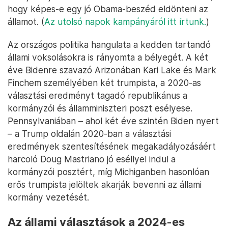
hogy képes-e egy jó Obama-beszéd eldönteni az
államot. (
Az utolsó napok kampányáról itt írtunk.
)
Az országos politika hangulata a kedden tartandó
állami voksolásokra is rányomta a bélyegét. A két
éve Bidenre szavazó Arizonában Kari Lake és Mark
Finchem személyében két trumpista, a 2020-as
választási eredményt tagadó republikánus a
kormányzói és államminiszteri poszt esélyese.
Pennsylvaniában – ahol két éve szintén Biden nyert
– a Trump oldalán 2020-ban a választási
eredmények szentesítésének megakadályozásáért
harcoló Doug Mastriano jó eséllyel indul a
kormányzói posztért, míg Michiganben hasonlóan
erős trumpista jelöltek akarják bevenni az állami
kormány vezetését.
Az állami választások a 2024-es