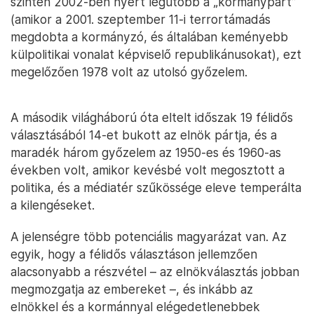
szintén 2002-ben nyert legutóbb a „kormánypárt”
(amikor a 2001. szeptember 11-i terrortámadás
megdobta a kormányzó, és általában keményebb
külpolitikai vonalat képviselő republikánusokat), ezt
megelőzően 1978 volt az utolsó győzelem.
A második világháború óta eltelt időszak 19 félidős
választásából 14-et bukott az elnök pártja, és a
maradék három győzelem az 1950-es és 1960-as
években volt, amikor kevésbé volt megosztott a
politika, és a médiatér szűkössége eleve temperálta
a kilengéseket.
A jelenségre több potenciális magyarázat van. Az
egyik, hogy a félidős választáson jellemzően
alacsonyabb a részvétel – az elnökválasztás jobban
megmozgatja az embereket –, és inkább az
elnökkel és a kormánnyal elégedetlenebbek