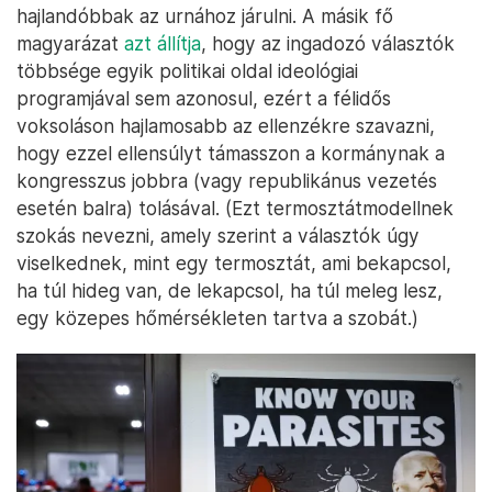
hajlandóbbak az urnához járulni. A másik fő
magyarázat
azt állítja
, hogy az ingadozó választók
többsége egyik politikai oldal ideológiai
programjával sem azonosul, ezért a félidős
voksoláson hajlamosabb az ellenzékre szavazni,
hogy ezzel ellensúlyt támasszon a kormánynak a
kongresszus jobbra (vagy republikánus vezetés
esetén balra) tolásával. (Ezt termosztátmodellnek
szokás nevezni, amely szerint a választók úgy
viselkednek, mint egy termosztát, ami bekapcsol,
ha túl hideg van, de lekapcsol, ha túl meleg lesz,
egy közepes hőmérsékleten tartva a szobát.)