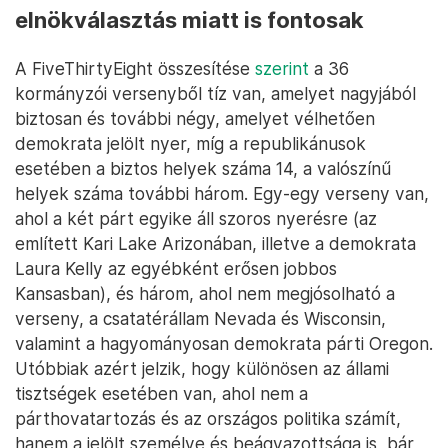
elnökválasztás miatt is fontosak
A FiveThirtyEight összesítése
szerint
a 36
kormányzói versenyből tíz van, amelyet nagyjából
biztosan és további négy, amelyet vélhetően
demokrata jelölt nyer, míg a republikánusok
esetében a biztos helyek száma 14, a valószínű
helyek száma további három. Egy-egy verseny van,
ahol a két párt egyike áll szoros nyerésre (az
említett Kari Lake Arizonában, illetve a demokrata
Laura Kelly az egyébként erősen jobbos
Kansasban), és három, ahol nem megjósolható a
verseny, a csatatérállam Nevada és Wisconsin,
valamint a hagyományosan demokrata párti Oregon.
Utóbbiak azért jelzik, hogy különösen az állami
tisztségek esetében van, ahol nem a
párthovatartozás és az országos politika számít,
hanem a jelölt személye és beágyazottsága is, bár