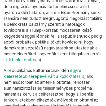
az infláció valamelyest háttérbe szorította a témát,
de a migrációs nyomás történelmi csúcsra ért
nyáron a déli határon, amire a Biden-kormány senki
számára nem tudott megnyugtató megoldást találni:
a demokrata balszárny szerint a hatóságok
továbbra is a Trump-korszak módszereit idéző
kegyetlenséggel lépnek fel; a republikánusok pedig
abból próbáltak politikai tőkét kovácsolni, hogy
demokrata vezetésű nagyvárosokba utaztatták a
menedékkérőket, jogvédők szerint illegálisan (erről
itt írtunk korábban
).
A republikánus kultúrharcnak idén
egyre
kiélezettebb terepévé vált a közoktatás is
, ahol
nem elsősorban az amerikai oktatási rendszer
alulfinanszírozása és teljesítménybeli problémái,
hanem az került a célkeresztbe, hogy a liberális
tankerületekben elkezdték mélyebben oktatni az
amerikai rabszolgatartás történetét és annak