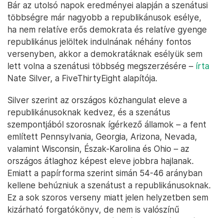
Bár az utolsó napok eredményei alapján a szenátusi
többségre már nagyobb a republikánusok esélye,
ha nem relatíve erős demokrata és relatíve gyenge
republikánus jelöltek indulnának néhány fontos
versenyben, akkor a demokratáknak esélyük sem
lett volna a szenátusi többség megszerzésére –
írta
Nate Silver, a FiveThirtyEight alapítója.
Silver szerint az országos közhangulat eleve a
republikánusoknak kedvez, és a szenátus
szempontjából szorosnak ígérkező államok – a fent
említett Pennsylvania, Georgia, Arizona, Nevada,
valamint Wisconsin, Észak-Karolina és Ohio – az
országos átlaghoz képest eleve jobbra hajlanak.
Emiatt a papírforma szerint simán 54-46 arányban
kellene behúzniuk a szenátust a republikánusoknak.
Ez a sok szoros verseny miatt jelen helyzetben sem
kizárható forgatókönyv, de nem is valószínű