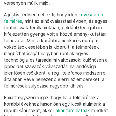
versenyen múlik majd.
A jóslást erősen nehezíti, hogy idén
kevesebb a
felmérés
, mint az elnökválasztási évben, és egyes
fontos csatatérállamokban, például Georgiában
kifejezetten gyenge volt a közvélemény-kutatási
felhozatal. Mint a korábbi amerikai és európai
voksolások esetében is kiderült, a felmérések
megbízhatóságát nagyban rontják egyes
technológiai és társadalmi változások: különösen a
jobboldali szavazók válaszadási hajlandósága
jelentősen csökkent, a régi, telefonos módszerrel
általában véve nehezebb elérni az embereket, a
felmérések súlyozása nagyobb kihívás.
Emiatt egyszerre igaz, hogy ha a felmérések a
korábbi évekhez hasonlóan egy kicsit alulmérik a
republikánusokat, akkor
akár tarolhatnak
mindkét