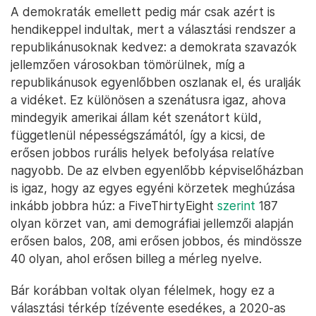
A demokraták emellett pedig már csak azért is
hendikeppel indultak, mert a választási rendszer a
republikánusoknak kedvez: a demokrata szavazók
jellemzően városokban tömörülnek, míg a
republikánusok egyenlőbben oszlanak el, és uralják
a vidéket. Ez különösen a szenátusra igaz, ahova
mindegyik amerikai állam két szenátort küld,
függetlenül népességszámától, így a kicsi, de
erősen jobbos rurális helyek befolyása relatíve
nagyobb. De az elvben egyenlőbb képviselőházban
is igaz, hogy az egyes egyéni körzetek meghúzása
inkább jobbra húz: a FiveThirtyEight
szerint
187
olyan körzet van, ami demográfiai jellemzői alapján
erősen balos, 208, ami erősen jobbos, és mindössze
40 olyan, ahol erősen billeg a mérleg nyelve.
Bár korábban voltak olyan félelmek, hogy ez a
választási térkép tízévente esedékes, a 2020-as