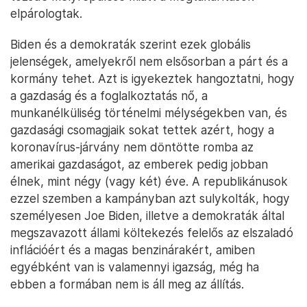
elpárologtak.
Biden és a demokraták szerint ezek globális
jelenségek, amelyekről nem elsősorban a párt és a
kormány tehet. Azt is igyekeztek hangoztatni, hogy
a gazdaság és a foglalkoztatás nő, a
munkanélküliség történelmi mélységekben van, és
gazdasági csomagjaik sokat tettek azért, hogy a
koronavírus-járvány nem döntötte romba az
amerikai gazdaságot, az emberek pedig jobban
élnek, mint négy (vagy két) éve. A republikánusok
ezzel szemben a kampányban azt sulykolták, hogy
személyesen Joe Biden, illetve a demokraták által
megszavazott állami költekezés felelős az elszaladó
inflációért és a magas benzinárakért, amiben
egyébként van is valamennyi igazság, még ha
ebben a formában nem is áll meg az állítás.