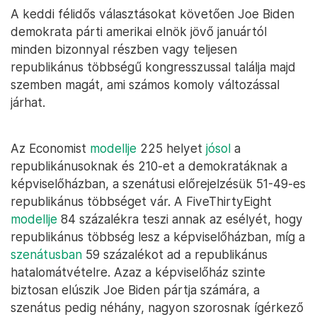
A keddi félidős választásokat követően Joe Biden
demokrata párti amerikai elnök jövő januártól
minden bizonnyal részben vagy teljesen
republikánus többségű kongresszussal találja majd
szemben magát, ami számos komoly változással
járhat.
Az Economist
modellje
225 helyet
jósol
a
republikánusoknak és 210-et a demokratáknak a
képviselőházban, a szenátusi előrejelzésük 51-49-es
republikánus többséget vár. A FiveThirtyEight
modellje
84 százalékra teszi annak az esélyét, hogy
republikánus többség lesz a képviselőházban, míg a
szenátusban
59 százalékot ad a republikánus
hatalomátvételre. Azaz a képviselőház szinte
biztosan elúszik Joe Biden pártja számára, a
szenátus pedig néhány, nagyon szorosnak ígérkező