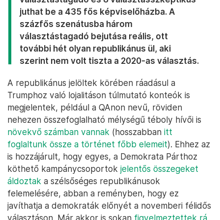
juthat be a 435 fős képviselőházba. A
százfős szenátusba három
választástagadó bejutása reális, ott
további hét olyan republikánus ül, aki
szerint nem volt tiszta a 2020-as választás.
A republikánus jelöltek körében ráadásul a
Trumphoz való lojalitáson túlmutató konteók is
megjelentek, például a QAnon nevű, röviden
nehezen összefoglalható mélységű téboly hívői is
növekvő számban vannak
(hosszabban
itt
foglaltunk össze a történet főbb elemeit
). Ehhez az
is hozzájárult, hogy egyes, a Demokrata Párthoz
köthető kampánycsoportok
jelentős összegeket
áldoztak
a szélsőséges republikánusok
felemelésére, abban a reményben, hogy ez
javíthatja a demokraták előnyét a novemberi félidős
választáson. Már akkor is sokan
figyelmeztettek rá
,