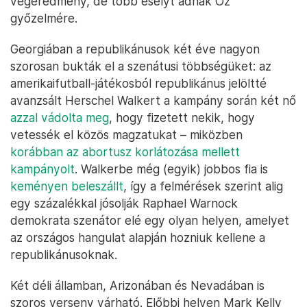
végeredmény, de több esélyt adnak Oz
győzelmére.
Georgiában a republikánusok két éve nagyon
szorosan bukták el a szenátusi többségüket: az
amerikaifutball-játékosból republikánus jelöltté
avanzsált Herschel Walkert a kampány során két nő
azzal vádolta meg
, hogy fizetett nekik, hogy
vetessék el közös magzatukat – miközben
korábban az abortusz korlátozása mellett
kampányolt
. Walkerbe még (egyik) jobbos fia is
keményen beleszállt
, így a felmérések szerint alig
egy százalékkal jósolják Raphael Warnock
demokrata szenátor elé egy olyan helyen, amelyet
az országos hangulat alapján hozniuk kellene a
republikánusoknak.
Két déli államban, Arizonában és Nevadában is
szoros verseny várható. Előbbi helyen Mark Kelly