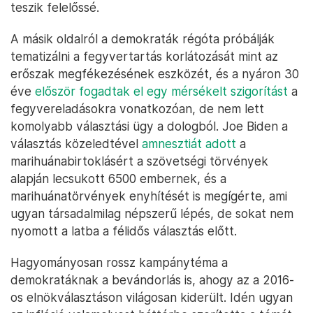
teszik felelőssé.
A másik oldalról a demokraták régóta próbálják
tematizálni a fegyvertartás korlátozását mint az
erőszak megfékezésének eszközét, és a nyáron 30
éve
először fogadtak el egy mérsékelt szigorítást
a
fegyvereladásokra vonatkozóan, de nem lett
komolyabb választási ügy a dologból. Joe Biden a
választás közeledtével
amnesztiát adott
a
marihuánabirtoklásért a szövetségi törvények
alapján lecsukott 6500 embernek, és a
marihuánatörvények enyhítését is megígérte, ami
ugyan társadalmilag népszerű lépés, de sokat nem
nyomott a latba a félidős választás előtt.
Hagyományosan rossz kampánytéma a
demokratáknak a bevándorlás is, ahogy az a 2016-
os elnökválasztáson világosan kiderült. Idén ugyan