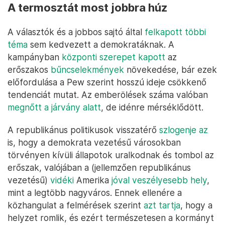
A termosztát most jobbra húz
A választók és a jobbos sajtó által
felkapott többi
téma
sem kedvezett a demokratáknak. A
kampányban
központi szerepet kapott
az
erőszakos
bűncselekmények
növekedése, bár ezek
előfordulása a Pew szerint hosszú ideje csökkenő
tendenciát mutat. Az emberölések száma valóban
megnőtt a járvány alatt
, de idénre mérséklődött.
A republikánus politikusok visszatérő
szlogenje az
is, hogy a demokrata vezetésű városokban
törvényen kívüli állapotok uralkodnak és tombol az
erőszak, valójában a (jellemzően republikánus
vezetésű)
vidéki
Amerika
jóval veszélyesebb hely
,
mint a legtöbb nagyváros. Ennek ellenére a
közhangulat a felmérések szerint
azt tartja
, hogy a
helyzet romlik, és ezért természetesen a kormányt