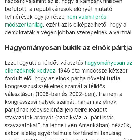
házban; valamint az is, hogy a kampányfinisben
befutott, a republikánusok előnyét mutató
felmérések egy jó része
nem valami erős
módszertanilag
, ezért az is elképzelhető, hogy a
demokraták a végén jobban szerepelnek a vártnál.
Hagyományosan bukik az elnök pártja
Ezzel együtt a félidős választás
hagyományosan az
ellenzéknek kedvez
. 1946 óta mindössze kétszer
fordult elő, hogy az elnök pártja növelni tudta
kongresszusi székeinek számát a félidős
választáson (1998-ban és 2002-ben). Ha nem a
kongresszusi helyek számát, hanem az elnök
pártjának képviselőházi jelöltjeire leadott
szavazatok arányát (azaz kvázi a „pártlistás
szavazatokat”, ha lenne ilyen Amerikában) nézzük,
akkor is elég egyértelmű a történelmi tanulság: