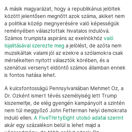
A másik magyarázat, hogy a republikánus jelöltek
között jelentősen megnőtt azok száma, akiket nem
a politikai közép megnyerésére való képességük
reményében választottak hivatalos indulóvá.
Számos trumpista aspiráns az exelnökhöz
való
lojalitásával szerezte meg
a jelölést, de azóta nem
muzsikáltak valami jól az ezekre a szólamokra csak
mérsékelten nyitott választók körében, és a
szenátusi versenyt eldöntő számos államban ennek
is fontos hatása lehet.
A kulcsfontosságú Pennsylvaniában Mehmet Oz, a
Dr. Ozként ismert tévés személyiség lett Trump
kiszemeltje, de elég gyengén kampányolt a szintén
nem túl meggyőző John Fetterman helyi demokrata
induló ellen.
A FiveThirtyEight utolsó adatai szerint
akár egy százalékon belül is lehet majd a