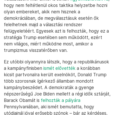
hogy nem feltétlenül okos taktika helyzetbe hozni
olyan embereket, akik nem hisznek a
demokráciában, de megválasztásuk esetén ők
felelhetnek majd a választási rendszer
felügyeletéért. Egyesek azt is felhozták, hogy ez a
stratégia Trump esetében sem működött, ezért
nem világos, miért működne most, amikor a
trumpizmus visszatérőben van.
Ez utóbbi olyannyira látszik, hogy a republikánusok
a kampányfinisben
ismét elővették
a korábban
kicsit partvonalra került exelnököt, Donald Trump
több szorosnak ígérkező államban mondott
kampánybeszédet. A demokraták a gyenge
népszerűségű Joe Biden mellett a régi idők sztárját,
Barack Obamát is
felhozták a pályára
Pennsylvaniában, aki ismét bemutatta, hogy
utódjainál jóval erősebb szónok – bár az kérdéses,