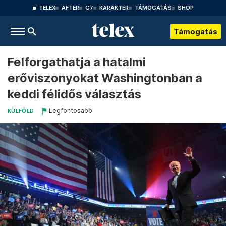
TELEX
AFTER
G7
KARAKTER
TÁMOGATÁS
SHOP
Támogatás
Felforgathatja a hatalmi
erőviszonyokat Washingtonban a
keddi félidős választás
Legfontosabb
KÜLFÖLD