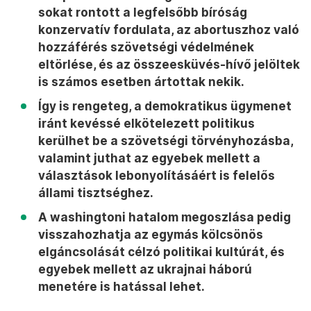
sokat rontott a legfelsőbb bíróság
konzervatív fordulata, az abortuszhoz való
hozzáférés szövetségi védelmének
eltörlése, és az összeesküvés-hívő jelöltek
is számos esetben ártottak nekik.
Így is rengeteg, a demokratikus ügymenet
iránt kevéssé elkötelezett politikus
kerülhet be a szövetségi törvényhozásba,
valamint juthat az egyebek mellett a
választások lebonyolításáért is felelős
állami tisztséghez.
A washingtoni hatalom megoszlása pedig
visszahozhatja az egymás kölcsönös
elgáncsolását célzó politikai kultúrát, és
egyebek mellett az ukrajnai háború
menetére is hatással lehet.