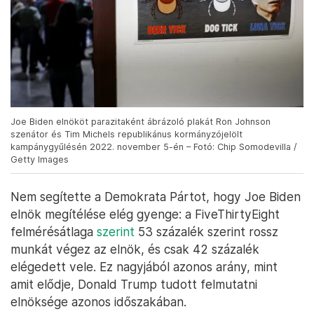
Joe Biden elnököt parazitaként ábrázoló plakát Ron Johnson
szenátor és Tim Michels republikánus kormányzójelölt
kampánygyűlésén 2022. november 5-én – Fotó: Chip Somodevilla /
Getty Images
Nem segítette a Demokrata Pártot, hogy Joe Biden
elnök megítélése elég gyenge: a FiveThirtyEight
felmérésátlaga
szerint
53 százalék szerint rossz
munkát végez az elnök, és csak 42 százalék
elégedett vele. Ez nagyjából azonos arány, mint
amit elődje, Donald Trump tudott felmutatni
elnöksége azonos időszakában.