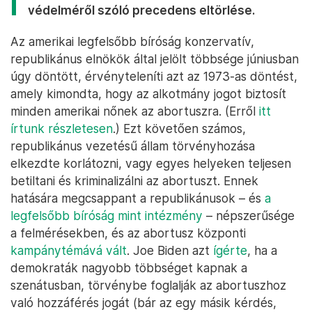
védelméről szóló precedens eltörlése.
Az amerikai legfelsőbb bíróság konzervatív,
republikánus elnökök által jelölt többsége júniusban
úgy döntött, érvényteleníti azt az 1973-as döntést,
amely kimondta, hogy az alkotmány jogot biztosít
minden amerikai nőnek az abortuszra. (Erről
itt
írtunk részletesen
.) Ezt követően számos,
republikánus vezetésű állam törvényhozása
elkezdte korlátozni, vagy egyes helyeken teljesen
betiltani és kriminalizálni az abortuszt. Ennek
hatására megcsappant a republikánusok – és
a
legfelsőbb bíróság mint intézmény
– népszerűsége
a felmérésekben, és az abortusz központi
kampánytémává vált
. Joe Biden azt
ígérte
, ha a
demokraták nagyobb többséget kapnak a
szenátusban, törvénybe foglalják az abortuszhoz
való hozzáférés jogát (bár az egy másik kérdés,