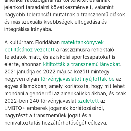
jelenkori társadalmi következményeit, valamint
nagyobb toleranciát mutatnak a transznemű diákok
és más szexuális kisebbségek elfogadása és
integrálása irányába.
A kultúrharc Floridában
matektankönyvek
betiltásához vezetett
a rasszizmusra reflektáló
feladatok miatt, és az iskolai sportcsapatokat is
elérte, ahonnan
kitiltották a transznemű lányokat
.
2021 januárja és 2022 májusa között mintegy
negyven olyan
törvényjavaslatot nyújtottak be
az
egyes államokban, amely korlátozta, hogy mit lehet
mondani a genderről az amerikai iskolákban, és csak
2022-ben 240 törvényjavaslat
született
az
LMBTQ+ emberek jogainak korlátozásáról,
nagyrészt a transzneműek jogait és a
nemváltoztatás hozzáférhetőségét célozva.