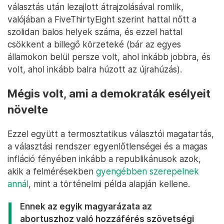
választás után lezajlott átrajzolásával romlik,
valójában a FiveThirtyEight szerint hattal nőtt a
szolidan balos helyek száma, és ezzel hattal
csökkent a billegő körzeteké (bár az egyes
államokon belül persze volt, ahol inkább jobbra, és
volt, ahol inkább balra húzott az újrahúzás).
Mégis volt, ami a demokraták esélyeit
növelte
Ezzel együtt a termosztatikus választói magatartás,
a választási rendszer egyenlőtlenségei és a magas
infláció fényében inkább a republikánusok azok,
akik a felmérésekben
gyengébben szerepelnek
annál
, mint a történelmi példa alapján kellene.
Ennek az egyik magyarázata az
abortuszhoz való hozzáférés szövetségi