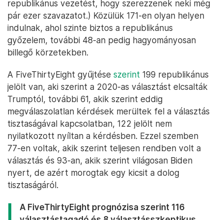
republikánus vezetést, hogy szerezzenek neki még
pár ezer szavazatot.) Közülük 171-en olyan helyen
indulnak, ahol szinte biztos a republikánus
győzelem, további 48-an pedig hagyományosan
billegő körzetekben.
A FiveThirtyEight gyűjtése
szerint
199 republikánus
jelölt van, aki szerint a 2020-as választást elcsalták
Trumptól, további 61, akik szerint eddig
megválaszolatlan kérdések merültek fel a választás
tisztaságával kapcsolatban, 122 jelölt nem
nyilatkozott nyíltan a kérdésben. Ezzel szemben
77-en voltak, akik szerint teljesen rendben volt a
választás és 93-an, akik szerint világosan Biden
nyert, de azért morogtak egy kicsit a dolog
tisztaságáról.
A FiveThirtyEight prognózisa szerint 116
választástagadó és 8 választásszkeptikus