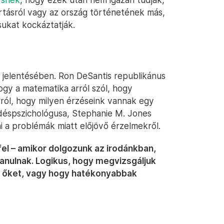
rtásról vagy az ország történetének más,
sukat kockáztatják.
a jelentésében. Ron DeSantis republikánus
gy a matematika arról szól, hogy
rról, hogy milyen érzéseink vannak egy
ődéspszichológusa, Stephanie M. Jones
i a problémák miatt előjövő érzelmekről.
el – amikor dolgozunk az irodánkban,
tanulnak. Logikus, hogy megvizsgáljuk
k őket, vagy hogy hatékonyabbak