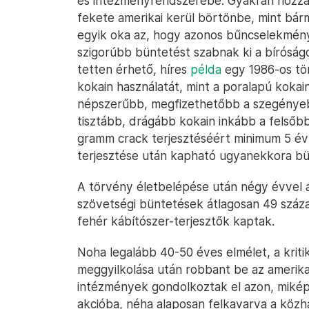
és intézményrendszerébe. Gyakran hozzá
fekete amerikai kerül börtönbe, mint bárm
egyik oka az, hogy azonos bűncselekmén
szigorúbb büntetést szabnak ki a bíróságo
tetten érhető, híres
példa
egy 1986-os tör
kokain használatát, mint a poralapú kokai
népszerűbb, megfizethetőbb a szegényeb
tisztább, drágább kokain inkább a felsőbb
gramm crack terjesztéséért minimum 5 év 
terjesztése után kapható ugyanekkora bü
A törvény életbelépése után négy évvel a
szövetségi büntetések átlagosan 49 száz
fehér kábítószer-terjesztők kaptak.
Noha legalább 40-50 éves elmélet, a krit
meggyilkolása után robbant be az amerika
intézmények gondolkoztak el azon, miképpe
akcióba, néha alaposan felkavarva a közh