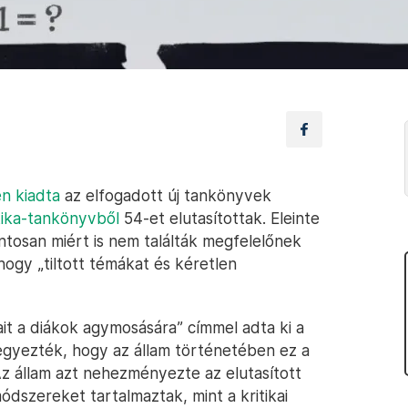
en kiadta
az elfogadott új tankönyvek
ika-tankönyvből
54-et elutasítottak. Eleinte
tosan miért is nem találták megfelelőnek
hogy „tiltott témákat és kéretlen
it a diákok agymosására” címmel adta ki a
egyezték, hogy az állam történetében ez a
Az állam azt nehezményezte az elutasított
szereket tartalmaztak, mint a kritikai