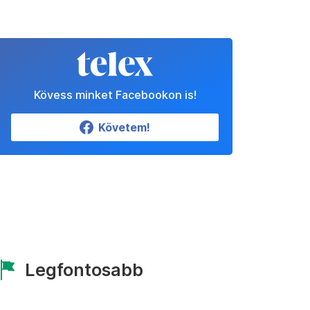
Kövess minket Facebookon is!
Követem!
Legfontosabb