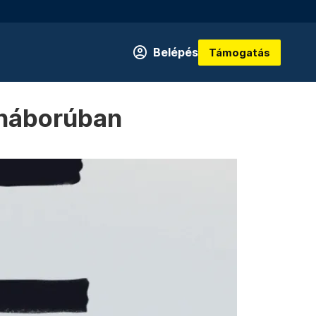
Belépés
Támogatás
rháborúban