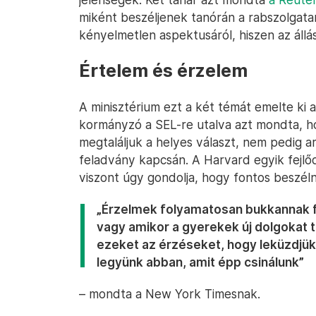
miként beszéljenek tanórán a rabszolgata
kényelmetlen aspektusáról, hiszen az állá
Értelem és érzelem
A minisztérium ezt a két témát emelte ki 
kormányzó a SEL-re utalva azt mondta, ho
megtaláljuk a helyes választ, nem pedig a
feladvány kapcsán. A Harvard egyik fejl
viszont úgy gondolja, hogy fontos beszéln
„Érzelmek folyamatosan bukkannak f
vagy amikor a gyerekek új dolgokat 
ezeket az érzéseket, hogy leküzdjü
legyünk abban, amit épp csinálunk”
– mondta a New York Timesnak.