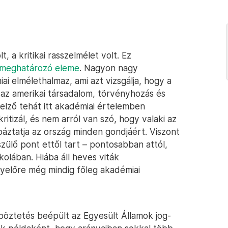
, a kritikai rasszelmélet volt. Ez
 meghatározó eleme
. Nagyon nagy
ai elmélethalmaz, ami azt vizsgálja, hogy a
 az amerikai társadalom, törvényhozás és
” jelző tehát itt akadémiai értelemben
tizál, és nem arról van szó, hogy valaki az
ibáztatja az ország minden gondjáért. Viszont
szülő pont ettől tart – pontosabban attól,
kolában. Hiába áll heves viták
gyelőre még mindig főleg akadémiai
nböztetés beépült az Egyesült Államok jog-