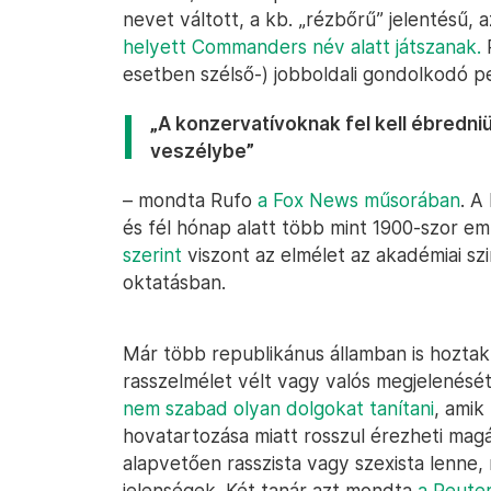
nevet váltott, a kb. „rézbőrű” jelentésű, 
helyett Commanders név alatt játszanak.
R
esetben szélső-) jobboldali gondolkodó p
„A konzervatívoknak fel kell ébredniü
veszélybe”
– mondta Rufo
a Fox News műsorában
. A
és fél hónap alatt több mint 1900-szor eml
szerint
viszont az elmélet az akadémiai szin
oktatásban.
Már több republikánus államban is hoztak o
rasszelmélet vélt vagy valós megjelenés
nem szabad olyan dolgokat tanítani
, amik
hovatartozása miatt rosszul érezheti mag
alapvetően rasszista vagy szexista lenne,
jelenségek. Két tanár azt mondta
a Reute