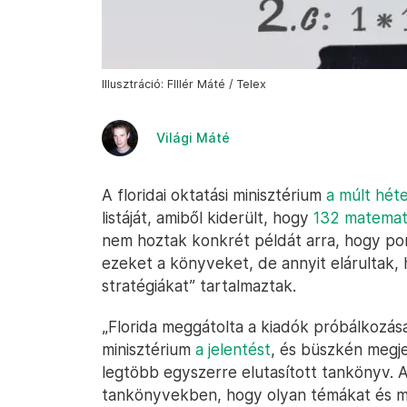
Illusztráció: FIllér Máté / Telex
Világi Máté
A floridai oktatási minisztérium
a múlt hét
listáját, amiből kiderült, hogy
132 matemat
nem hoztak konkrét példát arra, hogy pon
ezeket a könyveket, de annyit elárultak, 
stratégiákat” tartalmaztak.
„Florida meggátolta a kiadók próbálkozása
minisztérium
a jelentést
, és büszkén megj
legtöbb egyszerre elutasított tankönyv. 
tankönyvekben, hogy olyan témákat és mód