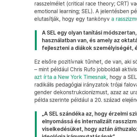
rasszelmélet (critical race theory; CRT) vag
emotional learning; SEL). A jelentésben 
elutasítják, hogy egy tankönyv
a rasszizm
A SEL egy olyan tanítási módszertan
használatban van, és amely az oktatá
fejleszteni a diákok személyiségét, é
Ez elsőre pozitívnak tűnhet, de van, aki 
– mint például Chris Rufo jobboldali aktiv
azt írta a New York Timesnak
, hogy a SEL
radikális pedagógiai irányzatok trójai falo
gender dekonstrukcionizmust, azaz az ura
példa szerinte például a 20. század elejé
„A SEL szándéka az, hogy érzelmi szi
elnyomássá és internalizált rassziz
viselkedésüket, hogy aztán áthuzaloz
ideológia iránymutatásának”