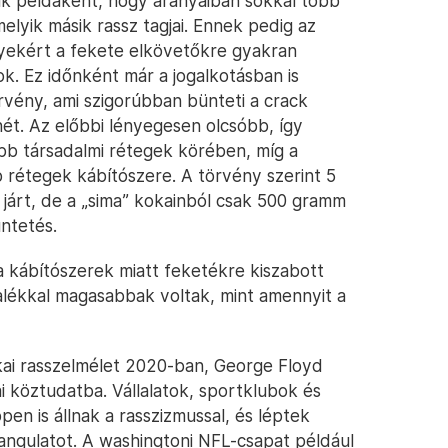
k példaként, hogy arányaiban sokkal több
elyik másik rassz tagjai. Ennek pedig az
yekért a fekete elkövetőkre gyakran
k. Ez időnként már a jogalkotásban is
vény, ami szigorúbban bünteti a crack
nét. Az előbbi lényegesen olcsóbb, így
b társadalmi rétegek körében, míg a
 rétegek kábítószere. A törvény szerint 5
járt, de a „sima” kokainból csak 500 gramm
ntetés.
 kábítószerek miatt feketékre kiszabott
alékkal magasabbak voltak, mint amennyit a
ikai rasszelmélet 2020-ban, George Floyd
i köztudatba. Vállalatok, sportklubok és
n is állnak a rasszizmussal, és léptek
angulatot. A washingtoni NFL-csapat például