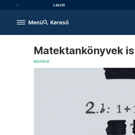
László
Menü
Kereső
Matektankönyvek is
KÜLFÖLD