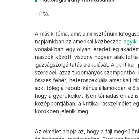
– írta.
A másik téma, amit a minisztérium kifogásolt
napjainkban az amerikai közbeszéd
egyik
vonalakban: egy olyan, eredetileg akadémi
rasszok közötti viszony hogyan alakította
igazságszolgáltatás alakulását. A „kritikai
szerepel, azaz tudományos szempontból kri
összes fehér, heteroszexuális amerikait h
sok, főleg a republikánus államokban élő 
hogy a gyerekeiket ilyen támadás éri az is
középpontjában, a kritikai rasszelmélet e
körökben jelenik meg.
Az elmélet alapja az, hogy a faji megkülö