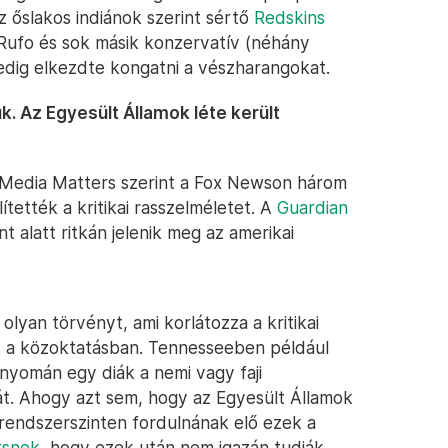
az őslakos indiánok szerint sértő
Redskins
ufo és sok másik konzervatív (néhány
edig elkezdte kongatni a vészharangokat.
k. Az Egyesült Államok léte került
 Media Matters szerint a Fox Newson három
ítették a kritikai rasszelméletet. A
Guardian
t alatt ritkán jelenik meg az amerikai
lyan törvényt, ami korlátozza a kritikai
ét a közoktatásban. Tennesseeben például
 nyomán egy diák a nemi vagy faji
át. Ahogy azt sem, hogy az Egyesült Államok
 rendszerszinten fordulnának elő ezek a
rsnek
, hogy ezek után nem igazán tudják,