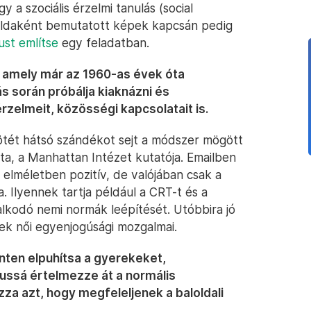
y a szociális érzelmi tanulás (social
példaként bemutatott képek kapcsán pedig
ust említse
egy feladatban.
, amely már az 1960-as évek óta
s során próbálja kiaknázni és
rzelmeit, közösségi kapcsolatait is.
sötét hátsó szándékot sejt a módszer mögött
ista, a Manhattan Intézet kutatója. Emailben
 elméletben pozitív, de valójában csak a
va. Ilyennek tartja például a CRT-t és a
lkodó nemi normák leépítését. Utóbbira jó
nek női egyenjogúsági mozgalmai.
nten elpuhítsa a gyerekeket,
mussá értelmezze át a normális
za azt, hogy megfeleljenek a baloldali