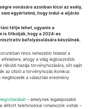
sségre vonására azonban kicsi az esély,
 sem egyértelmű, hogy indul-e eljárás
ási tétje lehet, ugyanis a
is titkolják, hogy a 2024-es
isztratív befolyásolására készülnek.
korunkban nincs nehezebb feladat a
e elfelejteni, ahogy a világ legbüszkébb
 ráküldi hazája törvényhozására, sőt saját
tják az útból a törvényhozás ikonikus
n meglincselik a választási eredmény
i megrohanását
– amelynek legalaposabb
állított telefonokkal rohamozók voltak –