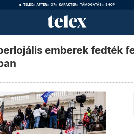
TELEX
AFTER
G7
KARAKTER
TÁMOGATÁS
SHOP
rlojális emberek fedték fe
ban