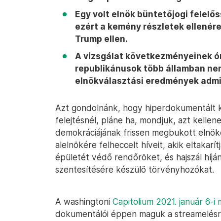
Egy volt elnök büntetőjogi felelő
ezért a kemény részletek ellenére
Trump ellen.
A vizsgálat következményeinek óri
republikánusok több államban nem 
elnökválasztási eredmények admin
Azt gondolnánk, hogy hiperdokumentált 
felejtésnél, pláne ha, mondjuk, azt kellen
demokráciájának frissen megbukott elnöke
alelnökére felheccelt híveit, akik eltakarí
épületét védő rendőröket, és hajszál híjá
szentesítésére készülő törvényhozókat.
A washingtoni
Capitolium 2021. január 6-
dokumentálói éppen maguk a streamelésre 