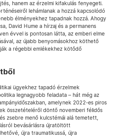
jtés, hanem az érzelmi kifakulás fenyegeti.
történéseiről lehámlanak a hozzá kapcsolódó
tlenebb élményekhez tapadnak hozzá. Ahogy
ikusa, David Hume a hírzaj és a permanens
ven évvel is pontosan látta, az emberi elme
tásával, az újabb benyomásokhoz köthető
ítják a régebbi emlékekhez kötődő
tből
litikai ügyekhez tapadó érzelmek
tpolitika legnagyobb feladata – hát még az
kampányidőszakban, amelynek 2022-es piros
k összetételéről döntő novemberi félidős
s zsebre menő kulcstémái alá temetett,
ról bevásárlásra újratöltött
hetővé, újra traumatikussá, újra