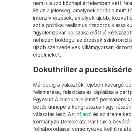
nem is a szó köznapi értelemben vett fele
Ez az a jelenség, amelynek során a múlt 
intenzív érzések, amelyek újabb, közve
azt a politikai realizmus rizsporos klassz
figyelemzavar korszaka előtt jó kétszázöt
nehezen boldogul az érzések szinkronici
újabb szenvedélyek villámgyorsan kiszor
érzelmeket.
Dokuthriller a puccskísérle
Márpedig a választók fejében kavargó po
felismerése, felszítása és táplálása a pár
Egyesült Államokra jellemző permanens 
betűs ünnepe a kongresszus nagy részéne
választás lesz. Az
infláció
és az áremelkedé
kormányzó Demokrata Pártnak a bevásárlás
felháborodással versenyezve kell újra átél