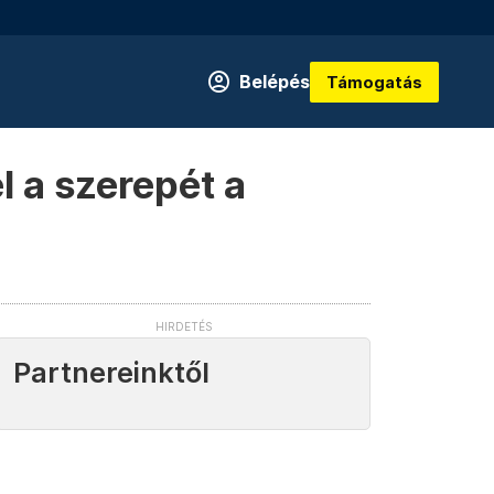
Belépés
Támogatás
l a szerepét a
Partnereinktől