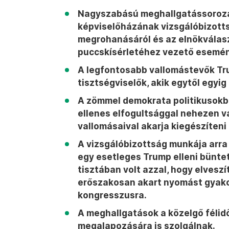
Nagyszabású meghallgatássorozat
képviselőházának vizsgálóbizotts
megrohanásáról és az elnökválas
puccskísérletéhez vezető esemén
A legfontosabb vallomástevők Tru
tisztségviselők, akik egytől egyig
A zömmel demokrata politikusokbó
ellenes elfogultsággal nehezen v
vallomásaival akarja kiegészíteni
A vizsgálóbizottság munkája arra 
egy esetleges Trump elleni büntet
tisztában volt azzal, hogy elveszí
erőszakosan akart nyomást gyakor
kongresszusra.
A meghallgatások a közelgő féli
megalapozására is szolgálnak.