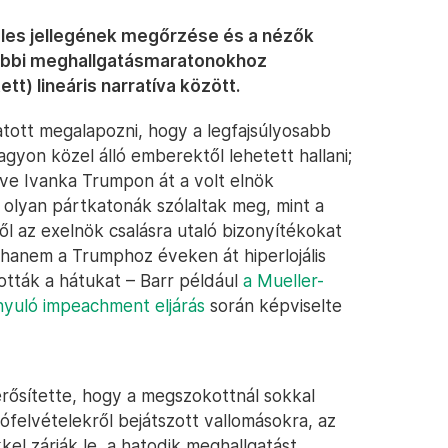
eles jellegének megőrzése és a nézők
gebbi meghallgatásmaratonokhoz
tt) lineáris narratíva között.
atott megalapozni, hogy a legfajsúlyosabb
gyon közel álló emberektől lehetett hallani;
zdve Ivanka Trumpon át a volt elnök
 olyan pártkatonák szólaltak meg, mint a
től az exelnök csalásra utaló bizonyítékokat
 hanem a Trumphoz éveken át hiperlojális
tták a hátukat – Barr például
a Mueller-
ányuló impeachment eljárás
során képviselte
rősítette, hogy a megszokottnál sokkal
felvételekről bejátszott vallomásokra, az
kel zárják le, a hatodik meghallgatást