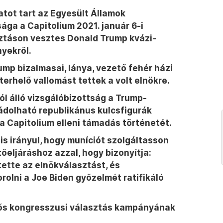
ot tart az Egyesült Államok
ága a Capitolium 2021. január 6-i
ztáson vesztes Donald Trump kvázi-
yekről.
mp bizalmasai, lánya, vezető fehér házi
 terhelő vallomást tettek a volt elnökre.
l álló vizsgálóbizottság a Trump-
ádolható republikánus kulcsfigurák
 a Capitolium elleni támadás történetét.
is irányul, hogy muníciót szolgáltasson
őeljáráshoz azzal, hogy bizonyítja:
tette az elnökválasztást, és
olni a Joe Biden győzelmét ratifikáló
dős kongresszusi választás kampányának