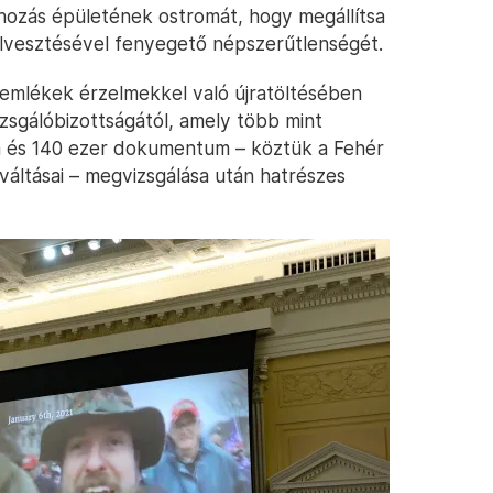
hozás épületének ostromát, hogy megállítsa
lvesztésével fenyegető népszerűtlenségét.
 emlékek érzelmekkel való újratöltésében
zsgálóbizottságától, amely több mint
a és 140 ezer dokumentum – köztük a Fehér
tváltásai – megvizsgálása után hatrészes