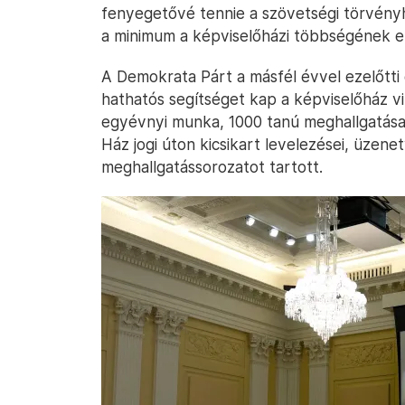
fenyegetővé tennie a szövetségi törvény
a minimum a képviselőházi többségének e
A Demokrata Párt a másfél évvel ezelőtti
hathatós segítséget kap a képviselőház vi
egyévnyi munka, 1000 tanú meghallgatás
Ház jogi úton kicsikart levelezései, üzene
meghallgatássorozatot tartott.