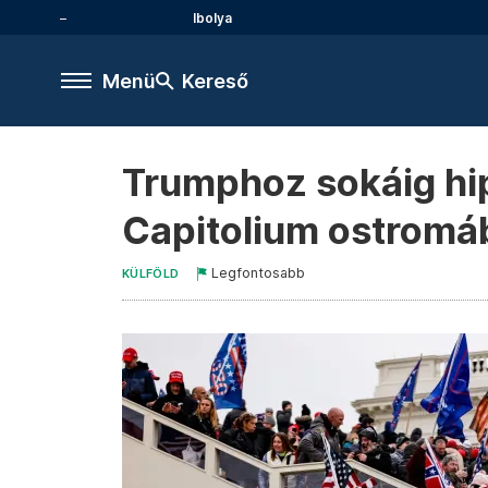
Ibolya
Menü
Kereső
Trumphoz sokáig hipe
Capitolium ostromá
Legfontosabb
KÜLFÖLD