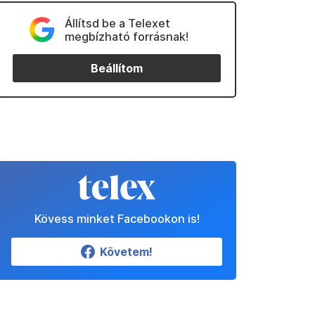
Állítsd be a Telexet
megbízható forrásnak!
Beállítom
Kövess minket Facebookon is!
Követem!