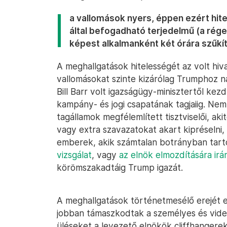
a vallomások nyers, éppen ezért hit
által befogadható terjedelmű (a ré
képest alkalmanként két órára szűkíte
A meghallgatások hitelességét az volt hiv
vallomásokat szinte kizárólag Trumphoz na
Bill Barr volt igazságügy-minisztertől ke
kampány- és jogi csapatának tagjaiig. Nem
tagállamok megfélemlített tisztviselői, aki
vagy extra szavazatokat akart kipréselni,
emberek, akik számtalan botrányban tarto
vizsgálat
, vagy
az elnök elmozdítására ir
körömszakadtáig Trump igazát.
A meghallgatások történetmesélő erejét e
jobban támaszkodtak a személyes és videó
üléseket a levezető elnökök cliffhangerek