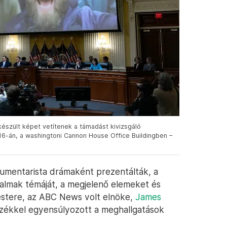
 készült képet vetítenek a támadást kivizsgáló
16-án, a washingtoni Cannon House Office Buildingben –
okumentarista drámaként prezentálták, a
almak témáját, a megjelenő elemeket és
estere, az ABC News volt elnöke,
James
rzékkel egyensúlyozott a meghallgatások