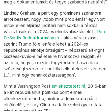
meg a dokumentumait és tegye szabaddá naptárát”.
Lindsay Graham, a párt egy prominens szenátora
arról beszélt, hogy „több mint problémás” egy volt
elnök ellen eljárást indítani nem sokkal a félidős
választások és a 2024-es elnökválasztás előtt.
Ron
DeSantis floridai kormányzó
– aki a várakozások
szerint Trump fő ellenfele lehet a 2024-es
republikánus elnökjelöltségért – népszerű alt-right
összeesküvés-elméletekre hivatkozva reagált, és
azt írta, hogy „a rezsim fegyverként használja a
szövetségi szerveket politikai ellenfeleivel szemben
(...), mint egy banánköztársaságban”.
Mint a Washington Post
emlékeztetett rá
, 2016-ban
a két republikánus politikus pont ennek
ellenkezőjét mondta, amikor a demokrata párti
elnökjelölt, Hillary Clinton adatkezelési gyakorlata
miatt nyomozott az FBI.