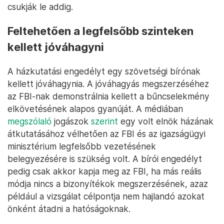
csukják le addig.
Feltehetően a legfelsőbb szinteken
kellett jóváhagyni
A házkutatási engedélyt egy szövetségi bírónak
kellett jóváhagynia. A jóváhagyás megszerzéséhez
az FBI-nak demonstrálnia kellett a bűncselekmény
elkövetésének alapos gyanúját. A médiában
megszólaló
jogászok
szerint
egy volt elnök házának
átkutatásához vélhetően az FBI és az igazságügyi
minisztérium legfelsőbb vezetésének
belegyezésére is szükség volt. A bírói engedélyt
pedig csak akkor kapja meg az FBI, ha más reális
módja nincs a bizonyítékok megszerzésének, azaz
például a vizsgálat célpontja nem hajlandó azokat
önként átadni a hatóságoknak.