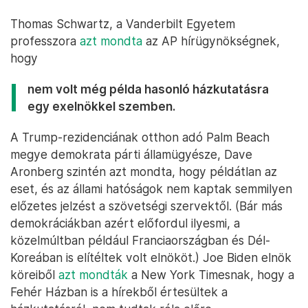
Thomas Schwartz, a Vanderbilt Egyetem
professzora
azt mondta
az AP hírügynökségnek,
hogy
nem volt még példa hasonló házkutatásra
egy exelnökkel szemben.
A Trump-rezidenciának otthon adó Palm Beach
megye demokrata párti államügyésze, Dave
Aronberg szintén azt mondta, hogy példátlan az
eset, és az állami hatóságok nem kaptak semmilyen
előzetes jelzést a szövetségi szervektől. (Bár más
demokráciákban azért előfordul ilyesmi, a
közelmúltban például Franciaországban és Dél-
Koreában is elítéltek volt elnököt.) Joe Biden elnök
köreiből
azt mondták
a New York Timesnak, hogy a
Fehér Házban is a hírekből értesültek a