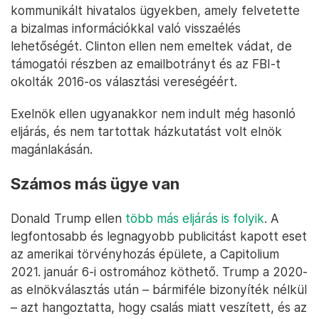
kommunikált hivatalos ügyekben, amely felvetette
a bizalmas információkkal való visszaélés
lehetőségét. Clinton ellen nem emeltek vádat, de
támogatói részben az emailbotrányt és az FBI-t
okolták 2016-os választási vereségéért.
Exelnök ellen ugyanakkor nem indult még hasonló
eljárás, és nem tartottak házkutatást volt elnök
magánlakásán.
Számos más ügye van
Donald Trump ellen
több más eljárás is folyik
. A
legfontosabb és legnagyobb publicitást kapott eset
az amerikai törvényhozás épülete, a Capitolium
2021. január 6-i ostromához köthető. Trump a 2020-
as elnökválasztás után – bármiféle bizonyíték nélkül
– azt hangoztatta, hogy csalás miatt veszített, és az