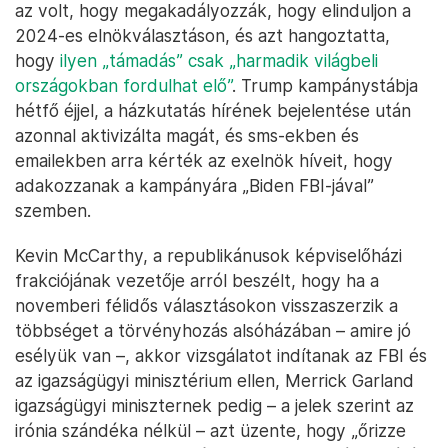
az volt, hogy megakadályozzák, hogy elinduljon a
2024-es elnökválasztáson, és azt hangoztatta,
hogy
ilyen „támadás” csak „harmadik világbeli
országokban fordulhat elő”
. Trump kampánystábja
hétfő éjjel, a házkutatás hírének bejelentése után
azonnal aktivizálta magát, és sms-ekben és
emailekben arra kérték az exelnök híveit, hogy
adakozzanak a kampányára „Biden FBI-jával”
szemben.
Kevin McCarthy, a republikánusok képviselőházi
frakciójának vezetője arról beszélt, hogy ha a
novemberi félidős választásokon visszaszerzik a
többséget a törvényhozás alsóházában – amire jó
esélyük van –, akkor vizsgálatot indítanak az FBI és
az igazságügyi minisztérium ellen, Merrick Garland
igazságügyi miniszternek pedig – a jelek szerint az
irónia szándéka nélkül – azt üzente, hogy „őrizze