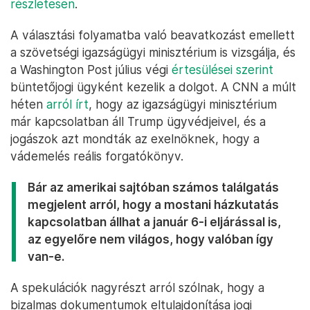
részletesen
.
A választási folyamatba való beavatkozást emellett
a szövetségi igazságügyi minisztérium is vizsgálja, és
a Washington Post július végi
értesülései szerint
büntetőjogi ügyként kezelik a dolgot. A CNN a múlt
héten
arról írt
, hogy az igazságügyi minisztérium
már kapcsolatban áll Trump ügyvédjeivel, és a
jogászok azt mondták az exelnöknek, hogy a
vádemelés reális forgatókönyv.
Bár az amerikai sajtóban számos találgatás
megjelent arról, hogy a mostani házkutatás
kapcsolatban állhat a január 6-i eljárással is,
az egyelőre nem világos, hogy valóban így
van-e.
A spekulációk nagyrészt arról szólnak, hogy a
bizalmas dokumentumok eltulajdonítása jogi