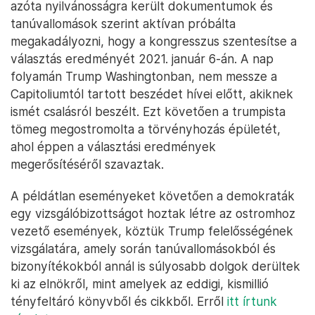
azóta nyilvánosságra került dokumentumok és
tanúvallomások szerint aktívan próbálta
megakadályozni, hogy a kongresszus szentesítse a
választás eredményét 2021. január 6-án. A nap
folyamán Trump Washingtonban, nem messze a
Capitoliumtól tartott beszédet hívei előtt, akiknek
ismét csalásról beszélt. Ezt követően a trumpista
tömeg megostromolta a törvényhozás épületét,
ahol éppen a választási eredmények
megerősítéséről szavaztak.
A példátlan eseményeket követően a demokraták
egy vizsgálóbizottságot hoztak létre az ostromhoz
vezető események, köztük Trump felelősségének
vizsgálatára, amely során tanúvallomásokból és
bizonyítékokból annál is súlyosabb dolgok derültek
ki az elnökről, mint amelyek az eddigi, kismillió
tényfeltáró könyvből és cikkből. Erről
itt írtunk