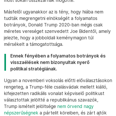
most sokan összezárnak mögötte.”
Másfelől ugyanakkor az is tény, hogy hiába nem
tudták megrengetni elnökségét a folyamatos
botrányok, Donald Trump 2020-ban mégis csak
méretes vereséget szenvedett Joe Bidentől, amely
jelezte, hogy a jobboldali keménymagon túl
mérsékelt a támogatottsága.
Ennek fényében a folyamatos botrányok és
visszaélések nem bizonyultak nyerő
politikai stratégiának.
Ugyan a novemberi voksolás előtti előválasztásokon
rengeteg, a Trump-féle csalásvádak mellett kiálló,
kifejezetten radikális vonalat képviselő politikust
választottak jelöltté a republikánus szavazók,
Trump ismételt jelöltsége
nem örvend nagy
népszerűségnek
a pártelit köreiben, és zárt ajtók