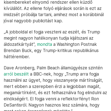
kisembereket elnyomó rendszer ellen küzdő
kívülállót. Az ellene folyó eljárások során is ezt az
imidzsét próbálja tartani, amihez most a korábbinál
jóval nagyobb publicitást kap.
„A jobboldal el fogja veszteni az eszét, és Trump
megint nagyon hatékonyan tudja kijátszani az
áldozatkártyát”,
mondta
a Washington Postnak
Brendan Buck, egy Trump-kritikus republikánus
háttérember.
Dave Aronberg, Palm Beach államügyésze szintén
arról beszélt
a BBC-nek, hogy „Trump arra fogja
használni az ügyet, hogy visszanyerje mártírságát,
mert ebben a szerepben érzi a legjobban magát,
megamártírként, és ezt felhasználva fog elindulni az
elnökségért. El fogja venni a reflektorfényt Ron
DeSantisról. Nagyon hasznos lesz számára, hogy