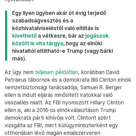
Egy ilyen ügyben akár öt évig terjedő
szabadságvesztés és a
közhivatalviseléstől való eltiltás is
kivethető
a vétkesre, bár az
jogászok
között is vita tárgya
, hogy az elnöki
hivataltól eltiltható-e Trump (vagy bárki
más).
Az ügy nem
teljesen példátlan
, korábban David
Petraeus tábornok és a demokrata Bill Clinton elnök
nemzetbiztonsági tanácsadója, Samuel R. Berger
ellen is indult eljárás minősített iratokkal való
visszaélés miatt. Az FBI nyomozott Hillary Clinton
ellen is, aki a 2016-os elnökválasztáson Trump
demokrata párti kihívója volt. Clintont azért
vizsgálta az FBI, mert külügyminiszterként egy
otthonában lévő magán emailszerveren