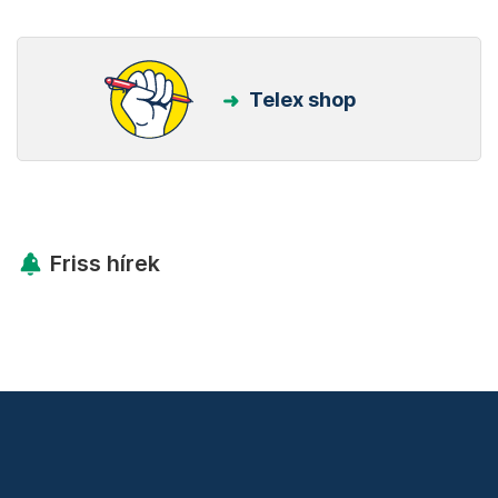
Telex shop
Friss hírek
Támogatás
Adó 1% felajánlás
Hírlevelek