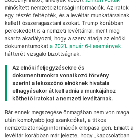
minősített nemzetbiztonsági információk. Az iratok
egy részét feltépték, és a levéltár munkatársainak
kellett összeragasztani azokat. Trump korábban
pereskedett is a nemzeti levéltárral, mert meg
akarta akadályozni, hogy a szerv átadja az elnöki
dokumentumokat
a 2021. január 6-i események
hátterét vizsgáló bizottságnak.
Az elnöki feljegyzésekre és
dokumentumokra vonatkozó törvény
szerint a leköszönő elnöknek hivatala
elhagyásakor át kell adnia a munkájához
köthető iratokat a nemzeti levéltárnak.
Bár ennek megszegése önmagában nem von maga
után komolyabb jogi szankciókat, a titkos
nemzetbiztonsági információk ellopása igen. Emiatt a
levéltár korábban már jelezte, hogy „kapcsolatban