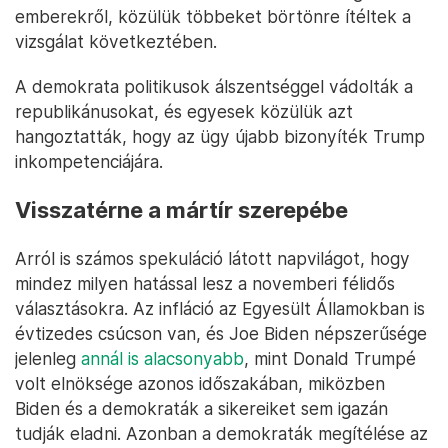
emberekről, közülük többeket börtönre ítéltek a
vizsgálat következtében.
A demokrata politikusok álszentséggel vádolták a
republikánusokat, és egyesek közülük azt
hangoztatták, hogy az ügy újabb bizonyíték Trump
inkompetenciájára.
Visszatérne a mártír szerepébe
Arról is számos spekuláció látott napvilágot, hogy
mindez milyen hatással lesz a novemberi félidős
választásokra. Az infláció az Egyesült Államokban is
évtizedes csúcson van, és Joe Biden népszerűsége
jelenleg
annál is alacsonyabb
, mint Donald Trumpé
volt elnöksége azonos időszakában, miközben
Biden és a demokraták a sikereiket sem igazán
tudják eladni. Azonban a demokraták megítélése az