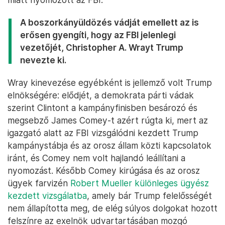
A boszorkányüldözés vádját emellett az is
erősen gyengíti, hogy az FBI jelenlegi
vezetőjét, Christopher A. Wrayt Trump
nevezte ki.
Wray kinevezése egyébként is jellemző volt Trump
elnökségére: elődjét, a demokrata párti vádak
szerint Clintont a kampányfinisben besározó és
megsebző James Comey-t azért rúgta ki, mert az
igazgató alatt az FBI vizsgálódni kezdett Trump
kampánystábja és az orosz állam közti kapcsolatok
iránt, és Comey nem volt hajlandó leállítani a
nyomozást. Később Comey kirúgása és az orosz
ügyek farvizén
Robert Mueller különleges ügyész
kezdett vizsgálatba
, amely bár Trump felelősségét
nem állapította meg, de elég súlyos dolgokat hozott
felszínre az exelnök udvartartásában mozgó