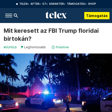
TELEX
AFTER
G7
KARAKTER
TÁMOGATÁS
SHOP
Támogatás
Mit keresett az FBI Trump floridai
birtokán?
Legfontosabb
frissítve
KÜLFÖLD