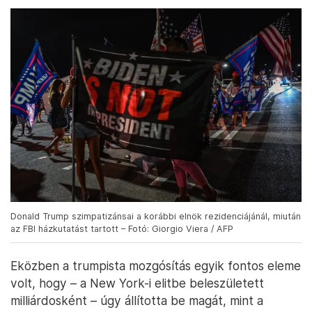
Donald Trump szimpatizánsai a korábbi elnök rezidenciájánál, miután
az FBI házkutatást tartott – Fotó: Giorgio Viera / AFP
Eközben a trumpista mozgósítás egyik fontos eleme
volt, hogy – a New York-i elitbe beleszületett
milliárdosként – úgy állította be magát, mint a