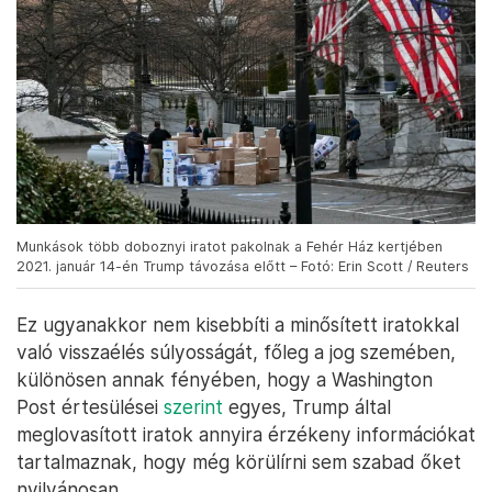
Munkások több doboznyi iratot pakolnak a Fehér Ház kertjében
2021. január 14-én Trump távozása előtt – Fotó: Erin Scott / Reuters
Ez ugyanakkor nem kisebbíti a minősített iratokkal
való visszaélés súlyosságát, főleg a jog szemében,
különösen annak fényében, hogy a Washington
Post értesülései
szerint
egyes, Trump által
meglovasított iratok annyira érzékeny információkat
tartalmaznak, hogy még körülírni sem szabad őket
nyilvánosan.