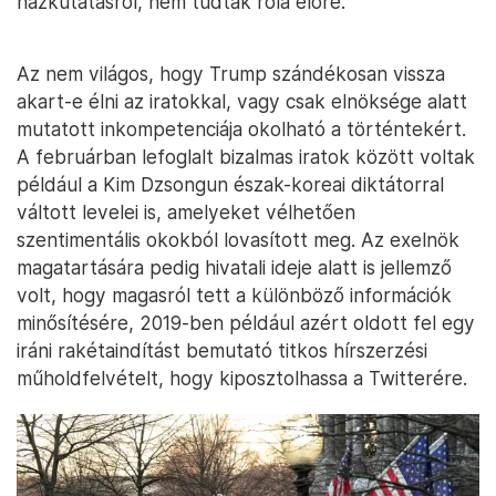
házkutatásról, nem tudtak róla előre.
Az nem világos, hogy Trump szándékosan vissza
akart-e élni az iratokkal, vagy csak elnöksége alatt
mutatott inkompetenciája okolható a történtekért.
A februárban lefoglalt bizalmas iratok között voltak
például a Kim Dzsongun észak-koreai diktátorral
váltott levelei is, amelyeket vélhetően
szentimentális okokból lovasított meg. Az exelnök
magatartására pedig hivatali ideje alatt is jellemző
volt, hogy magasról tett a különböző információk
minősítésére, 2019-ben például azért oldott fel egy
iráni rakétaindítást bemutató titkos hírszerzési
műholdfelvételt, hogy kiposztolhassa a Twitterére.