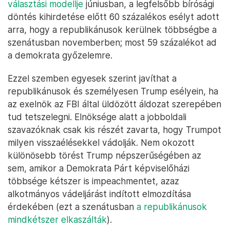
választási modellje
júniusban, a legfelsőbb bírósági
döntés kihirdetése előtt 60 százalékos esélyt adott
arra, hogy a republikánusok kerülnek többségbe a
szenátusban novemberben; most 59 százalékot ad
a demokrata győzelemre.
Ezzel szemben egyesek szerint javíthat a
republikánusok és személyesen Trump esélyein, ha
az exelnök az FBI által üldözött áldozat szerepében
tud tetszelegni. Elnöksége alatt a jobboldali
szavazóknak csak kis részét zavarta, hogy Trumpot
milyen visszaélésekkel vádolják. Nem okozott
különösebb törést Trump népszerűségében az
sem, amikor a Demokrata Párt képviselőházi
többsége kétszer is impeachmentet, azaz
alkotmányos vádeljárást indított elmozdítása
érdekében (ezt a szenátusban
a republikánusok
mindkétszer elkaszálták
).