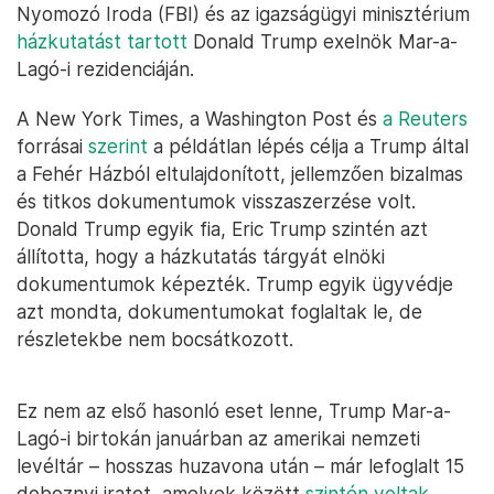
Nyomozó Iroda (FBI) és az igazságügyi minisztérium
házkutatást tartott
Donald Trump exelnök Mar-a-
Lagó-i rezidenciáján.
A New York Times, a Washington Post és
a Reuters
forrásai
szerint
a példátlan lépés célja a Trump által
a Fehér Házból eltulajdonított, jellemzően bizalmas
és titkos dokumentumok visszaszerzése volt.
Donald Trump egyik fia, Eric Trump szintén azt
állította, hogy a házkutatás tárgyát elnöki
dokumentumok képezték. Trump egyik ügyvédje
azt mondta, dokumentumokat foglaltak le, de
részletekbe nem bocsátkozott.
Ez nem az első hasonló eset lenne, Trump Mar-a-
Lagó-i birtokán januárban az amerikai nemzeti
levéltár – hosszas huzavona után – már lefoglalt 15
doboznyi iratot, amelyek között
szintén voltak