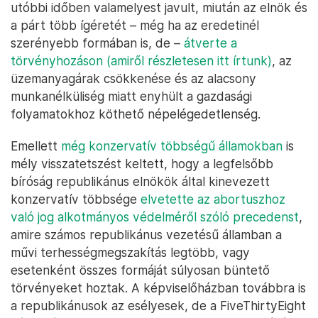
utóbbi időben valamelyest javult, miután az elnök és
a párt több ígéretét – még ha az eredetinél
szerényebb formában is, de –
átverte a
törvényhozáson (amiről részletesen itt írtunk)
, az
üzemanyagárak csökkenése és az alacsony
munkanélküliség miatt enyhült a gazdasági
folyamatokhoz köthető népelégedetlenség.
Emellett
még konzervatív többségű államokban
is
mély visszatetszést keltett, hogy a legfelsőbb
bíróság republikánus elnökök által kinevezett
konzervatív többsége
elvetette az abortuszhoz
való jog alkotmányos védelméről szóló precedenst
,
amire számos republikánus vezetésű államban a
művi terhességmegszakítás legtöbb, vagy
esetenként összes formáját súlyosan büntető
törvényeket hoztak. A képviselőházban továbbra is
a republikánusok az esélyesek, de a FiveThirtyEight