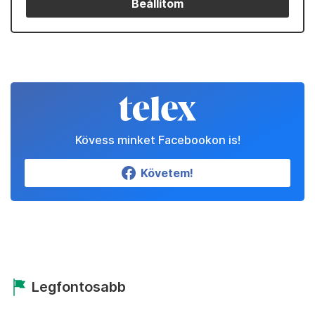
Beállítom
Kövess minket Facebookon is!
Követem!
Legfontosabb