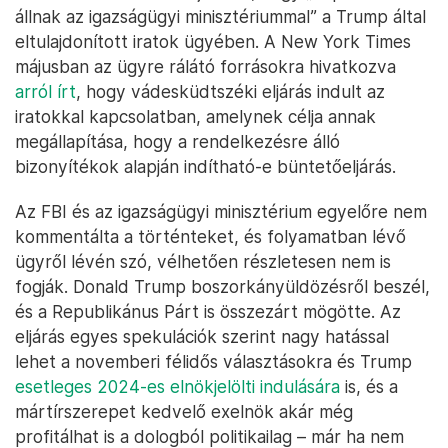
állnak az igazságügyi minisztériummal” a Trump által
eltulajdonított iratok ügyében. A New York Times
májusban az ügyre rálátó forrásokra hivatkozva
arról írt
, hogy vádesküdtszéki eljárás indult az
iratokkal kapcsolatban, amelynek célja annak
megállapítása, hogy a rendelkezésre álló
bizonyítékok alapján indítható-e büntetőeljárás.
Az FBI és az igazságügyi minisztérium egyelőre nem
kommentálta a történteket, és folyamatban lévő
ügyről lévén szó, vélhetően részletesen nem is
fogják. Donald Trump boszorkányüldözésről beszél,
és a Republikánus Párt is összezárt mögötte. Az
eljárás egyes spekulációk szerint nagy hatással
lehet a novemberi félidős választásokra és Trump
esetleges 2024-es elnökjelölti indulására
is, és a
mártírszerepet kedvelő exelnök akár még
profitálhat is a dologból politikailag – már ha nem