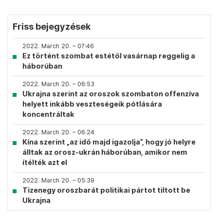
Friss bejegyzések
2022. March 20. – 07:46
Ez történt szombat estétől vasárnap reggelig a
háborúban
2022. March 20. – 06:53
Ukrajna szerint az oroszok szombaton offenzíva
helyett inkább veszteségeik pótlására
koncentráltak
2022. March 20. – 06:24
Kína szerint „az idő majd igazolja”, hogy jó helyre
álltak az orosz-ukrán háborúban, amikor nem
ítélték azt el
2022. March 20. – 05:39
Tizenegy oroszbarát politikai pártot tiltott be
Ukrajna