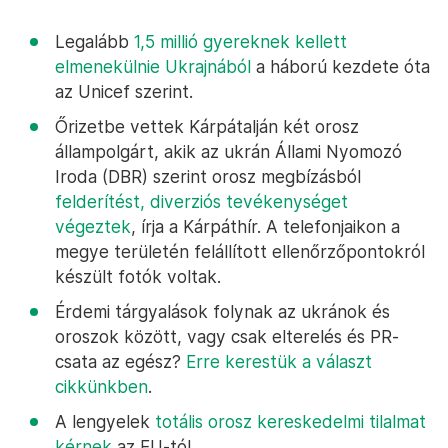
Legalább
1,5 millió gyereknek kellett
elmenekülnie Ukrajnából
a háború kezdete óta
az Unicef szerint.
Őrizetbe vettek Kárpátalján két orosz
állampolgárt, akik az ukrán Állami Nyomozó
Iroda (DBR) szerint orosz megbízásból
felderítést, diverziós tevékenységet
végeztek
, írja a Kárpáthír. A telefonjaikon a
megye területén felállított ellenőrzőpontokról
készült fotók voltak.
Érdemi tárgyalások folynak az ukránok és
oroszok között, vagy csak elterelés és PR-
csata az egész?
Erre kerestük a választ
cikkünkben
.
A lengyelek
totális orosz kereskedelmi tilalmat
kérnek
az EU-tól.