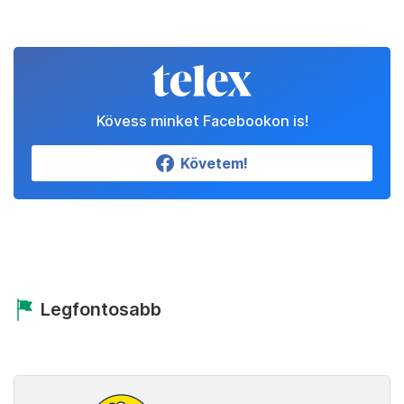
Kövess minket Facebookon is!
Követem!
Legfontosabb