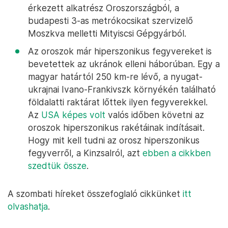
érkezett alkatrész Oroszországból, a
budapesti 3-as metrókocsikat szervizelő
Moszkva melletti Mityiscsi Gépgyárból.
Az oroszok már hiperszonikus fegyvereket is
bevetettek az ukránok elleni háborúban. Egy a
magyar határtól 250 km-re lévő, a nyugat-
ukrajnai Ivano-Frankivszk környékén található
földalatti raktárat lőttek ilyen fegyverekkel.
Az
USA képes volt
valós időben követni az
oroszok hiperszonikus rakétáinak indításait.
Hogy mit kell tudni az orosz hiperszonikus
fegyverről, a Kinzsalról, azt
ebben a cikkben
szedtük össze
.
A szombati híreket összefoglaló cikkünket
itt
olvashatja
.