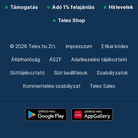
Támogatás
Adó 1% felajánlás
Hírlevelek
Telex Shop
© 2026 Telex.hu Zrt.
Impresszum
Etikai kódex
Átláthatóság
ÁSZF
Adatkezelési tájékoztató
Sütitájékoztató
Süti beállítások
Szabályzatok
Kommentelési szabályzat
Telex Sales