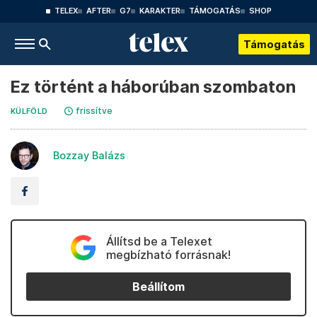
TELEX
AFTER
G7
KARAKTER
TÁMOGATÁS
SHOP
Támogatás
Ez történt a háborúban szombaton
frissítve
KÜLFÖLD
Bozzay Balázs
Állítsd be a Telexet
megbízható forrásnak!
Beállítom