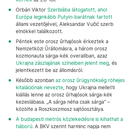
Orbán Viktor
Szerbiába látogatott, ahol
Európa leginkább Putyin-barátnak tartott
állami vezetőjével, Aleksandar Vučić szerb
elnökkel találkozott.
Péntek este orosz űrhajósok érkeztek a
Nemzetközi Űrállomásra, a három orosz
kozmonauta sárga-kék overallban, azaz
Ukrajna zászlajának színeiben jelent meg
, és
jelentkezett be az állomásról.
Később azonban
az orosz űrügynökség röhejes
kitalációnak nevezte
, hogy Ukrajna melletti
kiállás lenne az orosz űrhajósok sárga-kék
kezeslábasa. „A sárga néha csak sárga” –
közölte a Roszkoszmosz sajtóosztálya.
A budapesti metrós közlekedésre is kihathat a
háború.
A BKV szerint harminc napja nem