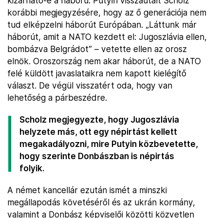
kizárható-e a háború. Putyin visszautalt Scholz
korábbi megjegyzésére, hogy az ő generációja nem
tud elképzelni háborút Európában. „Láttunk már
háborút, amit a NATO kezdett el: Jugoszlávia ellen,
bombázva Belgrádot” – vetette ellen az orosz
elnök. Oroszország nem akar háborút, de a NATO
felé küldött javaslataikra nem kapott kielégítő
választ. De végül visszatért oda, hogy van
lehetőség a párbeszédre.
Scholz megjegyezte, hogy Jugoszlávia
helyzete más, ott egy népirtást kellett
megakadályozni, mire Putyin közbevetette,
hogy szerinte Donbászban is népirtás
folyik.
A német kancellár ezután ismét a minszki
megállapodás követéséről és az ukrán kormány,
valamint a Donbász képviselői közötti közvetlen