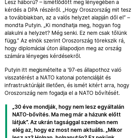
Lesz háború? – ismétlődött meg lényegében a
kérdés a DPA részéről. „Hogy Oroszország mit tesz
a továbbiakban, az a valós helyzet alapján dől el” –
mondta Putyin. „Ki mondhatja meg, hogyan fog
alakulni a helyzet? Még senki. Ez nem csak tőlünk
függ.” Az elnök szerint Oroszország törekszik rá,
hogy diplomáciai úton állapodjon meg az ország
számára lényeges kérdésekről.
Putyin itt megismételte a '97-es állapothoz való
visszatérést a NATO katonai potenciálját és
infrastruktúráját illetően, és ismét kitért arra, hogy
Oroszország nem fogadja el a NATO bővítését.
„30 éve mondják, hogy nem lesz egyáltalán
NATO-bővítés. Ma meg már a házunk előtt
látjuk”. Az ukrán tagsággal szemben nem
elég az, hogy ez most nem aktuális. „Mikor
lesz az? Holnap, holnapután? Ez nekünk