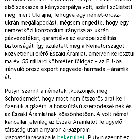
első szakasza is kényszerpálya volt, azért született
meg, mert Ukrajna, felrúgva egy német-orosz-
ukrán megállapodást, mégsem engedte, hogy egy
nemzetközi konzorcium irányítsa az ukrán
gázvezetéket, garantálva az európai szállítás
biztonságát. Így született meg a Németországot
közvetlenül elérő Északi Áramlat, amelyen keresztül
ma évi 55 milliárd köbméter földgáz – az EU-ba
irányuló orosz export negyede-harmada – áramlik
át.
Putyin szerint a németek „köszönjék meg
Schrödernek”, hogy most nem ötszörös árat kell
fizeniük a gázért, a hosszútávú szerződéseknek és
az Északi Áramlatnak köszönhetően. A volt német
kancellár jelenleg az Északi Áramlatot felügyelő
társaság után a nyáron a Gazprom
igazgatótanácsába is
bekerülhet
, Putyin szerint ez