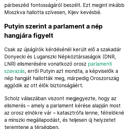
párbeszéd fontosságáról beszélt. Ezt megint inkább
Moszkva hallotta szívesen, Kijev kevésbé.
Putyin szerint a parlament a nép
hangjára figyelt
Csak az újságírók kérdésénél került elő a szakadár
Donyecki és Luganszki Népköztársaságok (DNR,
LNR) elismerésére vonatkozó orosz
parlamenti
szavazás
, erről Putyin azt mondta, a képviselők a
nép hangját hallották meg, márpedig Oroszország
aggódik az ott élők biztonságáért.
Scholz válaszában viszont megjegyezte, hogy az
elismerés – amely a parlament kérése alapján most
az orosz elnökre vár – katasztrófa lenne, félrelökné
a minszki megállapodást, és teljesen új helyzetet
teremtene a térségben.