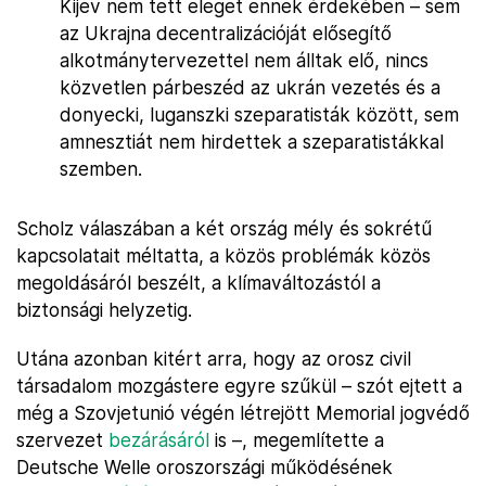
Kijev nem tett eleget ennek érdekében – sem
az Ukrajna decentralizációját elősegítő
alkotmánytervezettel nem álltak elő, nincs
közvetlen párbeszéd az ukrán vezetés és a
donyecki, luganszki szeparatisták között, sem
amnesztiát nem hirdettek a szeparatistákkal
szemben.
Scholz válaszában a két ország mély és sokrétű
kapcsolatait méltatta, a közös problémák közös
megoldásáról beszélt, a klímaváltozástól a
biztonsági helyzetig.
Utána azonban kitért arra, hogy az orosz civil
társadalom mozgástere egyre szűkül – szót ejtett a
még a Szovjetunió végén létrejött Memorial jogvédő
szervezet
bezárásáról
is –, megemlítette a
Deutsche Welle oroszországi működésének