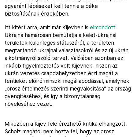
egyaránt lépéseket kell tennie a béke
biztosításának érdekében.
Itt kitért arra, amit már Kijevben is
elmondott
:
Ukrajna hamarosan bemutatja a kelet-ukrajnai
területek különleges státuszáról, a területen
megtartandó ukrajnai választásokról és az új ukrán
alkotmányról szóló tervet. Valójában azonban ez
inkább figyelmeztetés volt Kijevnek, hiszen az
ukrán vezetés csapdahelyzetben érzi magát a
fentieket előíró minszki megállapodással, amelynek
„orosz értelmezés szerinti megvalósítása” az ország
gyengítéséhez, és így a bizonytalanság
növeléséhez vezet.
Miközben a Kijev felé érezhető kritika elhangzott,
Scholz magától nem hozta fel, hogy az orosz