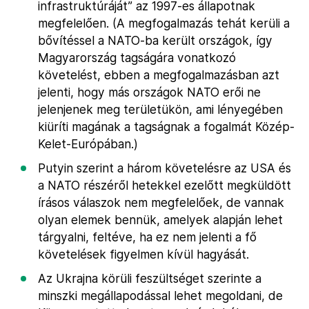
infrastruktúráját” az 1997-es állapotnak
megfelelően. (A megfogalmazás tehát kerüli a
bővítéssel a NATO-ba került országok, így
Magyarország tagságára vonatkozó
követelést, ebben a megfogalmazásban azt
jelenti, hogy más országok NATO erői ne
jelenjenek meg területükön, ami lényegében
kiüríti magának a tagságnak a fogalmát Közép-
Kelet-Európában.)
Putyin szerint a három követelésre az USA és
a NATO részéről hetekkel ezelőtt megküldött
írásos válaszok nem megfelelőek, de vannak
olyan elemek bennük, amelyek alapján lehet
tárgyalni, feltéve, ha ez nem jelenti a fő
követelések figyelmen kívül hagyását.
Az Ukrajna körüli feszültséget szerinte a
minszki megállapodással lehet megoldani, de