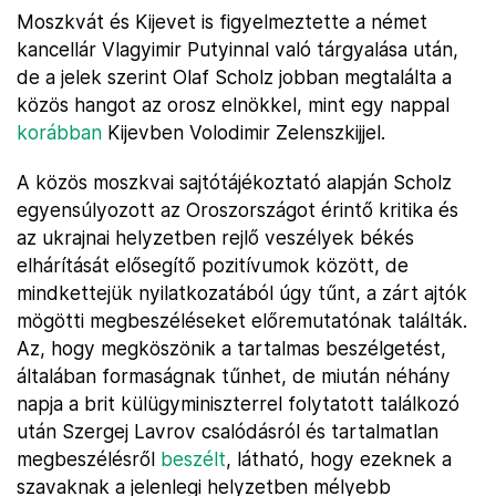
Moszkvát és Kijevet is figyelmeztette a német
kancellár Vlagyimir Putyinnal való tárgyalása után,
de a jelek szerint Olaf Scholz jobban megtalálta a
közös hangot az orosz elnökkel, mint egy nappal
korábban
Kijevben Volodimir Zelenszkijjel.
A közös moszkvai sajtótájékoztató alapján Scholz
egyensúlyozott az Oroszországot érintő kritika és
az ukrajnai helyzetben rejlő veszélyek békés
elhárítását elősegítő pozitívumok között, de
mindkettejük nyilatkozatából úgy tűnt, a zárt ajtók
mögötti megbeszéléseket előremutatónak találták.
Az, hogy megköszönik a tartalmas beszélgetést,
általában formaságnak tűnhet, de miután néhány
napja a brit külügyminiszterrel folytatott találkozó
után Szergej Lavrov csalódásról és tartalmatlan
megbeszélésről
beszélt
, látható, hogy ezeknek a
szavaknak a jelenlegi helyzetben mélyebb