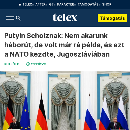
TELEX
AFTER
G7
KARAKTER
TÁMOGATÁS
SHOP
Támogatás
Putyin Scholznak: Nem akarunk
háborút, de volt már rá példa, és azt
a NATO kezdte, Jugoszláviában
frissítve
KÜLFÖLD