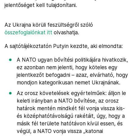
jelentőséget kell tulajdonítani.
Az Ukrajna körüli feszültségről szóló
összefoglalónkat itt
olvashatja.
A sajtótájékoztatón Putyin kezdte, aki elmondta:
A NATO ugyan bővítési politikájára hivatkozik,
ez azonban nem jelenti, hogy köteles egy
jelentkezőt befogadni – azaz, elvárható, hogy
mondjon kategorikusan nemet Ukrajnának.
Az orosz követelések egyértelműek: álljon le
keleti irányban a NATO bővítése, az orosz
határok mentén mindkét fél vonja vissza kis-
és középhatótávolságú rakétáit, úgy, hogy a
másik fél területe hatótávon kívül essen, és
végül, a NATO vonja vissza „katonai