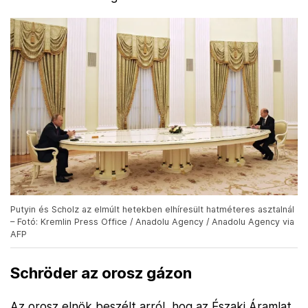
Putyin és Scholz az elmúlt hetekben elhíresült hatméteres asztalnál
– Fotó: Kremlin Press Office / Anadolu Agency / Anadolu Agency via
AFP
Schröder az orosz gázon
Az orosz elnök beszélt arról, hog az Északi Áramlat