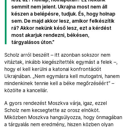
semmit nem jelent. Ukrajna most nem áll
készen a belépésre, tudjuk. És, hogy holnap
sem. De majd akkor lesz, amikor felkészítik
rá? Akkor nekünk késő lesz, ezt a kérdést
most akarjuk rendezni, békésen,
tárgyalásos úton.”
Scholz arról beszélt – itt azonban sokszor nem
vitáztak, inkább kiegészítették egymást a felek –,
hogy el kell kerülni a katonai konfrontációt
Ukrajnában. „Nem egymásra kell mutogatni, hanem
mindenkinek tennie kell a béke megőrzéséért” –
közölte a kancellár.
A gyors rendezést Moszkva várja, igaz, ezzel
Scholz nem kecsegtette az orosz elnököt.
Miközben Moszkva hangsúlyozza, hogy önmagában
a tárgyalás nem eredmény, hiszen közben olyan