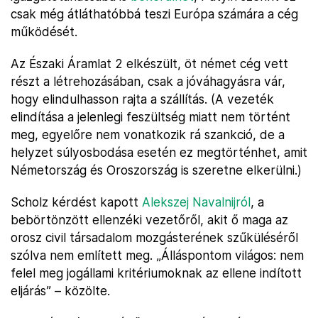
csak még átláthatóbbá teszi Európa számára a cég
működését.
Az Északi Áramlat 2 elkészült, öt német cég vett
részt a létrehozásában, csak a jóváhagyásra vár,
hogy elindulhasson rajta a szállítás. (A vezeték
elindítása a jelenlegi feszültség miatt nem történt
meg, egyelőre nem vonatkozik rá szankció, de a
helyzet súlyosbodása esetén ez megtörténhet, amit
Németország és Oroszország is szeretne elkerülni.)
Scholz kérdést kapott
Alekszej Navalnijról
, a
bebörtönzött ellenzéki vezetőről, akit ő maga az
orosz civil társadalom mozgásterének szűküléséről
szólva nem említett meg. „Álláspontom világos: nem
felel meg jogállami kritériumoknak az ellene indított
eljárás” – közölte.