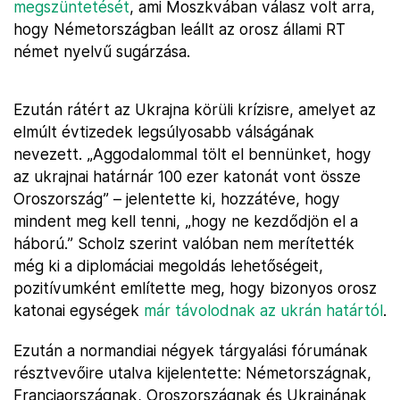
megszüntetését
, ami Moszkvában válasz volt arra,
hogy Németországban leállt az orosz állami RT
német nyelvű sugárzása.
Ezután rátért az Ukrajna körüli krízisre, amelyet az
elmúlt évtizedek legsúlyosabb válságának
nevezett. „Aggodalommal tölt el bennünket, hogy
az ukrajnai határnár 100 ezer katonát vont össze
Oroszország” – jelentette ki, hozzátéve, hogy
mindent meg kell tenni, „hogy ne kezdődjön el a
háború.” Scholz szerint valóban nem merítették
még ki a diplomáciai megoldás lehetőségeit,
pozitívumként említette meg, hogy bizonyos orosz
katonai egységek
már távolodnak az ukrán határtól
.
Ezután a normandiai négyek tárgyalási fórumának
résztvevőire utalva kijelentette: Németországnak,
Franciaországnak, Oroszországnak és Ukrajnának