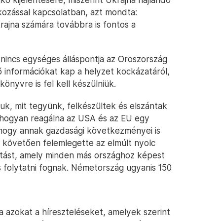
kozással kapcsolatban, azt mondta:
rajna számára továbbra is fontos a
 nincs egységes álláspontja az Oroszország
rő információkat kap a helyzet kockázatáról,
könyvre is fel kell készülniük.
juk, mit tegyünk, felkészültek és elszántak
, hogyan reagálna az USA és az EU egy
 hogy annak gazdasági következményei is
t követően felemlegette az elmúlt nyolc
tást, amely minden más országhoz képest
 folytatni fognak. Németország ugyanis 150
ta azokat a híreszteléseket, amelyek szerint