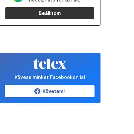
Beállítom
Kövess minket Facebookon is!
Követem!