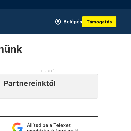
Belépés
Támogatás
nnünk
Partnereinktől
Állítsd be a Telexet
megbízható forrásnak!