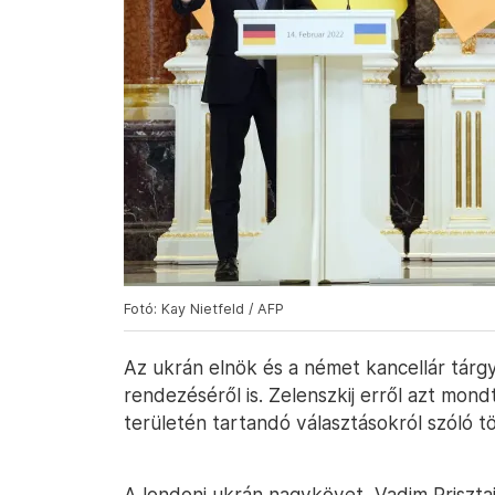
Fotó: Kay Nietfeld / AFP
Az ukrán elnök és a német kancellár tárg
rendezéséről is. Zelenszkij erről azt mondt
területén tartandó választásokról szóló 
A londoni ukrán nagykövet, Vadim Prisztaj