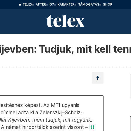
TELEX
AFTER
G7
KARAKTER
TÁMOGATÁS
SHOP
jevben: Tudjuk, mit kell te
élesítéshez képest. Az MTI ugyanis
 címmel adta ki a Zelenszkij–Scholz-
lár Kijevben: „nem tudjuk, mit tegyünk,
. A német hírportálok szerint viszont –
itt