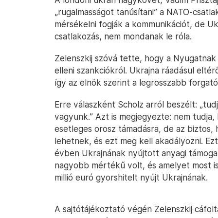
„rugalmasságot tanúsítani” a NATO-csatla
mérsékelni fogják a kommunikációt, de Uk
csatlakozás, nem mondanak le róla.
Zelenszkij szóvá tette, hogy a Nyugatnak
elleni szankciókról. Ukrajna ráadásul elté
így az elnök szerint a legrosszabb forgató
Erre válaszként Scholz arról beszélt: „tud
vagyunk.” Azt is megjegyezte: nem tudja
esetleges orosz támadásra, de az biztos,
lehetnek, és ezt meg kell akadályozni. Ez
évben Ukrajnának nyújtott anyagi támoga
nagyobb mértékű volt, és amelyet most is
millió euró gyorshitelt nyújt Ukrajnának.
A sajtótájékoztató végén Zelenszkij cáfol