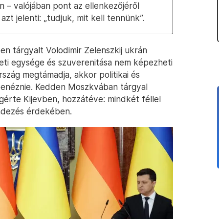
 – valójában pont az ellenkezőjéről
azt jelenti: „tudjuk, mit kell tennünk”.
en tárgyalt Volodimir Zelenszkij ukrán
ületi egysége és szuverenitása nem képezheti
szág megtámadja, akkor politikai és
benéznie. Kedden Moszkvában tárgyal
ígérte Kijevben, hozzátéve: mindkét féllel
endezés érdekében.