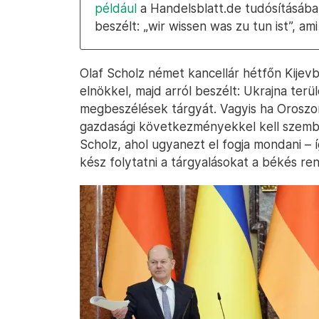
például
a Handelsblatt.de tudósításában
beszélt: „wir wissen was zu tun ist”, ami 
Olaf Scholz német kancellár hétfőn Kijevb
elnökkel, majd arról beszélt: Ukrajna ter
megbeszélések tárgyát. Vagyis ha Oroszor
gazdasági következményekkel kell szem
Scholz, ahol ugyanezt el fogja mondani – 
kész folytatni a tárgyalásokat a békés r