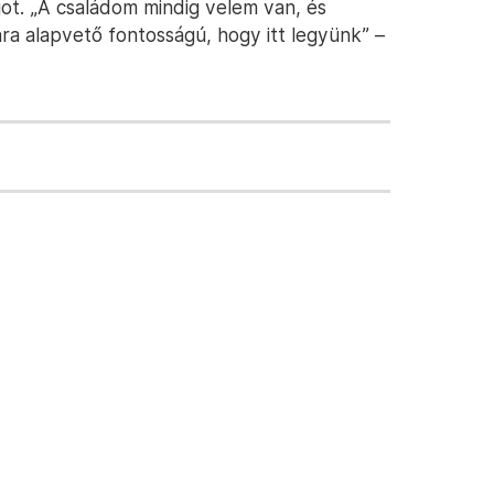
got. „A családom mindig velem van, és
ra alapvető fontosságú, hogy itt legyünk” –