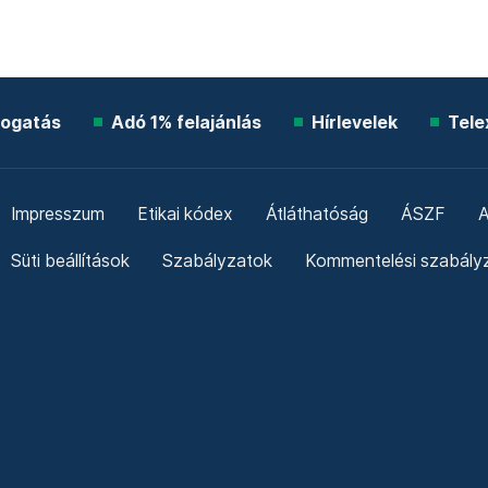
ogatás
Adó 1% felajánlás
Hírlevelek
Tele
Impresszum
Etikai kódex
Átláthatóság
ÁSZF
A
Süti beállítások
Szabályzatok
Kommentelési szabály