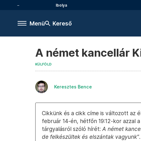
Ibolya
Menü
Kereső
A német kancellár Ki
KÜLFÖLD
Keresztes Bence
Cikkünk és a cikk címe is változott az 
február 14-én, hétfőn 19:12-kor azzal a
tárgyalásról szóló hírét:
A német kancel
de felkészültek és elszántak vagyunk”