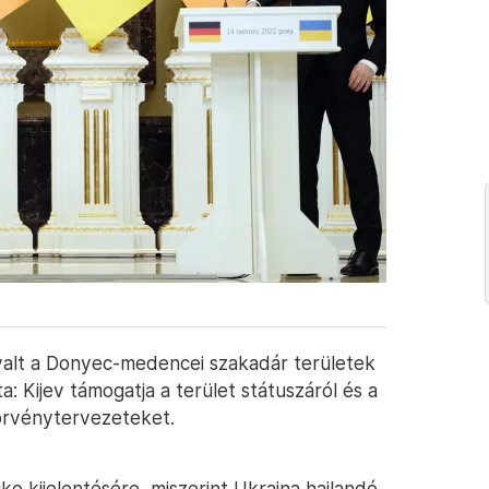
yalt a Donyec-medencei szakadár területek
a: Kijev támogatja a terület státuszáról és a
törvénytervezeteket.
ko kijelentésére, miszerint Ukrajna hajlandó