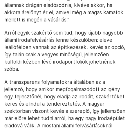
államnak drágán eladósodnia, kivéve akkor, ha
akkora árelőnyt ér el, amivel még a magas kamatok
mellett is megéri a vásárlás.”
Arról egyik szakértő sem tud, hogy újabb nagyobb
állami irodafelvásárlás lenne készülőben: eleve
leállófélben vannak az építkezések, kevés az opció,
így talán csak a vegyes minőségű, jellemzően
külföldi kézben lévő irodaportfóliók jöhetnének
szóba.
A transzparens folyamatokra általában az a
jellemző, hogy amikor megfogalmazódott az igény
egy fejlesztőnél, hogy eladja az irodáit, szakértőket
keres és elindul a tendereztetés. A magyar
szektorban viszont kevés a szereplő, így jellemzően
már előre lehet tudni arról, ha egy nagy irodaépület
eladóvá válik. A mostani állami felvásárlásoknál