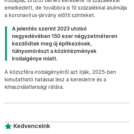
irodapiac bruttó bérleti kereslete 19 százalékkal
emelkedett, de továbbra is 10 százalékkal alulmúlja
a koronavírus-járvány előtti szinteket.
A jelentés szerint 2023 utolsó
negyedévében 150 ezer négyzetméteren
kezdődtek meg új építkezések,
túlnyomórészt a közintézmények
irodaigénye miatt.
A közszféra irodaigényéről azt írják, 2025-ben
kimutatható hatással lesz a keresletre és a
kihasználatlansági rátára.
Kedvenceink