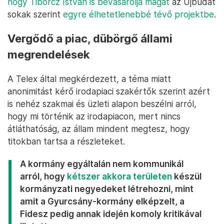
hogy Tiborcz István is bevásárolja magát
az Újbudát
sokak szerint
egyre élhetetlenebbé tévő projektbe
.
Vergődő a piac, dübörgő állami
megrendelések
A Telex által megkérdezett, a téma miatt
anonimitást kérő irodapiaci szakértők szerint azért
is nehéz szakmai és üzleti alapon beszélni arról,
hogy mi történik az irodapiacon, mert nincs
átláthatóság, az állam mindent megtesz, hogy
titokban tartsa a részleteket.
A kormány egyáltalán nem kommunikál
arról, hogy
kétszer akkora területen
készül
kormányzati negyedeket létrehozni, mint
amit a Gyurcsány-kormány elképzelt, a
Fidesz pedig annak idején komoly kritikával