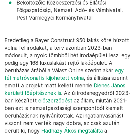
Beköltözők: Közbeszerzési és Ellátási
Főigazgatóság, Nemzeti Adó- és Vámhivatal,
Pest Vármegyei Kormányhivatal
Eredetileg a Bayer Construct 950 lakás köré húzott
volna fel irodákat, a terv azonban 2023-ban
módosult, a nyolc tömbből hét irodaépület lesz, egy
pedig egy 168 luxuslakást rejtő lakóépület. A
beruházás árából a Válasz Online szerint akár
egy
fél metróvonal is kijöhetett volna
, és állítása szerint
emiatt a projekt miatt kellett mennie
Dienes János
kerületi főépítésznek is
. Az új irodanegyedről 2023-
ban készített
előszerződést
az állam, miután 2021-
ben ezt is nemzetgazdasági szempontból kiemelt
beruházásnak nyilvánították. Az ingatlanvásárlást
viszont nem verték nagy dobra, az csak azután
derült ki, hogy
Hadházy Ákos megtalálta
a