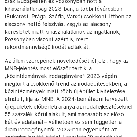
csak Budapesten és Pozsonyban nőtt a
kihasználatlanság 2023-ban, a többi fővárosban
(Bukarest, Prága, Szófia, Varsó) csökkent. Itthon az
alacsony nettó felszívás, vagyis az alacsony
keresletet miatt kihasználatlanok az ingatlanok,
Pozsonyban viszont azért is, mert
rekordmennyiségű irodát adtak át.
Az állam szerepének növekedését jól jelzi, hogy az
MNB-jelentés most először tért ki a
„közintézmények irodaigényére”: 2023 végén
megtört a csökkenő trend az irodaépítésekben, a
közintézmények miatt több új épület kivitelezése
elindult, írja az MNB. A 2024-ben átadni tervezett
új épületek előbérleti aránya az irodafejlesztéseknél
55 százalék körül alakult, ami magasabb az előző
két év adatánál – vélhetően ez sem független a
állam irodaigényeitől. 2023-ban egyébként az