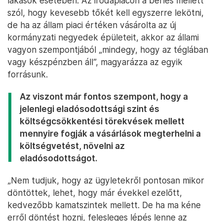
lakások esetében. Az irodapiacon a bérlés mellett
szól, hogy kevesebb tőkét kell egyszerre lekötni,
de ha az állam piaci értéken vásárolta az új
kormányzati negyedek épületeit, akkor az állami
vagyon szempontjából „mindegy, hogy az téglában
vagy készpénzben áll”, magyarázza az egyik
forrásunk.
Az viszont már fontos szempont, hogy a
jelenlegi eladósodottsági szint és
költségcsökkentési törekvések mellett
mennyire fogják a vásárlások megterhelni a
költségvetést, növelni az
eladósodottságot.
„Nem tudjuk, hogy az ügyletekről pontosan mikor
döntöttek, lehet, hogy már évekkel ezelőtt,
kedvezőbb kamatszintek mellett. De ha ma kéne
erről döntést hozni, felesleges lépés lenne az