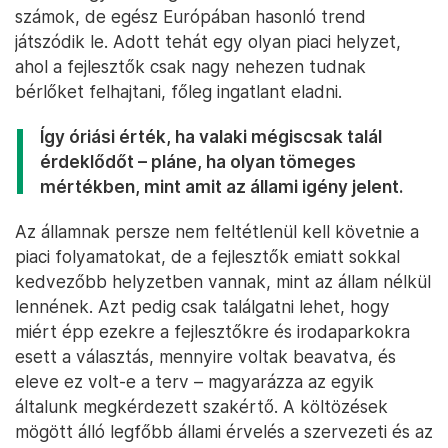
számok, de egész Európában hasonló trend
játszódik le. Adott tehát egy olyan piaci helyzet,
ahol a fejlesztők csak nagy nehezen tudnak
bérlőket felhajtani, főleg ingatlant eladni.
Így óriási érték, ha valaki mégiscsak talál
érdeklődőt – pláne, ha olyan tömeges
mértékben, mint amit az állami igény jelent.
Az államnak persze nem feltétlenül kell követnie a
piaci folyamatokat, de a fejlesztők emiatt sokkal
kedvezőbb helyzetben vannak, mint az állam nélkül
lennének. Azt pedig csak találgatni lehet, hogy
miért épp ezekre a fejlesztőkre és irodaparkokra
esett a választás, mennyire voltak beavatva, és
eleve ez volt-e a terv – magyarázza az egyik
általunk megkérdezett szakértő. A költözések
mögött álló legfőbb állami érvelés a szervezeti és az