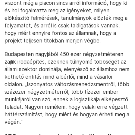
viszont még a piacon sincs arról információ, hogy ki
és hol fogalmazta meg az igényeket, milyen
előkészítő felmérések, tanulmányok előzték meg a
folyamatot, és arról is csak találgatások vannak,
hogy miért ennyire fontos az államnak, hogy a
projekt teljesen titokban menjen végbe.
Budapesten nagyjából 450 ezer négyzetméteren
zajlik irodaépítés, ezeknek túlnyomó többségét az
állami szektor dominálja, elenyésző az államhoz nem
köthető entitás mind a bérlői, mind a vásárlói
oldalon. „Iszonyatos változásmenedzsmentről, több
százezer négyzetméterről, több tízezer ember
munkájáról van szó, ennek a logisztikája elképesztő
feladat. Nagyon remélem, hogy valaki erre végzett
háttérszámítást, hogy miért és hogyan érheti meg a
végén.”