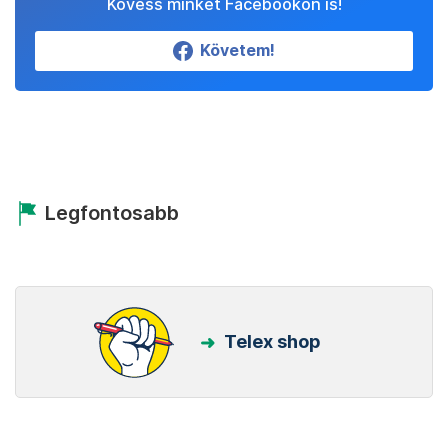
Kövess minket Facebookon is!
Követem!
Legfontosabb
Telex shop