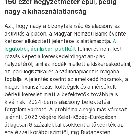
150 ezer négyzetméter épül, pedig
nagy a kihasználatlanság
Azt, hogy nagy a bizonytalanság és alacsony az
aktivitás a piacon, a Magyar Nemzeti Bank évente
kétszer elkészített jelentése is alátámasztja.
A
legutóbbi, áprilisban publikált
felmérés nem fest
rózsás képet a kereskedelmiingatlan-piac
helyzetéről, ami az irodák mellett a kiskereskedelmi,
az ipari-logisztikai és a szállodapiacot is magába
foglalja. A jelentés szerint az emelkedő hozamok, a
magas finanszírozási költségek és a mérsékelt
bérleti kereslet miatt a befektetők továbbra is
kivárnak, 2024-ben is alacsony befektetési
forgalom várható. A probléma a régió más városait
is érinti, 2023 végére Kelet-Közép-Európában
átlagosan 8 százalékkal csökkent a tőkeérték az
egy évvel korábbi szinttől, míg Budapesten