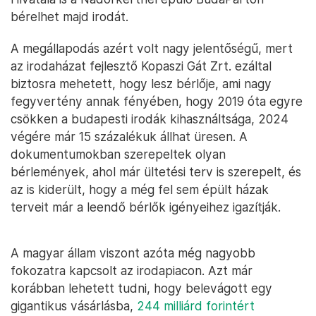
bérelhet majd irodát.
A megállapodás azért volt nagy jelentőségű, mert
az irodaházat fejlesztő Kopaszi Gát Zrt. ezáltal
biztosra mehetett, hogy lesz bérlője, ami nagy
fegyvertény annak fényében, hogy 2019 óta egyre
csökken a budapesti irodák kihasználtsága, 2024
végére már 15 százalékuk állhat üresen. A
dokumentumokban szerepeltek olyan
bérlemények, ahol már ültetési terv is szerepelt, és
az is kiderült, hogy a még fel sem épült házak
terveit már a leendő bérlők igényeihez igazítják.
A magyar állam viszont azóta még nagyobb
fokozatra kapcsolt az irodapiacon. Azt már
korábban lehetett tudni, hogy belevágott egy
gigantikus vásárlásba,
244 milliárd forintért