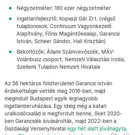
Négyzetméter: 160 ezer négyzetméter
Ingatlanfejlesztő: Kopaszi Gát Zrt. (végső
tulajdonosok: Continuum Vagyonkezelő
Alapítvány, Főnix Magántőkealap, Garancsi
István, Scheer Sándor, Hall Krisztián)
Beköltözők: Állami Számvevőszék, MÁV-
Volánbusz csoport, Nemzeti Választási Iroda,
Szellemi Tulajdon Nemzeti Hivatala
Az 56 hektáros földterületet Garancsi István
érdekeltségei vették meg 2016-ban, majd
megindult Budapest egyik legnagyobb
ingatlanberuházása. Egy ideig még a katari
uralkodócsalád is megfordult benne, őket 2020-
ben Garancsiék kivásárolták, majd 2022-ben a
Gazdasági Versenyhivatal
egy hét alatt jóváhagyta,