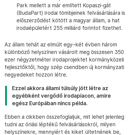
Park mellett a már említett Kopaszi-gát
(BudaPart) irodai tömbjeinek felvásárlására is
előszerződést kötött a magyar állam, a hat
irodaépületért 255 milliárd forintot fizethet.
Az állam tehát az elmúlt egy–két évben három
különböző helyszínen vásárolt meg összesen 350
ezer négyzetméter irodaprojektet kormányközeli
fejlesztőktől, hogy szép csendben új kormányzati
negyedeket hozzon létre.
Ezzel akkora állami túlsúly jött létre az
egyébként vergődő irodapiacon, amire
egész Európában nincs példa.
Ebben a cikkben összefoglaljuk, mit lehet jelenleg
tudni az óriási léptékű felvásárlásokról, milyen
helyszínekre, mennyiért és kiket ültetnének be,