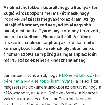
Az elmúlt hetekben kiderült, hogy a Bosnyák téri
Zugló Városközpont mellett két másik nagy
irodaberuházást is megvásárol az állam. Az így
létrejövő kormányzati negyed jóval nagyobb
annál, mint amit a Gyurcsány-kormány tervezett,
és amit akkoriban a Fidesz kritizált. Az állami
részvétel hatalmas segítség az irodákat építő
kormányközeli vállalkozóknak olyankor, amikor
finoman szólva sem pörög az ingatlanpiac: idén
már 15 százalék lehet a kihasználatlanság.
Januárban írtunk arról, hogy
NER-es vállalkozóktól
bérelhet a MÁV és több állami hivatal
: a Telex által
megszerzett dokumentumokból az derült ki, hogy a
MÁV-csoport, az Állami Számvevőszék, a Nemzeti
Választási Iroda és a Szellemi Tulajdon Nemzeti
Hivatala is a Nádorkertnél épülő BudaParton