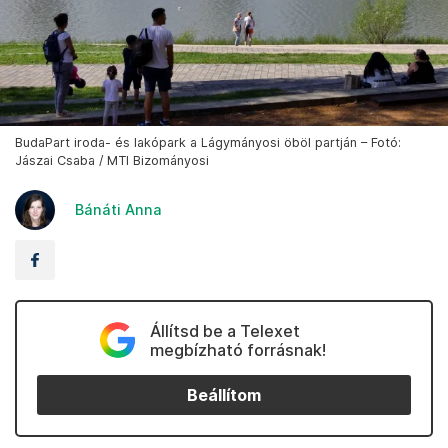
BudaPart iroda- és lakópark a Lágymányosi öböl partján – Fotó:
Jászai Csaba / MTI Bizományosi
Bánáti Anna
Állítsd be a Telexet
megbízható forrásnak!
Beállítom