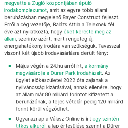
megvette a Zugló központjában épülő
irodakomplexumot
, amit az egyre több állami
beruházásban megjelenő Bayer Construct fejleszt.
Erről a cég vezetője, Balázs Attila a Telexnek fél
éve azt nyilatkozta, hogy
őket kereste meg az
állam
, szerinte azért, mert rengeteg új,
energiahatékony irodára van szükségük. Tavasszal
viszont két újabb irodavásárlásra derült fény:
Május végén a 24.hu arról írt,
a kormány
megvásárolja a Dürer Park irodaházait
. Az
ügylet előkészületei 2022 óta zajlanak a
nyilvánosság kizárásával, annak ellenére, hogy
az állam már 80 milliárd forintot kifizetett a
beruházónak, a teljes vételár pedig 120 milliárd
forint körül végződhet.
Ugyanaznap a Válasz Online is írt
egy szintén
titkos alkuról
: a lap értesülése szerint a Dürer