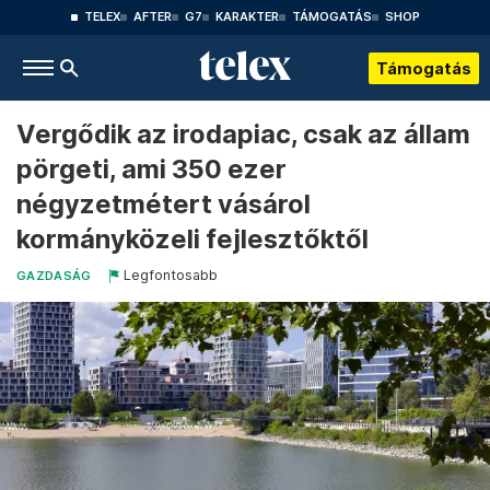
TELEX
AFTER
G7
KARAKTER
TÁMOGATÁS
SHOP
Támogatás
Vergődik az irodapiac, csak az állam
pörgeti, ami 350 ezer
négyzetmétert vásárol
kormányközeli fejlesztőktől
Legfontosabb
GAZDASÁG