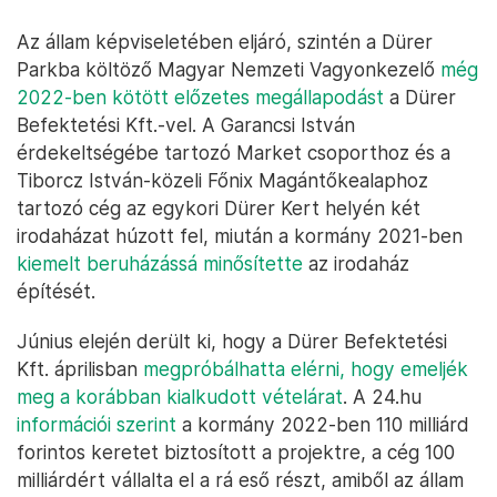
Az állam képviseletében eljáró, szintén a Dürer
Parkba költöző Magyar Nemzeti Vagyonkezelő
még
2022-ben kötött előzetes megállapodást
a Dürer
Befektetési Kft.-vel. A Garancsi István
érdekeltségébe tartozó Market csoporthoz és a
Tiborcz István-közeli Főnix Magántőkealaphoz
tartozó cég az egykori Dürer Kert helyén két
irodaházat húzott fel, miután a kormány 2021-ben
kiemelt beruházássá minősítette
az irodaház
építését.
Június elején derült ki, hogy a Dürer Befektetési
Kft. áprilisban
megpróbálhatta elérni, hogy emeljék
meg a korábban kialkudott vételárat
. A 24.hu
információi szerint
a kormány 2022-ben 110 milliárd
forintos keretet biztosított a projektre, a cég 100
milliárdért vállalta el a rá eső részt, amiből az állam