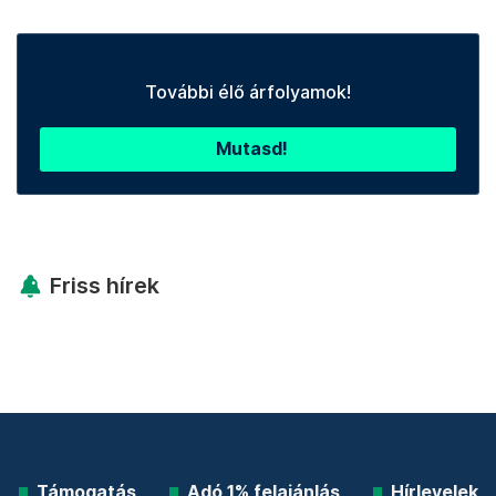
További élő árfolyamok!
Mutasd!
Friss hírek
Támogatás
Adó 1% felajánlás
Hírlevelek