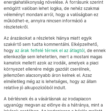
energiahatékonyság növelése. A forrásunk szerint
emögött valóban lehet logika, de nehéz szakmai
véleményt mondani arról, hogy a valóságban ez
működhet-e, annyira nincsen információ a
részletekről.
Az árazásokat a részletek hiánya miatt egyik
szakértő sem tudta kommentálni. Elképzelhető,
hogy
az árak felfelé térnek el az átlagtól
, de ennek
ellenkezője sem lehetetlen, mert a mostani magas
kamatok mellett azok az irodák, amelyek a piaci
környezet ellenére mégis gazdát cserélnek,
jellemzően alacsonyabb áron kelnek el. Azaz
elméletileg még az is lehetséges, hogy az állam
relatíve jó alkupozícióból indult.
A bérlésnek és a vásárlásnak az irodapiacon
ugyanúgy megvan az előnye és a hátránya, mint a