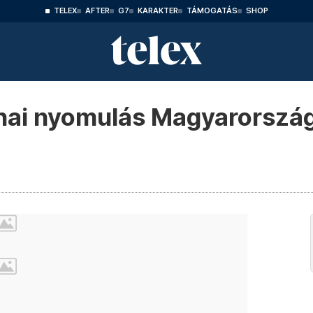
TELEX
AFTER
G7
KARAKTER
TÁMOGATÁS
SHOP
kínai nyomulás Magyarorsz