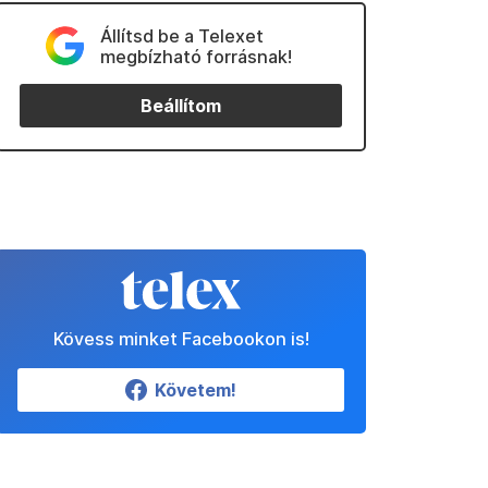
Állítsd be a Telexet
megbízható forrásnak!
Beállítom
Kövess minket Facebookon is!
Követem!