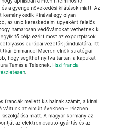
ogy áprilisban a Fitch hitelminősítő
és a gyenge növekedési kilátások miatt. Az
t keménykedik Kínával egy olyan
b, az unió kereskedelmi ügyekért felelős
 hogy hamarosan védővámokat vethetnek ki
 egyik fő célja ezért most az exportpiacok
efolyásos európai vezetők jóindulatára. Itt
őtitkár Emmanuel Macron elnök stratégiai
b, hogy segíthet nyitva tartani a kapukat
tura Tamás a Telexnek.
Hszi francia
részletesen
.
franciák mellett kis halnak számít, a kínai
 váltunk az elmúlt években – részben
 kiszolgálása miatt. A magyar kormány az
pontját az elektromosautó-gyártás és az