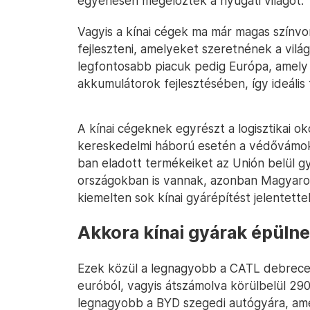
egyenesen megelőzték a nyugati világot.
Vagyis a kínai cégek ma már magas színvo
fejleszteni, amelyeket szeretnének a világ
legfontosabb piacuk pedig Európa, amely
akkumulátorok fejlesztésében, így ideális 
A kínai cégeknek egyrészt a logisztikai o
kereskedelmi háború esetén a védővámok
ban eladott termékeiket az Unión belül g
országokban is vannak, azonban Magyaro
kiemelten sok kínai gyárépítést jelentett
Akkora kínai gyárak épüln
Ezek közül a legnagyobb a CATL debreceni
euróból, vagyis átszámolva körülbelül 290
legnagyobb a BYD szegedi autógyára, amel