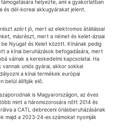
 támogatására helyezte, ami a gyakorlatban
i és dél-koreai akkugyárakat jelent.
szt azért jó, mert az elektromos átállással
nket, másrészt, mert a német és kelet-ázsiai
 be Nyugat és Kelet között. Kínának pedig
tott a kínai beruházások befogadására, mert
bbá válnak a kereskedelmi kapcsolatai. Ha
k vannak uniós gyárai, akkor sokkal
lyozni a kínai termékek európai
belül állítják elő.
 szaporodnak is Magyarországon, az éves
több mint a háromszorosára nőtt 2014 és
ztrálva a CATL debreceni óriásberuházásának
yek majd a 2023-24-es számokat nyomják