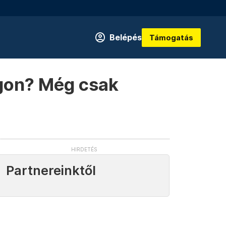
Belépés
Támogatás
ágon? Még csak
Partnereinktől