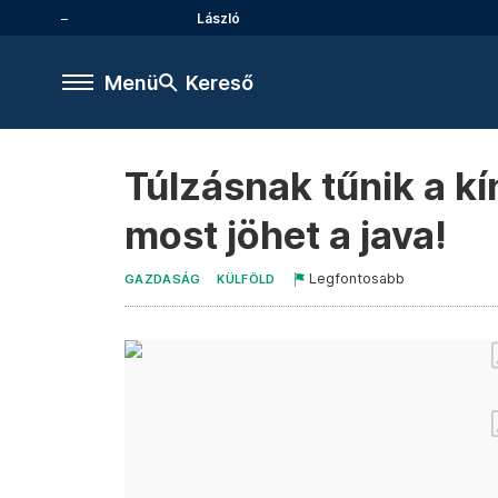
László
Menü
Kereső
Túlzásnak tűnik a 
most jöhet a java!
Legfontosabb
GAZDASÁG
KÜLFÖLD