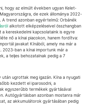
i, hogy az elmúlt években ugyan Kelet-
 Magyarországra, de ezek állománya 2022-
. A trend azonban egyértelmű: Orbánék
sról
alkotott elképzeléseivel összhangban
tt a kereskedelmi kapcsolataink is egyre
éte nő a kínai piacokon, hanem fordítva:
portál javakat Kínából, amely ma már a
. 2023-ban a kínai importunk már a
k, a teljes behozatalnak pedig a 7
 után ugrottak meg igazán. Kína a nyugati
őbb kezdett el iparosodni, a
sak egyszerűbb termékek gyártásával
ben. Autógyártásban azonban mostanra már
ákat, az akkumulátorok gyártásában pedig