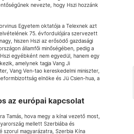
lentőségűnek nevezte, hogy Hszi hozzánk
orvinus Egyetem oktatója a Telexnek azt
elvételének 75. évfordulójára szervezett
 nagy, hiszen Hszi az erősödő gazdasági
rszágon államfői minőségében, pedig a
. Hszi egyébként nem egyedül, hanem egy
kezik, amelynek tagja Vang Ji
ter, Vang Ven-tao kereskedelmi miniszter,
Reformbizottság elnöke és Jü Csien-hua, a
s az európai kapcsolat
ra Tamás, hova megy a kínai vezető most,
yarország mellett Szerbiába és
é szorul magyarázatra, Szerbia Kína