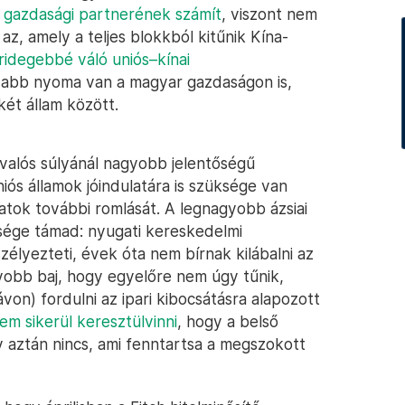
 gazdasági partnerének számít
, viszont nem
z, amely a teljes blokkból kitűnik Kína-
ridegebbé váló uniós–kínai
yabb nyoma van a magyar gazdaságon is,
ét állam között.
valós súlyánál nagyobb jelentőségű
ós államok jóindulatára is szüksége van
atok további romlását. A legnagyobb ázsiai
sége támad: nyugati kereskedelmi
zélyezteti, évek óta nem bírnak kilábalni az
obb baj, hogy egyelőre nem úgy tűnik,
von) fordulni az ipari kibocsátásra alapozott
em sikerül keresztülvinni
, hogy a belső
 Így aztán nincs, ami fenntartsa a megszokott