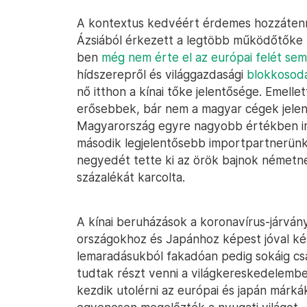
A kontextus kedvéért érdemes hozzátenn
Ázsiából érkezett a legtöbb működőtőke
ben
még nem érte el az európai felét sem
hídszerepről és világgazdasági
blokkosodá
nő itthon a kínai tőke jelentősége. Emelle
erősebbek, bár nem a magyar cégek jelenl
Magyarország egyre nagyobb értékben im
második legjelentősebb importpartnerünk
negyedét tette ki az örök bajnok németne
százalékát karcolta.
A kínai beruházások a koronavírus-járvány
országokhoz és Japánhoz képest jóval kés
lemaradásukból fakadóan pedig sokáig c
tudtak részt venni a világkereskedelem
kezdik utolérni az európai és japán márk