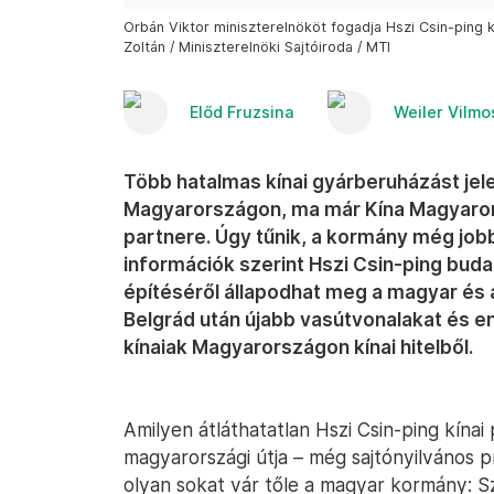
Orbán Viktor miniszterelnököt fogadja Hszi Csin-ping k
Zoltán / Miniszterelnöki Sajtóiroda / MTI
Előd Fruzsina
Weiler Vilmo
Több hatalmas kínai gyárberuházást jel
Magyarországon, ma már Kína Magyaror
partnere. Úgy tűnik, a kormány még job
információk szerint Hszi Csin-ping bud
építéséről állapodhat meg a magyar és a 
Belgrád után újabb vasútvonalakat és e
kínaiak Magyarországon kínai hitelből.
Amilyen átláthatatlan Hszi Csin-ping kína
magyarországi útja – még sajtónyilvános p
olyan sokat vár tőle a magyar kormány: Sz