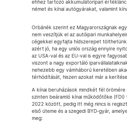
ehhez tartozó akkumulátoripari értéklánc
német és kínai autógyárakat, valamint kína
Orbánék szerint ez Magyarországnak egyré
nem veszítjük el az autóipari munkahelyei
cégekkel egyfajta hídszerepet tölthetünk
azért jó, ha egy uniós ország ennyire nyi
az USA-val és az EU-val is egyre fagyosa
viszont a nagy exportáló iparvállalataikna
nehezebb egy vámháború keretében akadá
térhódítását, hiszen azokat már a kerítésen 
A kínai beruházások mindkét fél örömére
szinten beáramló kínai működőtőke (FDI) 
2022 között, pedig itt még nincs is regis
első üteme és a szegedi BYD-gyár, amel
meg: