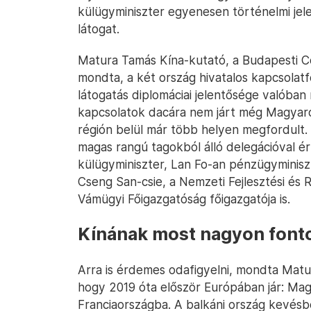
külügyminiszter egyenesen történelmi je
látogat.
Matura Tamás Kína-kutató, a Budapesti C
mondta, a két ország hivatalos kapcsolatf
látogatás diplomáciai jelentősége valóban
kapcsolatok dacára nem járt még Magyaro
régión belül már több helyen megfordult
magas rangú tagokból álló delegációval ér
külügyminiszter, Lan Fo-an pénzügyminisz
Cseng San-csie, a Nemzeti Fejlesztési és 
Vámügyi Főigazgatóság főigazgatója is.
Kínának most nagyon fonto
Arra is érdemes odafigyelni, mondta Matu
hogy 2019 óta először Európában jár: Mag
Franciaországba. A balkáni ország kevésb