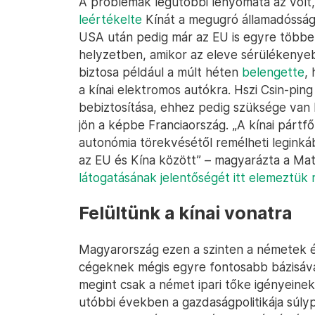
A problémák legutóbbi lenyomata az volt, h
leértékelte
Kínát a megugró államadósság 
USA után pedig már az EU is egyre többe
helyzetben, amikor az eleve sérülékenyeb
biztosa például a múlt héten
belengette
,
a kínai elektromos autókra. Hszi Csin-ping
bebiztosítása, ehhez pedig szüksége van b
jön a képbe Franciaország. „A kínai pártf
autonómia törekvésétől remélheti leginkáb
az EU és Kína között” – magyarázta a Ma
látogatásának jelentőségét itt elemeztük 
Felültünk a kínai vonatra
Magyarország ezen a szinten a németek és 
cégeknek mégis egyre fontosabb bázisává
megint csak a német ipari tőke igényeinek
utóbbi években a gazdaságpolitikája súly