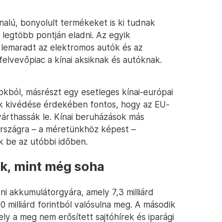
nalú, bonyolult termékeket is ki tudnak
 legtöbb pontján eladni. Az egyik
 lemaradt az elektromos autók és az
felvevőpiac a kínai aksiknak és autóknak.
kokból, másrészt egy esetleges kínai-európai
 kivédése érdekében fontos, hogy az EU-
yárthassák le. Kínai beruházások más
rszágra – a méretünkhöz képest –
ek be az utóbbi időben.
ek, mint még soha
 akkumulátorgyára, amely 7,3 milliárd
0 milliárd forintból valósulna meg. A második
y a meg nem erősített sajtóhírek és iparági