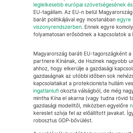
leglelkesebb európai szövetségesének és
EU-tagállam. Az EU-n belül Magyarország a
barát politikájával egy mostanában
egyre 
viszonyrendszerben
. Ennek egyre komol
folyamatosan erősödnek a kapcsolatok a k
Magyarország baráti EU-tagországként a 
partnere Kínának, de Hszinek nagyobb uni
ahhoz, hogy elkerülje a gazdasági kapcsol
gazdaságnak az utóbbi időben sok nehéz
kapcsolataikat a protekcionista hullám ves
ingatlanlufi
okozta válságból, de még nagy
mintha Kína el akarna (vagy tudna rövid tá
gazdasági modelltől, miközben egyelőre
n
kereslet szívja fel az előállított javakat.
robosztus GDP-bővülést.