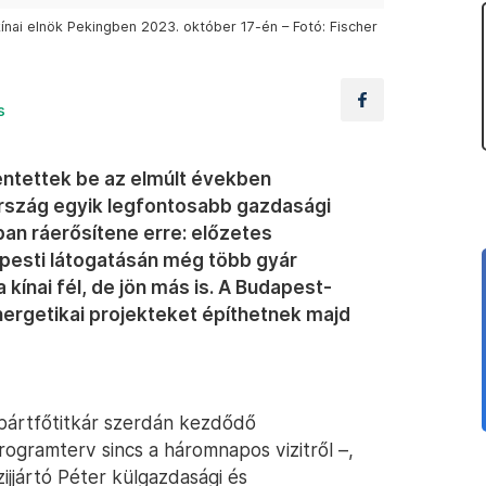
ínai elnök Pekingben 2023. október 17-én – Fotó: Fischer
s
entettek be az elmúlt években
szág egyik legfontosabb gazdasági
ban ráerősítene erre: előzetes
apesti látogatásán még több gyár
kínai fél, de jön más is. A Budapest-
nergetikai projekteket építhetnek majd
i pártfőtitkár szerdán kezdődő
rogramterv sincs a háromnapos vizitről –,
ijjártó Péter külgazdasági és