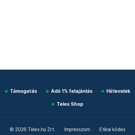
Támogatás
Adó 1% felajánlás
Hírlevelek
Telex Shop
© 2026 Telex.hu Zrt.
Impresszum
Etikai kódex