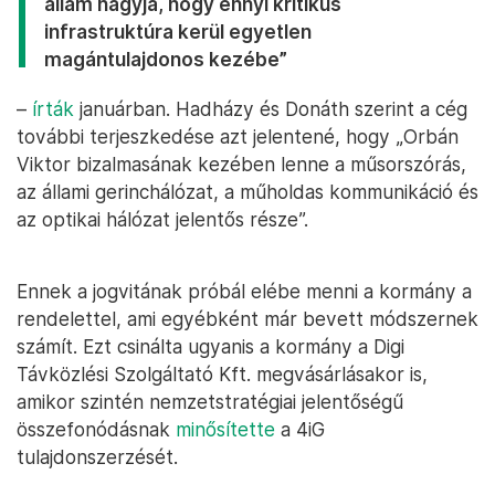
állam hagyja, hogy ennyi kritikus
infrastruktúra kerül egyetlen
magántulajdonos kezébe”
–
írták
januárban. Hadházy és Donáth szerint a cég
további terjeszkedése azt jelentené, hogy „Orbán
Viktor bizalmasának kezében lenne a műsorszórás,
az állami gerinchálózat, a műholdas kommunikáció és
az optikai hálózat jelentős része”.
Ennek a jogvitának próbál elébe menni a kormány a
rendelettel, ami egyébként már bevett módszernek
számít. Ezt csinálta ugyanis a kormány a Digi
Távközlési Szolgáltató Kft. megvásárlásakor is,
amikor szintén nemzetstratégiai jelentőségű
összefonódásnak
minősítette
a 4iG
tulajdonszerzését.