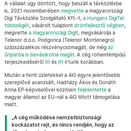
A vállalat úgy döntött, hogy beszáll a távközlésbe
is, 2021 novemberében
megvette
a magyarországi
Digi Távközlési Szolgáltató Kft.-t,
a Hungaro DigiTel
többségét
, vásárolt tulajdont
drónfejlesztő cégben
,
megvette
a magyarországi Digit
, megvásárolja a
Telenor d.o.o. Podgorica (Telenor Montenegro)
százszázalékos részvénycsomagját, de még
az
űriparba is bevásárolná magát
. A cég rohamtempójú
terjeszkedéséről
itt
és
itt
írtunk korábban.
Miután a fenti üzletekkel a 4iG egyre jelentősebb
szereplővé avanzsált, Hadházy Ákos és Donáth
Anna EP-képviselővel közösen
feljelentette
a
magyar államot az EU-nál a 4iG tiltott támogatása
miatt.
„A cég működése nemzetbiztonsági
kockázatot rejt, és nincs rendjén, hogy az