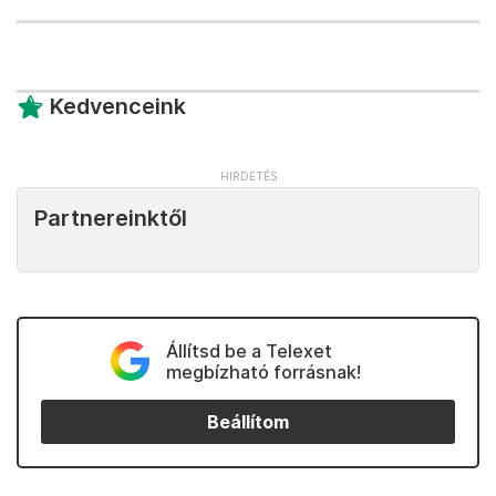
Kedvenceink
Partnereinktől
Állítsd be a Telexet
megbízható forrásnak!
Beállítom