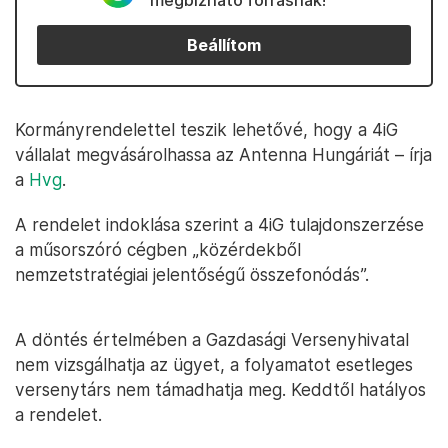
megbízható forrásnak!
Beállítom
Kormányrendelettel teszik lehetővé, hogy a 4iG
vállalat megvásárolhassa az Antenna Hungáriát – írja
a
Hvg
.
A rendelet indoklása szerint a 4iG tulajdonszerzése
a műsorszóró cégben „közérdekből
nemzetstratégiai jelentőségű összefonódás”.
A döntés értelmében a Gazdasági Versenyhivatal
nem vizsgálhatja az ügyet, a folyamatot esetleges
versenytárs nem támadhatja meg. Keddtől hatályos
a rendelet.