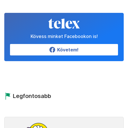
Kövess minket Facebookon is!
Követem!
Legfontosabb