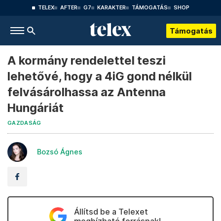
TELEX
AFTER
G7
KARAKTER
TÁMOGATÁS
SHOP
Támogatás
A kormány rendelettel teszi
lehetővé, hogy a 4iG gond nélkül
felvásárolhassa az Antenna
Hungáriát
GAZDASÁG
Bozsó Ágnes
Állítsd be a Telexet