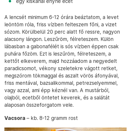
egy kiskanál enyhe ecet
A lencsét minimum 6-12 órára beáztatom, a levet
leöntöm róla, friss vízben felteszem főni, a vizet
sózom. Körülbelül 20 perc alatt fő ressre, nagyon
alacsony lángon. Leszűröm, félreteszem. Külön
lábasban a gabonafélét is sós vízben éppen csak
puhára főzöm. Ezt is leszűröm, félreteszem, a
kettőt elkeverem, majd hozzáadom a negyedelt
paradicsomot, vékony szeletekre vágott retket,
megszórom tökmaggal és aszalt vörös áfonyával,
friss mentával, bazsalikommal, petrezselyemmel,
vagy azzal, ami épp kéznél van. A mustárból,
olajból, ecetből öntetet keverek, és a salátát
alaposan összeforgatom vele.
Vacsora
– kb. 8-12 gramm rost