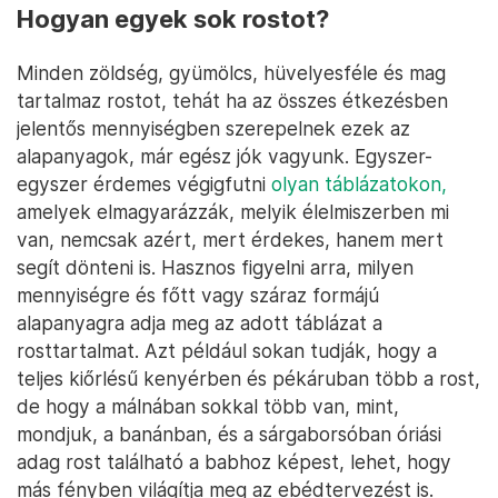
Hogyan egyek sok rostot?
Minden zöldség, gyümölcs, hüvelyesféle és mag
tartalmaz rostot, tehát ha az összes étkezésben
jelentős mennyiségben szerepelnek ezek az
alapanyagok, már egész jók vagyunk. Egyszer-
egyszer érdemes végigfutni
olyan táblázatokon,
amelyek elmagyarázzák, melyik élelmiszerben mi
van, nemcsak azért, mert érdekes, hanem mert
segít dönteni is. Hasznos figyelni arra, milyen
mennyiségre és főtt vagy száraz formájú
alapanyagra adja meg az adott táblázat a
rosttartalmat. Azt például sokan tudják, hogy a
teljes kiőrlésű kenyérben és pékáruban több a rost,
de hogy a málnában sokkal több van, mint,
mondjuk, a banánban, és a sárgaborsóban óriási
adag rost található a babhoz képest, lehet, hogy
más fényben világítja meg az ebédtervezést is.