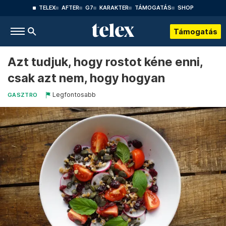
TELEX
AFTER
G7
KARAKTER
TÁMOGATÁS
SHOP
Támogatás
Azt tudjuk, hogy rostot kéne enni,
csak azt nem, hogy hogyan
Legfontosabb
GASZTRO