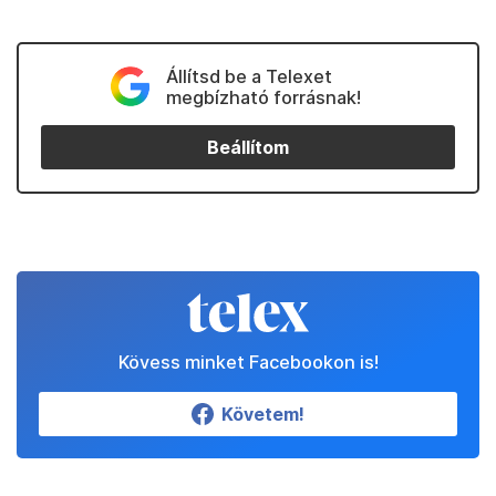
Állítsd be a Telexet
megbízható forrásnak!
Beállítom
Kövess minket Facebookon is!
Követem!