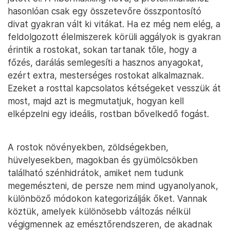
hasonlóan csak egy összetevőre összpontosító
divat gyakran vált ki vitákat. Ha ez még nem elég, a
feldolgozott élelmiszerek körüli aggályok is gyakran
érintik a rostokat, sokan tartanak tőle, hogy a
főzés, darálás semlegesíti a hasznos anyagokat,
ezért extra, mesterséges rostokat alkalmaznak.
Ezeket a rosttal kapcsolatos kétségeket vesszük át
most, majd azt is megmutatjuk, hogyan kell
elképzelni egy ideális, rostban bővelkedő fogást.
A rostok növényekben, zöldségekben,
hüvelyesekben, magokban és gyümölcsökben
található szénhidrátok, amiket nem tudunk
megemészteni, de persze nem mind ugyanolyanok,
különböző módokon kategorizálják őket. Vannak
köztük, amelyek különösebb változás nélkül
végigmennek az emésztőrendszeren, de akadnak