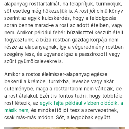
alapanyag rosttartalmát, ha felaprítjuk, turmixoljuk,
sőt esetleg még hőkezeljük is.
A rost jó!
című könyv
szerint az egyik kulcskérdés, hogy a feldolgozás
során benne marad-e a rost az adott ételben, vagy
nem. Amikor például fehér búzaliszttel készült ételt
fogyasztunk, a búza rostban gazdag korpája nem
része az alapanyagnak, így a végeredmény rostban
szegény lesz, és ugyanez igaz a passzírozott vagy
szűrt gyümölcslevekre is.
Amikor a rostos élelmiszer-alapanyag egésze
bekerül a krémbe, turmixba, levesbe vagy akár
süteménybe, maga a rosttartalom nem változik, de
a rost átalakul. Ezért is fontos tudni, hogy többféle
rost létezik, az
egyik fajta például vízben oldódik, a
másik nem,
és mindkettő jót tesz a szervezetnek,
csak más-más módon. Sőt, a legjobbak együtt.