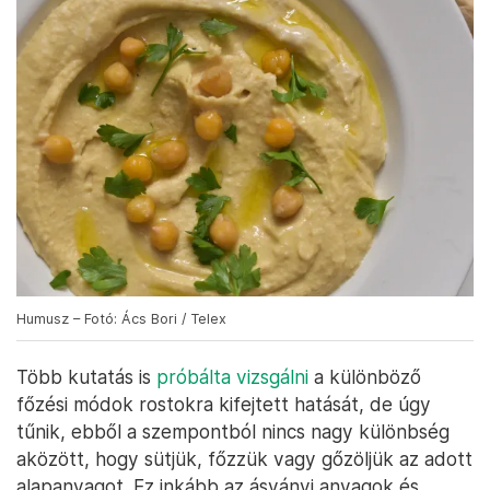
Humusz – Fotó: Ács Bori / Telex
Több kutatás is
próbálta vizsgálni
a különböző
főzési módok rostokra kifejtett hatását, de úgy
tűnik, ebből a szempontból nincs nagy különbség
aközött, hogy sütjük, főzzük vagy gőzöljük az adott
alapanyagot. Ez inkább az ásványi anyagok és