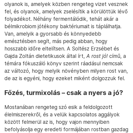
olyanok is, amelyek közben rengeteg vizet vesznek
fel, és olyanok, amelyek zselésítik a körülöttük lévő
folyadékot. Néhány fermentálódik, tehát akár a
bélmikrobiom jótékony baktériumait is táplálhatja.
Van, amelyik a gyorsabb és könnyedebb
emésztésben segít, más pedig abban, hogy
hosszabb időre eltelítsen. A Soltész Erzsébet és
Gajda Zoltán dietetikusok által írt,
A rost jó!
című, a
témára fókuszáló könyv szerint ráadásul nemcsak
az változó, hogy melyik növényben milyen rost van,
de az is egyéni, hogy ezeket miként dolgozzuk fel.
Főzés, turmixolás – csak a nyers a jó?
Mostanában rengeteg szó esik a feldolgozott
élelmiszerekről, és a velük kapcsolatos aggályok
között felmerül az is, hogy vajon mennyiben
befolyásolja egy eredeti formájában rostban gazdag