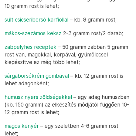
10 gramm rost is lehet;
sült csicseriborsó karfiollal
– kb. 8 gramm rost;
mákos-szezámos keksz
2-3 gramm rost/2 darab;
zabpelyhes receptek
– 50 gramm zabban 5 gramm
rost van, magokkal, korpával, gyümölccsel
kiegészítve ez még több lehet;
sárgaborsókrém gombával
– kb. 12 gramm rost is
lehet adagonként;
humusz nyers zöldségekkel
– egy adag humuszban
(kb. 150 gramm) az elkészítés módjától függően 10-
12 gramm rost is lehet;
magos kenyér
– egy szeletben 4-6 gramm rost
lehet;