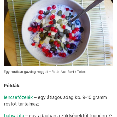
Egy rostban gazdag reggeli – Fotó: Ács Bori / Telex
Példák:
lencsefőzelék
– egy átlagos adag kb. 9-10 gramm
rostot tartalmaz;
babsaláta
– egy adagban a zöldségektől függően 7-