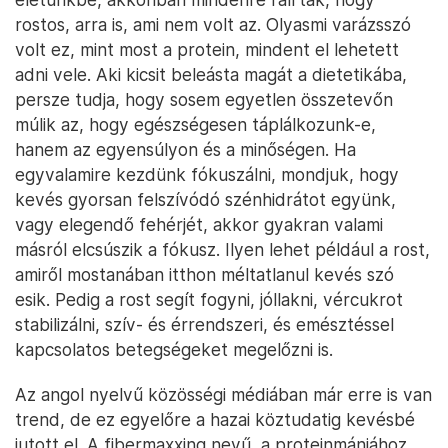
rostos, arra is, ami nem volt az. Olyasmi varázsszó
volt ez, mint most a protein, mindent el lehetett
adni vele. Aki kicsit beleásta magát a dietetikába,
persze tudja, hogy sosem egyetlen összetevőn
múlik az, hogy egészségesen táplálkozunk-e,
hanem az egyensúlyon és a minőségen. Ha
egyvalamire kezdünk fókuszálni, mondjuk, hogy
kevés gyorsan felszívódó szénhidrátot együnk,
vagy elegendő fehérjét, akkor gyakran valami
másról elcsúszik a fókusz. Ilyen lehet például a rost,
amiről mostanában itthon méltatlanul kevés szó
esik. Pedig a rost segít fogyni, jóllakni, vércukrot
stabilizálni, szív- és érrendszeri, és emésztéssel
kapcsolatos betegségeket megelőzni is.
Az angol nyelvű közösségi médiában már erre is van
trend, de ez egyelőre a hazai köztudatig kevésbé
jutott el. A fibermaxxing nevű, a proteinmániához