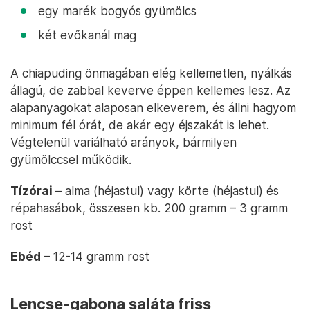
egy marék bogyós gyümölcs
két evőkanál mag
A chiapuding önmagában elég kellemetlen, nyálkás
állagú, de zabbal keverve éppen kellemes lesz. Az
alapanyagokat alaposan elkeverem, és állni hagyom
minimum fél órát, de akár egy éjszakát is lehet.
Végtelenül variálható arányok, bármilyen
gyümölccsel működik.
Tízórai
– alma (héjastul) vagy körte (héjastul) és
répahasábok, összesen kb. 200 gramm – 3 gramm
rost
Ebéd
– 12-14 gramm rost
Lencse-gabona saláta friss