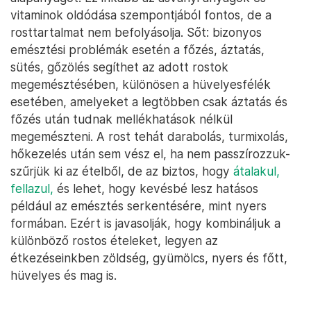
vitaminok oldódása szempontjából fontos, de a
rosttartalmat nem befolyásolja. Sőt: bizonyos
emésztési problémák esetén a főzés, áztatás,
sütés, gőzölés segíthet az adott rostok
megemésztésében, különösen a hüvelyesfélék
esetében, amelyeket a legtöbben csak áztatás és
főzés után tudnak mellékhatások nélkül
megemészteni. A rost tehát darabolás, turmixolás,
hőkezelés után sem vész el, ha nem passzírozzuk-
szűrjük ki az ételből, de az biztos, hogy
átalakul,
fellazul,
és lehet, hogy kevésbé lesz hatásos
például az emésztés serkentésére, mint nyers
formában. Ezért is javasolják, hogy kombináljuk a
különböző rostos ételeket, legyen az
étkezéseinkben zöldség, gyümölcs, nyers és főtt,
hüvelyes és mag is.