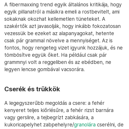
A fibermaxxing trend egyik általános kritikája, hogy
egyik pillanatról a másikra emeli a rostbevitelt, ami
sokaknak okozhat kellemetlen tüneteket. A
szakértők azt javasolják, hogy inkább fokozatosan
vezessük be ezeket az alapanyagokat, hetente
csak pár grammal növelve a mennyiséget. Az is
fontos, hogy rengeteg vizet igyunk hozzájuk, és ne
tömbösítve együk őket. Ha például csak pár
grammnyi volt a reggeliben és az ebédben, ne
legyen lencse gombával vacsorára.
Cserék és trükkök
A legegyszerűbb megoldás a csere: a fehér
kenyeret teljes kiőrlésűre, a fehér rizst barnára
vagy gerslire, a tejbegrízt zabkására, a
kukoricapelyhet zabpehelyre/
granolára
cserélni, de