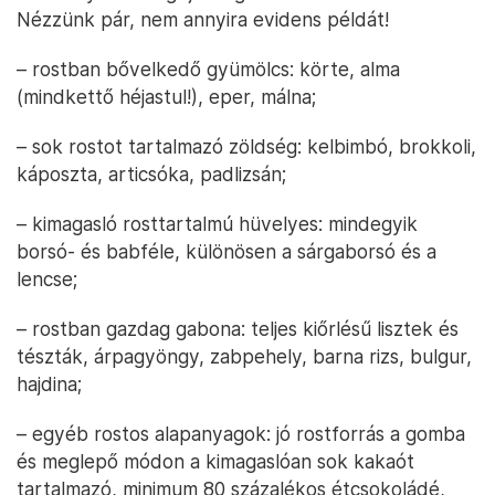
Nézzünk pár, nem annyira evidens példát!
– rostban bővelkedő gyümölcs: körte, alma
(mindkettő héjastul!), eper, málna;
– sok rostot tartalmazó zöldség: kelbimbó, brokkoli,
káposzta, articsóka, padlizsán;
– kimagasló rosttartalmú hüvelyes: mindegyik
borsó- és babféle, különösen a sárgaborsó és a
lencse;
– rostban gazdag gabona: teljes kiőrlésű lisztek és
tészták, árpagyöngy, zabpehely, barna rizs, bulgur,
hajdina;
– egyéb rostos alapanyagok: jó rostforrás a gomba
és meglepő módon a kimagaslóan sok kakaót
tartalmazó, minimum 80 százalékos étcsokoládé,