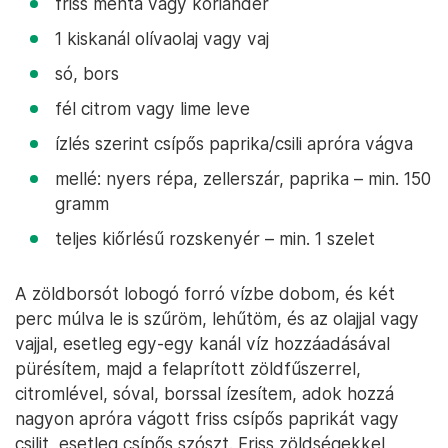
friss menta vagy koriander
1 kiskanál olívaolaj vagy vaj
só, bors
fél citrom vagy lime leve
ízlés szerint csípős paprika/csili apróra vágva
mellé: nyers répa, zellerszár, paprika – min. 150
gramm
teljes kiőrlésű rozskenyér – min. 1 szelet
A zöldborsót lobogó forró vízbe dobom, és két
perc múlva le is szűröm, lehűtöm, és az olajjal vagy
vajjal, esetleg egy-egy kanál víz hozzáadásával
pürésítem, majd a felaprított zöldfűszerrel,
citromlével, sóval, borssal ízesítem, adok hozzá
nagyon apróra vágott friss csípős paprikát vagy
csilit, esetleg csípős szószt. Friss zöldségekkel,