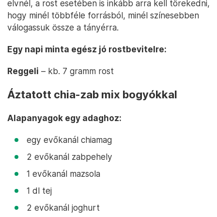
elvnél, a rost esetében is inkább arra kell törekedni,
hogy minél többféle forrásból, minél színesebben
válogassuk össze a tányérra.
Egy napi minta egész jó rostbevitelre:
Reggeli
– kb. 7 gramm rost
Áztatott chia-zab mix bogyókkal
Alapanyagok egy adaghoz:
egy evőkanál chiamag
2 evőkanál zabpehely
1 evőkanál mazsola
1 dl tej
2 evőkanál joghurt