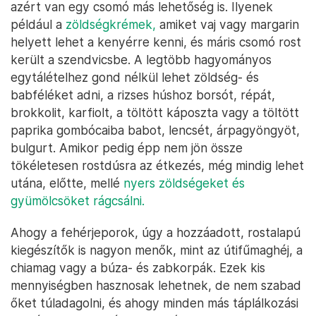
azért van egy csomó más lehetőség is. Ilyenek
például a
zöldségkrémek,
amiket vaj vagy margarin
helyett lehet a kenyérre kenni, és máris csomó rost
került a szendvicsbe. A legtöbb hagyományos
egytálételhez gond nélkül lehet zöldség- és
babféléket adni, a rizses húshoz borsót, répát,
brokkolit, karfiolt, a töltött káposzta vagy a töltött
paprika gombócaiba babot, lencsét, árpagyöngyöt,
bulgurt. Amikor pedig épp nem jön össze
tökéletesen rostdúsra az étkezés, még mindig lehet
utána, előtte, mellé
nyers zöldségeket és
gyümölcsöket rágcsálni.
Ahogy a fehérjeporok, úgy a hozzáadott, rostalapú
kiegészítők is nagyon menők, mint az útifűmaghéj, a
chiamag vagy a búza- és zabkorpák. Ezek kis
mennyiségben hasznosak lehetnek, de nem szabad
őket túladagolni, és ahogy minden más táplálkozási