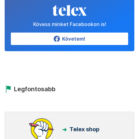
Kövess minket Facebookon is!
Követem!
Legfontosabb
Telex shop