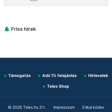
Friss hírek
Támogatás
Adó 1% felajánlás
Hírlevelek
Telex Shop
© 2026 Telex.hu Zrt.
Impresszum
Etikai kódex