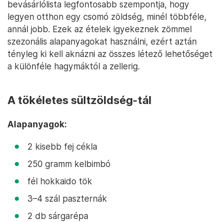
bevásárlólista legfontosabb szempontja, hogy
legyen otthon egy csomó zöldség, minél többféle,
annál jobb. Ezek az ételek igyekeznek zömmel
szezonális alapanyagokat használni, ezért aztán
tényleg ki kell aknázni az összes létező lehetőséget
a különféle hagymáktól a zellerig.
A tökéletes sültzöldség-tál
Alapanyagok:
2 kisebb fej cékla
250 gramm kelbimbó
fél hokkaido tök
3–4 szál paszternák
2 db sárgarépa