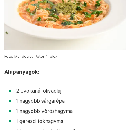
Fotó: Mondovics Péter / Telex
Alapanyagok:
2 evőkanál olívaolaj
1 nagyobb sárgarépa
1 nagyobb vöröshagyma
1 gerezd fokhagyma