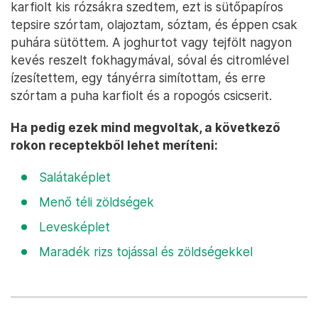
karfiolt kis rózsákra szedtem, ezt is sütőpapíros
tepsire szórtam, olajoztam, sóztam, és éppen csak
puhára sütöttem. A joghurtot vagy tejfölt nagyon
kevés reszelt fokhagymával, sóval és citromlével
ízesítettem, egy tányérra simítottam, és erre
szórtam a puha karfiolt és a ropogós csicserit.
Ha pedig ezek mind megvoltak, a következő
rokon receptekből lehet meríteni:
Salátaképlet
Menő téli zöldségek
Levesképlet
Maradék rizs tojással és zöldségekkel