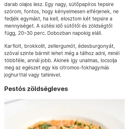
darab olajos lesz. Egy nagy, sütőpapíros tepsire
szórom, fontos, hogy kényelmesen elférjenek, ne
fedjék egymást, ha kell, elosztom két tepsire a
mennyiséget. A sütési idő sütőtől és zöldségtől
függ, 20–30 perc. Dobozban napokig eláll.
Karfiolt, brokkolit, zellergumót, édesburgonyát,
szóval szinte bármit lehet még a tálhoz adni, minél
többféle, annál jobb. Akinek így unalmas, locsolja
meg az egészet egy kis citromos-fokhagymás
joghurttal vagy tahinivel.
Pestós zöldségleves