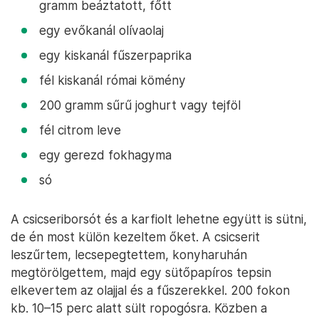
gramm beáztatott, főtt
egy evőkanál olívaolaj
egy kiskanál fűszerpaprika
fél kiskanál római kömény
200 gramm sűrű joghurt vagy tejföl
fél citrom leve
egy gerezd fokhagyma
só
A csicseriborsót és a karfiolt lehetne együtt is sütni,
de én most külön kezeltem őket. A csicserit
leszűrtem, lecsepegtettem, konyharuhán
megtörölgettem, majd egy sütőpapíros tepsin
elkevertem az olajjal és a fűszerekkel. 200 fokon
kb. 10–15 perc alatt sült ropogósra. Közben a