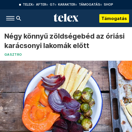
TELEX
AFTER
G7
KARAKTER
TÁMOGATÁS
SHOP
Támogatás
Négy könnyű zöldségebéd az óriási
karácsonyi lakomák előtt
GASZTRO