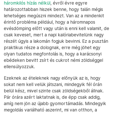
háromkilós hízás nélkül
, évről évre egyre
határozottabban hiszek benne, hogy talán mégis
lehetséges megúszni mindezt. Van az a mindenkit
érintő probléma például, hogy a háromnapos
evésdömping előtt vagy után is enni kell valamit, de
csak keveset, mert a napi kalóriabevitelünk nagy
részét úgyis a lakomán fogjuk bevinni. Ez a pusztán
praktikus része a dolognak, erre még jöhet egy
olyan tudatos megfontolás is, hogy a karácsonyi
ebédeken bevitt zsírt és cukrot némi zöldséggel
ellensúlyozzuk.
Ezeknek az ételeknek nagy előnyük az is, hogy
sokat nem kell velük játszani, mindegyik fél órán
belül kész, mivel szinte csak zöldségekből állnak.
Pár órára azért laktatnak is, de épp csak addig,
amíg nem jön az újabb gyomortámadás. Mindegyik
megoldás variálható aszerint, mi van otthon, a