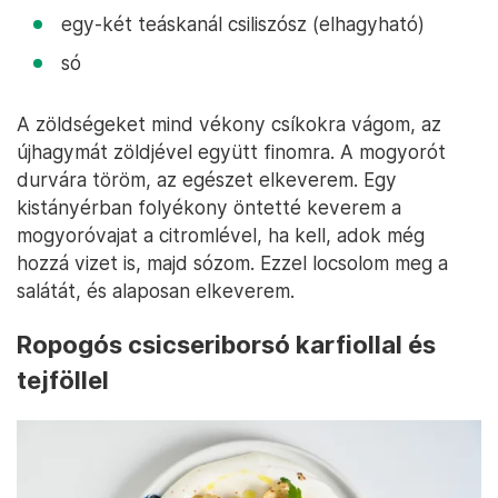
egy-két teáskanál csiliszósz (elhagyható)
só
A zöldségeket mind vékony csíkokra vágom, az
újhagymát zöldjével együtt finomra. A mogyorót
durvára töröm, az egészet elkeverem. Egy
kistányérban folyékony öntetté keverem a
mogyoróvajat a citromlével, ha kell, adok még
hozzá vizet is, majd sózom. Ezzel locsolom meg a
salátát, és alaposan elkeverem.
Ropogós csicseriborsó karfiollal és
tejföllel