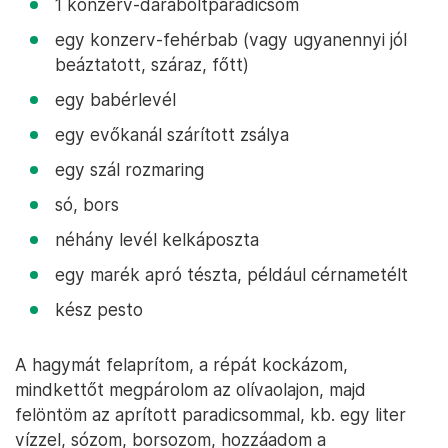
1 konzerv-daraboltparadicsom
egy konzerv-fehérbab (vagy ugyanennyi jól
beáztatott, száraz, főtt)
egy babérlevél
egy evőkanál szárított zsálya
egy szál rozmaring
só, bors
néhány levél kelkáposzta
egy marék apró tészta, például cérnametélt
kész pesto
A hagymát felaprítom, a répát kockázom,
mindkettőt megpárolom az olívaolajon, majd
felöntöm az aprított paradicsommal, kb. egy liter
vízzel, sózom, borsozom, hozzáadom a