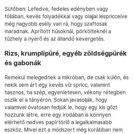
Sütőben: Lefedve, fedeles edényben vagy
fóliában, kevés folyadékkal vagy olajjal lespriccelve
még nagyobb esély van rá, hogy szaftosak
maradnak. Aprított húsoknál, pörkölteknél a
tűzhely a nyerő és az állandó kevergetés.
Rizs, krumplipüré, egyéb zöldségpürék
és gabonák
Remekül melegednek a mikróban, de csak külön, és
nekik sem árt egy kevés víz spricc, valamint
hasznos, ha szép, egyenletesen, vékony rétegben
oszlik el a tányéron. Sokan javasolják, hogy
valamivel óvatosan fedjük le, hogy egy kis gőzt
hozzunk létre, erre egy irodában is könnyen
elérhető nedves papírtörlő a legalkalmasabb
eszköz. Mivel ezt a módszert még korábban nem