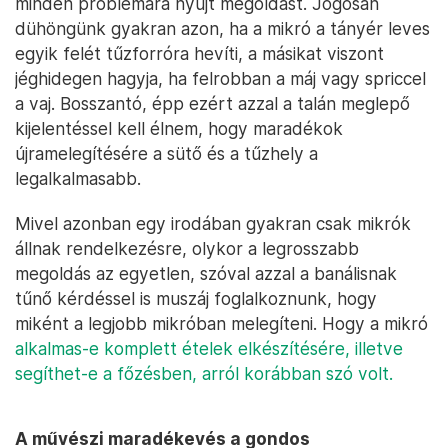
minden problémára nyújt megoldást. Jogosan
dühöngünk gyakran azon, ha a mikró a tányér leves
egyik felét tűzforróra hevíti, a másikat viszont
jéghidegen hagyja, ha felrobban a máj vagy spriccel
a vaj. Bosszantó, épp ezért azzal a talán meglepő
kijelentéssel kell élnem, hogy maradékok
újramelegítésére a sütő és a tűzhely a
legalkalmasabb.
Mivel azonban egy irodában gyakran csak mikrók
állnak rendelkezésre, olykor a legrosszabb
megoldás az egyetlen, szóval azzal a banálisnak
tűnő kérdéssel is muszáj foglalkoznunk, hogy
miként a legjobb mikróban melegíteni. Hogy a mikró
alkalmas-e komplett ételek elkészítésére, illetve
segíthet-e a főzésben, arról korábban szó volt.
A művészi maradékevés a gondos