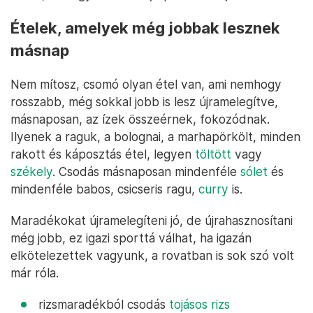
Ételek, amelyek még jobbak lesznek
másnap
Nem mítosz, csomó olyan étel van, ami nemhogy
rosszabb, még sokkal jobb is lesz újramelegítve,
másnaposan, az ízek összeérnek, fokozódnak.
Ilyenek a raguk, a bolognai, a marhapörkölt, minden
rakott és káposztás étel, legyen
töltött
vagy
székely
. Csodás másnaposan mindenféle
sólet
és
mindenféle babos, csicseris ragu,
curry
is.
Maradékokat újramelegíteni jó, de újrahasznosítani
még jobb, ez igazi sporttá válhat, ha igazán
elkötelezettek vagyunk, a rovatban is sok szó volt
már róla.
rizsmaradékból csodás
tojásos rizs