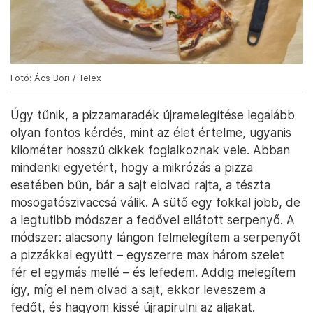
Fotó: Ács Bori / Telex
Úgy tűnik, a pizzamaradék újramelegítése legalább
olyan fontos kérdés, mint az élet értelme, ugyanis
kilométer hosszú cikkek foglalkoznak vele. Abban
mindenki egyetért, hogy a mikrózás a pizza
esetében bűn, bár a sajt elolvad rajta, a tészta
mosogatószivaccsá válik. A sütő egy fokkal jobb, de
a legtutibb módszer a fedővel ellátott serpenyő. A
módszer: alacsony lángon felmelegítem a serpenyőt
a pizzákkal együtt – egyszerre max három szelet
fér el egymás mellé – és lefedem. Addig melegítem
így, míg el nem olvad a sajt, ekkor leveszem a
fedőt, és hagyom kissé újrapirulni az aljakat.