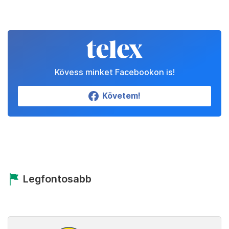
Kövess minket Facebookon is!
Követem!
Legfontosabb