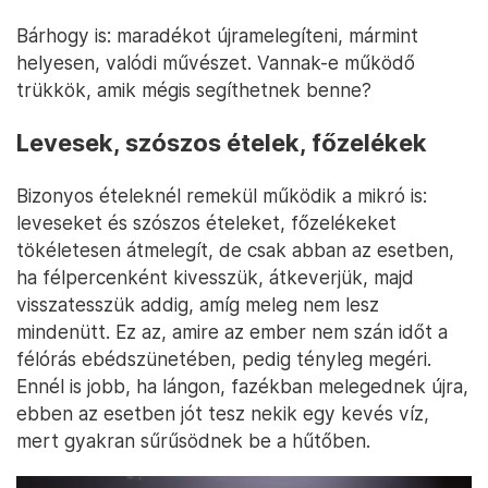
Bárhogy is: maradékot újramelegíteni, mármint
helyesen, valódi művészet. Vannak-e működő
trükkök, amik mégis segíthetnek benne?
Levesek, szószos ételek, főzelékek
Bizonyos ételeknél remekül működik a mikró is:
leveseket és szószos ételeket, főzelékeket
tökéletesen átmelegít, de csak abban az esetben,
ha félpercenként kivesszük, átkeverjük, majd
visszatesszük addig, amíg meleg nem lesz
mindenütt. Ez az, amire az ember nem szán időt a
félórás ebédszünetében, pedig tényleg megéri.
Ennél is jobb, ha lángon, fazékban melegednek újra,
ebben az esetben jót tesz nekik egy kevés víz,
mert gyakran sűrűsödnek be a hűtőben.