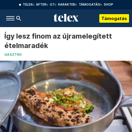
TELEX
AFTER
G7
KARAKTER
TÁMOGATÁS
SHOP
Támogatás
Így lesz finom az újramelegített
ételmaradék
GASZTRO