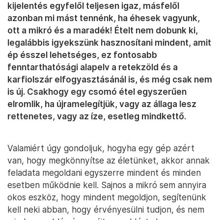
kijelentés egyfelől teljesen igaz, másfelől
azonban mi mást tennénk, ha éhesek vagyunk,
ott a mikró és a maradék! Ételt nem dobunk ki,
legalábbis igyekszünk hasznosítani mindent, amit
ép ésszel lehetséges, ez fontosabb
fenntarthatósági alapelv a retekzöld és a
karfiolszár elfogyasztásánál is, és még csak nem
is új. Csakhogy egy csomó étel egyszerűen
elromlik, ha újramelegítjük, vagy az állaga lesz
rettenetes, vagy az íze, esetleg mindkettő.
Valamiért úgy gondoljuk, hogyha egy gép azért
van, hogy megkönnyítse az életünket, akkor annak
feladata megoldani egyszerre mindent és minden
esetben működnie kell. Sajnos a mikró sem annyira
okos eszköz, hogy mindent megoldjon, segítenünk
kell neki abban, hogy érvényesülni tudjon, és nem