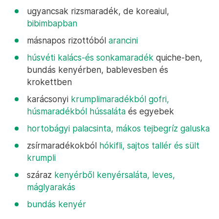
ugyancsak rizsmaradék, de koreaiul,
bibimbapban
másnapos rizottóból
arancini
húsvéti kalács-és sonkamaradék
quiche-ben,
bundás kenyérben, bablevesben és
krokettben
karácsonyi
krumplimaradékból gofri,
húsmaradékból hússaláta
és egyebek
hortobágyi palacsinta, mákos tejbegríz galuska
zsírmaradékokból
hókifli, sajtos tallér és sült
krumpli
száraz
kenyérből kenyérsaláta, leves,
máglyarakás
bundás kenyér