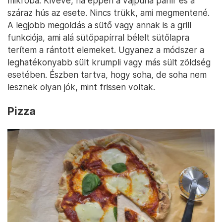
mikróba. Kivéve, ha éppen a vajpuha panír és a
száraz hús az esete. Nincs trükk, ami megmentené.
A legjobb megoldás a sütő vagy annak is a grill
funkciója, ami alá sütőpapírral bélelt sütőlapra
terítem a rántott elemeket. Ugyanez a módszer a
leghatékonyabb sült krumpli vagy más sült zöldség
esetében. Észben tartva, hogy soha, de soha nem
lesznek olyan jók, mint frissen voltak.
Pizza