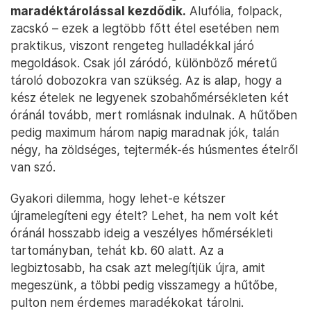
maradéktárolással kezdődik.
Alufólia, folpack,
zacskó – ezek a legtöbb főtt étel esetében nem
praktikus, viszont rengeteg hulladékkal járó
megoldások. Csak jól záródó, különböző méretű
tároló dobozokra van szükség. Az is alap, hogy a
kész ételek ne legyenek szobahőmérsékleten két
óránál tovább, mert romlásnak indulnak. A hűtőben
pedig maximum három napig maradnak jók, talán
négy, ha zöldséges, tejtermék-és húsmentes ételről
van szó.
Gyakori dilemma, hogy lehet-e kétszer
újramelegíteni egy ételt? Lehet, ha nem volt két
óránál hosszabb ideig a veszélyes hőmérsékleti
tartományban, tehát kb. 60 alatt. Az a
legbiztosabb, ha csak azt melegítjük újra, amit
megeszünk, a többi pedig visszamegy a hűtőbe,
pulton nem érdemes maradékokat tárolni.