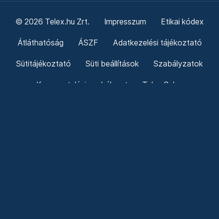
© 2026 Telex.hu Zrt.
Impresszum
Etikai kódex
Átláthatóság
ÁSZF
Adatkezelési tájékoztató
Sütitájékoztató
Süti beállítások
Szabályzatok
Kommentelési szabályzat
Telex Sales