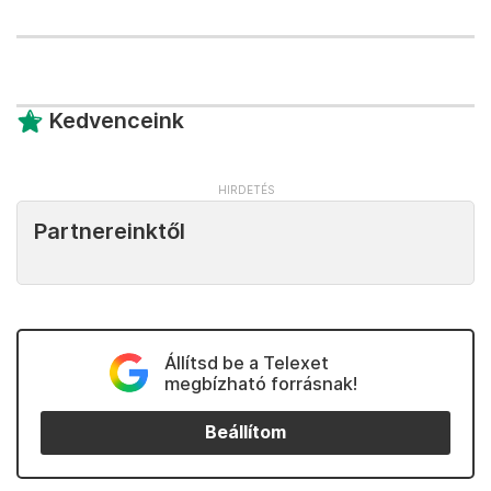
Kedvenceink
Partnereinktől
Állítsd be a Telexet
megbízható forrásnak!
Beállítom