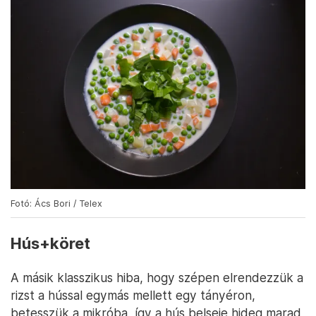
Fotó: Ács Bori / Telex
Hús+köret
A másik klasszikus hiba, hogy szépen elrendezzük a
rizst a hússal egymás mellett egy tányéron,
betesszük a mikróba, így a hús belseje hideg marad,