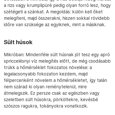
a rizs vagy krumplipüré pedig olyan forró lesz, hogy
szétégeti a szánkat. A megoldás: külön kell őket
melegíteni, majd összerakni, hiszen sokkal rövidebb
időre van szüksége az egyiknek, mint a másiknak.
Sült húsok
Mikróban: Mindenféle sült húsnak jót tesz egy apró
spriccelésnyi víz melegítés előtt, de még csodásabb
trükk a hőmérséklet fokozatos növelése: a
legalacsonyabb fokozaton kezdem, majd
félpercenként növelem a hőmérsékletet, így talán
nem szárad ki olyan reménytelenül, mire
átmelegszik. Ez persze csak az egészben vagy
szeletben sült húsokra, pörköltekre, kevésbé
szószos ragukra, tokányokra vonatkozik.