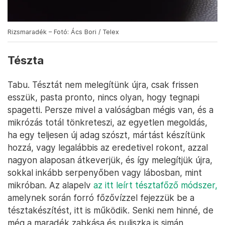
Rizsmaradék – Fotó: Ács Bori / Telex
Tészta
Tabu. Tésztát nem melegítünk újra, csak frissen
esszük, pasta pronto, nincs olyan, hogy tegnapi
spagetti. Persze mivel a valóságban mégis van, és a
mikrózás totál tönkreteszi, az egyetlen megoldás,
ha egy teljesen új adag szószt, mártást készítünk
hozzá, vagy legalábbis az eredetivel rokont, azzal
nagyon alaposan átkeverjük, és így melegítjük újra,
sokkal inkább serpenyőben vagy lábosban, mint
mikróban. Az alapelv
az itt leírt tésztafőző módszer,
amelynek során forró főzővízzel fejezzük be a
tésztakészítést, itt is működik. Senki nem hinné, de
még a maradék zabkása és puliszka is simán