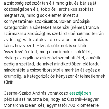
a zsidóság szétszórtan élt mindig is, és bár saját
közösségében élt, több ősi, archaikus szokást
megtartva, mindig sok elemet átvett a
környezetének szokásaiból. Sokan próbálják
kategorizálni a sóleteket askenázi (német/francia
származású zsidóság) és szefárd (ibériai/mediterrán
zsidóság) változatokra, de ez a besorolás is
káoszhoz vezet. Hívnak sóletnek is sokféle
összetevőjű ételt, meg chaminnak is sokfélét,
elvileg az egyik az askenázi szombati étel, a másik
pedig a szefárd, de mivel mindkettőben előfordul
mindenféle a csicseriborsótól a marhán át egész a
krumpliig, a kategorizációs kényszer értelmetlennek
tűnik.
Cserna-Szabó András vonatkozó
esszéjében
például azt mutatta be, hogy az Osztrák-Magyar
Monarchia idején két, egymástól 700 kilométerre