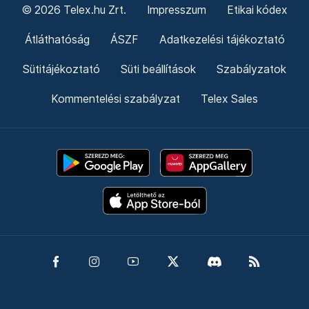
Támogatás
Adó 1% felajánlás
Hírlevelek
Telex Shop
© 2026 Telex.hu Zrt.
Impresszum
Etikai kódex
Átláthatóság
ÁSZF
Adatkezelési tájékoztató
Sütitájékoztató
Süti beállítások
Szabályzatok
Kommentelési szabályzat
Telex Sales