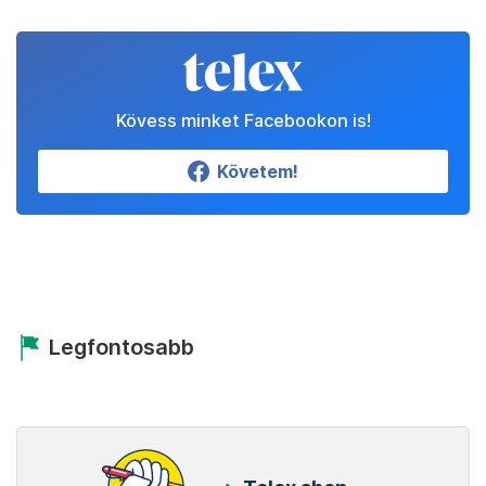
Állítsd be a Telexet
megbízható forrásnak!
Beállítom
Kövess minket Facebookon is!
Követem!