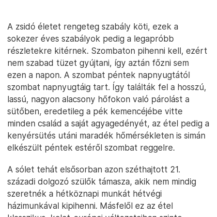
A zsidó életet rengeteg szabály köti, ezek a
sokezer éves szabályok pedig a legapróbb
részletekre kitérnek. Szombaton pihenni kell, ezért
nem szabad tüzet gyújtani, így aztán főzni sem
ezen a napon. A szombat péntek napnyugtától
szombat napnyugtáig tart. Így találták fel a hosszú,
lassú, nagyon alacsony hőfokon való párolást a
sütőben, eredetileg a pék kemencéjébe vitte
minden család a saját agyagedényét, az étel pedig a
kenyérsütés utáni maradék hőmérsékleten is simán
elkészült péntek estéről szombat reggelre.
A sólet tehát elsősorban azon széthajtott 21.
századi dolgozó szülők támasza, akik nem mindig
szeretnék a hétköznapi munkát hétvégi
házimunkával kipihenni. Másfelől ez az étel