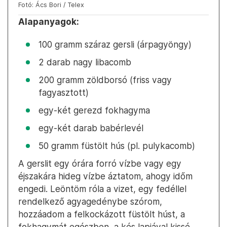
Fotó: Ács Bori / Telex
Alapanyagok:
100 gramm száraz gersli (árpagyöngy)
2 darab nagy libacomb
200 gramm zöldborsó (friss vagy
fagyasztott)
egy-két gerezd fokhagyma
egy-két darab babérlevél
50 gramm füstölt hús (pl. pulykacomb)
A gerslit egy órára forró vízbe vagy egy
éjszakára hideg vízbe áztatom, ahogy időm
engedi. Leöntöm róla a vizet, egy fedéllel
rendelkező agyagedénybe szórom,
hozzáadom a felkockázott füstölt húst, a
fokhagymát egészben, a kés lapjával kissé