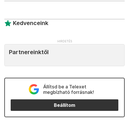
felaprítom, és a kacsazsíron megpárolom.
Megszórom paprikával, hozzákeverem a
babot (áztatóleve nélkül), beledobom a
babérlevelet, és felöntöm annyi
marhalevessel, amennyi kétujjnyira ellepi.
Beleteszem a füstölt húst és a répát is.
Lefedem, és a 100 fokos sütőbe teszem egész
éjszakára.
Kedvenceink
Partnereinktől