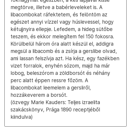
megtörve, illetve a babérleveleket is. A
libacombokat ráfektetem, és felöntöm az
egészet annyi vízzel vagy húslevessel, hogy
kétujjnyira ellepje. Lefedem, a hideg sütőbe
teszem, és ekkor melegítem fel 150 fokosra.
Körülbelül három óra alatt készül el, addigra
megsül a libacomb és a zsírja a gerslibe olvad,
ami lassan felszívja azt. Ha kész, egy fazékben
vizet forralok, enyhén sózom, majd ha már
lobog, beleszórom a zöldborsót és néhány
perc alatt éppen ressre főzöm. A
libacombokat leemelem a gersliről,
hozzákeverem a borsót.
(özvegy Marie Kauders: Teljes izraelita
szakácskönyv, Prága 1890 receptjéből
kiindulva)