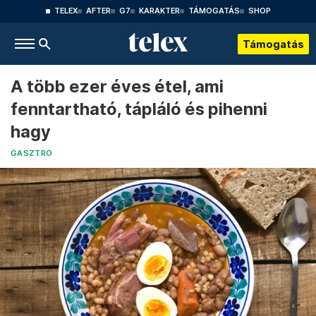
TELEX
AFTER
G7
KARAKTER
TÁMOGATÁS
SHOP
Támogatás
A több ezer éves étel, ami
fenntartható, tápláló és pihenni
hagy
GASZTRO