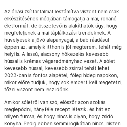
Az óriási zsírtartalmat leszámítva viszont nem csak
elkészítésének módjában támogatja a mai, rohanó
életformát, de összetevői is alakíthatók úgy, hogy
megfeleljenek a mai táplálkozási trendeknek. A
hüvelyesek a jövő alapanyagai, a bab ráadásul
éppen az, amelyik itthon is jól megterem, tehát még
helyi is. A lassú, alacsony hőkezelés kevesebb
hússal is krémes végeredményhez vezet. A sólet
kevesebb hússal, kevesebb zsírral tehát lehet
2023-ban is fontos alapétel, főleg hideg napokon,
mikor előre tudjuk, hogy sok embert kell megetetni,
főzni viszont nem lesz időnk.
Amikor sóletről van szó, először azon szokás
meglepődni, hányféle recept létezik, és hát ez
milyen furcsa, és hogy nincs is olyan, hogy zsidó
konyha. Pedig ebben semmi logikátlan nincs, hiszen