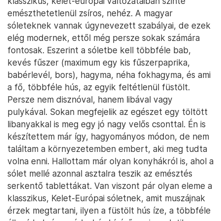
klasszikus, kelet-európai változataiban szinte
emészthetetlenül zsíros, nehéz. A magyar
sóleteknek vannak úgynevezett szabályai, de ezek
elég modernek, ettől még persze sokak számára
fontosak. Eszerint a sóletbe kell többféle bab,
kevés fűszer (maximum egy kis fűszerpaprika,
babérlevél, bors), hagyma, néha fokhagyma, és ami
a fő, többféle hús, az egyik feltétlenül füstölt.
Persze nem disznóval, hanem libával vagy
pulykával. Sokan megfejelik az egészet egy töltött
libanyakkal is meg egy jó nagy velős csonttal. Én is
készítettem már így, hagyományos módon, de nem
találtam a környezetemben embert, aki meg tudta
volna enni. Hallottam már olyan konyhákról is, ahol a
sólet mellé azonnal asztalra teszik az emésztés
serkentő tablettákat. Van viszont pár olyan eleme a
klasszikus, Kelet-Európai sóletnek, amit muszájnak
érzek megtartani, ilyen a füstölt hús íze, a többféle