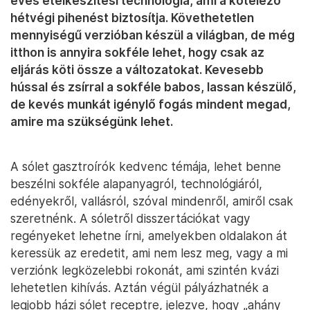
éves ételkészítési technológia, ami a kötelező
hétvégi pihenést biztosítja. Követhetetlen
mennyiségű verzióban készül a világban, de még
itthon is annyira sokféle lehet, hogy csak az
eljárás köti össze a változatokat. Kevesebb
hússal és zsírral a sokféle babos, lassan készülő,
de kevés munkát igénylő fogás mindent megad,
amire ma szükségünk lehet.
A sólet gasztroírók kedvenc témája, lehet benne
beszélni sokféle alapanyagról, technológiáról,
edényekről, vallásról, szóval mindenről, amiről csak
szeretnénk. A sóletről disszertációkat vagy
regényeket lehetne írni, amelyekben oldalakon át
keressük az eredetit, ami nem lesz meg, vagy a mi
verziónk legközelebbi rokonát, ami szintén kvázi
lehetetlen kihívás. Aztán végül pályázhatnék a
legjobb házi sólet receptre, jelezve, hogy „ahány