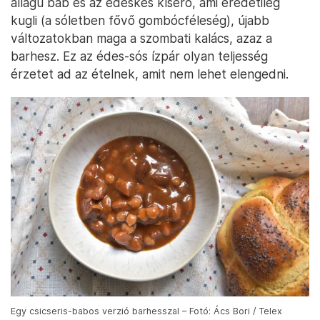
állagú bab és az édeskés kísérő, ami eredetileg
kugli (a sóletben fővő gombócféleség), újabb
változatokban maga a szombati kalács, azaz a
barhesz. Ez az édes-sós ízpár olyan teljesség
érzetet ad az ételnek, amit nem lehet elengedni.
Egy csicseris-babos verzió barhesszal – Fotó: Ács Bori / Telex