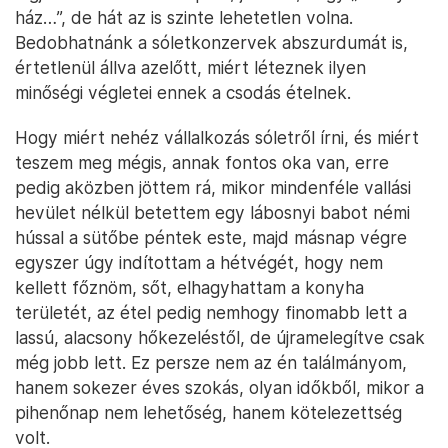
ház…”, de hát az is szinte lehetetlen volna.
Bedobhatnánk a sóletkonzervek abszurdumát is,
értetlenül állva azelőtt, miért léteznek ilyen
minőségi végletei ennek a csodás ételnek.
Hogy miért nehéz vállalkozás sóletről írni, és miért
teszem meg mégis, annak fontos oka van, erre
pedig aközben jöttem rá, mikor mindenféle vallási
hevület nélkül betettem egy lábosnyi babot némi
hússal a sütőbe péntek este, majd másnap végre
egyszer úgy indítottam a hétvégét, hogy nem
kellett főznöm, sőt, elhagyhattam a konyha
területét, az étel pedig nemhogy finomabb lett a
lassú, alacsony hőkezeléstől, de újramelegítve csak
még jobb lett. Ez persze nem az én találmányom,
hanem sokezer éves szokás, olyan időkből, mikor a
pihenőnap nem lehetőség, hanem kötelezettség
volt.