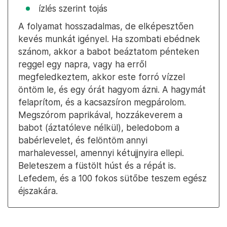
egy evőkanál fűszerpaprika
két darab babérlevél
egy darab sárgarépa
250 gramm bab, ha lehet, többféle,
kisebb-nagyobb (száraz súly)
marhahúsleves vagy marhacsontokból
főtt alaplé
egy kb. félkilós darab füstölt hús
ízlés szerint tojás
A folyamat hosszadalmas, de elképesztően
kevés munkát igényel. Ha szombati ebédnek
szánom, akkor a babot beáztatom pénteken
reggel egy napra, vagy ha erről
megfeledkeztem, akkor este forró vízzel
öntöm le, és egy órát hagyom ázni. A hagymát