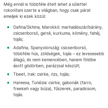
Még ennél is többféle ételt lehet a sólettel
rokonítani szerte a világban, hogy csak párat
emeljek ki ezek közül:
Dafina/Skhina, Marokkó: marhalábszár/bárány,
csicseriborsó, gersli, kurkuma, kömény, fahéj,
tojás;
Adafina, Spanyolország: csicseriborsó,
többféle hús, zöldségek, tojás – ez levesesebb
állagú, és nem kemencében, hanem földbe
ásott gödörben, parázzsal készült;
Tbeet, Irak: csirke, rizs, tojás;
Hareesa, Tunézia: csirke, gabonák (farro,
freekeh vagy búza), fűszerek, paradicsom,
tojás.