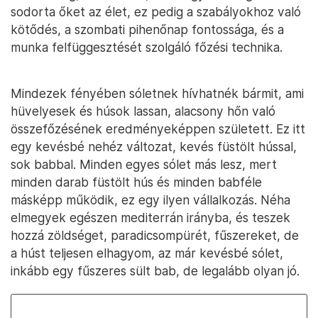
sodorta őket az élet, ez pedig a szabályokhoz való
kötődés, a szombati pihenőnap fontossága, és a
munka felfüggesztését szolgáló főzési technika.
Mindezek fényében sóletnek hívhatnék bármit, ami
hüvelyesek és húsok lassan, alacsony hőn való
összefőzésének eredményeképpen született. Ez itt
egy kevésbé nehéz változat, kevés füstölt hússal,
sok babbal. Minden egyes sólet más lesz, mert
minden darab füstölt hús és minden babféle
másképp működik, ez egy ilyen vállalkozás. Néha
elmegyek egészen mediterrán irányba, és teszek
hozzá zöldséget, paradicsompürét, fűszereket, de
a húst teljesen elhagyom, az már kevésbé sólet,
inkább egy fűszeres sült bab, de legalább olyan jó.