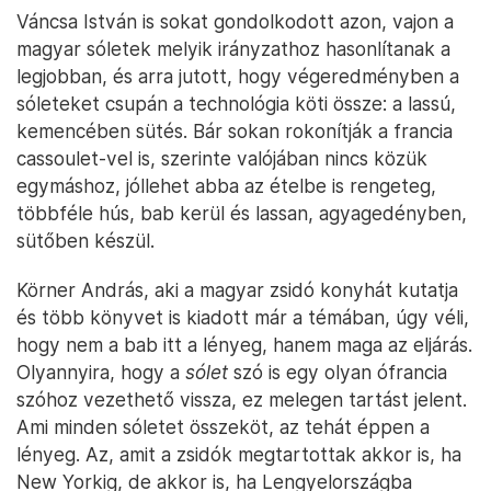
Váncsa István is sokat gondolkodott azon, vajon a
magyar sóletek melyik irányzathoz hasonlítanak a
legjobban, és arra jutott, hogy végeredményben a
sóleteket csupán a technológia köti össze: a lassú,
kemencében sütés. Bár sokan rokonítják a francia
cassoulet-vel is, szerinte valójában nincs közük
egymáshoz, jóllehet abba az ételbe is rengeteg,
többféle hús, bab kerül és lassan, agyagedényben,
sütőben készül.
Körner András, aki a magyar zsidó konyhát kutatja
és több könyvet is kiadott már a témában, úgy véli,
hogy nem a bab itt a lényeg, hanem maga az eljárás.
Olyannyira, hogy a
sólet
szó is egy olyan ófrancia
szóhoz vezethető vissza, ez melegen tartást jelent.
Ami minden sóletet összeköt, az tehát éppen a
lényeg. Az, amit a zsidók megtartottak akkor is, ha
New Yorkig, de akkor is, ha Lengyelországba