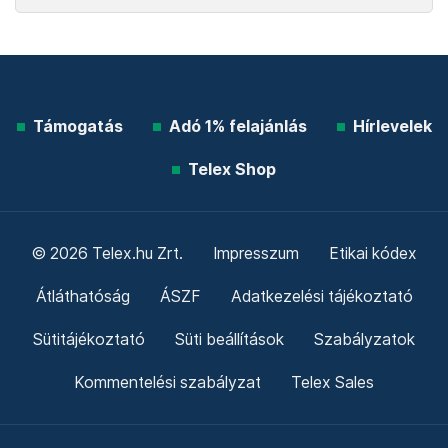
Támogatás
Adó 1% felajánlás
Hírlevelek
Telex Shop
© 2026 Telex.hu Zrt.
Impresszum
Etikai kódex
Átláthatóság
ÁSZF
Adatkezelési tájékoztató
Sütitájékoztató
Süti beállítások
Szabályzatok
Kommentelési szabályzat
Telex Sales