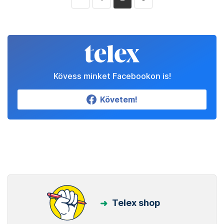
Kövess minket Facebookon is!
Követem!
Telex shop