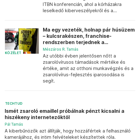
ITBN konferencián, ahol a kórházakra
leselkedő kiberveszélyekről és a...
Ma egy vezeték, holnap pár húsüzem
– kulcsrakészen, franchise-
rendszerben terjednek a...
Mészáros R. Tamás
KÖZÉLET
Az utóbbi évben jelentősen nőtt a
zsarolóvírusos támadások mértéke és
értéke, amit az otthoni munkavégzés és a
zsarolóvírus-fejlesztés iparosodása is
segít.
TECHTUD
Ismét zsaroló emaillel próbálnak pénzt kicsalni a
hiszékeny internetezőktől
Pál Tamás
A kiberbűnözők azt állítják, hogy hozzáfértek a felhasználó
kamerájához, és intim felvételeket készítettek róla.