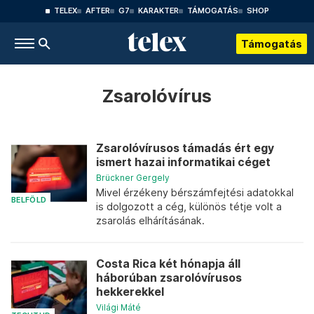
TELEX
AFTER
G7
KARAKTER
TÁMOGATÁS
SHOP
Támogatás
Zsarolóvírus
Zsarolóvírusos támadás ért egy
ismert hazai informatikai céget
Brückner Gergely
Mivel érzékeny bérszámfejtési adatokkal
BELFÖLD
is dolgozott a cég, különös tétje volt a
zsarolás elhárításának.
Costa Rica két hónapja áll
háborúban zsarolóvírusos
hekkerekkel
Világi Máté