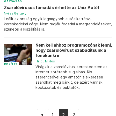
GAZDASÁG
Zsarolóvírusos támadás érhette az Unix Autót
Nyilas Gergely
Leállt az ország egyik legnagyobb autóalkatrész-
kereskedelmi cége. Nem tudják fogadni a megrendeléseket,
szünetel a kiszállítás is.
Nem kell ahhoz programozónak lenni,
hogy zsarolóvírust szabadítsunk a
főnökünkre
Hajdu Miklós
KÖZÉLET
Virágzik a zsarolóvírus-kereskedelem az
internet sötétebb zugjaiban. Kis
szerencsével egy amatőr is sikeresen
zsarolhat meg bárkit, de azért vannak
kockázatok és buktatók.
1
2
3
◄