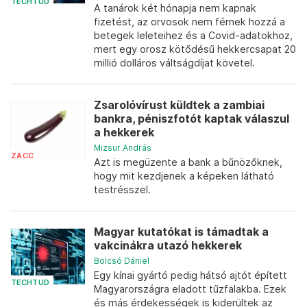
TECHTUD
A tanárok két hónapja nem kapnak
fizetést, az orvosok nem férnek hozzá a
betegek leleteihez és a Covid-adatokhoz,
mert egy orosz kötődésű hekkercsapat 20
millió dolláros váltságdíjat követel.
Zsarolóvírust küldtek a zambiai
bankra, péniszfotót kaptak válaszul
a hekkerek
Mizsur András
ZACC
Azt is megüzente a bank a bűnözőknek,
hogy mit kezdjenek a képeken látható
testrésszel.
Magyar kutatókat is támadtak a
vakcinákra utazó hekkerek
Bolcsó Dániel
Egy kínai gyártó pedig hátsó ajtót épített
TECHTUD
Magyarországra eladott tűzfalakba. Ezek
és más érdekességek is kiderültek az