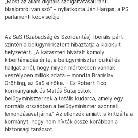
„Most az állam digitális szolgáltatásai iránti
bizalomról van szó” – nyilatkozta Ján Hargaš, a PS
parlamenti képviselője.
Az SaS (Szabadság és Szolidaritás) liberális párt
szintén a belügyminisztert hibáztatja a kialakult
helyzetért. „A kataszteri hivatalt komoly
kibertámadás érte, a belügyminiszter bujkál és
hallgat arról, hogy milyen mértékben vannak
veszélyben milliók adatai – mondta Branislav
Gröhling, az SaS elnöke. – Ez Robert Fico
kormányának és Matúš Šutaj Eštok
belügyminiszternek a totális kudarca, amely egy
normális országban a belügyminiszter azonnali
lemondásával járna.” Az ellenzék amiatt is kritizálta a
kormányt, hogy nem hívták össze korábban a
biztonsági tanácsot.