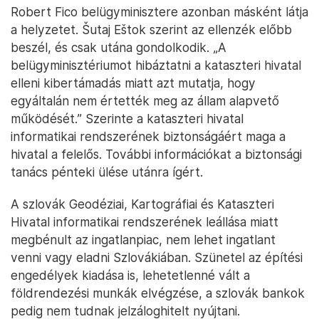
Robert Fico belügyminisztere azonban másként látja
a helyzetet. Šutaj Eštok szerint az ellenzék előbb
beszél, és csak utána gondolkodik. „A
belügyminisztériumot hibáztatni a kataszteri hivatal
elleni kibertámadás miatt azt mutatja, hogy
egyáltalán nem értették meg az állam alapvető
működését.” Szerinte a kataszteri hivatal
informatikai rendszerének biztonságáért maga a
hivatal a felelős. További információkat a biztonsági
tanács pénteki ülése utánra ígért.
A szlovák Geodéziai, Kartográfiai és Kataszteri
Hivatal informatikai rendszerének leállása miatt
megbénult az ingatlanpiac, nem lehet ingatlant
venni vagy eladni Szlovákiában. Szünetel az építési
engedélyek kiadása is, lehetetlenné vált a
földrendezési munkák elvégzése, a szlovák bankok
pedig nem tudnak jelzáloghitelt nyújtani.