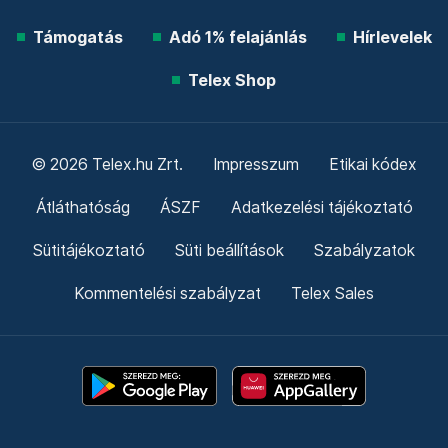
Támogatás
Adó 1% felajánlás
Hírlevelek
Telex Shop
© 2026 Telex.hu Zrt.
Impresszum
Etikai kódex
Átláthatóság
ÁSZF
Adatkezelési tájékoztató
Sütitájékoztató
Süti beállítások
Szabályzatok
Kommentelési szabályzat
Telex Sales