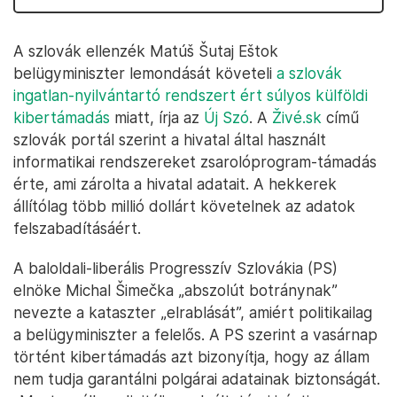
A szlovák ellenzék Matúš Šutaj Eštok
belügyminiszter lemondását követeli
a szlovák
ingatlan-nyilvántartó rendszert ért súlyos külföldi
kibertámadás
miatt, írja az
Új Szó
. A
Živé.sk
című
szlovák portál szerint a hivatal által használt
informatikai rendszereket zsarolóprogram-támadás
érte, ami zárolta a hivatal adatait. A hekkerek
állítólag több millió dollárt követelnek az adatok
felszabadításáért.
A baloldali-liberális Progresszív Szlovákia (PS)
elnöke Michal Šimečka „abszolút botránynak”
nevezte a kataszter „elrablását”, amiért politikailag
a belügyminiszter a felelős. A PS szerint a vasárnap
történt kibertámadás azt bizonyítja, hogy az állam
nem tudja garantálni polgárai adatainak biztonságát.