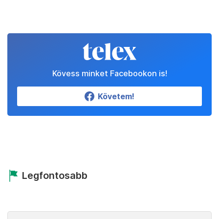
Kövess minket Facebookon is!
Követem!
Legfontosabb