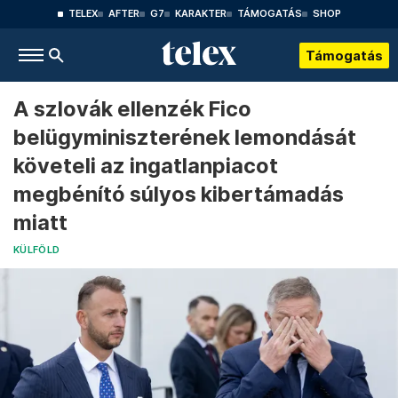
TELEX
AFTER
G7
KARAKTER
TÁMOGATÁS
SHOP
Támogatás
A szlovák ellenzék Fico
belügyminiszterének lemondását
követeli az ingatlanpiacot
megbénító súlyos kibertámadás
miatt
KÜLFÖLD