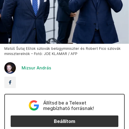
Matúš Šutaj Eštok szlovák belügyminiszter és Robert Fico szlovák
miniszterelnök – Fotó: JOE KLAMAR / AFP
Mizsur András
Állítsd be a Telexet
megbízható forrásnak!
Beállítom