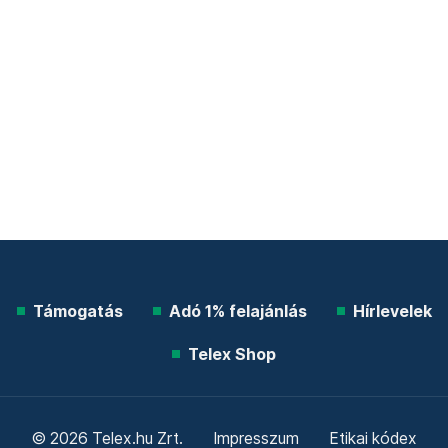
Támogatás
Adó 1% felajánlás
Hírlevelek
Telex Shop
© 2026 Telex.hu Zrt.
Impresszum
Etikai kódex