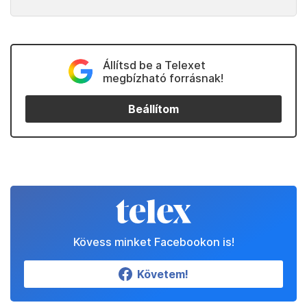
Állítsd be a Telexet
megbízható forrásnak!
Beállítom
Kövess minket Facebookon is!
Követem!