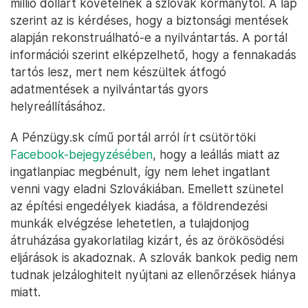
millió dollárt követelnek a szlovák kormánytól. A lap
szerint az is kérdéses, hogy a biztonsági mentések
alapján rekonstruálható-e a nyilvántartás. A portál
információi szerint elképzelhető, hogy a fennakadás
tartós lesz, mert nem készültek átfogó
adatmentések a nyilvántartás gyors
helyreállításához.
A Pénzügy.sk című portál arról írt csütörtöki
Facebook-bejegyzésében
, hogy a leállás miatt az
ingatlanpiac megbénult, így nem lehet ingatlant
venni vagy eladni Szlovákiában. Emellett szünetel
az építési engedélyek kiadása, a földrendezési
munkák elvégzése lehetetlen, a tulajdonjog
átruházása gyakorlatilag kizárt, és az örökösödési
eljárások is akadoznak. A szlovák bankok pedig nem
tudnak jelzáloghitelt nyújtani az ellenőrzések hiánya
miatt.