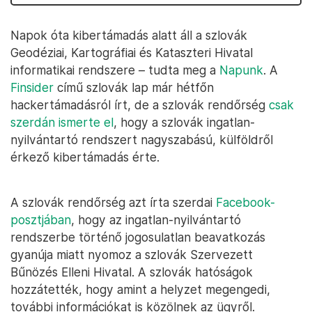
Napok óta kibertámadás alatt áll a szlovák
Geodéziai, Kartográfiai és Kataszteri Hivatal
informatikai rendszere – tudta meg a
Napunk
. A
Finsider
című szlovák lap már hétfőn
hackertámadásról írt, de a szlovák rendőrség
csak
szerdán ismerte el
, hogy a szlovák ingatlan-
nyilvántartó rendszert nagyszabású, külföldről
érkező kibertámadás érte.
A szlovák rendőrség azt írta szerdai
Facebook-
posztjában
, hogy az ingatlan-nyilvántartó
rendszerbe történő jogosulatlan beavatkozás
gyanúja miatt nyomoz a szlovák Szervezett
Bűnözés Elleni Hivatal. A szlovák hatóságok
hozzátették, hogy amint a helyzet megengedi,
további információkat is közölnek az ügyről.