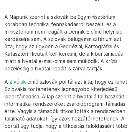
A Napunk szerint a szlovák belügyminisztérium
korábban technikai fennakadásról beszélt, és a
minisztérium nem reagált a Denník E című helyi lap
kérdéseire sem. A szlovák belügyminisztérium azt
írta, hogy az ügyben a Geodéziai, Kartográfiai és
Kataszteri Hivatalt kell keresni, de a kibertámadás
miatt a hivatal e-mail-címe sem működik. A krízis
kezeléséig a hivatal irodáit is zárva tartják.
A
Živé.sk
című szlovák portál azt írta, hogy ez lehet
Szlovákia történetének legnagyobb kiterjedésű
kibertámadása. A lap szerint a hivatal által használt
informatikai rendszereket zsarolóprogram-támadás
érte. Vagyis a támadók titkosították a rendszerben
található adatokat, így azok hozzáférhetetlenek. A
portál úgy tudja, hogy a titkosítás feloldásáért több