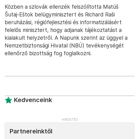
Közben a szlovák ellenzék felszólította Matúš
Šutaj-Eštok belügyminisztert és Richard Raši
beruházási, régiófejlesztési és informatizálásért
felelős minisztert, hogy adjanak tájékoztatást a
kialakult helyzetről. A Napunk szerint az üggyel a
Nemzetbiztonsági Hivatal (NBÚ) tevékenységét
ellenőrző bizottság fog foglalkozni.
Kedvenceink
Partnereinktől