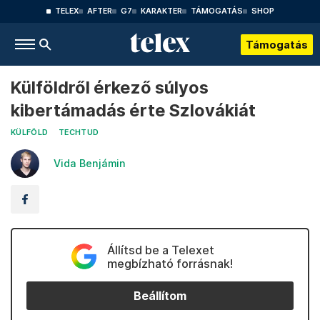
TELEX
AFTER
G7
KARAKTER
TÁMOGATÁS
SHOP
Támogatás
Külföldről érkező súlyos
kibertámadás érte Szlovákiát
KÜLFÖLD
TECHTUD
Vida Benjámin
Állítsd be a Telexet
megbízható forrásnak!
Beállítom