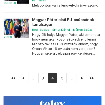
Pál Tamás
KÜLFÖLD
Mélyponton van a lengyel–ukrán-viszony.
Magyar Péter első EU-csúcsának
tanulságai
Rédli Balázs
–
Simor Dániel
–
Márton Balázs
Hogy állt helyt Magyar Péter, aki elmondta,
VIDEÓ
hogy nem akar közönségkedvenc lenni?
Mit szóltak az EU-s vezetők ahhoz, hogy
Orbán Viktor 16 év után nem volt jelen?
Hogyan sikerült elcsípni egy kérdésre...
...
3
4
5
...
◄◄
◄
►
►►