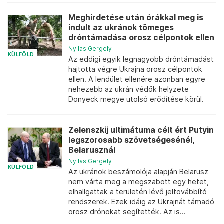
Meghirdetése után órákkal meg is
indult az ukránok tömeges
dróntámadása orosz célpontok ellen
Nyilas Gergely
KÜLFÖLD
Az eddigi egyik legnagyobb dróntámadást
hajtotta végre Ukrajna orosz célpontok
ellen. A lendület ellenére azonban egyre
nehezebb az ukrán védők helyzete
Donyeck megye utolsó erődítése körül.
Zelenszkij ultimátuma célt ért Putyin
legszorosabb szövetségesénél,
Belarusznál
Nyilas Gergely
KÜLFÖLD
Az ukránok beszámolója alapján Belarusz
nem várta meg a megszabott egy hetet,
elhallgattak a területén lévő jeltovábbító
rendszerek. Ezek idáig az Ukrajnát támadó
orosz drónokat segítették. Az is...