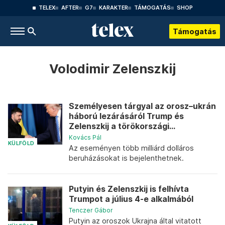
TELEX
AFTER
G7
KARAKTER
TÁMOGATÁS
SHOP
Támogatás
Volodimir Zelenszkij
Személyesen tárgyal az orosz–ukrán
háború lezárásáról Trump és
Zelenszkij a törökországi...
Kovács Pál
KÜLFÖLD
Az eseményen több milliárd dolláros
beruházásokat is bejelenthetnek.
Putyin és Zelenszkij is felhívta
Trumpot a július 4-e alkalmából
Tenczer Gábor
Putyin az oroszok Ukrajna által vitatott