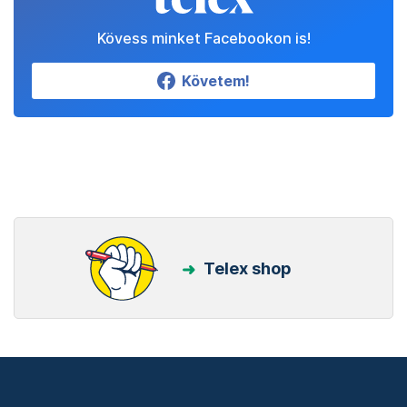
Kövess minket Facebookon is!
Követem!
Telex shop