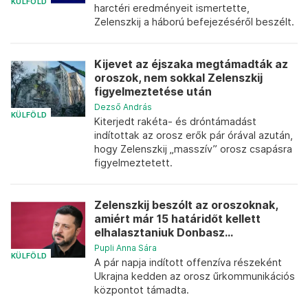
KÜLFÖLD
harctéri eredményeit ismertette,
Zelenszkij a háború befejezéséről beszélt.
Kijevet az éjszaka megtámadták az
oroszok, nem sokkal Zelenszkij
figyelmeztetése után
Dezső András
KÜLFÖLD
Kiterjedt rakéta- és dróntámadást
indítottak az orosz erők pár órával azután,
hogy Zelenszkij „masszív” orosz csapásra
figyelmeztetett.
Zelenszkij beszólt az oroszoknak,
amiért már 15 határidőt kellett
elhalasztaniuk Donbasz...
Pupli Anna Sára
KÜLFÖLD
A pár napja indított offenzíva részeként
Ukrajna kedden az orosz űrkommunikációs
központot támadta.